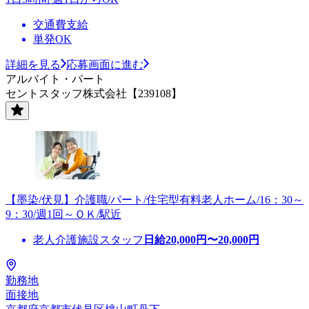
交通費支給
単発OK
詳細を見る
応募画面に進む
アルバイト・パート
セントスタッフ株式会社【239108】
【墨染/伏見】介護職/パート/住宅型有料老人ホーム/16：30～
9：30/週1回～ＯＫ/駅近
老人介護施設スタッフ
日給
20,000
円〜
20,000
円
勤務地
面接地