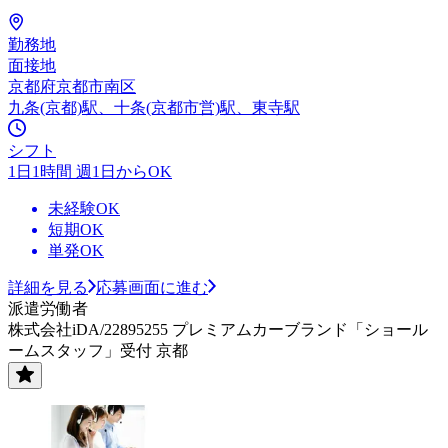
勤務地
面接地
京都府京都市南区
九条(京都)駅、十条(京都市営)駅、東寺駅
シフト
1日1時間 週1日からOK
未経験OK
短期OK
単発OK
詳細を見る
応募画面に進む
派遣労働者
株式会社iDA/22895255 プレミアムカーブランド「ショール
ームスタッフ」受付 京都