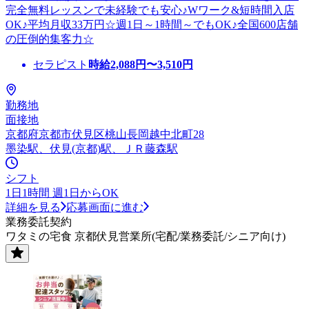
完全無料レッスンで未経験でも安心♪Wワーク&短時間入店
OK♪平均月収33万円☆週1日～1時間～でもOK♪全国600店舗
の圧倒的集客力☆
セラピスト
時給
2,088
円〜
3,510
円
勤務地
面接地
京都府京都市伏見区桃山長岡越中北町28
墨染駅、伏見(京都)駅、ＪＲ藤森駅
シフト
1日1時間 週1日からOK
詳細を見る
応募画面に進む
業務委託契約
ワタミの宅食 京都伏見営業所(宅配/業務委託/シニア向け)