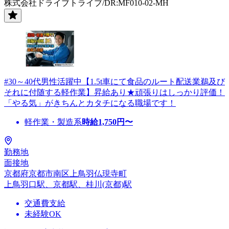
株式会社ドライブトライブ/DR:MF010-02-MH
#30～40代男性活躍中【1.5t車にて食品のルート配送業鵜及び
それに付随する軽作業】昇給あり★頑張りはしっかり評価！
「やる気」がきちんとカタチになる職場です！
軽作業・製造系
時給
1,750
円〜
勤務地
面接地
京都府京都市南区上鳥羽仏現寺町
上鳥羽口駅、京都駅、桂川(京都)駅
交通費支給
未経験OK