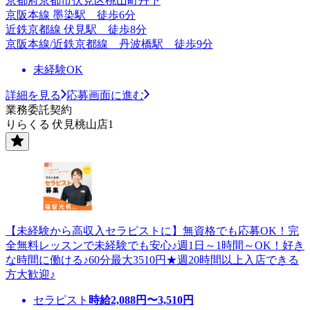
京都府京都市伏見区桃山町丹下
京阪本線 墨染駅 徒歩6分
近鉄京都線 伏見駅 徒歩8分
京阪本線/近鉄京都線 丹波橋駅 徒歩9分
未経験OK
詳細を見る
応募画面に進む
業務委託契約
りらくる 伏見桃山店1
【未経験から高収入セラピストに】無資格でも応募OK！完
全無料レッスンで未経験でも安心♪週1日～1時間～OK！好き
な時間に働ける♪60分最大3510円★週20時間以上入店できる
方大歓迎♪
セラピスト
時給
2,088
円〜
3,510
円