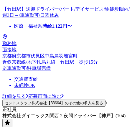
【竹田駅】送迎ドライバー/パート/デイサービス/駅徒歩圏内/
週3日～/車通勤可/日曜休み
医療・福祉系
時給
1,122
円〜
勤務地
面接地
京都府京都市伏見区中島鳥羽離宮町
近鉄京都線/地下鉄烏丸線 竹田駅 徒歩15分
※車通勤可/駐車場完備
交通費支給
未経験OK
詳細を見る
応募画面に進む
セントスタッフ株式会社【33664】のその他の求人を見る
正社員
株式会社ダイエックス関西 2t夜間ドライバー【神戸】(104)