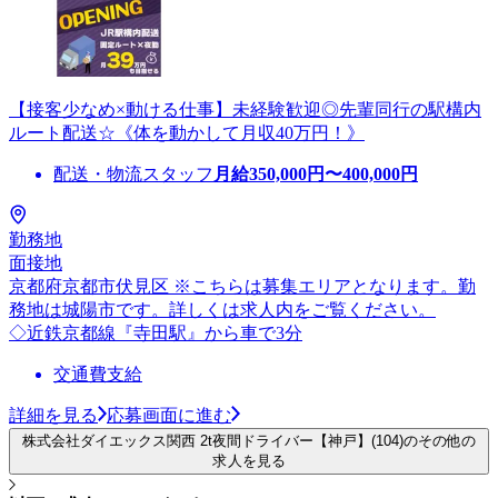
【接客少なめ×動ける仕事】未経験歓迎◎先輩同行の駅構内
ルート配送☆《体を動かして月収40万円！》
配送・物流スタッフ
月給
350,000
円〜
400,000
円
勤務地
面接地
京都府京都市伏見区 ※こちらは募集エリアとなります。勤
務地は城陽市です。詳しくは求人内をご覧ください。
◇近鉄京都線『寺田駅』から車で3分
交通費支給
詳細を見る
応募画面に進む
株式会社ダイエックス関西 2t夜間ドライバー【神戸】(104)のその他の
求人を見る