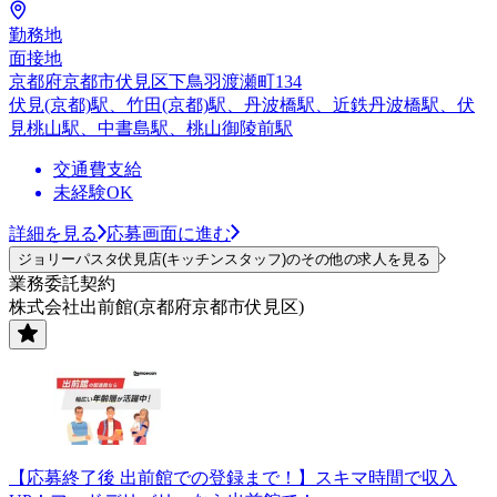
勤務地
面接地
京都府京都市伏見区下鳥羽渡瀬町134
伏見(京都)駅、竹田(京都)駅、丹波橋駅、近鉄丹波橋駅、伏
見桃山駅、中書島駅、桃山御陵前駅
交通費支給
未経験OK
詳細を見る
応募画面に進む
ジョリーパスタ伏見店(キッチンスタッフ)のその他の求人を見る
業務委託契約
株式会社出前館(京都府京都市伏見区)
【応募終了後 出前館での登録まで！】スキマ時間で収入