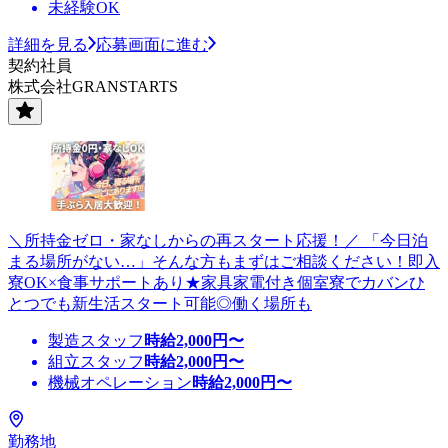
未経験OK
詳細を見る
応募画面に進む
契約社員
株式会社GRANSTARTS
＼所持金ゼロ・家なしからの再スタート応援！／ 「今日泊
まる場所がない…」そんな方もまずはご相談ください！即入
寮OK×食事サポートあり★家具家電付き個室寮でカバンひ
とつでも新生活スタート可能◎働く場所も
製造スタッフ
時給
2,000
円〜
組立スタッフ
時給
2,000
円〜
機械オペレーション
時給
2,000
円〜
勤務地