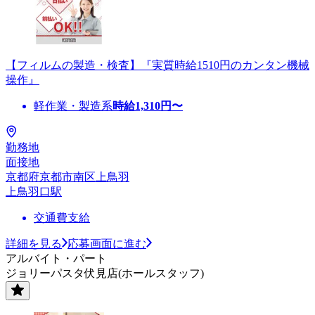
【フィルムの製造・検査】『実質時給1510円のカンタン機械
操作』
軽作業・製造系
時給
1,310
円〜
勤務地
面接地
京都府京都市南区上鳥羽
上鳥羽口駅
交通費支給
詳細を見る
応募画面に進む
アルバイト・パート
ジョリーパスタ伏見店(ホールスタッフ)