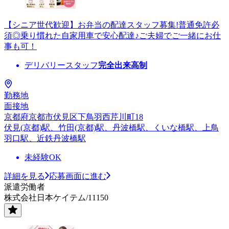
【シニア世代歓迎】お弁当の配達スタッフ募集!普通免許必
須◎乗り慣れた自家用車で安心配達♪ご夫婦でご一緒にお仕
事も可！
デリバリースタッフ
完全出来高制
勤務地
面接地
京都府京都市伏見区下鳥羽西芹川町18
伏見(京都)駅、竹田(京都)駅、丹波橋駅、くいな橋駅、上鳥
羽口駅、近鉄丹波橋駅
未経験OK
詳細を見る
応募画面に進む
派遣労働者
株式会社日本ケイテム/11150