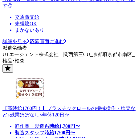
す◎
交通費支給
未経験OK
まかないあり
詳細を見る
応募画面に進む
派遣労働者
UTエージェント株式会社 関西第三CU_京都府京都市南区_
検品･検査
【高時給1700円！】プラスチックロールの機械操作・検査な
ど♪残業ほぼなし×年休120日☆
軽作業・製造系
時給
1,700
円〜
製造スタッフ
時給
1,700
円〜