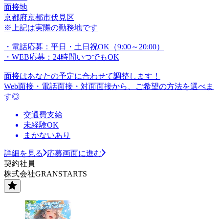
面接地
京都府京都市伏見区
※上記は実際の勤務地です
・電話応募：平日・土日祝OK（9:00～20:00）
・WEB応募：24時間いつでもOK
面接はあなたの予定に合わせて調整します！
Web面接・電話面接・対面面接から、ご希望の方法を選べま
す◎
交通費支給
未経験OK
まかないあり
詳細を見る
応募画面に進む
契約社員
株式会社GRANSTARTS