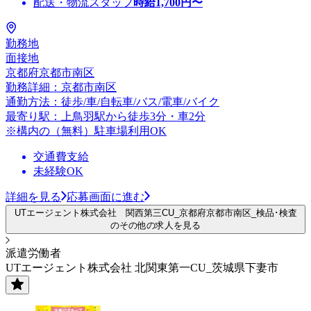
配送・物流スタッフ
時給
1,700
円〜
勤務地
面接地
京都府京都市南区
勤務詳細：京都市南区
通勤方法：徒歩/車/自転車/バス/電車/バイク
最寄り駅：上鳥羽駅から徒歩3分・車2分
※構内の（無料）駐車場利用OK
交通費支給
未経験OK
詳細を見る
応募画面に進む
UTエージェント株式会社 関西第三CU_京都府京都市南区_検品･検査
のその他の求人を見る
派遣労働者
UTエージェント株式会社 北関東第一CU_茨城県下妻市