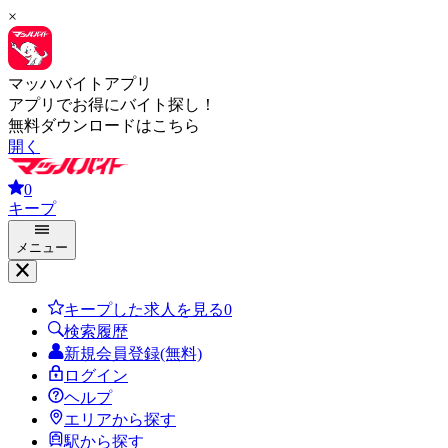
×
マッハバイトアプリ
アプリでお得にバイト探し！
無料ダウンロードはこちら
開く
0
キープ
メニュー
キープした求人を見る
0
検索履歴
新規会員登録(無料)
ログイン
ヘルプ
エリアから探す
駅から探す