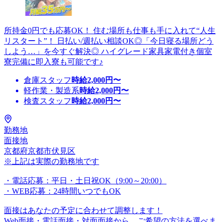
所持金0円でも応募OK！ 住む場所も仕事も手に入れて“人生
リスタート”！ 日払い/週払い相談OK◎「今日寝る場所どう
しよう…」を今すぐ解決◎ ハイグレード家具家電付き個室
寮完備に即入寮も可能です♪
倉庫スタッフ
時給
2,000
円〜
軽作業・製造系
時給
2,000
円〜
検査スタッフ
時給
2,000
円〜
勤務地
面接地
京都府京都市伏見区
※上記は実際の勤務地です
・電話応募：平日・土日祝OK（9:00～20:00）
・WEB応募：24時間いつでもOK
面接はあなたの予定に合わせて調整します！
Web面接・電話面接・対面面接から、ご希望の方法を選べま