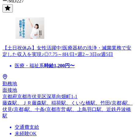
ー/MD227
【土日祝休み】女性活躍中!医療器材の洗浄・滅菌業務で安
定した収入を実現♪◎7.75～8H/日×週2～3日or週5日
医療・福祉系
時給
1,200
円〜
勤務地
面接地
京都府京都市伏見区深草向畑町1-1
藤森駅、ＪＲ藤森駅、稲荷駅、くいな橋駅、竹田(京都)駅、
伏見(京都)駅、十条(京都市営)駅、上鳥羽口駅、近鉄丹波橋
駅
交通費支給
未経験OK