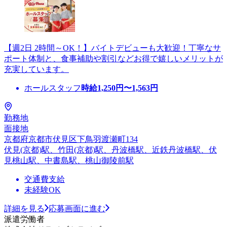
【週2日 2時間～OK！】バイトデビューも大歓迎！丁寧なサ
ポート体制と、食事補助や割引などお得で嬉しいメリットが
充実しています。
ホールスタッフ
時給
1,250
円〜
1,563
円
勤務地
面接地
京都府京都市伏見区下鳥羽渡瀬町134
伏見(京都)駅、竹田(京都)駅、丹波橋駅、近鉄丹波橋駅、伏
見桃山駅、中書島駅、桃山御陵前駅
交通費支給
未経験OK
詳細を見る
応募画面に進む
派遣労働者