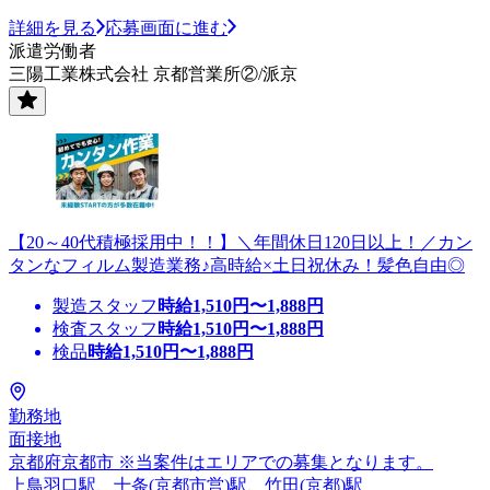
詳細を見る
応募画面に進む
派遣労働者
三陽工業株式会社 京都営業所②/派京
【20～40代積極採用中！！】＼年間休日120日以上！／カン
タンなフィルム製造業務♪高時給×土日祝休み！髪色自由◎
製造スタッフ
時給
1,510
円〜
1,888
円
検査スタッフ
時給
1,510
円〜
1,888
円
検品
時給
1,510
円〜
1,888
円
勤務地
面接地
京都府京都市 ※当案件はエリアでの募集となります。
上鳥羽口駅、十条(京都市営)駅、竹田(京都)駅