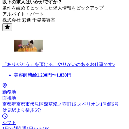
以下の求人はいかがですか？
条件を緩めてヒットした求人情報をピックアップ
アルバイト・パート
株式会社 彩進 千晃美容室
「ありがとう」を頂ける、やりがいのあるお仕事です♪
美容師
時給
1,230
円〜
1,830
円
勤務地
面接地
京都府京都市伏見区深草泓ノ壺町16 スペリオン1号館6号
伏見駅より徒歩5分
シフト
1日3時間 週1日からOK