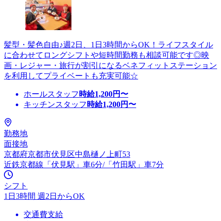
髪型・髪色自由♪週2日、1日3時間からOK！ライフスタイル
に合わせてロングシフトや短時間勤務も相談可能です◎映
画・レジャー・旅行が割引になるベネフィットステーション
を利用してプライベートも充実可能☆
ホールスタッフ
時給
1,200
円〜
キッチンスタッフ
時給
1,200
円〜
勤務地
面接地
京都府京都市伏見区中島樋ノ上町53
近鉄京都線「伏見駅」車6分/「竹田駅」車7分
シフト
1日3時間 週2日からOK
交通費支給