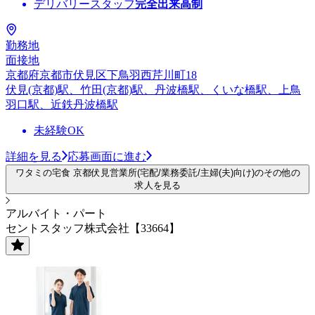
デリバリースタッフ
完全出来高制
勤務地
面接地
京都府京都市伏見区下鳥羽西芹川町18
伏見(京都)駅、竹田(京都)駅、丹波橋駅、くいな橋駅、上鳥
羽口駅、近鉄丹波橋駅
未経験OK
詳細を見る
応募画面に進む
ワタミの宅食 京都伏見営業所(宅配/業務委託/主婦(夫)向け)のその他の
求人を見る
アルバイト・パート
セントスタッフ株式会社【33664】