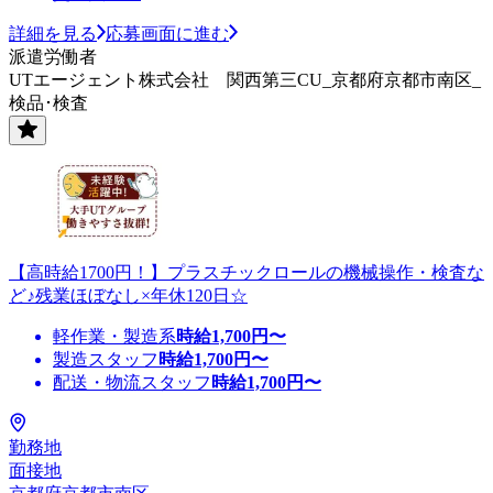
詳細を見る
応募画面に進む
派遣労働者
UTエージェント株式会社 関西第三CU_京都府京都市南区_
検品･検査
【高時給1700円！】プラスチックロールの機械操作・検査な
ど♪残業ほぼなし×年休120日☆
軽作業・製造系
時給
1,700
円〜
製造スタッフ
時給
1,700
円〜
配送・物流スタッフ
時給
1,700
円〜
勤務地
面接地