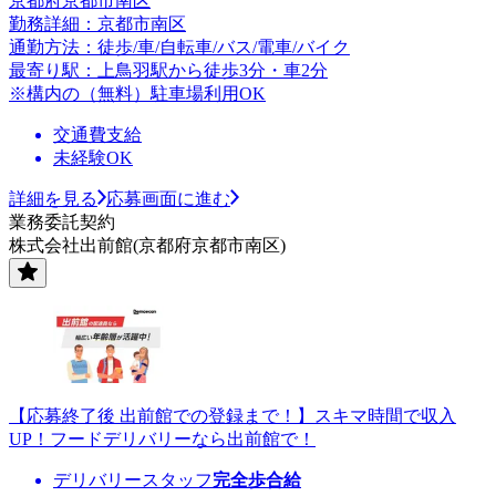
京都府京都市南区
勤務詳細：京都市南区
通勤方法：徒歩/車/自転車/バス/電車/バイク
最寄り駅：上鳥羽駅から徒歩3分・車2分
※構内の（無料）駐車場利用OK
交通費支給
未経験OK
詳細を見る
応募画面に進む
業務委託契約
株式会社出前館(京都府京都市南区)
【応募終了後 出前館での登録まで！】スキマ時間で収入
UP！フードデリバリーなら出前館で！
デリバリースタッフ
完全歩合給