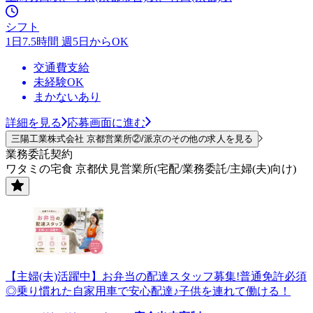
シフト
1日7.5時間 週5日からOK
交通費支給
未経験OK
まかないあり
詳細を見る
応募画面に進む
三陽工業株式会社 京都営業所②/派京のその他の求人を見る
業務委託契約
ワタミの宅食 京都伏見営業所(宅配/業務委託/主婦(夫)向け)
【主婦(夫)活躍中】お弁当の配達スタッフ募集!普通免許必須
◎乗り慣れた自家用車で安心配達♪子供を連れて働ける！