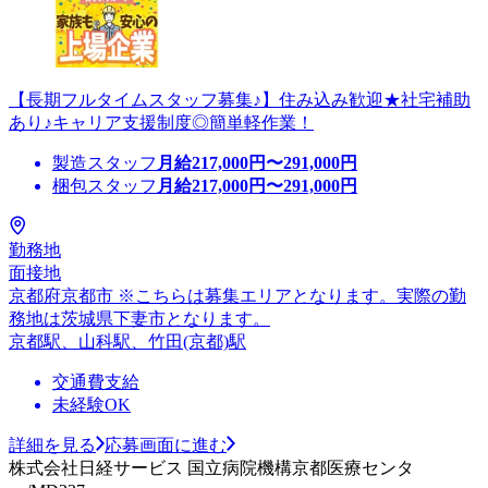
【長期フルタイムスタッフ募集♪】住み込み歓迎★社宅補助
あり♪キャリア支援制度◎簡単軽作業！
製造スタッフ
月給
217,000
円〜
291,000
円
梱包スタッフ
月給
217,000
円〜
291,000
円
勤務地
面接地
京都府京都市 ※こちらは募集エリアとなります。実際の勤
務地は茨城県下妻市となります。
京都駅、山科駅、竹田(京都)駅
交通費支給
未経験OK
詳細を見る
応募画面に進む
株式会社日経サービス 国立病院機構京都医療センタ