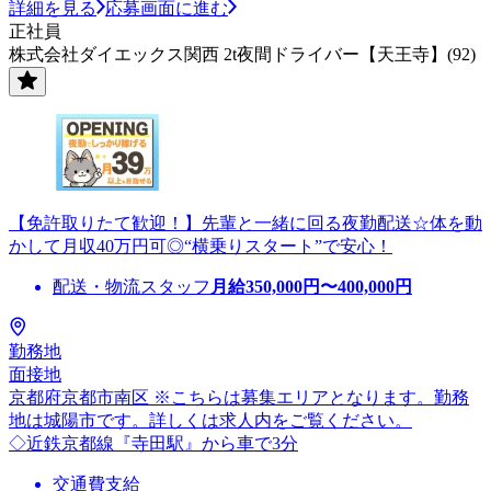
詳細を見る
応募画面に進む
正社員
株式会社ダイエックス関西 2t夜間ドライバー【天王寺】(92)
【免許取りたて歓迎！】先輩と一緒に回る夜勤配送☆体を動
かして月収40万円可◎“横乗りスタート”で安心！
配送・物流スタッフ
月給
350,000
円〜
400,000
円
勤務地
面接地
京都府京都市南区 ※こちらは募集エリアとなります。勤務
地は城陽市です。詳しくは求人内をご覧ください。
◇近鉄京都線『寺田駅』から車で3分
交通費支給