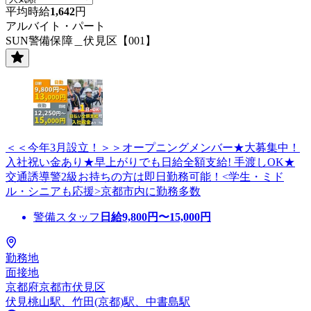
平均時給
1,642
円
アルバイト・パート
SUN警備保障＿伏見区【001】
＜＜今年3月設立！＞＞オープニングメンバー★大募集中！
入社祝い金あり★早上がりでも日給全額支給! 手渡しOK★
交通誘導警2級お持ちの方は即日勤務可能！<学生・ミド
ル・シニアも応援>京都市内に勤務多数
警備スタッフ
日給
9,800
円〜
15,000
円
勤務地
面接地
京都府京都市伏見区
伏見桃山駅、竹田(京都)駅、中書島駅