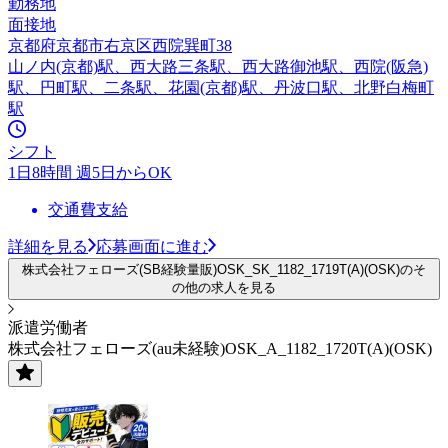
勤務地
面接地
京都府京都市右京区西院巽町38
山ノ内(京都)駅、西大路三条駅、西大路御池駅、西院(阪急)
駅、円町駅、二条駅、花園(京都)駅、丹波口駅、北野白梅町
駅
シフト
1日8時間 週5日からOK
交通費支給
詳細を見る
応募画面に進む
株式会社フェローズ(SB経験量販)OSK_SK_1182_1719T(A)(OSK)のそ
の他の求人を見る
派遣労働者
株式会社フェローズ(au未経験)OSK_A_1182_1720T(A)(OSK)