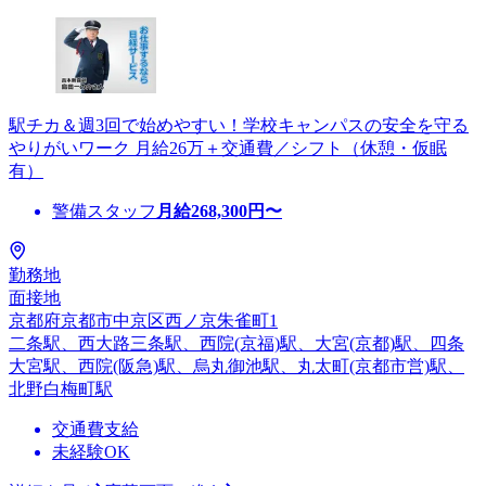
駅チカ＆週3回で始めやすい！学校キャンパスの安全を守る
やりがいワーク 月給26万＋交通費／シフト（休憩・仮眠
有）
警備スタッフ
月給
268,300
円〜
勤務地
面接地
京都府京都市中京区西ノ京朱雀町1
二条駅、西大路三条駅、西院(京福)駅、大宮(京都)駅、四条
大宮駅、西院(阪急)駅、烏丸御池駅、丸太町(京都市営)駅、
北野白梅町駅
交通費支給
未経験OK