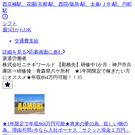
西京極駅、花園(京都)駅、西院(阪急)駅、太秦(ＪＲ)駅、円町
駅
シフト
週5日からOK
交通費支給
詳細を見る
応募画面に進む
派遣労働者
株式会社ニチギワールド 【勤務先】研修中1か月：神戸市兵
庫区⇒研修後：青森県六ケ所村 ★1年間限定で稼ぎたい方
にオススメ★年収864万円可能！！35
★1年限定で年収864万円可能★将来の夢の為、欲しい物の
為、理由不問♪今なら入社ボーナス「サクッと現金１万円」