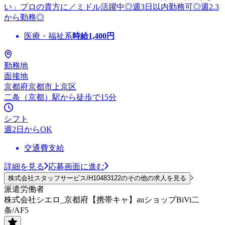
い」プロの貴方に／ミドル活躍中◎週3日以内勤務可◎週2.3
から勤務◎
医療・福祉系
時給
1,400
円
勤務地
面接地
京都府京都市上京区
二条（京都）駅から徒歩で15分
シフト
週2日からOK
交通費支給
詳細を見る
応募画面に進む
株式会社スタッフサービス/H10483122のその他の求人を見る
派遣労働者
株式会社シエロ_京都府【携帯キャ】auショップBiVi二
条/AF5