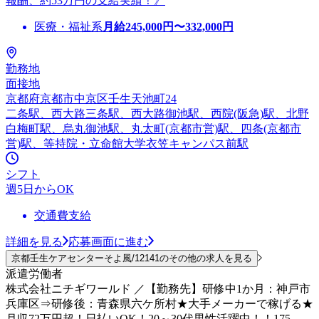
報酬、約53万円の支給実績！》
医療・福祉系
月給
245,000
円〜
332,000
円
勤務地
面接地
京都府京都市中京区壬生天池町24
二条駅、西大路三条駅、西大路御池駅、西院(阪急)駅、北野
白梅町駅、烏丸御池駅、丸太町(京都市営)駅、四条(京都市
営)駅、等持院・立命館大学衣笠キャンパス前駅
シフト
週5日からOK
交通費支給
詳細を見る
応募画面に進む
京都壬生ケアセンターそよ風/12141のその他の求人を見る
派遣労働者
株式会社ニチギワールド ／【勤務先】研修中1か月：神戸市
兵庫区⇒研修後：青森県六ケ所村★大手メーカーで稼げる★
月収72万円超！日払いOK！20～30代男性活躍中！！175