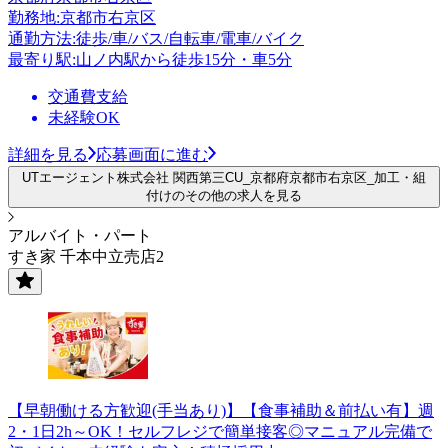
勤務地:京都市右京区
通勤方法:徒歩/車/バス/自転車/電車/バイク
最寄り駅:山ノ内駅から徒歩15分・車5分
交通費支給
未経験OK
詳細を見る
応募画面に進む
UTエージェント株式会社 関西第三CU_京都府京都市右京区_加工・組
付けのその他の求人を見る
アルバイト・パート
すき家 千本中立売店2
【早朝働ける方歓迎(手当あり)】【食事補助＆前払い有】週
2・1日2h～OK！セルフレジで簡単接客◎マニュアル完備で