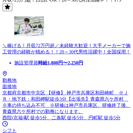
＼稼げる！月収72万円超／未経験大歓迎！大手メーカーで施
工管理の経験が積める！！20～30代男性活躍中！全国採用！
施設管理員
時給
1,800
円〜
2,250
円
勤務地
面接地
京都府京都市中京区 【研修】 神戸市兵庫区和田崎町 ※Ｊ
Ｒ・地下鉄：和田岬駅徒歩3分【出張先】青森県六ケ所村
※車の持ち込み不可 ※研修は神戸市兵庫区、研修終了後、
青森県六ケ所村での勤務になります。
西院(京福)駅 徒歩5分、二条駅 徒歩5分、円町駅 徒歩5分
シフト