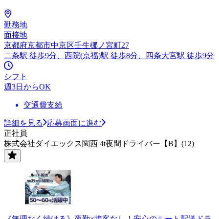
勤務地
面接地
京都府京都市中京区壬生梛ノ宮町27
二条駅 徒歩9分、西院(京福)駅 徒歩8分、四条大宮駅 徒歩9分
シフト
週3日からOK
交通費支給
詳細を見る
応募画面に進む
正社員
株式会社ダイエックス関西 4t夜間ドライバー【B】(12)
《無理なく続ける》夜勤×接客なし！安心のルート配送ドラ