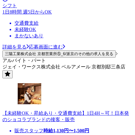
シフト
1日8時間 週5日からOK
交通費支給
未経験OK
まかないあり
詳細を見る
応募画面に進む
三陽工業株式会社 京都営業所⑤_6/派京のその他の求人を見る
アルバイト・パート
ジェイ・ワークス株式会社 ベルアメール 京都別邸三条店
【未経験OK・昇給あり・交通費支給】1日4H～可！日本発
のショコラブランドの接客・販売
販売スタッフ
時給
1,130
円〜
1,500
円