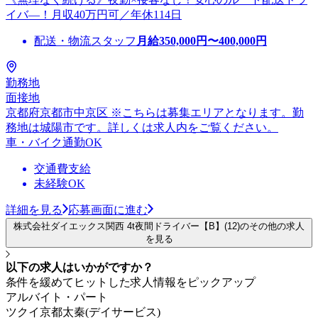
イバ―！月収40万円可／年休114日
配送・物流スタッフ
月給
350,000
円〜
400,000
円
勤務地
面接地
京都府京都市中京区 ※こちらは募集エリアとなります。勤
務地は城陽市です。詳しくは求人内をご覧ください。
車・バイク通勤OK
交通費支給
未経験OK
詳細を見る
応募画面に進む
株式会社ダイエックス関西 4t夜間ドライバー【B】(12)のその他の求人
を見る
以下の求人はいかがですか？
条件を緩めてヒットした求人情報をピックアップ
アルバイト・パート
ツクイ京都太秦(デイサービス)