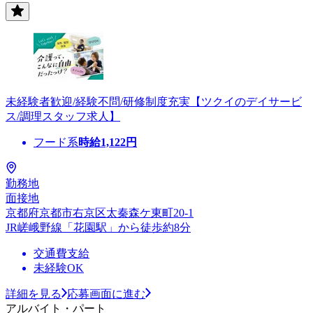
未経験者歓迎/経験不問/研修制度充実【ツクイのデイサービ
ス/調理スタッフ求人】
フード系
時給
1,122
円
勤務地
面接地
京都府京都市右京区太秦森ケ東町20-1
JR嵯峨野線「花園駅」から徒歩約8分
交通費支給
未経験OK
詳細を見る
応募画面に進む
アルバイト・パート