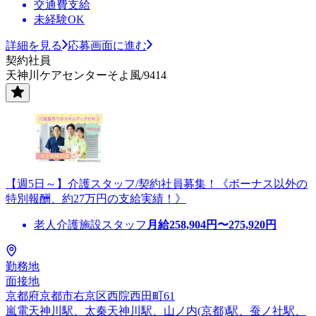
交通費支給
未経験OK
詳細を見る
応募画面に進む
契約社員
天神川ケアセンターそよ風/9414
【週5日～】介護スタッフ/契約社員募集！《ボーナス以外の
特別報酬、約27万円の支給実績！》
老人介護施設スタッフ
月給
258,904
円〜
275,920
円
勤務地
面接地
京都府京都市右京区西院西田町61
嵐電天神川駅、太秦天神川駅、山ノ内(京都)駅、蚕ノ社駅、