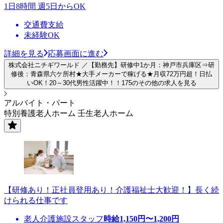
1日8時間 週5日からOK
交通費支給
未経験OK
詳細を見る
応募画面に進む
株式会社ニチギワールド ／【勤務先】研修中1か月：神戸市兵庫区⇒研
修後：青森県六ケ所村★大手メーカーで稼げる★月収72万円超！日払
いOK！20～30代男性活躍中！！175のその他の求人を見る
アルバイト・パート
特別養護老人ホーム 壬生老人ホーム
【研修あり！正社員登用あり！介護福祉士大歓迎！】長く続
けられる仕事です
老人介護施設スタッフ
時給
1,150
円〜
1,200
円