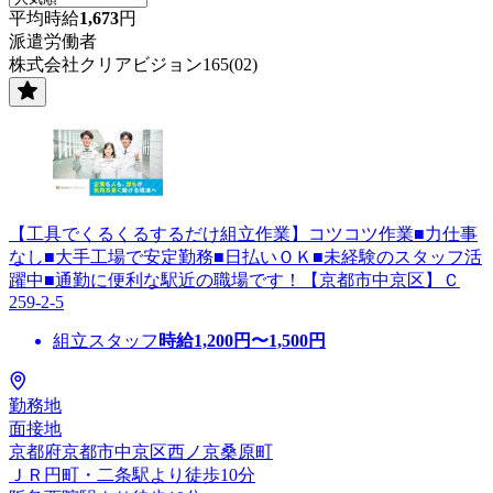
平均時給
1,673
円
派遣労働者
株式会社クリアビジョン165(02)
【工具でくるくるするだけ組立作業】コツコツ作業■力仕事
なし■大手工場で安定勤務■日払いＯＫ■未経験のスタッフ活
躍中■通勤に便利な駅近の職場です！【京都市中京区】Ｃ
259-2-5
組立スタッフ
時給
1,200
円〜
1,500
円
勤務地
面接地
京都府京都市中京区西ノ京桑原町
ＪＲ円町・二条駅より徒歩10分