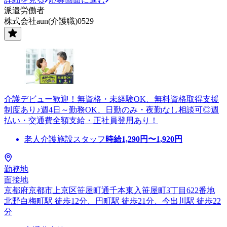
派遣労働者
株式会社aun(介護職)0529
介護デビュー歓迎！無資格・未経験OK、無料資格取得支援
制度あり♪週4日～勤務OK、日勤のみ・夜勤なし相談可◎週
払い・交通費全額支給・正社員登用あり！
老人介護施設スタッフ
時給
1,290
円〜
1,920
円
勤務地
面接地
京都府京都市上京区笹屋町通千本東入笹屋町3丁目622番地
北野白梅町駅 徒歩12分、円町駅 徒歩21分、今出川駅 徒歩22
分