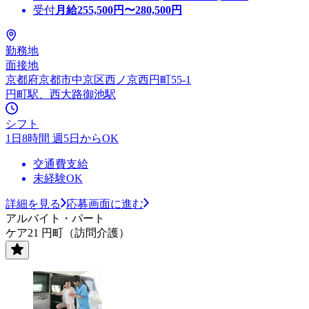
受付
月給
255,500
円〜
280,500
円
勤務地
面接地
京都府京都市中京区西ノ京西円町55-1
円町駅、西大路御池駅
シフト
1日8時間 週5日からOK
交通費支給
未経験OK
詳細を見る
応募画面に進む
アルバイト・パート
ケア21 円町（訪問介護）