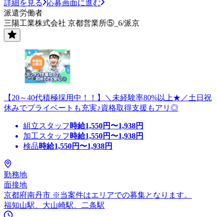
詳細を見る
応募画面に進む
派遣労働者
三陽工業株式会社 京都営業所⑤_6/派京
【20～40代積極採用中！！】＼未経験率80%以上★／土日祝
休みでプライベートも充実♪資格取得支援もアリ◎
組立スタッフ
時給
1,550
円〜
1,938
円
加工スタッフ
時給
1,550
円〜
1,938
円
検品
時給
1,550
円〜
1,938
円
勤務地
面接地
京都府南丹市 ※当案件はエリアでの募集となります。
福知山駅、大山崎駅、二条駅