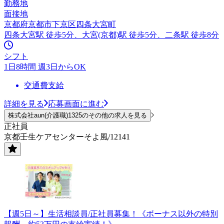
勤務地
面接地
京都府京都市下京区四条大宮町
四条大宮駅 徒歩5分、大宮(京都)駅 徒歩5分、二条駅 徒歩8分
シフト
1日8時間 週3日からOK
交通費支給
詳細を見る
応募画面に進む
株式会社aun(介護職)1325のその他の求人を見る
正社員
京都壬生ケアセンターそよ風/12141
【週5日～】生活相談員/正社員募集！《ボーナス以外の特別