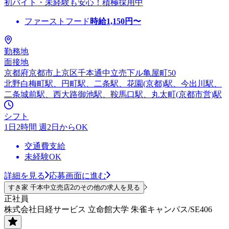
初バイト・未経験も安心！積極採用中
ファーストフード
時給
1,150
円〜
勤務地
面接地
京都府京都市上京区千本通中立売下ル亀屋町50
北野白梅町駅、円町駅、二条駅、花園(京都)駅、今出川駅、
二条城前駅、西大路御池駅、鞍馬口駅、丸太町(京都市営)駅
シフト
1日2時間 週2日からOK
交通費支給
未経験OK
詳細を見る
応募画面に進む
すき家 千本中立売店2のその他の求人を見る
正社員
株式会社日経サービス 立命館大学 朱雀キャンパス/SE406