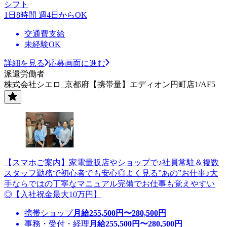
シフト
1日8時間 週4日からOK
交通費支給
未経験OK
詳細を見る
応募画面に進む
派遣労働者
株式会社シエロ_京都府【携帯量】エディオン円町店1/AF5
【スマホご案内】家電量販店やショップで♪社員常駐＆複数
スタッフ勤務で初心者でも安心◎よく見る”あの”お仕事♪大
手ならではの丁寧なマニュアル完備でお仕事も覚えやすい
◎【入社祝金最大10万円】
携帯ショップ
月給
255,500
円〜
280,500
円
事務・受付・経理
月給
255,500
円〜
280,500
円