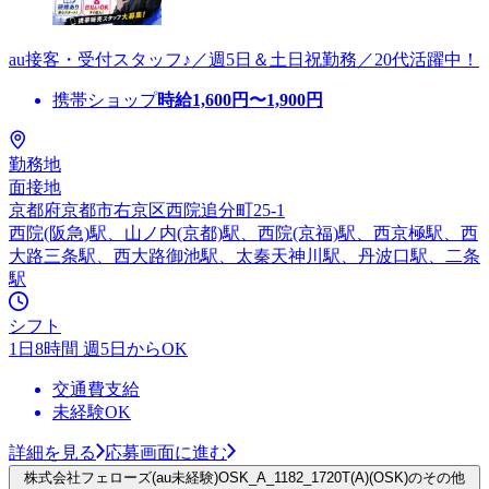
au接客・受付スタッフ♪／週5日＆土日祝勤務／20代活躍中！
携帯ショップ
時給
1,600
円〜
1,900
円
勤務地
面接地
京都府京都市右京区西院追分町25-1
西院(阪急)駅、山ノ内(京都)駅、西院(京福)駅、西京極駅、西
大路三条駅、西大路御池駅、太秦天神川駅、丹波口駅、二条
駅
シフト
1日8時間 週5日からOK
交通費支給
未経験OK
詳細を見る
応募画面に進む
株式会社フェローズ(au未経験)OSK_A_1182_1720T(A)(OSK)のその他