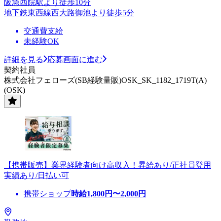
阪急西院駅より徒歩10分
地下鉄東西線西大路御池より徒歩5分
交通費支給
未経験OK
詳細を見る
応募画面に進む
契約社員
株式会社フェローズ(SB経験量販)OSK_SK_1182_1719T(A)
(OSK)
【携帯販売】業界経験者向け高収入！昇給あり/正社員登用
実績あり/日払い可
携帯ショップ
時給
1,800
円〜
2,000
円