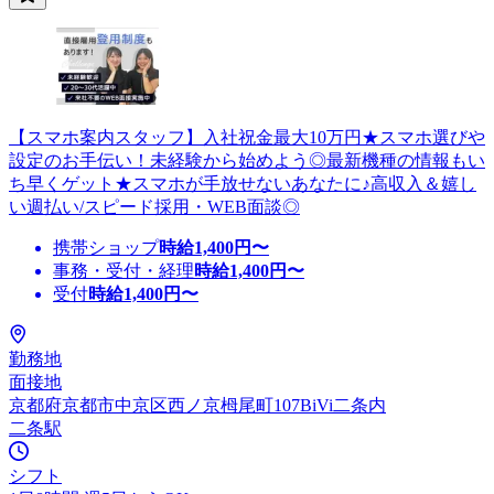
【スマホ案内スタッフ】入社祝金最大10万円★スマホ選びや
設定のお手伝い！未経験から始めよう◎最新機種の情報もい
ち早くゲット★スマホが手放せないあなたに♪高収入＆嬉し
い週払い/スピード採用・WEB面談◎
携帯ショップ
時給
1,400
円〜
事務・受付・経理
時給
1,400
円〜
受付
時給
1,400
円〜
勤務地
面接地
京都府京都市中京区西ノ京栂尾町107BiVi二条内
二条駅
シフト