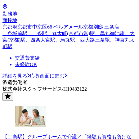
勤務地
面接地
京都府京都市中京区66 ベルアメール京都別邸 三条店
二条城前駅、二条駅、丸太町(京都市営)駅、烏丸御池駅、大
宮(京都)駅、四条大宮駅、烏丸駅、西大路三条駅、神宮丸太
町駅
交通費支給
未経験OK
詳細を見る
応募画面に進む
派遣労働者
株式会社スタッフサービス/H10483122
【二条駅】グループホームで介護／「経験も資格も負けな