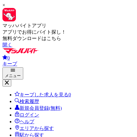
×
マッハバイトアプリ
アプリでお得にバイト探し！
無料ダウンロードはこちら
開く
0
キープ
メニュー
キープした求人を見る
0
検索履歴
新規会員登録(無料)
ログイン
ヘルプ
エリアから探す
駅から探す