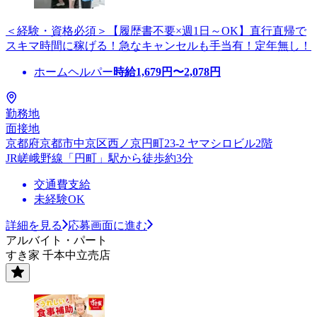
＜経験・資格必須＞【履歴書不要×週1日～OK】直行直帰で
スキマ時間に稼げる！急なキャンセルも手当有！定年無し！
ホームヘルパー
時給
1,679
円〜
2,078
円
勤務地
面接地
京都府京都市中京区西ノ京円町23-2 ヤマシロビル2階
JR嵯峨野線「円町」駅から徒歩約3分
交通費支給
未経験OK
詳細を見る
応募画面に進む
アルバイト・パート
すき家 千本中立売店