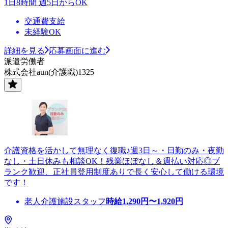
1日8時間 週5日からOK
交通費支給
未経験OK
詳細を見る
応募画面に進む
派遣労働者
株式会社aun(介護職)1325
介護資格を活かして無理なく復職♪週3日～・日勤のみ・夜勤
なし・土日休みも相談OK！残業ほぼなし＆週払い対応◎ブ
ランク歓迎、正社員登用制度ありで長く安心して働ける環境
です！
老人介護施設スタッフ
時給
1,290
円〜
1,920
円