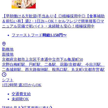
【早朝働ける方歓迎(手当あり)】◎積極採用中◎【食事補助
＆前払い有】週2・1日2h～OK！セルフレジで簡単接客◎マ
ニュアル完備で初バイト・未経験も安心！積極採用中
ファーストフード
時給
1,150
円〜
勤務地
面接地
京都府京都市上京区千本通中立売下ル亀屋町50
北野白梅町駅、円町駅、二条駅、花園(京都)駅、今出川駅、
二条城前駅、西大路御池駅、鞍馬口駅、丸太町(京都市営)駅
シフト
1日2時間 週2日からOK
交通費支給
未経験OK
詳細を見る
応募画面に進む