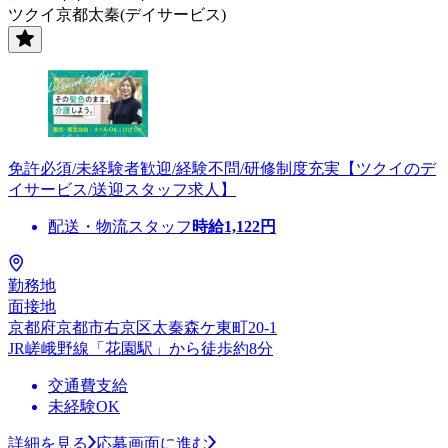
ツクイ京都太秦(デイサービス)
免許必須/未経験者歓迎/経験不問/研修制度充実【ツクイのデ
イサービス/送迎スタッフ求人】
配送・物流スタッフ
時給
1,122
円
勤務地
面接地
京都府京都市右京区太秦森ケ東町20-1
JR嵯峨野線「花園駅」から徒歩約8分
交通費支給
未経験OK
詳細を見る
応募画面に進む