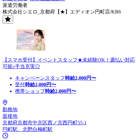
派遣労働者
株式会社シエロ_京都府【★】エディオン円町店/KB6
【スマホ受付】イベントスタッフ★未経験OK！週払い対応
可能♪手当充実◎
キャンペーンスタッフ
時給
2,000
円〜
受付
時給
2,000
円〜
携帯ショップ
時給
2,000
円〜
勤務地
面接地
京都府京都市中京区西ノ京西円町55-1
円町駅、北野白梅町駅