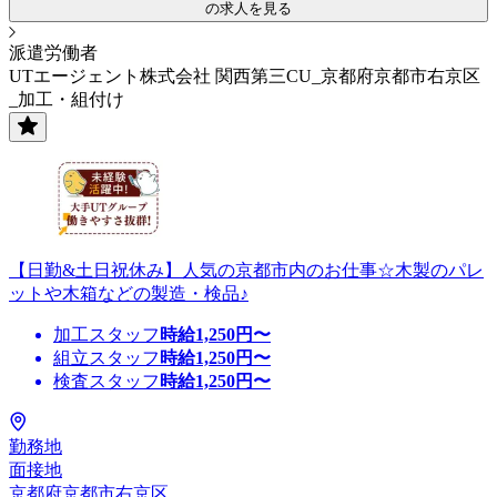
の求人を見る
派遣労働者
UTエージェント株式会社 関西第三CU_京都府京都市右京区
_加工・組付け
【日勤&土日祝休み】人気の京都市内のお仕事☆木製のパレ
ットや木箱などの製造・検品♪
加工スタッフ
時給
1,250
円〜
組立スタッフ
時給
1,250
円〜
検査スタッフ
時給
1,250
円〜
勤務地
面接地
京都府京都市右京区