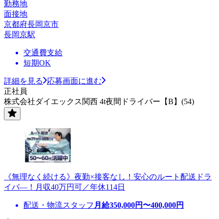
勤務地
面接地
京都府長岡京市
長岡京駅
交通費支給
短期OK
詳細を見る
応募画面に進む
正社員
株式会社ダイエックス関西 4t夜間ドライバー【B】(54)
《無理なく続ける》夜勤×接客なし！安心のルート配送ドラ
イバ―！月収40万円可／年休114日
配送・物流スタッフ
月給
350,000
円〜
400,000
円