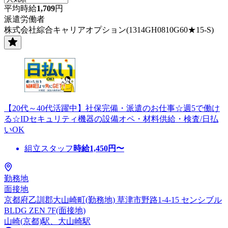
平均時給
1,709
円
派遣労働者
株式会社綜合キャリアオプション(1314GH0810G60★15-S)
【20代～40代活躍中】社保完備・派遣のお仕事☆週5で働け
る☆IDセキュリティ機器の設備オペ・材料供給・検査/日払
いOK
組立スタッフ
時給
1,450
円〜
勤務地
面接地
京都府乙訓郡大山崎町(勤務地) 草津市野路1-4-15 センシブル
BLDG ZEN 7F(面接地)
山崎(京都)駅、大山崎駅