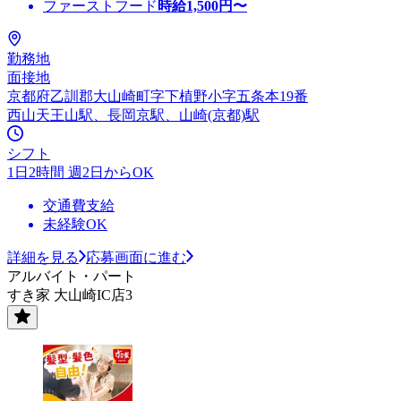
ファーストフード
時給
1,500
円〜
勤務地
面接地
京都府乙訓郡大山崎町字下植野小字五条本19番
西山天王山駅、長岡京駅、山崎(京都)駅
シフト
1日2時間 週2日からOK
交通費支給
未経験OK
詳細を見る
応募画面に進む
アルバイト・パート
すき家 大山崎IC店3