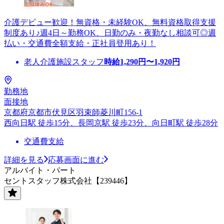
介護デビュー歓迎！無資格・未経験OK、無料資格取得支援
制度あり♪週4日～勤務OK、日勤のみ・夜勤なし相談可◎週
払い・交通費全額支給・正社員登用あり！
老人介護施設スタッフ
時給
1,290
円〜
1,920
円
勤務地
面接地
京都府京都市伏見区羽束師菱川町156-1
西向日駅 徒歩15分、長岡京駅 徒歩23分、向日町駅 徒歩28分
交通費支給
詳細を見る
応募画面に進む
アルバイト・パート
セントスタッフ株式会社【239446】