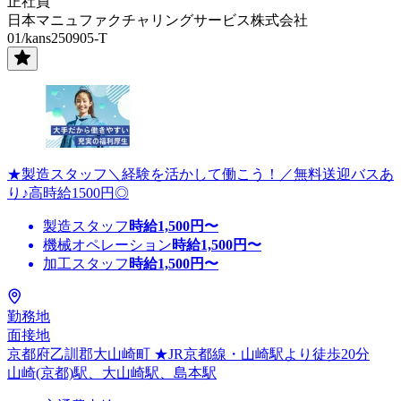
正社員
日本マニュファクチャリングサービス株式会社
01/kans250905-T
★製造スタッフ＼経験を活かして働こう！／無料送迎バスあ
り♪高時給1500円◎
製造スタッフ
時給
1,500
円〜
機械オペレーション
時給
1,500
円〜
加工スタッフ
時給
1,500
円〜
勤務地
面接地
京都府乙訓郡大山崎町 ★JR京都線・山崎駅より徒歩20分
山崎(京都)駅、大山崎駅、島本駅