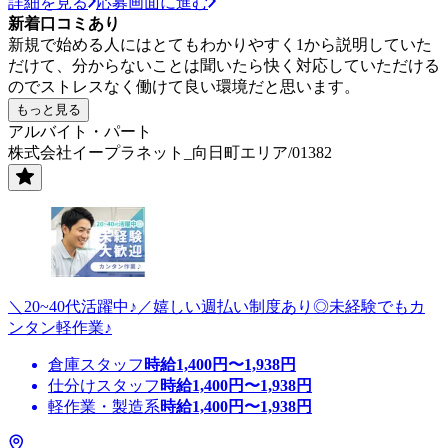
詳細を見る
応募画面に進む
新着口コミあり
新規で始める人にはとてもわかりやすく1から説明していた
だけて、分からないことは聞いたら快く対応していただける
のでストレスなく働けて良い環境だと思います。
もっと見る
アルバイト・パート
株式会社イープラネット_向日町エリア/01382
＼20~40代活躍中♪／嬉しい週払い制度あり◎未経験でもカ
ンタン軽作業♪
倉庫スタッフ
時給
1,400
円〜
1,938
円
仕分けスタッフ
時給
1,400
円〜
1,938
円
軽作業・製造系
時給
1,400
円〜
1,938
円