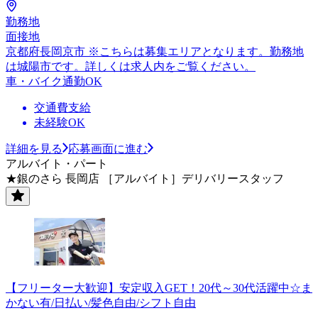
勤務地
面接地
京都府長岡京市 ※こちらは募集エリアとなります。勤務地
は城陽市です。詳しくは求人内をご覧ください。
車・バイク通勤OK
交通費支給
未経験OK
詳細を見る
応募画面に進む
アルバイト・パート
★銀のさら 長岡店 ［アルバイト］デリバリースタッフ
【フリーター大歓迎】安定収入GET！20代～30代活躍中☆ま
かない有/日払い/髪色自由/シフト自由