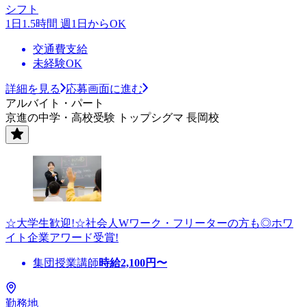
シフト
1日1.5時間 週1日からOK
交通費支給
未経験OK
詳細を見る
応募画面に進む
アルバイト・パート
京進の中学・高校受験 トップシグマ 長岡校
☆大学生歓迎!☆社会人Wワーク・フリーターの方も◎ホワ
イト企業アワード受賞!
集団授業講師
時給
2,100
円〜
勤務地