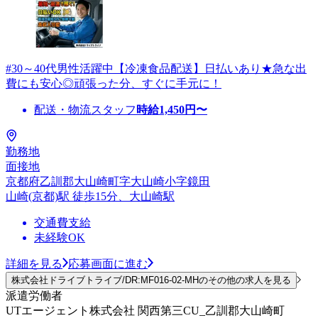
#30～40代男性活躍中【冷凍食品配送】日払いあり★急な出
費にも安心◎頑張った分、すぐに手元に！
配送・物流スタッフ
時給
1,450
円〜
勤務地
面接地
京都府乙訓郡大山崎町字大山崎小字鏡田
山崎(京都)駅 徒歩15分、大山崎駅
交通費支給
未経験OK
詳細を見る
応募画面に進む
株式会社ドライブトライブ/DR:MF016-02-MHのその他の求人を見る
派遣労働者
UTエージェント株式会社 関西第三CU_乙訓郡大山崎町