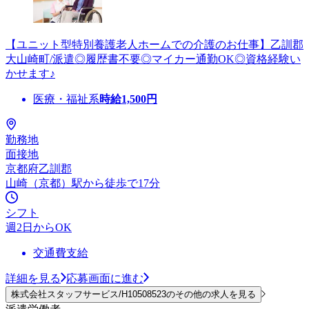
【ユニット型特別養護老人ホームでの介護のお仕事】乙訓郡
大山崎町/派遣◎履歴書不要◎マイカー通勤OK◎資格経験い
かせます♪
医療・福祉系
時給
1,500
円
勤務地
面接地
京都府乙訓郡
山崎（京都）駅から徒歩で17分
シフト
週2日からOK
交通費支給
詳細を見る
応募画面に進む
株式会社スタッフサービス/H10508523のその他の求人を見る