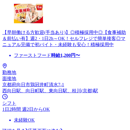
【早朝働ける方歓迎(手当あり)】◎積極採用中◎【食事補助
＆前払い有】週2・1日2h～OK！セルフレジで簡単接客◎マ
ニュアル完備で初バイト・未経験も安心！積極採用中
ファーストフード
時給
1,200
円〜
勤務地
面接地
京都府向日市鶏冠井町清水7-1
西向日駅、向日町駅、東向日駅、桂川(京都)駅
シフト
1日2時間 週2日からOK
未経験OK