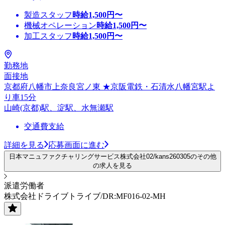
製造スタッフ
時給
1,500
円〜
機械オペレーション
時給
1,500
円〜
加工スタッフ
時給
1,500
円〜
勤務地
面接地
京都府八幡市上奈良宮ノ東 ★京阪電鉄・石清水八幡宮駅よ
り車15分
山崎(京都)駅、淀駅、水無瀬駅
交通費支給
詳細を見る
応募画面に進む
日本マニュファクチャリングサービス株式会社02/kans260305のその他
の求人を見る
派遣労働者
株式会社ドライブトライブ/DR:MF016-02-MH