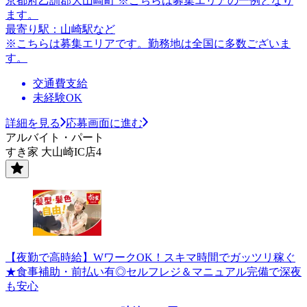
京都府乙訓郡大山崎町 ※こちらは募集エリアの一例となり
ます。
最寄り駅：山崎駅など
※こちらは募集エリアです。勤務地は全国に多数ございま
す。
交通費支給
未経験OK
詳細を見る
応募画面に進む
アルバイト・パート
すき家 大山崎IC店4
【夜勤で高時給】WワークOK！スキマ時間でガッツリ稼ぐ
★食事補助・前払い有◎セルフレジ＆マニュアル完備で深夜
も安心