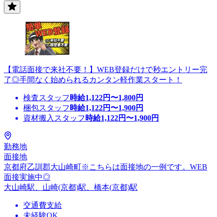
【電話面接で来社不要！】WEB登録だけで秒エントリー完
了◎手間なく始められるカンタン軽作業スタート！
検査スタッフ
時給
1,122
円〜
1,800
円
梱包スタッフ
時給
1,122
円〜
1,900
円
資材搬入スタッフ
時給
1,122
円〜
1,900
円
勤務地
面接地
京都府乙訓郡大山崎町※こちらは面接地の一例です。WEB
面接実施中◎
大山崎駅、山崎(京都)駅、橋本(京都)駅
交通費支給
未経験OK