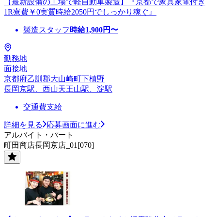
【最新設備の工場で軽自動車製造】『京都で家具家電付き
1R寮費￥0実質時給2050円でしっかり稼ぐ』
製造スタッフ
時給
1,900
円〜
勤務地
面接地
京都府乙訓郡大山崎町下植野
長岡京駅、西山天王山駅、淀駅
交通費支給
詳細を見る
応募画面に進む
アルバイト・パート
町田商店長岡京店_01[070]