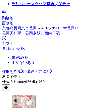
デリバリースタッフ
時給
1,130
円〜
勤務地
面接地
京都府長岡京市長岡3-8-19 ウナローザ長岡1F
長岡天神駅、長岡京駅、西向日駅
シフト
週2日からOK
未経験OK
まかないあり
詳細を見る
応募画面に進む
派遣労働者
株式会社aun(介護職)1039