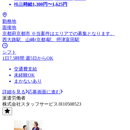
検品
時給
1,300
円〜
1,625
円
勤務地
面接地
京都府京都市 ※当案件はエリアでの募集となります。
西大路駅、山崎(京都)駅、摂津富田駅
シフト
1日7.5時間 週5日からOK
交通費支給
未経験OK
まかないあり
詳細を見る
応募画面に進む
派遣労働者
株式会社スタッフサービス/H10508523