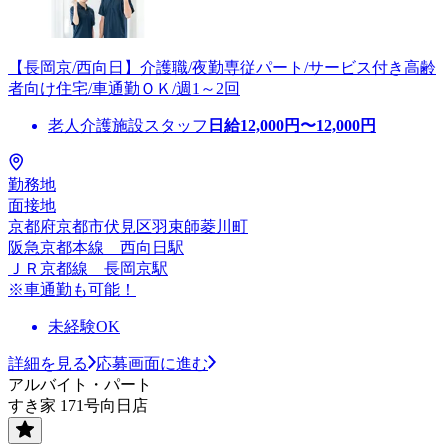
【長岡京/西向日】介護職/夜勤専従パート/サービス付き高齢
者向け住宅/車通勤ＯＫ/週1～2回
老人介護施設スタッフ
日給
12,000
円〜
12,000
円
勤務地
面接地
京都府京都市伏見区羽束師菱川町
阪急京都本線 西向日駅
ＪＲ京都線 長岡京駅
※車通勤も可能！
未経験OK
詳細を見る
応募画面に進む
アルバイト・パート
すき家 171号向日店