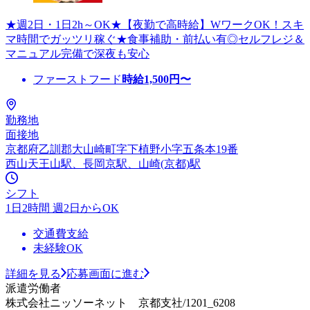
★週2日・1日2h～OK★【夜勤で高時給】WワークOK！スキ
マ時間でガッツリ稼ぐ★食事補助・前払い有◎セルフレジ＆
マニュアル完備で深夜も安心
ファーストフード
時給
1,500
円〜
勤務地
面接地
京都府乙訓郡大山崎町字下植野小字五条本19番
西山天王山駅、長岡京駅、山崎(京都)駅
シフト
1日2時間 週2日からOK
交通費支給
未経験OK
詳細を見る
応募画面に進む
派遣労働者
株式会社ニッソーネット 京都支社/1201_6208