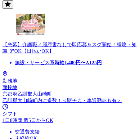
【急募】介護職／履歴書なしで即応募＆スグ開始！経験・知
識"0"OK【日払いOK】
施設・サービス系
時給
1,400
円〜
2,125
円
勤務地
面接地
京都府乙訓郡大山崎町
乙訓郡大山崎町内に多数！＜駅チカ・車通勤okも有＞
シフト
1日8時間 週5日からOK
交通費支給
未経験OK