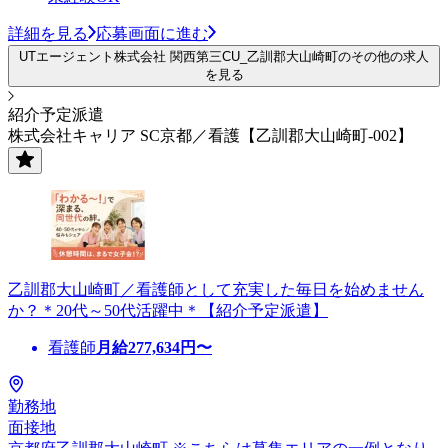
詳細を見る
応募画面に進む
UTエージェント株式会社 関西第三CU_乙訓郡大山崎町のその他の求人
を見る
紹介予定派遣
株式会社キャリア SC京都／看護【乙訓郡大山崎町-002】
乙訓郡大山崎町／看護師として充実した毎日を始めません
か？＊20代～50代活躍中＊【紹介予定派遣】
看護師
月給
277,634
円〜
勤務地
面接地