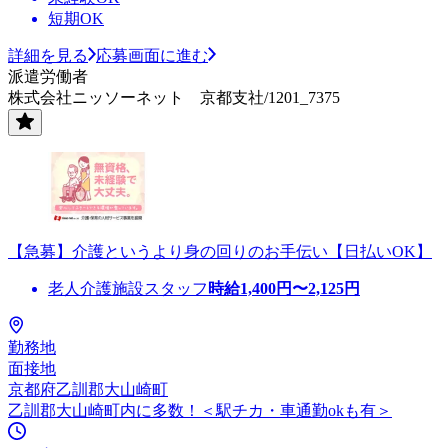
短期OK
詳細を見る
応募画面に進む
派遣労働者
株式会社ニッソーネット 京都支社/1201_7375
【急募】介護というより身の回りのお手伝い【日払いOK】
老人介護施設スタッフ
時給
1,400
円〜
2,125
円
勤務地
面接地
京都府乙訓郡大山崎町
乙訓郡大山崎町内に多数！＜駅チカ・車通勤okも有＞