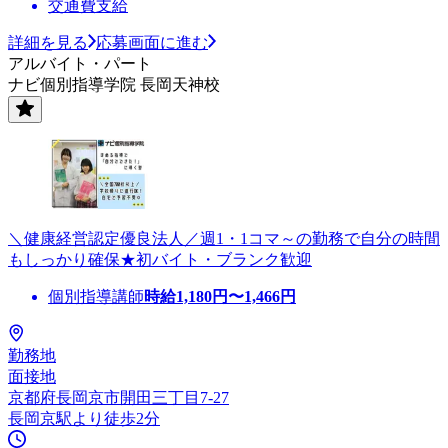
交通費支給
詳細を見る
応募画面に進む
アルバイト・パート
ナビ個別指導学院 長岡天神校
＼健康経営認定優良法人／週1・1コマ～の勤務で自分の時間
もしっかり確保★初バイト・ブランク歓迎
個別指導講師
時給
1,180
円〜
1,466
円
勤務地
面接地
京都府長岡京市開田三丁目7-27
長岡京駅より徒歩2分