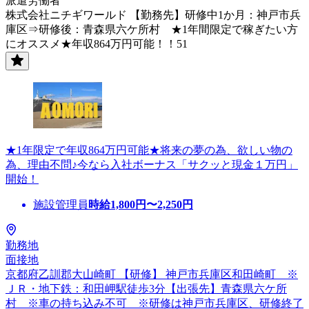
派遣労働者
株式会社ニチギワールド 【勤務先】研修中1か月：神戸市兵
庫区⇒研修後：青森県六ケ所村 ★1年間限定で稼ぎたい方
にオススメ★年収864万円可能！！51
★1年限定で年収864万円可能★将来の夢の為、欲しい物の
為、理由不問♪今なら入社ボーナス「サクッと現金１万円」
開始！
施設管理員
時給
1,800
円〜
2,250
円
勤務地
面接地
京都府乙訓郡大山崎町 【研修】 神戸市兵庫区和田崎町 ※
ＪＲ・地下鉄：和田岬駅徒歩3分【出張先】青森県六ケ所
村 ※車の持ち込み不可 ※研修は神戸市兵庫区、研修終了