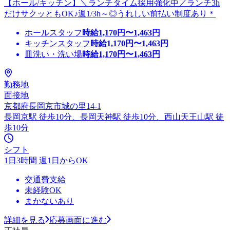
【ホール/キッチン】＼ランチタイム採用強化中／ランチ3h
だけサクッともOK♪週1/3h～◎うれしい前払い制度あり＊
ホールスタッフ
時給
1,170
円〜
1,463
円
キッチンスタッフ
時給
1,170
円〜
1,463
円
皿洗い・洗い場
時給
1,170
円〜
1,463
円
勤務地
面接地
京都府長岡京市城の里14-1
長岡京駅 徒歩10分、長岡天神駅 徒歩10分、西山天王山駅 徒
歩10分
シフト
1日3時間 週1日からOK
交通費支給
未経験OK
まかないあり
詳細を見る
応募画面に進む