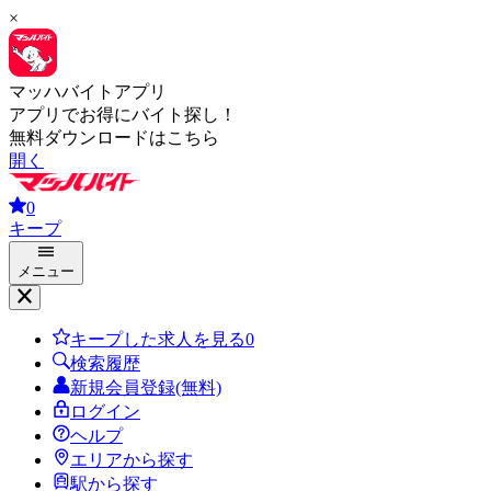
×
マッハバイトアプリ
アプリでお得にバイト探し！
無料ダウンロードはこちら
開く
0
キープ
メニュー
キープした求人を見る
0
検索履歴
新規会員登録(無料)
ログイン
ヘルプ
エリアから探す
駅から探す