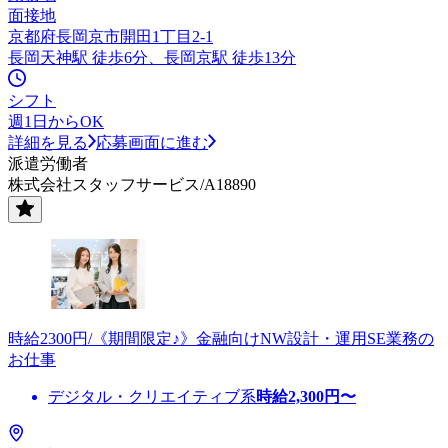
面接地
京都府長岡京市開田1丁目2-1
長岡天神駅 徒歩6分、長岡京駅 徒歩13分
シフト
週1日からOK
詳細を見る
応募画面に進む
派遣労働者
株式会社スタッフサービス/A18890
時給2300円/《期間限定♪》金融向けNW設計・運用SE業務の
お仕事
デジタル・クリエイティブ系
時給
2,300
円〜