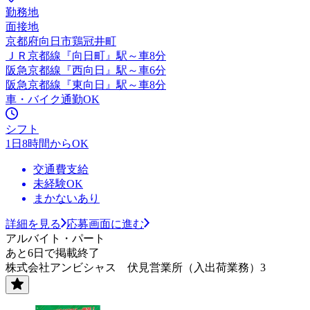
勤務地
面接地
京都府向日市鶏冠井町
ＪＲ京都線『向日町』駅～車8分
阪急京都線『西向日』駅～車6分
阪急京都線『東向日』駅～車8分
車・バイク通勤OK
シフト
1日8時間からOK
交通費支給
未経験OK
まかないあり
詳細を見る
応募画面に進む
アルバイト・パート
あと6日で掲載終了
株式会社アンビシャス 伏見営業所（入出荷業務）3