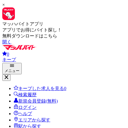
×
マッハバイトアプリ
アプリでお得にバイト探し！
無料ダウンロードはこちら
開く
0
キープ
メニュー
キープした求人を見る
0
検索履歴
新規会員登録(無料)
ログイン
ヘルプ
エリアから探す
駅から探す