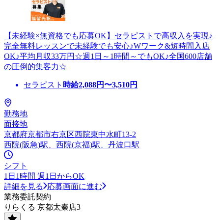
【未経験×無資格でも応募OK】セラピストで高収入を実現♪
完全無料レッスンで未経験でも安心♪Wワーク&短時間入店
OK♪平均月収33万円☆週1日～1時間～でもOK♪全国600店舗
の圧倒的集客力☆
セラピスト
時給
2,088
円〜
3,510
円
勤務地
面接地
京都府京都市右京区西院東中水町13-2
西院(阪急)駅、西院(京福)駅、丹波口駅
シフト
1日1時間 週1日からOK
詳細を見る
応募画面に進む
業務委託契約
りらくる 京都太秦店3