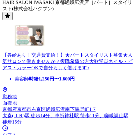
HAIR SALON IWASAKI 京都嵯峨広沢店［パート］スタイリ
スト(株式会社ハクブン)
【昇給あり！交通費支給！】★パートスタイリスト募集★人
気サロンで働きませんか？復職希望の方大歓迎◎ネイル・ピ
アス・カラーOKで自分らしく働けます♪
美容師
時給
1,250
円〜
1,600
円
勤務地
面接地
京都府京都市右京区嵯峨広沢南下馬野町1-7
太秦(ＪＲ)駅 徒歩14分、車折神社駅 徒歩11分、嵯峨嵐山駅
徒歩15分
シフト