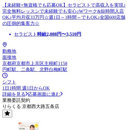
【未経験×無資格でも応募OK】セラピストで高収入を実現♪
完全無料レッスンで未経験でも安心♪Wワーク&短時間入店
OK♪平均月収33万円☆週1日～1時間～でもOK♪全国600店舗
の圧倒的集客力☆
セラピスト
時給
2,088
円〜
3,510
円
勤務地
面接地
京都府京都市上京区主税町1158
円町駅、二条駅、北野白梅町駅
シフト
1日1時間 週1日からOK
詳細を見る
応募画面に進む
業務委託契約
りらくる 京都西大路五条店