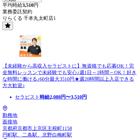
平均時給
3,510
円
業務委託契約
りらくる 千本丸太町店1
【未経験から高収入セラピストに】無資格でも応募OK！完
全無料レッスンで未経験でも安心♪週1日～1時間～OK！好き
な時間に働ける♪60分最大3510円★週20時間以上入店できる
方大歓迎♪
セラピスト
時給
2,088
円〜
3,510
円
勤務地
面接地
京都府京都市上京区主税町1158
円町駅、二条駅、北野白梅町駅