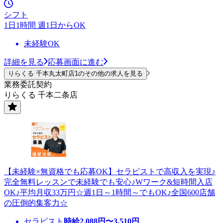
シフト
1日1時間 週1日からOK
未経験OK
詳細を見る
応募画面に進む
りらくる 千本丸太町店1のその他の求人を見る
業務委託契約
りらくる 千本二条店
【未経験×無資格でも応募OK】セラピストで高収入を実現♪
完全無料レッスンで未経験でも安心♪Wワーク&短時間入店
OK♪平均月収33万円☆週1日～1時間～でもOK♪全国600店舗
の圧倒的集客力☆
セラピスト
時給
2,088
円〜
3,510
円