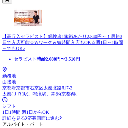
【高収入セラピスト】経験者1施術あたり2,840円～！最短3
日で入店可能☆Wワーク＆短時間入店もOK☆週1日～1時間
～でもOK♪
セラピスト
時給
2,088
円〜
3,510
円
勤務地
面接地
京都府京都市右京区太秦北路町7-2
太秦(ＪＲ)駅、鳴滝駅、常盤(京都)駅
シフト
1日1時間 週1日からOK
詳細を見る
応募画面に進む
アルバイト・パート