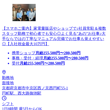
【スマホご案内】家電量販店やショップで♪社員常駐＆複数
スタッフ勤務で初心者でも安心◎よく見る”あの”お仕事♪大
手ならではの丁寧なマニュアル完備でお仕事も覚えやすい
◎【入社祝金最大10万円】
携帯ショップ
月給
255,500
円〜
280,500
円
事務・受付・経理
月給
255,500
円〜
280,500
円
受付
月給
255,500
円〜
280,500
円
勤務地
面接地
京都府京都市中京区西ノ京西円町55-1
円町駅、西大路御池駅
シフト
1日8時間 週5日からOK