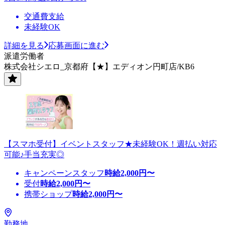
交通費支給
未経験OK
詳細を見る
応募画面に進む
派遣労働者
株式会社シエロ_京都府【★】エディオン円町店/KB6
【スマホ受付】イベントスタッフ★未経験OK！週払い対応
可能♪手当充実◎
キャンペーンスタッフ
時給
2,000
円〜
受付
時給
2,000
円〜
携帯ショップ
時給
2,000
円〜
勤務地