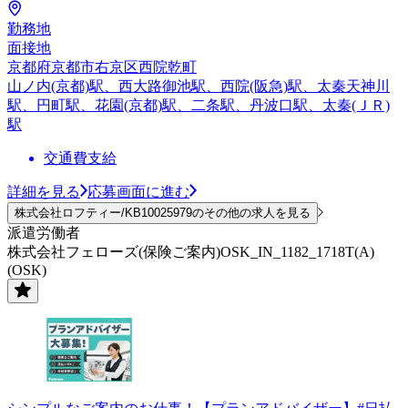
勤務地
面接地
京都府京都市右京区西院乾町
山ノ内(京都)駅、西大路御池駅、西院(阪急)駅、太秦天神川
駅、円町駅、花園(京都)駅、二条駅、丹波口駅、太秦(ＪＲ)
駅
交通費支給
詳細を見る
応募画面に進む
株式会社ロフティー/KB10025979のその他の求人を見る
派遣労働者
株式会社フェローズ(保険ご案内)OSK_IN_1182_1718T(A)
(OSK)