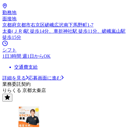
勤務地
面接地
京都府京都市右京区嵯峨広沢南下馬野町1-7
太秦(ＪＲ)駅 徒歩14分、車折神社駅 徒歩11分、嵯峨嵐山駅
徒歩15分
シフト
1日3時間 週1日からOK
交通費支給
詳細を見る
応募画面に進む
業務委託契約
りらくる 京都太秦店