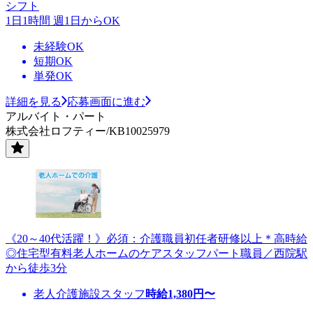
シフト
1日1時間 週1日からOK
未経験OK
短期OK
単発OK
詳細を見る
応募画面に進む
アルバイト・パート
株式会社ロフティー/KB10025979
《20～40代活躍！》必須：介護職員初任者研修以上＊高時給
◎住宅型有料老人ホームのケアスタッフパート職員／西院駅
から徒歩3分
老人介護施設スタッフ
時給
1,380
円〜