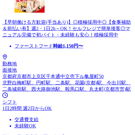
【早朝働ける方歓迎(手当あり)】◎積極採用中◎【食事補助
＆前払い有】週2・1日2h～OK！セルフレジで簡単接客◎マ
ニュアル完備で初バイト・未経験も安心！積極採用中
ファーストフード
時給
1,150
円〜
勤務地
面接地
京都府京都市上京区千本通中立売下ル亀屋町50
北野白梅町駅、円町駅、二条駅、花園(京都)駅、今出川駅、
二条城前駅、西大路御池駅、鞍馬口駅、丸太町(京都市営)駅
シフト
1日2時間 週2日からOK
交通費支給
未経験OK