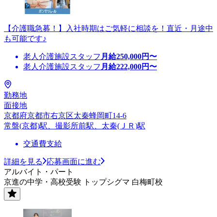
【介護職急募！】入社時期はご気軽に相談を！直近・月途中
も可能です♪
老人介護施設スタッフ
月給
250,000
円〜
老人介護施設スタッフ
月給
222,000
円〜
勤務地
面接地
京都府京都市右京区太秦蜂岡町14-6
常盤(京都)駅、撮影所前駅、太秦(ＪＲ)駅
交通費支給
詳細を見る
応募画面に進む
アルバイト・パート
京進の中学・高校受験 トップシグマ 白梅町校