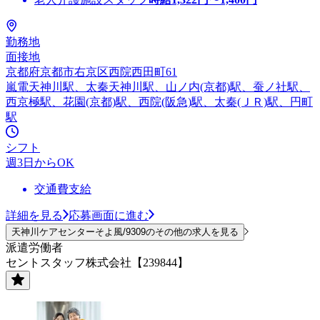
勤務地
面接地
京都府京都市右京区西院西田町61
嵐電天神川駅、太秦天神川駅、山ノ内(京都)駅、蚕ノ社駅、
西京極駅、花園(京都)駅、西院(阪急)駅、太秦(ＪＲ)駅、円町
駅
シフト
週3日からOK
交通費支給
詳細を見る
応募画面に進む
天神川ケアセンターそよ風/9309のその他の求人を見る
派遣労働者
セントスタッフ株式会社【239844】