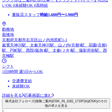
シンプルなご案内のお仕事！【プランアドバイザー】#日払
いOK #未経験OK #高時給
量販店スタッフ
時給
1,600
円〜
1,900
円
勤務地
面接地
京都府京都市右京区山ノ内池尻町1-1
嵐電天神川駅、太秦天神川駅、山ノ内(京都)駅、花園(京都)
駅、円町駅、西院(阪急)駅、太秦(ＪＲ)駅、撮影所前駅、西
京極駅
シフト
1日8時間 週5日からOK
交通費支給
未経験OK
詳細を見る
応募画面に進む
株式会社フェローズ(保険ご案内)OSK_IN_1182_1718T(A)(OSK)のその
他の求人を見る