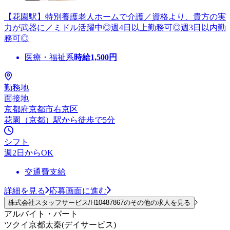
【花園駅】特別養護老人ホームで介護／資格より、貴方の実
力が武器に／ミドル活躍中◎週4日以上勤務可◎週3日以内勤
務可◎
医療・福祉系
時給
1,500
円
勤務地
面接地
京都府京都市右京区
花園（京都）駅から徒歩で5分
シフト
週2日からOK
交通費支給
詳細を見る
応募画面に進む
株式会社スタッフサービス/H10487867のその他の求人を見る
アルバイト・パート
ツクイ京都太秦(デイサービス)