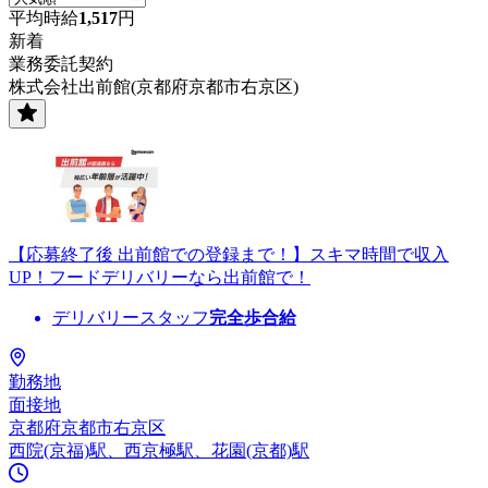
平均時給
1,517
円
新着
業務委託契約
株式会社出前館(京都府京都市右京区)
【応募終了後 出前館での登録まで！】スキマ時間で収入
UP！フードデリバリーなら出前館で！
デリバリースタッフ
完全歩合給
勤務地
面接地
京都府京都市右京区
西院(京福)駅、西京極駅、花園(京都)駅