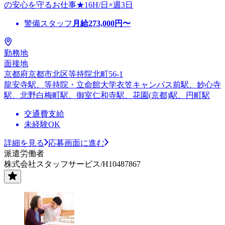
の安心を守るお仕事★16H/日×週3日
警備スタッフ
月給
273,000
円〜
勤務地
面接地
京都府京都市北区等持院北町56-1
龍安寺駅、等持院・立命館大学衣笠キャンパス前駅、妙心寺
駅、北野白梅町駅、御室仁和寺駅、花園(京都)駅、円町駅
交通費支給
未経験OK
詳細を見る
応募画面に進む
派遣労働者
株式会社スタッフサービス/H10487867