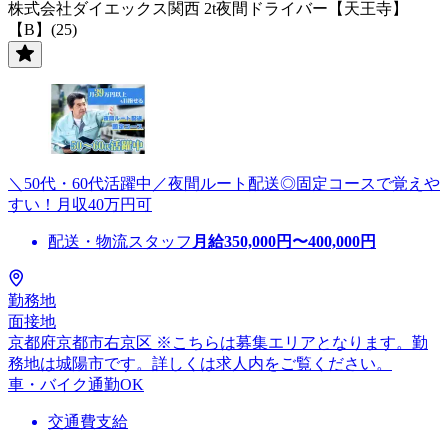
株式会社ダイエックス関西 2t夜間ドライバー【天王寺】
【B】(25)
＼50代・60代活躍中／夜間ルート配送◎固定コースで覚えや
すい！月収40万円可
配送・物流スタッフ
月給
350,000
円〜
400,000
円
勤務地
面接地
京都府京都市右京区 ※こちらは募集エリアとなります。勤
務地は城陽市です。詳しくは求人内をご覧ください。
車・バイク通勤OK
交通費支給