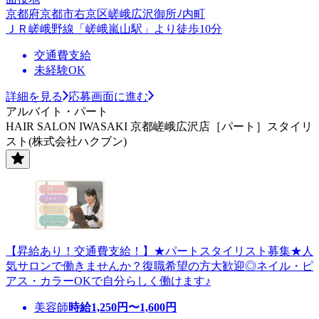
京都府京都市右京区嵯峨広沢御所ﾉ内町
ＪＲ嵯峨野線「嵯峨嵐山駅」より徒歩10分
交通費支給
未経験OK
詳細を見る
応募画面に進む
アルバイト・パート
HAIR SALON IWASAKI 京都嵯峨広沢店［パート］スタイリ
スト(株式会社ハクブン)
【昇給あり！交通費支給！】★パートスタイリスト募集★人
気サロンで働きませんか？復職希望の方大歓迎◎ネイル・ピ
アス・カラーOKで自分らしく働けます♪
美容師
時給
1,250
円〜
1,600
円