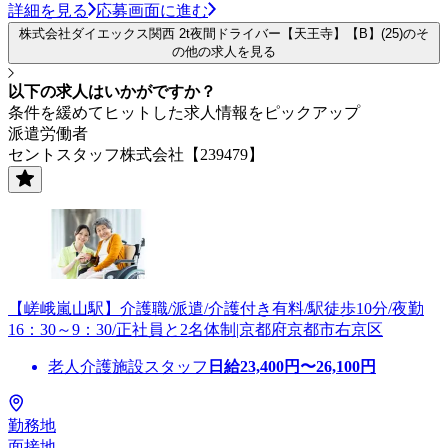
詳細を見る
応募画面に進む
株式会社ダイエックス関西 2t夜間ドライバー【天王寺】【B】(25)のそ
の他の求人を見る
以下の求人はいかがですか？
条件を緩めてヒットした求人情報をピックアップ
派遣労働者
セントスタッフ株式会社【239479】
【嵯峨嵐山駅】介護職/派遣/介護付き有料/駅徒歩10分/夜勤
16：30～9：30/正社員と2名体制|京都府京都市右京区
老人介護施設スタッフ
日給
23,400
円〜
26,100
円
勤務地
面接地