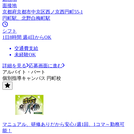
面接地
京都府京都市中京区西ノ京西円町55-1
円町駅、北野白梅町駅
シフト
1日8時間 週4日からOK
交通費支給
未経験OK
詳細を見る
応募画面に進む
アルバイト・パート
個別指導キャンパス 円町校
マニュアル、研修ありだから安心♪週1回、1コマ～勤務可
能！