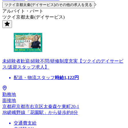
ツクイ京都太秦(デイサービス)のその他の求人を見る
アルバイト・パート
ツクイ京都太秦(デイサービス)
未経験者歓迎/経験不問/研修制度充実【ツクイのデイサービ
ス/送迎スタッフ求人】
配送・物流スタッフ
時給
1,122
円
勤務地
面接地
京都府京都市右京区太秦森ケ東町20-1
JR嵯峨野線「花園駅」から徒歩約8分
交通費支給