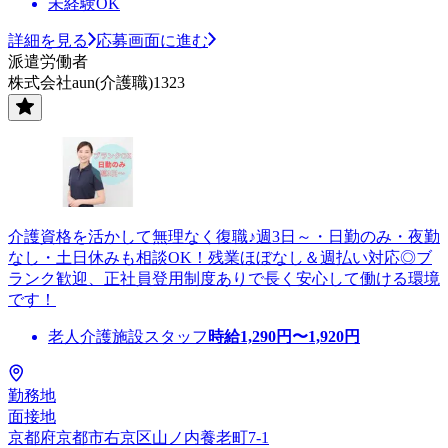
未経験OK
詳細を見る
応募画面に進む
派遣労働者
株式会社aun(介護職)1323
介護資格を活かして無理なく復職♪週3日～・日勤のみ・夜勤
なし・土日休みも相談OK！残業ほぼなし＆週払い対応◎ブ
ランク歓迎、正社員登用制度ありで長く安心して働ける環境
です！
老人介護施設スタッフ
時給
1,290
円〜
1,920
円
勤務地
面接地
京都府京都市右京区山ノ内養老町7-1