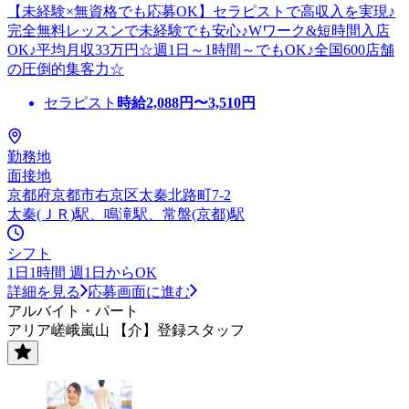
【未経験×無資格でも応募OK】セラピストで高収入を実現♪
完全無料レッスンで未経験でも安心♪Wワーク&短時間入店
OK♪平均月収33万円☆週1日～1時間～でもOK♪全国600店舗
の圧倒的集客力☆
セラピスト
時給
2,088
円〜
3,510
円
勤務地
面接地
京都府京都市右京区太秦北路町7-2
太秦(ＪＲ)駅、鳴滝駅、常盤(京都)駅
シフト
1日1時間 週1日からOK
詳細を見る
応募画面に進む
アルバイト・パート
アリア嵯峨嵐山 【介】登録スタッフ