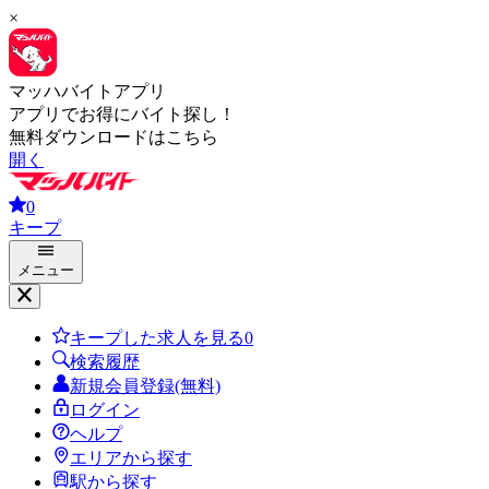
×
マッハバイトアプリ
アプリでお得にバイト探し！
無料ダウンロードはこちら
開く
0
キープ
メニュー
キープした求人を見る
0
検索履歴
新規会員登録(無料)
ログイン
ヘルプ
エリアから探す
駅から探す