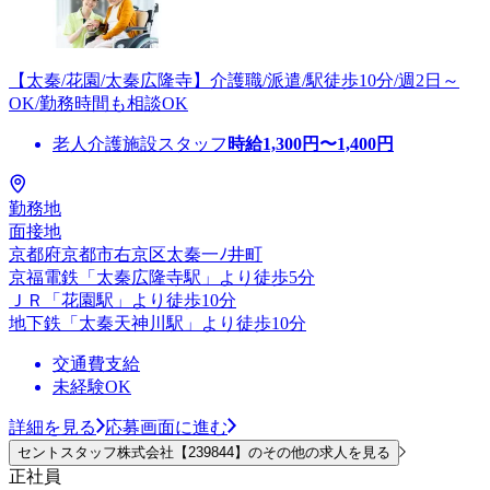
【太秦/花園/太秦広隆寺】介護職/派遣/駅徒歩10分/週2日～
OK/勤務時間も相談OK
老人介護施設スタッフ
時給
1,300
円〜
1,400
円
勤務地
面接地
京都府京都市右京区太秦一ﾉ井町
京福電鉄「太秦広隆寺駅」より徒歩5分
ＪＲ「花園駅」より徒歩10分
地下鉄「太秦天神川駅」より徒歩10分
交通費支給
未経験OK
詳細を見る
応募画面に進む
セントスタッフ株式会社【239844】のその他の求人を見る
正社員