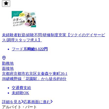
未経験者歓迎/経験不問/研修制度充実【ツクイのデイサービ
ス/調理スタッフ求人】
フード系
時給
1,122
円
勤務地
面接地
京都府京都市右京区太秦森ケ東町20-1
JR嵯峨野線「花園駅」から徒歩約8分
交通費支給
未経験OK
詳細を見る
応募画面に進む
アルバイト・パート