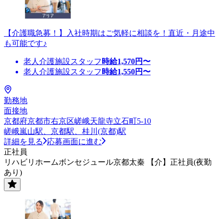
【介護職急募！】入社時期はご気軽に相談を！直近・月途中
も可能です♪
老人介護施設スタッフ
時給
1,570
円〜
老人介護施設スタッフ
時給
1,550
円〜
勤務地
面接地
京都府京都市右京区嵯峨天龍寺立石町5-10
嵯峨嵐山駅、京都駅、桂川(京都)駅
詳細を見る
応募画面に進む
正社員
リハビリホームボンセジュール京都太秦 【介】正社員(夜勤
あり)