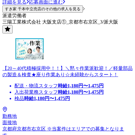
詳細を見る
応募画面に進む
すき家 千本中立売店のその他の求人を見る
派遣労働者
三陽工業株式会社 大阪支店①_京都市右京区_3/派大阪
【20～40代積極採用中！！】＼黙々作業派歓迎！／軽量部品
の製造＆検査★座り作業あり☆未経験からスタート！
配送・物流スタッフ
時給
1,180
円〜
1,475
円
入出荷業務スタッフ
時給
1,180
円〜
1,475
円
検品
時給
1,180
円〜
1,475
円
勤務地
面接地
京都府京都市右京区 ※当案件はエリアでの募集となりま