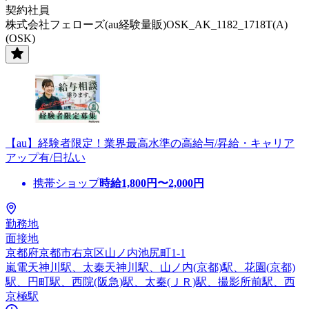
契約社員
株式会社フェローズ(au経験量販)OSK_AK_1182_1718T(A)
(OSK)
【au】経験者限定！業界最高水準の高給与/昇給・キャリア
アップ有/日払い
携帯ショップ
時給
1,800
円〜
2,000
円
勤務地
面接地
京都府京都市右京区山ノ内池尻町1-1
嵐電天神川駅、太秦天神川駅、山ノ内(京都)駅、花園(京都)
駅、円町駅、西院(阪急)駅、太秦(ＪＲ)駅、撮影所前駅、西
京極駅