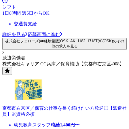
シフト
1日8時間 週5日からOK
交通費支給
詳細を見る
応募画面に進む
株式会社フェローズ(au経験量販)OSK_AK_1182_1718T(A)(OSK)のその
他の求人を見る
派遣労働者
株式会社キャリア CC兵庫／保育補助【京都市右京区-008】
京都市右京区／保育の仕事を長く続けたい方歓迎◎【派遣社
員】※資格必須
幼児教育スタッフ
時給
1,400
円〜