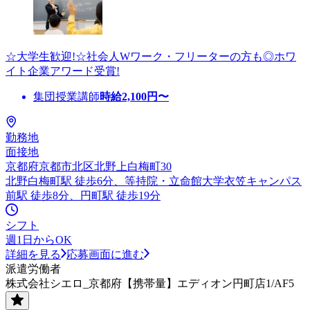
☆大学生歓迎!☆社会人Wワーク・フリーターの方も◎ホワ
イト企業アワード受賞!
集団授業講師
時給
2,100
円〜
勤務地
面接地
京都府京都市北区北野上白梅町30
北野白梅町駅 徒歩6分、等持院・立命館大学衣笠キャンパス
前駅 徒歩8分、円町駅 徒歩19分
シフト
週1日からOK
詳細を見る
応募画面に進む
派遣労働者
株式会社シエロ_京都府【携帯量】エディオン円町店1/AF5