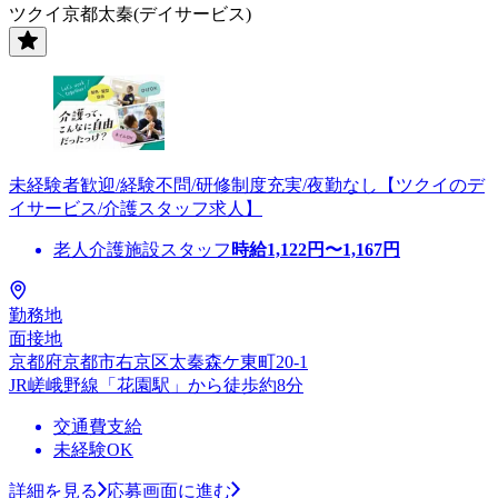
ツクイ京都太秦(デイサービス)
未経験者歓迎/経験不問/研修制度充実/夜勤なし【ツクイのデ
イサービス/介護スタッフ求人】
老人介護施設スタッフ
時給
1,122
円〜
1,167
円
勤務地
面接地
京都府京都市右京区太秦森ケ東町20-1
JR嵯峨野線「花園駅」から徒歩約8分
交通費支給
未経験OK
詳細を見る
応募画面に進む