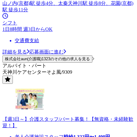
山ノ内(京都)駅 徒歩4分、太秦天神川駅 徒歩8分、花園(京都)
駅 徒歩11分
シフト
1日8時間 週3日からOK
交通費支給
詳細を見る
応募画面に進む
株式会社aun(介護職)1323のその他の求人を見る
アルバイト・パート
天神川ケアセンターそよ風/9309
【週3日～】介護スタッフ/パート募集！【無資格・未経験歓
迎！】
老人介護施設スタッフ
時給
1,322
円〜
1,400
円