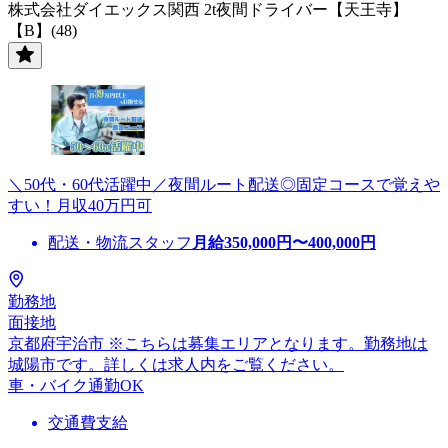
株式会社ダイエックス関西 2t夜間ドライバー【天王寺】
【B】(48)
＼50代・60代活躍中／夜間ルート配送◎固定コースで覚えや
すい！月収40万円可
配送・物流スタッフ
月給
350,000
円〜
400,000
円
勤務地
面接地
京都府宇治市 ※こちらは募集エリアとなります。勤務地は
城陽市です。詳しくは求人内をご覧ください。
車・バイク通勤OK
交通費支給