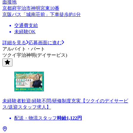
面接地
京都府宇治市神明宮東10番
京阪バス「城南荘前」下車徒歩約1分
交通費支給
未経験OK
詳細を見る
応募画面に進む
アルバイト・パート
ツクイ宇治神明(デイサービス)
未経験者歓迎/経験不問/研修制度充実【ツクイのデイサービ
ス/送迎スタッフ求人】
配送・物流スタッフ
時給
1,122
円