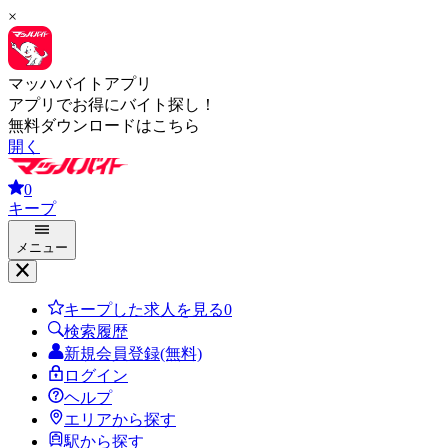
×
マッハバイトアプリ
アプリでお得にバイト探し！
無料ダウンロードはこちら
開く
0
キープ
メニュー
キープした求人を見る
0
検索履歴
新規会員登録(無料)
ログイン
ヘルプ
エリアから探す
駅から探す