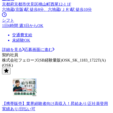
京都府京都市伏見区桃山町西尾12-1 1F
六地蔵(京阪)駅 徒歩8分、六地蔵(ＪＲ)駅 徒歩10分
シフト
1日6時間 週3日からOK
交通費支給
未経験OK
詳細を見る
応募画面に進む
契約社員
株式会社フェローズ(SB経験量販)OSK_SK_1183_1722T(A)
(OSK)
【携帯販売】業界経験者向け高収入！昇給あり/正社員登用
実績あり/日払い可