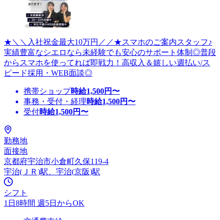
★＼＼入社祝金最大10万円／／★スマホのご案内スタッフ♪
実績豊富なシエロなら未経験でも安心のサポート体制◎普段
からスマホを使ってれば即戦力！高収入＆嬉しい週払い/ス
ピード採用・WEB面談◎
携帯ショップ
時給
1,500
円〜
事務・受付・経理
時給
1,500
円〜
受付
時給
1,500
円〜
勤務地
面接地
京都府宇治市小倉町久保119-4
宇治(ＪＲ)駅、宇治(京阪)駅
シフト
1日8時間 週5日からOK