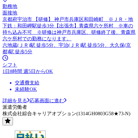
勤務地
面接地
京都府宇治市 【研修】 神戸市兵庫区和田崎町 ※ＪＲ・地
下鉄：和田岬駅徒歩3分【出張先】青森県六ケ所村 ※車の
持ち込み不可 ※研修は神戸市兵庫区、研修終了後、青森県
六ケ所村での勤務になります。
六地蔵(ＪＲ)駅 徒歩5分、宇治(ＪＲ)駅 徒歩5分、大久保(京
都)駅 徒歩5分
シフト
1日8時間 週5日からOK
交通費支給
未経験OK
詳細を見る
応募画面に進む
派遣労働者
株式会社綜合キャリアオプション(1314GH0803G58★73-N)