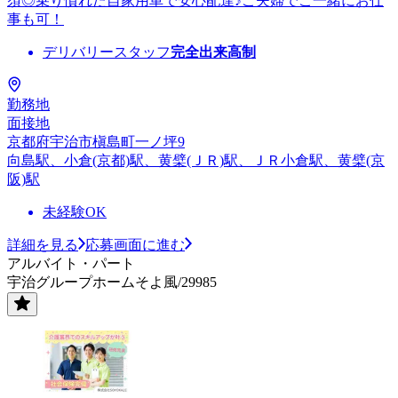
須◎乗り慣れた自家用車で安心配達♪ご夫婦でご一緒にお仕
事も可！
デリバリースタッフ
完全出来高制
勤務地
面接地
京都府宇治市槇島町一ノ坪9
向島駅、小倉(京都)駅、黄檗(ＪＲ)駅、ＪＲ小倉駅、黄檗(京
阪)駅
未経験OK
詳細を見る
応募画面に進む
アルバイト・パート
宇治グループホームそよ風/29985