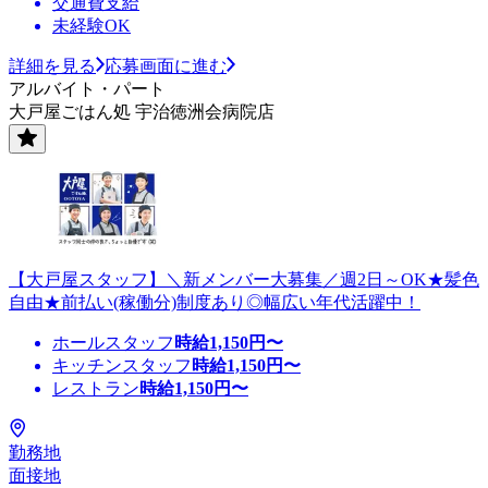
交通費支給
未経験OK
詳細を見る
応募画面に進む
アルバイト・パート
大戸屋ごはん処 宇治徳洲会病院店
【大戸屋スタッフ】＼新メンバー大募集／週2日～OK★髪色
自由★前払い(稼働分)制度あり◎幅広い年代活躍中！
ホールスタッフ
時給
1,150
円〜
キッチンスタッフ
時給
1,150
円〜
レストラン
時給
1,150
円〜
勤務地
面接地