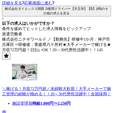
詳細を見る
応募画面に進む
株式会社ダイエックス関西 2t夜間ドライバー【天王寺】【B】(48)のそ
の他の求人を見る
以下の求人はいかがですか？
条件を緩めてヒットした求人情報をピックアップ
派遣労働者
株式会社ニチギワールド ／【勤務先】研修中1か月：神戸市
兵庫区⇒研修後：青森県六ケ所村★大手メーカーで稼げる★
月収72万円超！日払いOK！20～30代男性活躍中！！145
＼稼げる！月収72万円超／未経験大歓迎！大手メーカーで施
工管理の経験が積める！！20～30代男性活躍中！全国採用！
施設管理員
時給
1,800
円〜
2,250
円