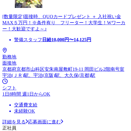
[数量限定]面接時、QUOカードプレゼント ＋ 入社祝い金
MAX５万円！※条件有り フリーター！大学生！Wワーカ
ー！大歓迎ですよ～♪
警備スタッフ
日給
10,000
円〜
14,125
円
勤務地
面接地
京都府京都市山科区安朱南屋敷町19-11 岡田ビル2階南号室
宇治(ＪＲ)駅、宇治(京阪)駅、大久保(京都)駅
シフト
1日8時間 週1日からOK
交通費支給
未経験OK
詳細を見る
応募画面に進む
正社員