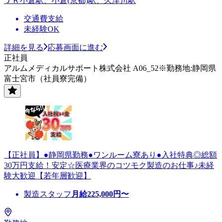
ＪＲ小倉駅、小倉(京都)駅、久津川駅
交通費支給
未経験OK
詳細を見る
応募画面に進む
正社員
アルムメディカルサポート株式会社 A06_52※勤務地:静岡県
富士宮市（社員寮完備）
【正社員】●静岡県勤務●ワンルーム寮あり●入社特典◎総額
30万円支給！安定☆医療業界のコツモク製造のお仕事♪未経
験大歓迎【若年層歓迎】
製造スタッフ
月給
225,000
円〜