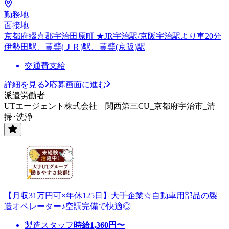
勤務地
面接地
京都府綴喜郡宇治田原町 ★JR宇治駅/京阪宇治駅より車20分
伊勢田駅、黄檗(ＪＲ)駅、黄檗(京阪)駅
交通費支給
詳細を見る
応募画面に進む
派遣労働者
UTエージェント株式会社 関西第三CU_京都府宇治市_清
掃･洗浄
【月収31万円可×年休125日】大手企業☆自動車用部品の製
造オペレーター♪空調完備で快適◎
製造スタッフ
時給
1,360
円〜