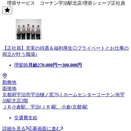
理容サービス コーナン宇治駅北店/理容シェーブ正社員
【正社員】充実の待遇＆福利厚生◎プライベートとお仕事の
両立が叶う職場♪
理髪師
月給
270,000
円〜
300,000
円
勤務地
面接地
京都府宇治市宇治樋ノ尻79-1 ホームセンターコーナンJR宇
治駅北店2階
ＪＲ小倉駅、宇治(ＪＲ)駅、小倉(京都)駅
交通費支給
詳細を見る
応募画面に進む