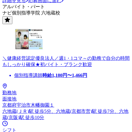
詳細を見る
応募画面に進む
アルバイト・パート
ナビ個別指導学院 六地蔵校
＼健康経営認定優良法人／週1・1コマ～の勤務で自分の時間
もしっかり確保★初バイト・ブランク歓迎
個別指導講師
時給
1,180
円〜
1,466
円
勤務地
面接地
京都府宇治市木幡御園１
六地蔵(ＪＲ)駅 徒歩5分、六地蔵(京都市営)駅 徒歩7分、六地
蔵(京阪)駅 徒歩10分
シフト