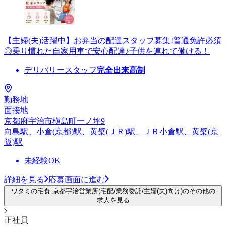
【主婦(夫)活躍中】お弁当の配達スタッフ募集!普通免許必須
◎乗り慣れた自家用車で安心配達♪子供を連れて働ける！
デリバリースタッフ
完全出来高制
勤務地
面接地
京都府宇治市槇島町一ノ坪9
向島駅、小倉(京都)駅、黄檗(ＪＲ)駅、ＪＲ小倉駅、黄檗(京
阪)駅
未経験OK
詳細を見る
応募画面に進む
ワタミの宅食 京都宇治営業所(宅配/業務委託/主婦(夫)向け)のその他の
求人を見る
正社員