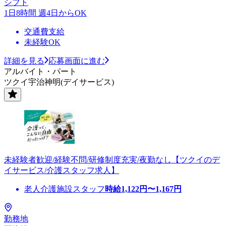
シフト
1日8時間 週4日からOK
交通費支給
未経験OK
詳細を見る
応募画面に進む
アルバイト・パート
ツクイ宇治神明(デイサービス)
未経験者歓迎/経験不問/研修制度充実/夜勤なし【ツクイのデ
イサービス/介護スタッフ求人】
老人介護施設スタッフ
時給
1,122
円〜
1,167
円
勤務地