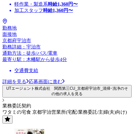
軽作業・製造系
時給
1,360
円〜
加工スタッフ
時給
1,360
円〜
勤務地
面接地
京都府宇治市
勤務詳細：宇治市
通勤方法：徒歩/バス/電車
最寄り駅：木幡駅から徒歩4分
交通費支給
詳細を見る
応募画面に進む
UTエージェント株式会社 関西第三CU_京都府宇治市_清掃･洗浄のそ
の他の求人を見る
業務委託契約
ワタミの宅食 京都宇治営業所(宅配/業務委託/主婦(夫)向け)