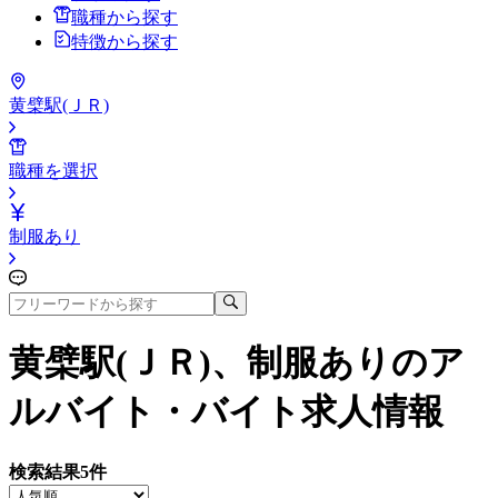
職種から探す
特徴から探す
黄檗駅(ＪＲ)
職種を選択
制服あり
黄檗駅(ＪＲ)、制服あり
のア
ルバイト・バイト求人情報
検索結果
5
件