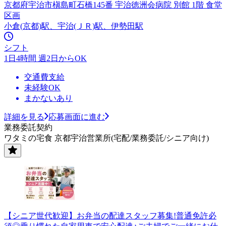
京都府宇治市槇島町石橋145番 宇治徳洲会病院 別館 1階 食堂
区画
小倉(京都)駅、宇治(ＪＲ)駅、伊勢田駅
シフト
1日4時間 週2日からOK
交通費支給
未経験OK
まかないあり
詳細を見る
応募画面に進む
業務委託契約
ワタミの宅食 京都宇治営業所(宅配/業務委託/シニア向け)
【シニア世代歓迎】お弁当の配達スタッフ募集!普通免許必