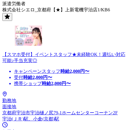
派遣労働者
株式会社シエロ_京都府【★】上新電機宇治店1/KB6
【スマホ受付】イベントスタッフ★未経験OK！週払い対応
可能♪手当充実◎
キャンペーンスタッフ
時給
2,000
円〜
受付
時給
2,000
円〜
携帯ショップ
時給
2,000
円〜
勤務地
面接地
京都府宇治市宇治樋ノ尻79-1ホームセンターコーナン2F
宇治(ＪＲ)駅、小倉(京都)駅