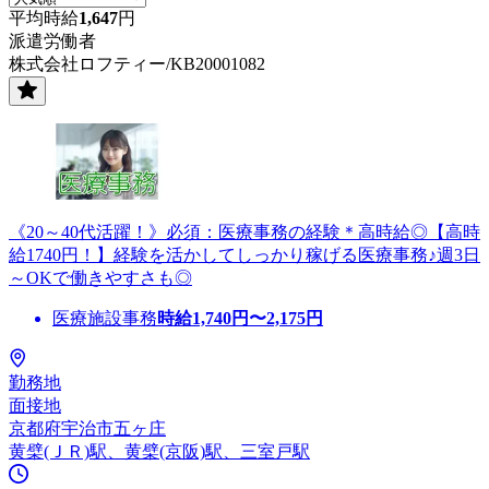
平均時給
1,647
円
派遣労働者
株式会社ロフティー/KB20001082
《20～40代活躍！》必須：医療事務の経験＊高時給◎【高時
給1740円！】経験を活かしてしっかり稼げる医療事務♪週3日
～OKで働きやすさも◎
医療施設事務
時給
1,740
円〜
2,175
円
勤務地
面接地
京都府宇治市五ヶ庄
黄檗(ＪＲ)駅、黄檗(京阪)駅、三室戸駅