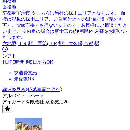
勤務地
面接地
京都府宇治市 ※こちらは当社の採用エリアとなります。 面
接は記載の採用エリア、ご自宅付近への出張面接（県外も
可）、 web面接でも行ないますので、お気軽にご相談くださ
いませ。 ※内定の場合は富士宮市(静岡県)へ入寮をお願いい
たします。
六地蔵(ＪＲ)駅、宇治(ＪＲ)駅、大久保(京都)駅
シフト
1日7.5時間 週5日からOK
交通費支給
未経験OK
詳細を見る
応募画面に進む
アルバイト・パート
アイガード有限会社 京都支店20