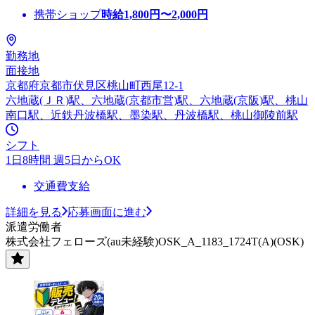
携帯ショップ
時給
1,800
円〜
2,000
円
勤務地
面接地
京都府京都市伏見区桃山町西尾12-1
六地蔵(ＪＲ)駅、六地蔵(京都市営)駅、六地蔵(京阪)駅、桃山
南口駅、近鉄丹波橋駅、墨染駅、丹波橋駅、桃山御陵前駅
シフト
1日8時間 週5日からOK
交通費支給
詳細を見る
応募画面に進む
派遣労働者
株式会社フェローズ(au未経験)OSK_A_1183_1724T(A)(OSK)