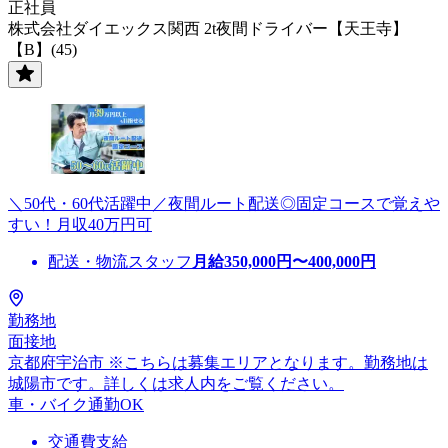
正社員
株式会社ダイエックス関西 2t夜間ドライバー【天王寺】
【B】(45)
＼50代・60代活躍中／夜間ルート配送◎固定コースで覚えや
すい！月収40万円可
配送・物流スタッフ
月給
350,000
円〜
400,000
円
勤務地
面接地
京都府宇治市 ※こちらは募集エリアとなります。勤務地は
城陽市です。詳しくは求人内をご覧ください。
車・バイク通勤OK
交通費支給