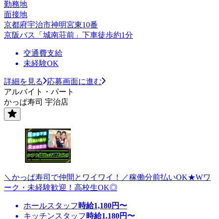
勤務地
面接地
京都府宇治市神明宮東10番
京阪バス「城南荘前」下車徒歩約1分
交通費支給
未経験OK
詳細を見る
応募画面に進む
アルバイト・パート
かっぱ寿司 宇治店
＼かっぱ寿司で仲間とワイワイ！／稼働分前払いOK★Wワ
ーク・未経験歓迎！高校生OK◎
ホールスタッフ
時給
1,180
円〜
キッチンスタッフ
時給
1,180
円〜