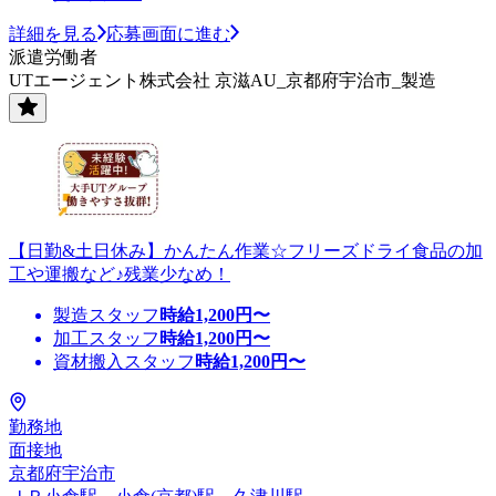
詳細を見る
応募画面に進む
派遣労働者
UTエージェント株式会社 京滋AU_京都府宇治市_製造
【日勤&土日休み】かんたん作業☆フリーズドライ食品の加
工や運搬など♪残業少なめ！
製造スタッフ
時給
1,200
円〜
加工スタッフ
時給
1,200
円〜
資材搬入スタッフ
時給
1,200
円〜
勤務地
面接地
京都府宇治市