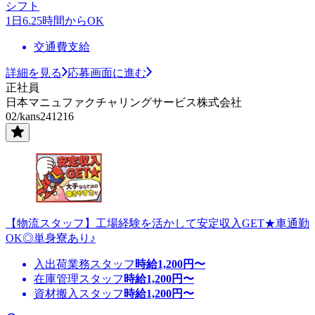
シフト
1日6.25時間からOK
交通費支給
詳細を見る
応募画面に進む
正社員
日本マニュファクチャリングサービス株式会社
02/kans241216
【物流スタッフ】工場経験を活かして安定収入GET★車通勤
OK◎単身寮あり♪
入出荷業務スタッフ
時給
1,200
円〜
在庫管理スタッフ
時給
1,200
円〜
資材搬入スタッフ
時給
1,200
円〜