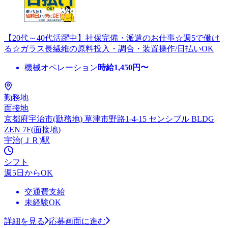
【20代～40代活躍中】社保完備・派遣のお仕事☆週5で働け
る☆ガラス長繊維の原料投入・調合・装置操作/日払いOK
機械オペレーション
時給
1,450
円〜
勤務地
面接地
京都府宇治市(勤務地) 草津市野路1-4-15 センシブル BLDG
ZEN 7F(面接地)
宇治(ＪＲ)駅
シフト
週5日からOK
交通費支給
未経験OK
詳細を見る
応募画面に進む