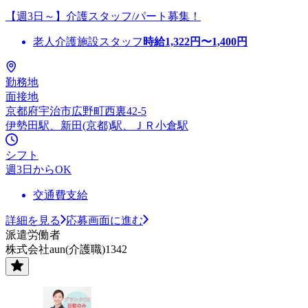
【週3日～】介護スタッフ/パート募集！
老人介護施設スタッフ
時給
1,322
円〜
1,400
円
勤務地
面接地
京都府宇治市広野町西裏42-5
伊勢田駅、新田(京都)駅、ＪＲ小倉駅
シフト
週3日からOK
交通費支給
詳細を見る
応募画面に進む
派遣労働者
株式会社aun(介護職)1342