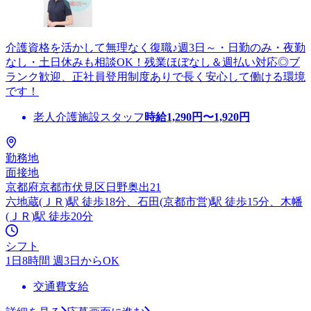
介護資格を活かして無理なく復職♪週3日～・日勤のみ・夜勤
なし・土日休みも相談OK！残業ほぼなし＆週払い対応◎ブ
ランク歓迎、正社員登用制度ありで長く安心して働ける環境
です！
老人介護施設スタッフ
時給
1,290
円〜
1,920
円
勤務地
面接地
京都府京都市伏見区日野奥出21
六地蔵(ＪＲ)駅 徒歩18分、石田(京都市営)駅 徒歩15分、木幡
(ＪＲ)駅 徒歩20分
シフト
1日8時間 週3日からOK
交通費支給