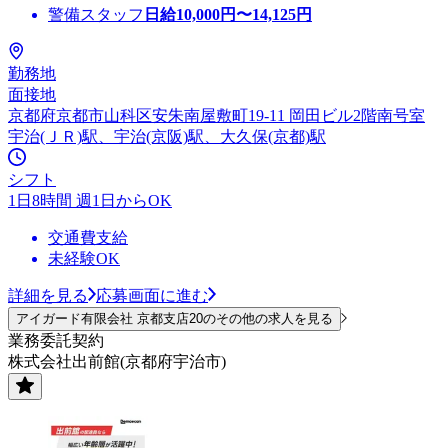
警備スタッフ
日給
10,000
円〜
14,125
円
勤務地
面接地
京都府京都市山科区安朱南屋敷町19-11 岡田ビル2階南号室
宇治(ＪＲ)駅、宇治(京阪)駅、大久保(京都)駅
シフト
1日8時間 週1日からOK
交通費支給
未経験OK
詳細を見る
応募画面に進む
アイガード有限会社 京都支店20のその他の求人を見る
業務委託契約
株式会社出前館(京都府宇治市)