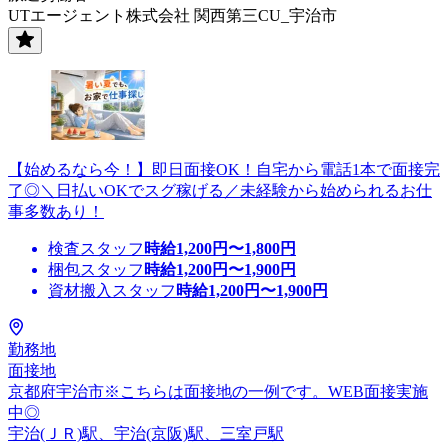
UTエージェント株式会社 関西第三CU_宇治市
【始めるなら今！】即日面接OK！自宅から電話1本で面接完
了◎＼日払いOKでスグ稼げる／未経験から始められるお仕
事多数あり！
検査スタッフ
時給
1,200
円〜
1,800
円
梱包スタッフ
時給
1,200
円〜
1,900
円
資材搬入スタッフ
時給
1,200
円〜
1,900
円
勤務地
面接地
京都府宇治市※こちらは面接地の一例です。WEB面接実施
中◎
宇治(ＪＲ)駅、宇治(京阪)駅、三室戸駅