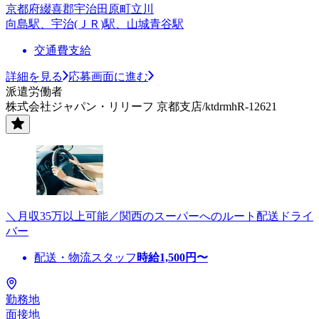
京都府綴喜郡宇治田原町立川
向島駅、宇治(ＪＲ)駅、山城青谷駅
交通費支給
詳細を見る
応募画面に進む
派遣労働者
株式会社ジャパン・リリーフ 京都支店/ktdrmhR-12621
＼月収35万以上可能／関西のスーパーへのルート配送ドライ
バー
配送・物流スタッフ
時給
1,500
円〜
勤務地
面接地