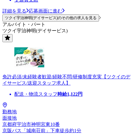
詳細を見る
応募画面に進む
ツクイ宇治神明(デイサービス)のその他の求人を見る
アルバイト・パート
ツクイ宇治神明(デイサービス)
免許必須/未経験者歓迎/経験不問/研修制度充実【ツクイのデ
イサービス/送迎スタッフ求人】
配送・物流スタッフ
時給
1,122
円
勤務地
面接地
京都府宇治市神明宮東10番
京阪バス「城南荘前」下車徒歩約1分