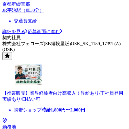
京都府綴喜郡
JR宇治駅（車30分）
交通費支給
詳細を見る
応募画面に進む
契約社員
株式会社フェローズ(SB経験量販)OSK_SK_1189_1739T(A)
(OSK)
【携帯販売】業界経験者向け高収入！昇給あり/正社員登用
実績あり/日払い可
携帯ショップ
時給
1,800
円〜
2,000
円
勤務地