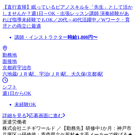
【直行直帰】眠っているピアノスキルを「先生」として活か
しませんか？週1日～OK・出張レッスン講師 演奏経験があ
れば指導未経験でもOK／20代～40代活躍中／Wワーク・育
児との両立に最適
講師・インストラクター
時給
1,800
円〜
勤務地
面接地
京都府宇治市
六地蔵(ＪＲ)駅、宇治(ＪＲ)駅、大久保(京都)駅
シフト
週1日からOK
未経験OK
詳細を見る
応募画面に進む
派遣労働者
株式会社ニチギワールド ／【勤務先】研修中1か月：神戸市
兵庫区⇒研修後：青森県六ケ所村★大手メーカーで稼げる★