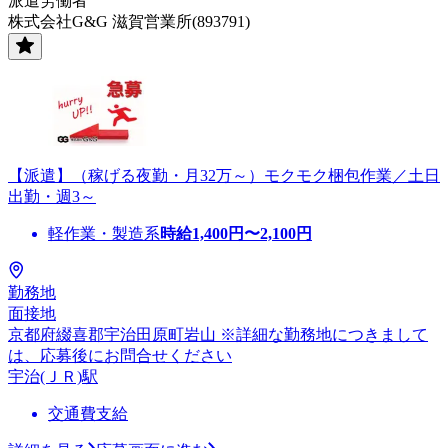
派遣労働者
株式会社G&G 滋賀営業所(893791)
【派遣】（稼げる夜勤・月32万～）モクモク梱包作業／土日
出勤・週3～
軽作業・製造系
時給
1,400
円〜
2,100
円
勤務地
面接地
京都府綴喜郡宇治田原町岩山 ※詳細な勤務地につきまして
は、応募後にお問合せください
宇治(ＪＲ)駅
交通費支給