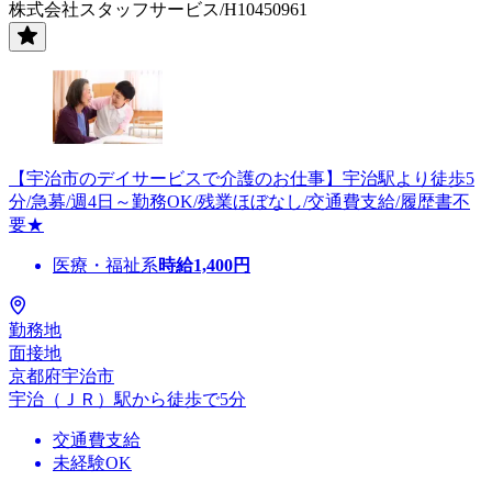
株式会社スタッフサービス/H10450961
【宇治市のデイサービスで介護のお仕事】宇治駅より徒歩5
分/急募/週4日～勤務OK/残業ほぼなし/交通費支給/履歴書不
要★
医療・福祉系
時給
1,400
円
勤務地
面接地
京都府宇治市
宇治（ＪＲ）駅から徒歩で5分
交通費支給
未経験OK