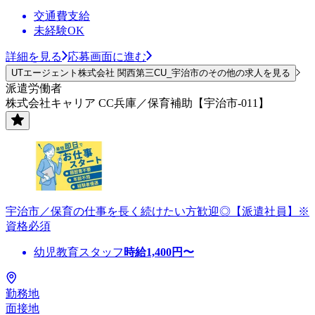
交通費支給
未経験OK
詳細を見る
応募画面に進む
UTエージェント株式会社 関西第三CU_宇治市のその他の求人を見る
派遣労働者
株式会社キャリア CC兵庫／保育補助【宇治市-011】
宇治市／保育の仕事を長く続けたい方歓迎◎【派遣社員】※
資格必須
幼児教育スタッフ
時給
1,400
円〜
勤務地
面接地