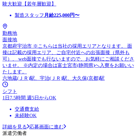
験大歓迎【若年層歓迎】
製造スタッフ
月給
225,000
円〜
勤務地
面接地
京都府宇治市 ※こちらは当社の採用エリアとなります。 面
接は記載の採用エリア、ご自宅付近への出張面接（県外も
可）、 web面接でも行ないますので、お気軽にご相談くださ
いませ。 ※内定の場合は富士宮市(静岡県)へ入寮をお願いい
たします。
六地蔵(ＪＲ)駅、宇治(ＪＲ)駅、大久保(京都)駅
シフト
1日7.5時間 週5日からOK
交通費支給
未経験OK
詳細を見る
応募画面に進む
派遣労働者