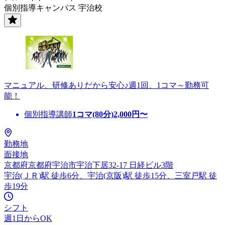
個別指導キャンパス 宇治校
マニュアル、研修ありだから安心♪週1回、1コマ～勤務可
能！
個別指導講師
1コマ(80分)
2,000
円〜
勤務地
面接地
京都府京都府宇治市宇治下居32-17 日経ビル3階
宇治(ＪＲ)駅 徒歩6分、宇治(京阪)駅 徒歩15分、三室戸駅 徒
歩19分
シフト
週1日からOK