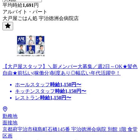
平均時給
1,691
円
アルバイト・パート
大戸屋ごはん処 宇治徳洲会病院店
【大戸屋スタッフ】＼新メンバー大募集／週2日～OK★髪色
自由★前払い(稼働分)制度あり◎幅広い年代活躍中！
ホールスタッフ
時給
1,150
円〜
キッチンスタッフ
時給
1,150
円〜
レストラン
時給
1,150
円〜
勤務地
面接地
京都府宇治市槇島町石橋145番 宇治徳洲会病院 別館 1階 食堂
区画