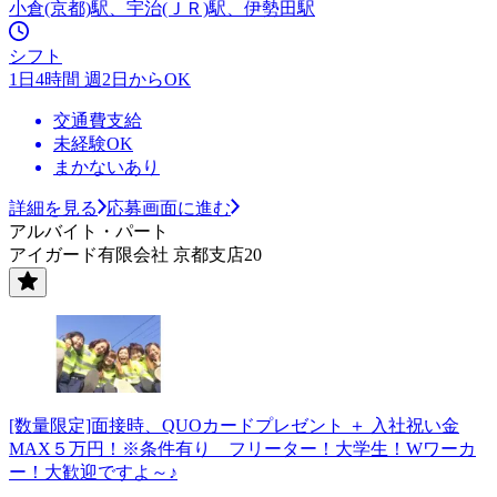
小倉(京都)駅、宇治(ＪＲ)駅、伊勢田駅
シフト
1日4時間 週2日からOK
交通費支給
未経験OK
まかないあり
詳細を見る
応募画面に進む
アルバイト・パート
アイガード有限会社 京都支店20
[数量限定]面接時、QUOカードプレゼント ＋ 入社祝い金
MAX５万円！※条件有り フリーター！大学生！Wワーカ
ー！大歓迎ですよ～♪