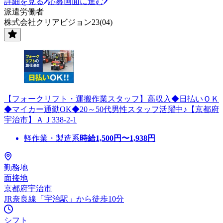
詳細を見る
応募画面に進む
派遣労働者
株式会社クリアビジョン23(04)
【フォークリフト・運搬作業スタッフ】高収入◆日払いＯＫ
◆マイカー通勤OK◆20～50代男性スタッフ活躍中♪【京都府
宇治市】ＡＪ338-2-1
軽作業・製造系
時給
1,500
円〜
1,938
円
勤務地
面接地
京都府宇治市
JR奈良線「宇治駅」から徒歩10分
シフト