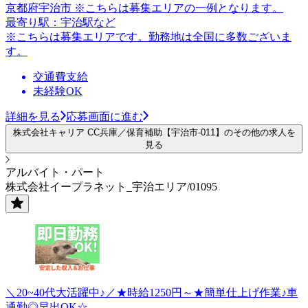
京都府宇治市 ※こちらは募集エリアの一例となります。
最寄り駅：宇治駅など
※こちらは募集エリアです。勤務地は全国に多数ございま
す。
交通費支給
未経験OK
詳細を見る
応募画面に進む
株式会社キャリア CC兵庫／保育補助【宇治市-011】のその他の求人を
見る
アルバイト・パート
株式会社イープラネット_宇治エリア/01095
＼20~40代大活躍中♪／★時給1250円～★簡単仕上げ作業♪車
通勤◎早出OK☆