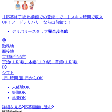
【応募終了後 出前館での登録まで！】スキマ時間で収入
UP！フードデリバリーなら出前館で！
デリバリースタッフ
完全歩合給
勤務地
面接地
京都府宇治市
宇治(ＪＲ)駅、木幡(ＪＲ)駅、黄檗(ＪＲ)駅
シフト
1日1時間 週1日からOK
未経験OK
短期OK
単発OK
詳細を見る
応募画面に進む