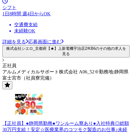
シフト
1日8時間 週4日からOK
交通費支給
未経験OK
詳細を見る
応募画面に進む
株式会社シエロ_京都府【★】上新電機宇治店2/KB6のその他の求人を
見る
正社員
アルムメディカルサポート株式会社 A06_52※勤務地:静岡県
富士宮市（社員寮完備）
【正社員】●静岡県勤務●ワンルーム寮あり●入社特典◎総額
30万円支給！安定☆医療業界のコツモク製造のお仕事♪未経