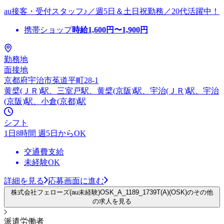
au接客・受付スタッフ♪／週5日＆土日祝勤務／20代活躍中！
携帯ショップ
時給
1,600
円〜
1,900
円
勤務地
面接地
京都府宇治市菟道平町28-1
黄檗(ＪＲ)駅、三室戸駅、黄檗(京阪)駅、宇治(ＪＲ)駅、宇治
(京阪)駅、小倉(京都)駅
シフト
1日8時間 週5日からOK
交通費支給
未経験OK
詳細を見る
応募画面に進む
株式会社フェローズ(au未経験)OSK_A_1189_1739T(A)(OSK)のその他
の求人を見る
派遣労働者