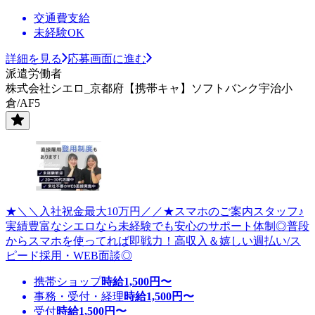
交通費支給
未経験OK
詳細を見る
応募画面に進む
派遣労働者
株式会社シエロ_京都府【携帯キャ】ソフトバンク宇治小
倉/AF5
★＼＼入社祝金最大10万円／／★スマホのご案内スタッフ♪
実績豊富なシエロなら未経験でも安心のサポート体制◎普段
からスマホを使ってれば即戦力！高収入＆嬉しい週払い/ス
ピード採用・WEB面談◎
携帯ショップ
時給
1,500
円〜
事務・受付・経理
時給
1,500
円〜
受付
時給
1,500
円〜