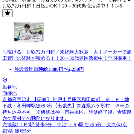
月収72万円超！日払いOK！20～30代男性活躍中！！145
＼稼げる！月収72万円超／未経験大歓迎！大手メーカーで施
工管理の経験が積める！！20～30代男性活躍中！全国採用！
施設管理員
時給
1,800
円〜
2,250
円
勤務地
面接地
京都府宇治市 【研修】 神戸市兵庫区和田崎町 ※ＪＲ・地
下鉄：和田岬駅徒歩3分【出張先】青森県六ケ所村 ※車の
持ち込み不可 ※研修は神戸市兵庫区、研修終了後、青森県
六ケ所村での勤務になります。
六地蔵(ＪＲ)駅 徒歩5分、宇治(ＪＲ)駅 徒歩5分、大久保(京
都)駅 徒歩5分