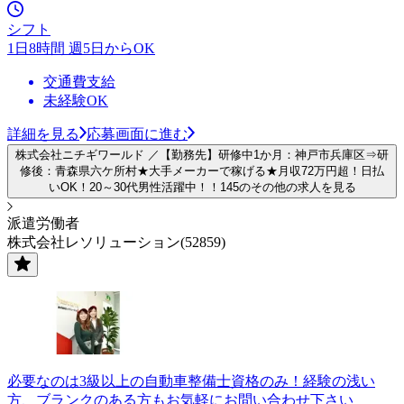
シフト
1日8時間 週5日からOK
交通費支給
未経験OK
詳細を見る
応募画面に進む
株式会社ニチギワールド ／【勤務先】研修中1か月：神戸市兵庫区⇒研
修後：青森県六ケ所村★大手メーカーで稼げる★月収72万円超！日払
いOK！20～30代男性活躍中！！145のその他の求人を見る
派遣労働者
株式会社レソリューション(52859)
必要なのは3級以上の自動車整備士資格のみ！経験の浅い
方、ブランクのある方もお気軽にお問い合わせ下さい