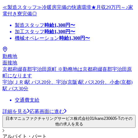
≪製造スタッフ≫冷暖房完備の快適環境★月収29万円～♪家
電付き寮完備◎
製造スタッフ
時給
1,300
円〜
加工スタッフ
時給
1,300
円〜
機械オペレーション
時給
1,300
円〜
勤務地
面接地
京都府綴喜郡宇治田原町 ※勤務地は京都府綴喜郡宇治田原
町になります
宇治(ＪＲ)駅 バス20分、宇治(京阪)駅 バス20分、小倉(京都)
駅 バス30分
交通費支給
詳細を見る
応募画面に進む
日本マニュファクチャリングサービス株式会社01/kans230605-Tのその
他の求人を見る
アルバイト・パート