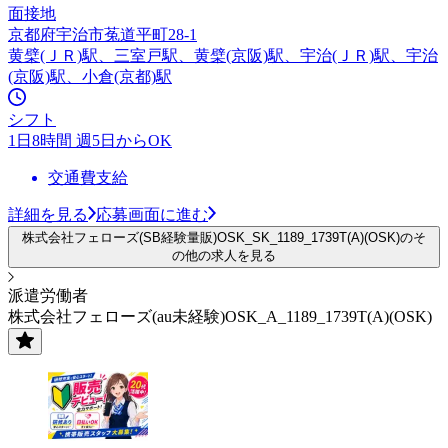
面接地
京都府宇治市菟道平町28-1
黄檗(ＪＲ)駅、三室戸駅、黄檗(京阪)駅、宇治(ＪＲ)駅、宇治
(京阪)駅、小倉(京都)駅
シフト
1日8時間 週5日からOK
交通費支給
詳細を見る
応募画面に進む
株式会社フェローズ(SB経験量販)OSK_SK_1189_1739T(A)(OSK)のそ
の他の求人を見る
派遣労働者
株式会社フェローズ(au未経験)OSK_A_1189_1739T(A)(OSK)