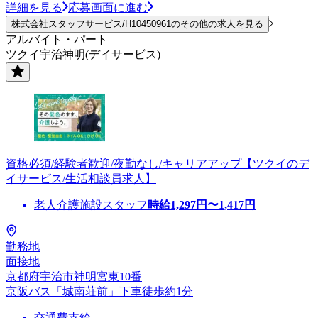
詳細を見る
応募画面に進む
株式会社スタッフサービス/H10450961のその他の求人を見る
アルバイト・パート
ツクイ宇治神明(デイサービス)
資格必須/経験者歓迎/夜勤なし/キャリアアップ【ツクイのデ
イサービス/生活相談員求人】
老人介護施設スタッフ
時給
1,297
円〜
1,417
円
勤務地
面接地
京都府宇治市神明宮東10番
京阪バス「城南荘前」下車徒歩約1分
交通費支給