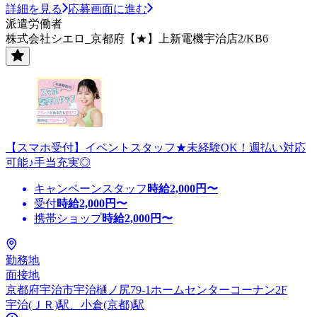
詳細を見る
応募画面に進む
派遣労働者
株式会社シエロ_京都府【★】上新電機宇治店2/KB6
【スマホ受付】イベントスタッフ★未経験OK！週払い対応
可能♪手当充実◎
キャンペーンスタッフ
時給
2,000
円〜
受付
時給
2,000
円〜
携帯ショップ
時給
2,000
円〜
勤務地
面接地
京都府宇治市宇治樋ノ尻79-1ホームセンターコーナン2F
宇治(ＪＲ)駅、小倉(京都)駅