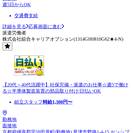
週5日からOK
交通費支給
詳細を見る
応募画面に進む
派遣労働者
株式会社綜合キャリアオプション(1314GH0810G62★4-N)
【20代～40代活躍中】社保完備・派遣のお仕事☆週5で働け
る☆半導体製造装置の部品取り付け/日払いOK
組立スタッフ
時給
1,300
円〜
勤務地
面接地
京都府綴喜郡宇治田原町(勤務地) 草津市野路1-4-15 センシブ