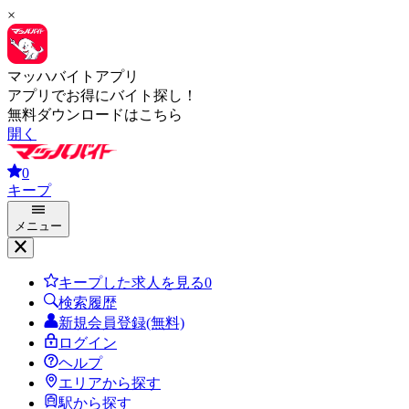
×
マッハバイトアプリ
アプリでお得にバイト探し！
無料ダウンロードはこちら
開く
0
キープ
メニュー
キープした求人を見る
0
検索履歴
新規会員登録(無料)
ログイン
ヘルプ
エリアから探す
駅から探す