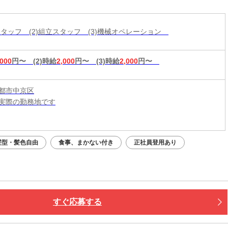
ください！即入寮OK×食事サポートあり★家具家
付き個室寮でカバンひとつでも新生活スタート可
造スタッフ (2)組立スタッフ (3)機械オペレーション
◎働く場所も
,000
円〜
(2)時給
2,000
円〜
(3)時給
2,000
円〜
都市中京区
実際の勤務地です
：平日・土日祝OK（9:00～20:00）
応募：24時間いつでもOK
髪型・髪色自由
食事、まかない付き
正社員登用あり
なたの予定に合わせて調整します！
接・電話面接・対面面接から、ご希望の方法を選べます◎
すぐ応募する