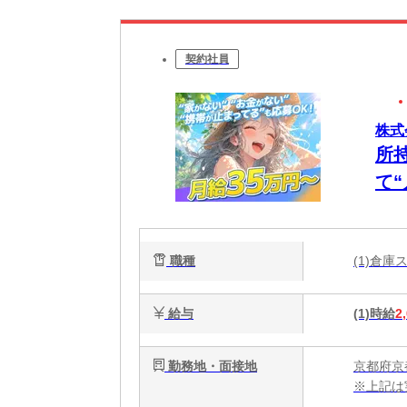
契約社員
株式
所
て
日
ー
職種
(1)倉
給与
(1)時給
2
勤務地・面接地
京都府京
※上記は