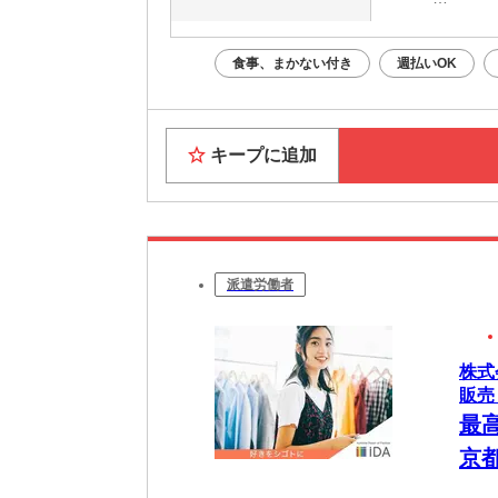
・電話応募
・WEB
食事、まかない付き
週払いOK
面接はあ
Web面
キープに追加
派遣労働者
株式
販売
最
京