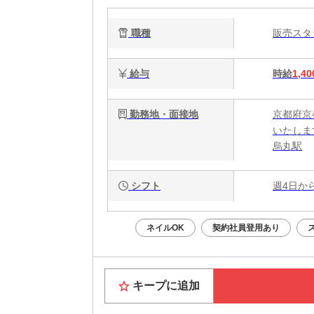
職種
販売ス
給与
時給
1,40
勤務地・面接地
京都府京
いたしま
烏丸駅
シフト
週4日か
ネイルOK
契約社員登用あり
キープに追加