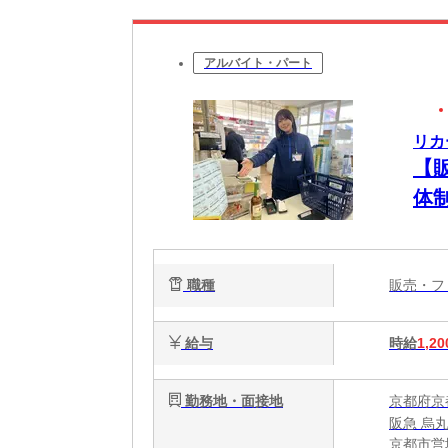
アルバイト・パート
リカ
【
体
職種
販売・
給与
時給
1,20
勤務地・面接地
京都府京
阪急 烏
京都市営