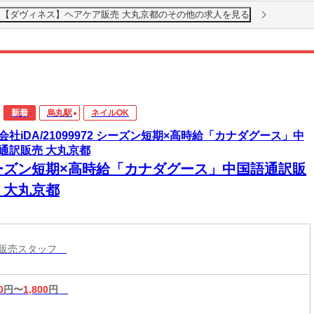
1600円【ダヴィネス】ヘアケア販売 大丸京都のその他の求人を見る
新着
烏丸駅
ネイルOK
会社iDA/21099972 シーズン短期×高時給「カナダグース」中
通訳販売 大丸京都
ーズン短期×高時給「カナダグース」中国語通訳販
 大丸京都
ル販売スタッフ
0
円〜
1,800
円