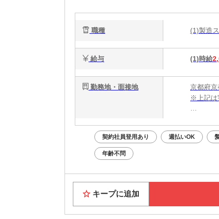
談
電
職種
(1)製
能
給与
(1)時給
2
勤務地・面接地
京都府京
※上記は
・電話応募
・WEB
契約社員登用あり
週払いOK
面接はあ
年齢不問
Web面
キープに追加