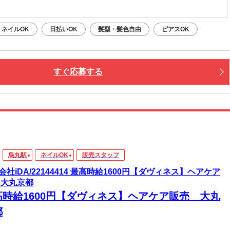
：平日・土日祝OK（9:00～20:00）
応募：24時間いつでもOK
ネイルOK
日払いOK
髪型・髪色自由
ピアスOK
なたの予定に合わせて調整します！
接・電話面接・対面面接から、ご希望の方法を選べます◎
すぐ応募する
烏丸駅
ネイルOK
販売スタッフ
会社iDA/22144414 最高時給1600円【ダヴィネス】ヘアケア
 大丸京都
高時給1600円【ダヴィネス】ヘアケア販売 大丸
都