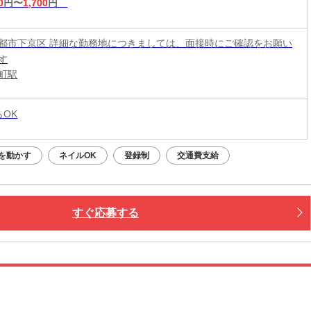
0
円〜
1,700
円
都市下京区 詳細な勤務地につきましては、面接時にご確認をお願い
す
町駅
らOK
を動かす
ネイルOK
登録制
交通費支給
すぐ応募する