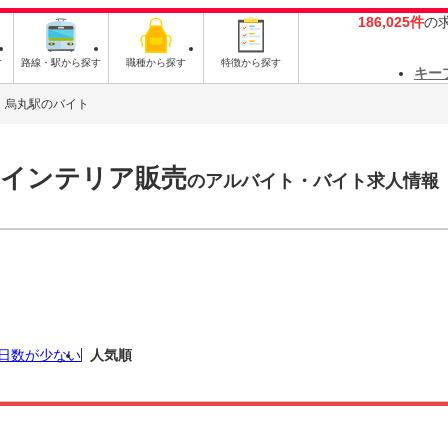
186,025件
の
す
路線・駅から探す
職種から探す
特徴から探す
キー
烏丸駅のバイト
・インテリア販売
のアルバイト・バイト求人情報
日数が少ない
人気順