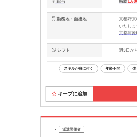
給与
時給
1,60
勤務地・面接地
京都府京
いたしま
京都河原
シフト
週3日か
スキルが身に付く
年齢不問
体
キープに追加
派遣労働者