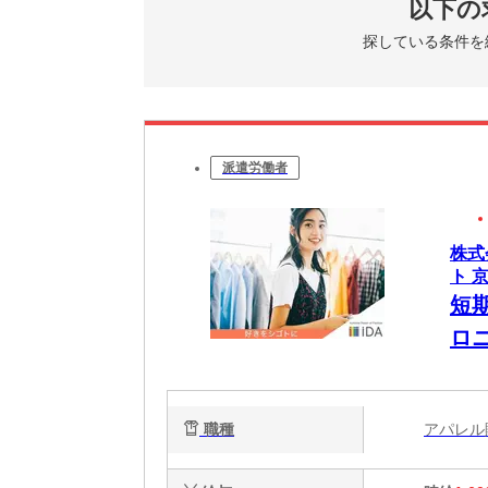
以下の
探している条件を
派遣労働者
株式
ト 
短
ロ
職種
アパレ