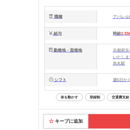
職種
アパレ
給与
時給
1,55
勤務地・面接地
京都府京
いたしま
烏丸駅
シフト
週5日か
体を動かす
登録制
交通費支給
キープに追加