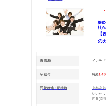
株式
社)/s
【
の
職種
インテ
給与
時給
1,45
勤務地・面接地
京都府京
いいたし
四条(京