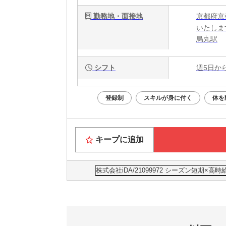
勤務地・面接地
京都府京
いたしま
烏丸駅
シフト
週5日か
登録制
スキルが身に付く
体を
キープに追加
株式会社iDA/21099972 シーズン短