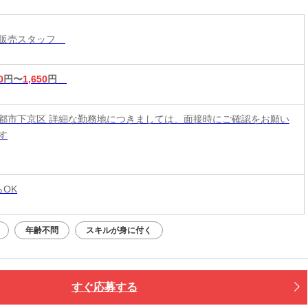
ル販売スタッフ
0
円〜
1,650
円
都市下京区 詳細な勤務地につきましては、面接時にご確認をお願い
す
らOK
年齢不問
スキルが身に付く
すぐ応募する