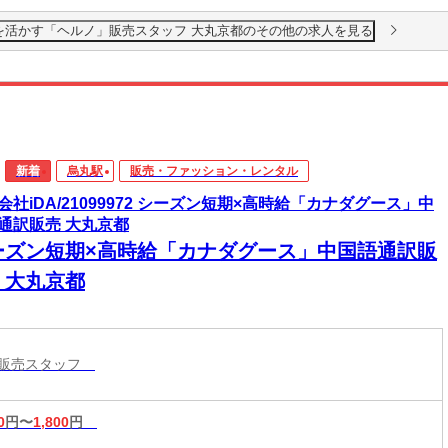
0円×経験を活かす「ヘルノ」販売スタッフ 大丸京都のその他の求人を見る
新着
烏丸駅
販売・ファッション・レンタル
会社iDA/21099972 シーズン短期×高時給「カナダグース」中
通訳販売 大丸京都
ーズン短期×高時給「カナダグース」中国語通訳販
 大丸京都
ル販売スタッフ
0
円〜
1,800
円