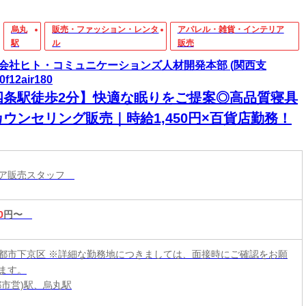
烏丸
販売・ファッション・レンタ
アパレル・雑貨・インテリア
駅
ル
販売
会社ヒト・コミュニケーションズ人材開発本部 (関西支
0f12air180
四条駅徒歩2分】快適な眠りをご提案◎高品質寝具
カウンセリング販売｜時給1,450円×百貨店勤務！
リア販売スタッフ
0
円〜
都市下京区 ※詳細な勤務地につきましては、面接時にご確認をお願
ます。
都市営)駅、烏丸駅