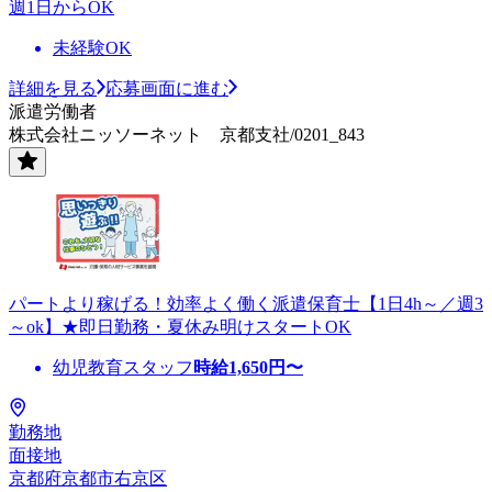
週1日からOK
未経験OK
詳細を見る
応募画面に進む
派遣労働者
株式会社ニッソーネット 京都支社/0201_843
パートより稼げる！効率よく働く派遣保育士【1日4h～／週3
～ok】★即日勤務・夏休み明けスタートOK
幼児教育スタッフ
時給
1,650
円〜
勤務地
面接地
京都府京都市右京区