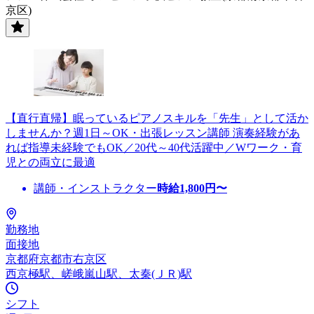
京区)
【直行直帰】眠っているピアノスキルを「先生」として活か
しませんか？週1日～OK・出張レッスン講師 演奏経験があ
れば指導未経験でもOK／20代～40代活躍中／Wワーク・育
児との両立に最適
講師・インストラクター
時給
1,800
円〜
勤務地
面接地
京都府京都市右京区
西京極駅、嵯峨嵐山駅、太秦(ＪＲ)駅
シフト