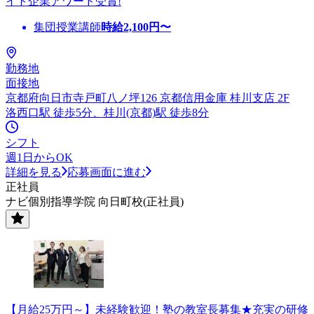
イト企業アワード受賞!
集団授業講師
時給
2,100
円〜
勤務地
面接地
京都府向日市寺戸町八ノ坪126 京都信用金庫 桂川支店 2F
洛西口駅 徒歩5分、桂川(京都)駅 徒歩8分
シフト
週1日からOK
詳細を見る
応募画面に進む
正社員
ナビ個別指導学院 向日町校(正社員)
【月給25万円～】未経験歓迎！塾の教室長募集★充実の研修