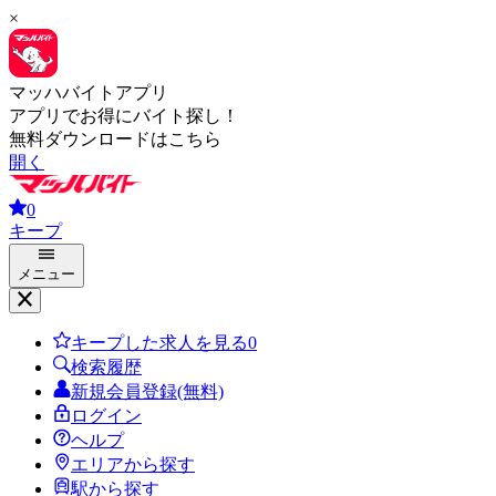
×
マッハバイトアプリ
アプリでお得にバイト探し！
無料ダウンロードはこちら
開く
0
キープ
メニュー
キープした求人を見る
0
検索履歴
新規会員登録(無料)
ログイン
ヘルプ
エリアから探す
駅から探す