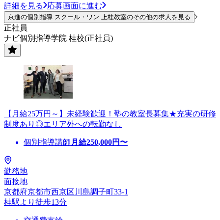
詳細を見る
応募画面に進む
京進の個別指導 スクール・ワン 上桂教室のその他の求人を見る
正社員
ナビ個別指導学院 桂校(正社員)
【月給25万円～】未経験歓迎！塾の教室長募集★充実の研修
制度あり◎エリア外への転勤なし
個別指導講師
月給
250,000
円〜
勤務地
面接地
京都府京都市西京区川島調子町33-1
桂駅より徒歩13分