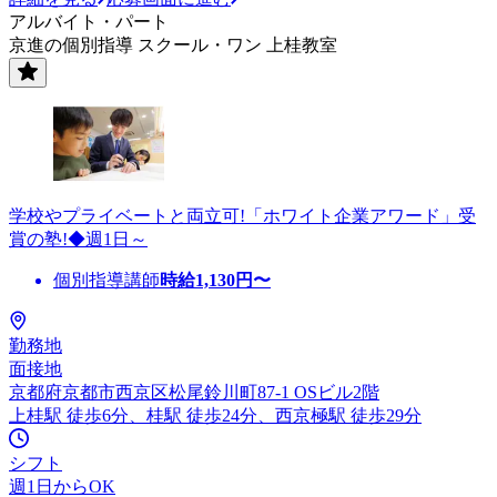
アルバイト・パート
京進の個別指導 スクール・ワン 上桂教室
学校やプライベートと両立可!「ホワイト企業アワード」受
賞の塾!◆週1日～
個別指導講師
時給
1,130
円〜
勤務地
面接地
京都府京都市西京区松尾鈴川町87-1 OSビル2階
上桂駅 徒歩6分、桂駅 徒歩24分、西京極駅 徒歩29分
シフト
週1日からOK