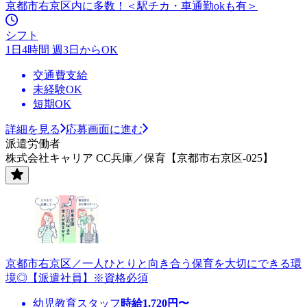
京都市右京区内に多数！＜駅チカ・車通勤okも有＞
シフト
1日4時間 週3日からOK
交通費支給
未経験OK
短期OK
詳細を見る
応募画面に進む
派遣労働者
株式会社キャリア CC兵庫／保育【京都市右京区-025】
京都市右京区／一人ひとりと向き合う保育を大切にできる環
境◎【派遣社員】※資格必須
幼児教育スタッフ
時給
1,720
円〜