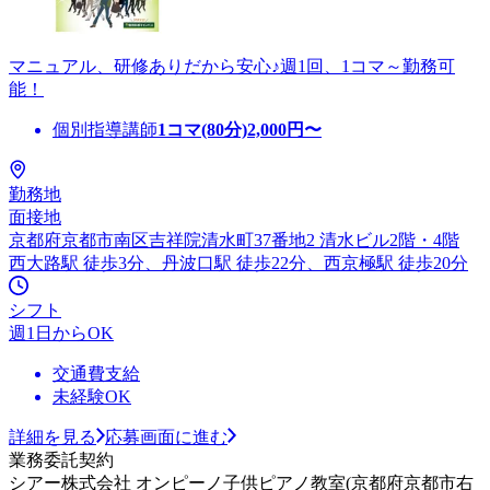
マニュアル、研修ありだから安心♪週1回、1コマ～勤務可
能！
個別指導講師
1コマ(80分)
2,000
円〜
勤務地
面接地
京都府京都市南区吉祥院清水町37番地2 清水ビル2階・4階
西大路駅 徒歩3分、丹波口駅 徒歩22分、西京極駅 徒歩20分
シフト
週1日からOK
交通費支給
未経験OK
詳細を見る
応募画面に進む
業務委託契約
シアー株式会社 オンピーノ子供ピアノ教室(京都府京都市右