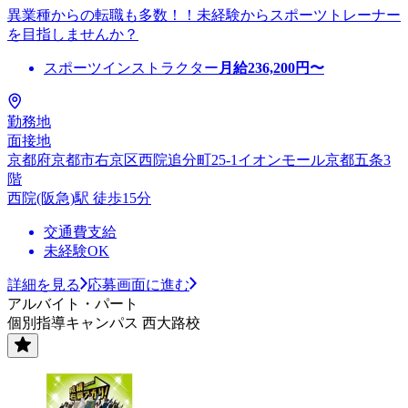
異業種からの転職も多数！！未経験からスポーツトレーナー
を目指しませんか？
スポーツインストラクター
月給
236,200
円〜
勤務地
面接地
京都府京都市右京区西院追分町25-1イオンモール京都五条3
階
西院(阪急)駅 徒歩15分
交通費支給
未経験OK
詳細を見る
応募画面に進む
アルバイト・パート
個別指導キャンパス 西大路校