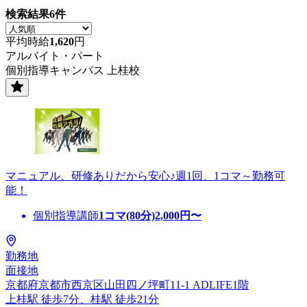
検索結果
6
件
平均時給
1,620
円
アルバイト・パート
個別指導キャンパス 上桂校
マニュアル、研修ありだから安心♪週1回、1コマ～勤務可
能！
個別指導講師
1コマ(80分)
2,000
円〜
勤務地
面接地
京都府京都市西京区山田四ノ坪町11-1 ADLIFE1階
上桂駅 徒歩7分、桂駅 徒歩21分