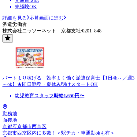
交通費支給
未経験OK
詳細を見る
応募画面に進む
派遣労働者
株式会社ニッソーネット 京都支社/0201_848
パートより稼げる！効率よく働く派遣保育士【1日4h～／週3
～ok】★即日勤務・夏休み明けスタートOK
幼児教育スタッフ
時給
1,650
円〜
勤務地
面接地
京都府京都市西京区
京都市西京区内に多数！＜駅チカ・車通勤okも有＞