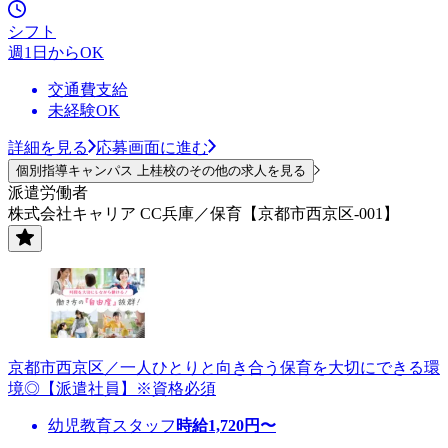
シフト
週1日からOK
交通費支給
未経験OK
詳細を見る
応募画面に進む
個別指導キャンパス 上桂校のその他の求人を見る
派遣労働者
株式会社キャリア CC兵庫／保育【京都市西京区-001】
京都市西京区／一人ひとりと向き合う保育を大切にできる環
境◎【派遣社員】※資格必須
幼児教育スタッフ
時給
1,720
円〜