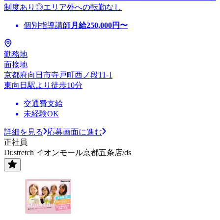
制度あり◎エリア外への転勤なし
個別指導講師
月給
250,000
円〜
勤務地
面接地
京都府向日市寺戸町西ノ段11-1
東向日駅より徒歩10分
交通費支給
未経験OK
詳細を見る
応募画面に進む
正社員
Dr.stretch イオンモール京都五条店/ds