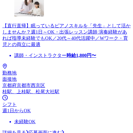
【直行直帰】眠っているピアノスキルを「先生」として活か
しませんか？週1日～OK・出張レッスン講師 演奏経験があ
れば指導未経験でもOK／20代～40代活躍中／Wワーク・育
児との両立に最適
講師・インストラクター
時給
1,800
円〜
勤務地
面接地
京都府京都市西京区
桂駅、上桂駅、松尾大社駅
シフト
週1日からOK
未経験OK
詳細を見る
応募画面に進む