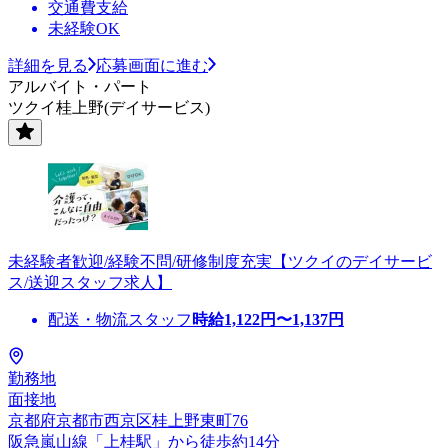
交通費支給
未経験OK
詳細を見る
応募画面に進む
アルバイト・パート
ツクイ桂上野(デイサービス)
未経験者歓迎/経験不問/研修制度充実【ツクイのデイサービ
ス/送迎スタッフ求人】
配送・物流スタッフ
時給
1,122
円〜
1,137
円
勤務地
面接地
京都府京都市西京区桂上野東町76
阪急嵐山線「上桂駅」から徒歩約14分