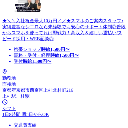
★＼＼入社祝金最大10万円／／★スマホのご案内スタッフ♪
実績豊富なシエロなら未経験でも安心のサポート体制◎普段
からスマホを使ってれば即戦力！高収入＆嬉しい週払い/ス
ピード採用・WEB面談◎
携帯ショップ
時給
1,500
円〜
事務・受付・経理
時給
1,500
円〜
受付
時給
1,500
円〜
勤務地
面接地
京都府京都市西京区上桂北村町216
上桂駅、桂駅
シフト
1日8時間 週5日からOK
交通費支給