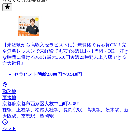
【未経験から高収入セラピストに】無資格でも応募OK！完
全無料レッスンで未経験でも安心♪週1日～1時間～OK！好き
な時間に働ける♪60分最大3510円★週20時間以上入店できる
方大歓迎♪
セラピスト
時給
2,088
円〜
3,510
円
勤務地
面接地
京都府京都市西京区大枝中山町2-387
桂駅、上桂駅、松尾大社駅、長岡京駅、高槻駅、茨木駅、新
大阪駅、京都駅、亀岡駅
シフト