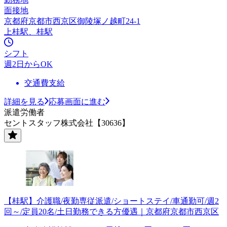
面接地
京都府京都市西京区御陵塚ノ越町24-1
上桂駅、桂駅
シフト
週2日からOK
交通費支給
詳細を見る
応募画面に進む
派遣労働者
セントスタッフ株式会社【30636】
【桂駅】介護職/夜勤専従派遣/ショートステイ/車通勤可/週2
回～/定員20名/土日勤務できる方優遇｜京都府京都市西京区