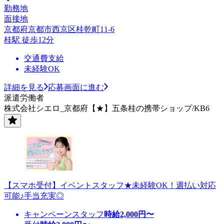
勤務地
面接地
京都府京都市西京区桂乾町11-6
桂駅 徒歩12分
交通費支給
未経験OK
詳細を見る
応募画面に進む
派遣労働者
株式会社シエロ_京都府【★】五条桂の携帯ショップ/KB6
【スマホ受付】イベントスタッフ★未経験OK！週払い対応
可能♪手当充実◎
キャンペーンスタッフ
時給
2,000
円〜