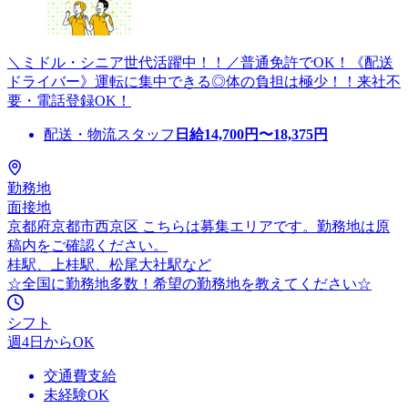
＼ミドル・シニア世代活躍中！！／普通免許でOK！《配送
ドライバー》運転に集中できる◎体の負担は極少！！来社不
要・電話登録OK！
配送・物流スタッフ
日給
14,700
円〜
18,375
円
勤務地
面接地
京都府京都市西京区 こちらは募集エリアです。勤務地は原
稿内をご確認ください。
桂駅、上桂駅、松尾大社駅など
☆全国に勤務地多数！希望の勤務地を教えてください☆
シフト
週4日からOK
交通費支給
未経験OK