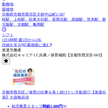
勤務地
面接地
京都府京都市西京区大枝中山町2-387
桂駅、上桂駅、松尾大社駅、長岡京駅、高槻駅、茨木駅、新
大阪駅、京都駅、亀岡駅
シフト
1日1時間 週1日からOK
詳細を見る
応募画面に進む
派遣労働者
株式会社キャリア CC兵庫／保育補助【京都市西京区-003】
京都市西京区／保育の仕事を長く続けたい方歓迎◎【派遣社
員】※資格必須
幼児教育スタッフ
時給
1,400
円〜