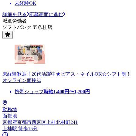
未経験OK
詳細を見る
応募画面に進む
派遣労働者
ソフトバンク 五条桂店
未経験歓迎！20代活躍中★ピアス・ネイルOK☆シフト制！
オンライン面接◎
携帯ショップ
時給
1,400
円〜
1,700
円
勤務地
面接地
京都府京都市西京区上桂北村町241
上桂駅 徒歩15分