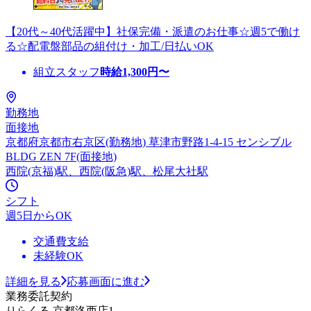
【20代～40代活躍中】社保完備・派遣のお仕事☆週5で働け
る☆配電盤部品の組付け・加工/日払いOK
組立スタッフ
時給
1,300
円〜
勤務地
面接地
京都府京都市右京区(勤務地) 草津市野路1-4-15 センシブル
BLDG ZEN 7F(面接地)
西院(京福)駅、西院(阪急)駅、松尾大社駅
シフト
週5日からOK
交通費支給
未経験OK
詳細を見る
応募画面に進む
業務委託契約
りらくる 京都洛西店1