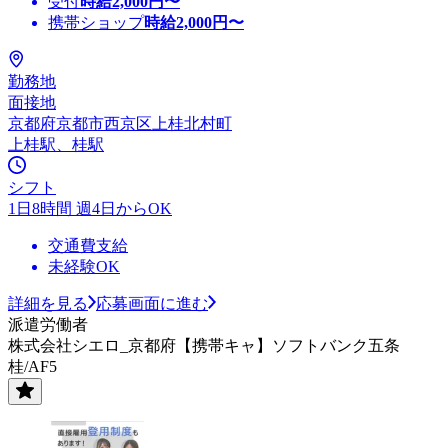
受付
時給
2,000
円〜
携帯ショップ
時給
2,000
円〜
勤務地
面接地
京都府京都市西京区上桂北村町
上桂駅、桂駅
シフト
1日8時間 週4日からOK
交通費支給
未経験OK
詳細を見る
応募画面に進む
派遣労働者
株式会社シエロ_京都府【携帯キャ】ソフトバンク五条
桂/AF5