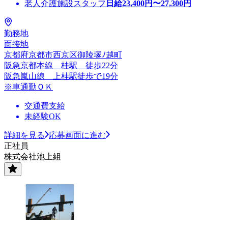
老人介護施設スタッフ
日給
23,400
円〜
27,300
円
勤務地
面接地
京都府京都市西京区御陵塚ﾉ越町
阪急京都本線 桂駅 徒歩22分
阪急嵐山線 上桂駅徒歩で19分
※車通勤ＯＫ
交通費支給
未経験OK
詳細を見る
応募画面に進む
正社員
株式会社池上組