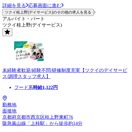
詳細を見る
応募画面に進む
ツクイ桂上野(デイサービス)のその他の求人を見る
アルバイト・パート
ツクイ桂上野(デイサービス)
未経験者歓迎/経験不問/研修制度充実【ツクイのデイサービ
ス/調理スタッフ求人】
フード系
時給
1,122
円
勤務地
面接地
京都府京都市西京区桂上野東町76
阪急嵐山線「上桂駅」から徒歩約14分