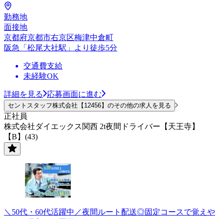
勤務地
面接地
京都府京都市右京区梅津中倉町
阪急「松尾大社駅」より徒歩5分
交通費支給
未経験OK
詳細を見る
応募画面に進む
セントスタッフ株式会社【12456】のその他の求人を見る
正社員
株式会社ダイエックス関西 2t夜間ドライバー【天王寺】
【B】(43)
＼50代・60代活躍中／夜間ルート配送◎固定コースで覚えや