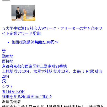
☆大学生歓迎!☆社会人Wワーク・フリーターの方も◎ホワ
イト企業アワード受賞!
集団授業講師
時給
2,100
円〜
勤務地
面接地
京都府京都市西京区桂上野南町91番地
上桂駅 徒歩10分、松尾大社駅 徒歩13分、太秦(ＪＲ)駅 徒歩
28分
シフト
週1日からOK
詳細を見る
応募画面に進む
派遣労働者
株式会社ニチギワールド 【勤務先】研修中1か月：神戸市兵