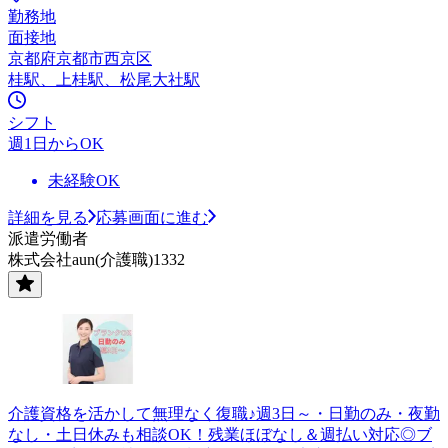
勤務地
面接地
京都府京都市西京区
桂駅、上桂駅、松尾大社駅
シフト
週1日からOK
未経験OK
詳細を見る
応募画面に進む
派遣労働者
株式会社aun(介護職)1332
介護資格を活かして無理なく復職♪週3日～・日勤のみ・夜勤
なし・土日休みも相談OK！残業ほぼなし＆週払い対応◎ブ