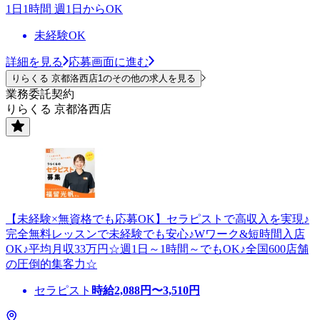
1日1時間 週1日からOK
未経験OK
詳細を見る
応募画面に進む
りらくる 京都洛西店1のその他の求人を見る
業務委託契約
りらくる 京都洛西店
【未経験×無資格でも応募OK】セラピストで高収入を実現♪
完全無料レッスンで未経験でも安心♪Wワーク&短時間入店
OK♪平均月収33万円☆週1日～1時間～でもOK♪全国600店舗
の圧倒的集客力☆
セラピスト
時給
2,088
円〜
3,510
円