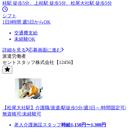
桂駅 徒歩5分、上桂駅 徒歩5分、松尾大社駅 徒歩5分
シフト
1日8時間 週5日からOK
交通費支給
未経験OK
詳細を見る
応募画面に進む
派遣労働者
セントスタッフ株式会社【12456】
【松尾大社駅】介護職/派遣/駅徒歩5分/週3日～/時間固定可/
無資格可/未経験可
老人介護施設スタッフ
時給
1,150
円〜
1,300
円