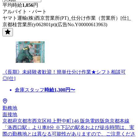
平均時給
1,856
円
アルバイト・パート
ヤマト運輸(株)西京営業所(PT)_仕分け作業（営業所）[仕]_
京都桂営業所(y062801pt)(広告No.Y00000613963)
《長期》未経験者歓迎！簡単仕分け作業★シフト相談可
◎[仕]
倉庫スタッフ
時給
1,300
円〜
勤務地
面接地
京都府京都市西京区桂上野中町146 阪急電鉄阪急京都本線
「洛西口駅」より車8分 ※下記の駅名および徒歩時間は、実
際の勤務地とは異なる可能性がありますので、ご注意くださ