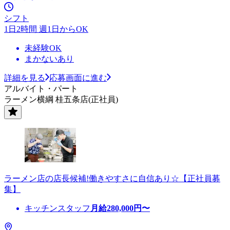
シフト
1日2時間 週1日からOK
未経験OK
まかないあり
詳細を見る
応募画面に進む
アルバイト・パート
ラーメン横綱 桂五条店(正社員)
ラーメン店の店長候補!働きやすさに自信あり☆【正社員募
集】
キッチンスタッフ
月給
280,000
円〜