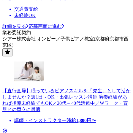
交通費支給
未経験OK
詳細を見る
応募画面に進む
業務委託契約
シアー株式会社 オンピーノ子供ピアノ教室(京都府京都市西
京区)
【直行直帰】眠っているピアノスキルを「先生」として活か
しませんか？週1日～OK・出張レッスン講師 演奏経験があ
れば指導未経験でもOK／20代～40代活躍中／Wワーク・育
児との両立に最適
講師・インストラクター
時給
1,800
円〜