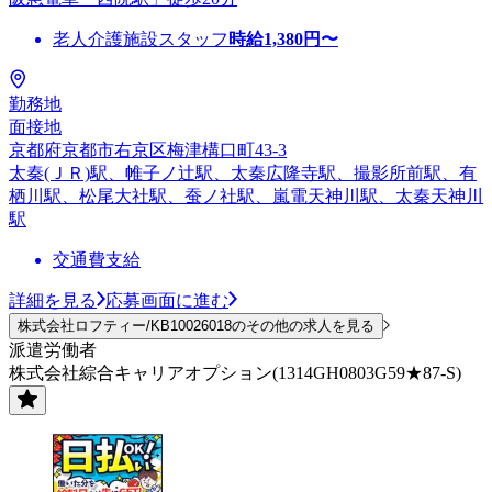
老人介護施設スタッフ
時給
1,380
円〜
勤務地
面接地
京都府京都市右京区梅津構口町43-3
太秦(ＪＲ)駅、帷子ノ辻駅、太秦広隆寺駅、撮影所前駅、有
栖川駅、松尾大社駅、蚕ノ社駅、嵐電天神川駅、太秦天神川
駅
交通費支給
詳細を見る
応募画面に進む
株式会社ロフティー/KB10026018のその他の求人を見る
派遣労働者
株式会社綜合キャリアオプション(1314GH0803G59★87-S)