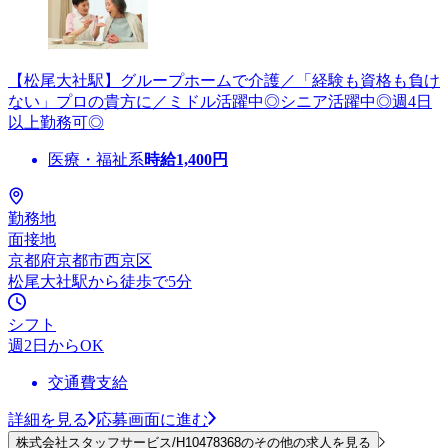
【松尾大社駅】グループホームで介護／「経験も資格も負け
ない」プロの貴方に／ミドル活躍中◎シニア活躍中◎週4日
以上勤務可◎
医療・福祉系
時給
1,400
円
勤務地
面接地
京都府京都市西京区
松尾大社駅から徒歩で5分
シフト
週2日からOK
交通費支給
詳細を見る
応募画面に進む
株式会社スタッフサービス/H10478368のその他の求人を見る