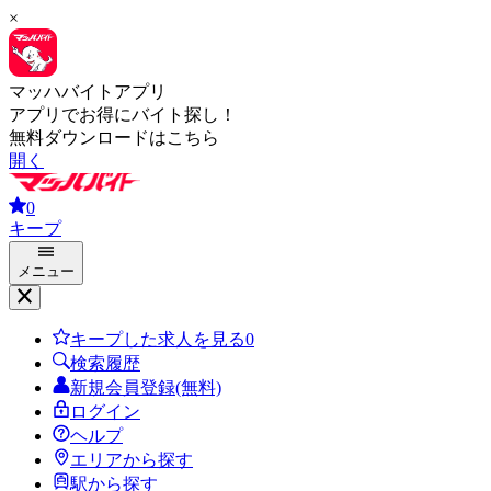
×
マッハバイトアプリ
アプリでお得にバイト探し！
無料ダウンロードはこちら
開く
0
キープ
メニュー
キープした求人を見る
0
検索履歴
新規会員登録(無料)
ログイン
ヘルプ
エリアから探す
駅から探す