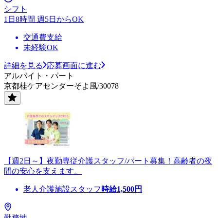
シフト
1日8時間 週5日からOK
交通費支給
未経験OK
詳細を見る
応募画面に進む
アルバイト・パート
京都桂ケアセンターそよ風/30078
【週2日～】夜勤専従介護スタッフ/パート募集！高齢者の夜
間の安心を支えます。
老人介護施設スタッフ
時給
1,500
円
勤務地