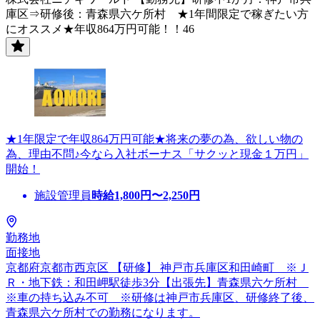
庫区⇒研修後：青森県六ケ所村 ★1年間限定で稼ぎたい方
にオススメ★年収864万円可能！！46
★1年限定で年収864万円可能★将来の夢の為、欲しい物の
為、理由不問♪今なら入社ボーナス「サクッと現金１万円」
開始！
施設管理員
時給
1,800
円〜
2,250
円
勤務地
面接地
京都府京都市西京区 【研修】 神戸市兵庫区和田崎町 ※Ｊ
Ｒ・地下鉄：和田岬駅徒歩3分【出張先】青森県六ケ所村
※車の持ち込み不可 ※研修は神戸市兵庫区、研修終了後、
青森県六ケ所村での勤務になります。