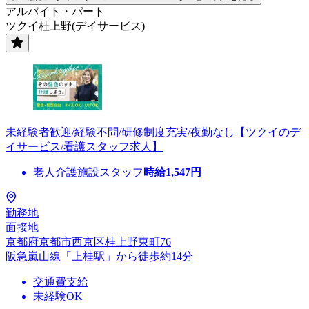
アルバイト・パート
ツクイ桂上野(デイサービス)
未経験者歓迎/経験不問/研修制度充実/夜勤なし【ツクイのデ
イサービス/看護スタッフ求人】
老人介護施設スタッフ
時給
1,547
円
勤務地
面接地
京都府京都市西京区桂上野東町76
阪急嵐山線「上桂駅」から徒歩約14分
交通費支給
未経験OK