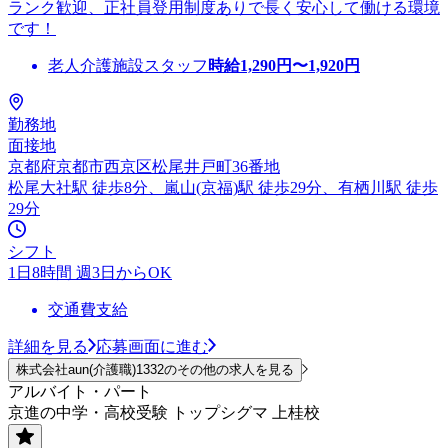
ランク歓迎、正社員登用制度ありで長く安心して働ける環境
です！
老人介護施設スタッフ
時給
1,290
円〜
1,920
円
勤務地
面接地
京都府京都市西京区松尾井戸町36番地
松尾大社駅 徒歩8分、嵐山(京福)駅 徒歩29分、有栖川駅 徒歩
29分
シフト
1日8時間 週3日からOK
交通費支給
詳細を見る
応募画面に進む
株式会社aun(介護職)1332のその他の求人を見る
アルバイト・パート
京進の中学・高校受験 トップシグマ 上桂校