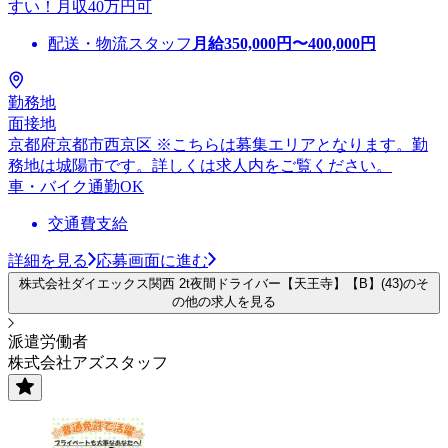
すい！月収40万円可
配送・物流スタッフ
月給
350,000
円〜
400,000
円
勤務地
面接地
京都府京都市西京区 ※こちらは募集エリアとなります。勤
務地は城陽市です。詳しくは求人内をご覧ください。
車・バイク通勤OK
交通費支給
詳細を見る
応募画面に進む
株式会社ダイエックス関西 2t夜間ドライバー【天王寺】【B】(43)のそ
の他の求人を見る
派遣労働者
株式会社アズスタッフ