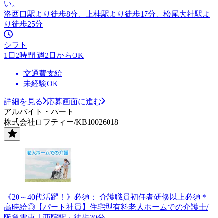
い。
洛西口駅より徒歩8分、上桂駅より徒歩17分、松尾大社駅よ
り徒歩25分
シフト
1日2時間 週2日からOK
交通費支給
未経験OK
詳細を見る
応募画面に進む
アルバイト・パート
株式会社ロフティー/KB10026018
《20～40代活躍！》必須： 介護職員初任者研修以上必須＊
高時給◎【パート社員】住宅型有料老人ホームでの介護士/
阪急電車「西院駅」徒歩20分