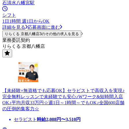
石清水八幡宮駅
シフト
1日1時間 週1日からOK
詳細を見る
応募画面に進む
りらくる 京都八幡店3のその他の求人を見る
業務委託契約
りらくる 京都八幡店
【未経験×無資格でも応募OK】セラピストで高収入を実現♪
完全無料レッスンで未経験でも安心♪Wワーク&短時間入店
OK♪平均月収33万円☆週1日～1時間～でもOK♪全国600店舗
の圧倒的集客力☆
セラピスト
時給
2,088
円〜
3,510
円