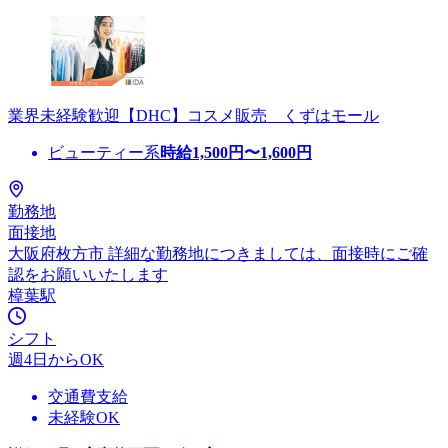
業界未経験歓迎【DHC】コスメ販売 くずはモール
ビューティー系
時給
1,500
円〜
1,600
円
勤務地
面接地
大阪府枚方市 詳細な勤務地につきましては、面接時にご確
認をお願いいたします
樟葉駅
シフト
週4日からOK
交通費支給
未経験OK