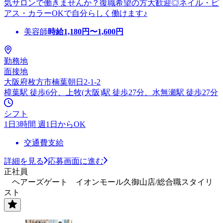
気サロンで働きませんか？復職希望の方大歓迎◎ネイル・ピ
アス・カラーOKで自分らしく働けます♪
美容師
時給
1,180
円〜
1,600
円
勤務地
面接地
大阪府枚方市楠葉朝日2-1-2
樟葉駅 徒歩6分、上牧(大阪)駅 徒歩27分、水無瀬駅 徒歩27分
シフト
1日3時間 週1日からOK
交通費支給
詳細を見る
応募画面に進む
正社員
ヘアーズゲート イオンモール久御山店/総合職スタイリ
スト