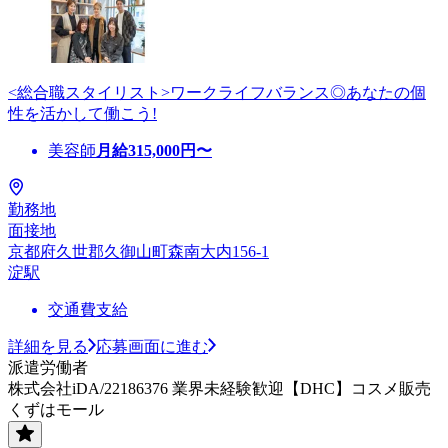
<総合職スタイリスト>ワークライフバランス◎あなたの個
性を活かして働こう!
美容師
月給
315,000
円〜
勤務地
面接地
京都府久世郡久御山町森南大内156-1
淀駅
交通費支給
詳細を見る
応募画面に進む
派遣労働者
株式会社iDA/22186376 業界未経験歓迎【DHC】コスメ販売
くずはモール