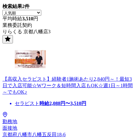
検索結果
2
件
平均時給
3,510
円
業務委託契約
りらくる 京都八幡店3
【高収入セラピスト】経験者1施術あたり2,840円～！最短3
日で入店可能☆Wワーク＆短時間入店もOK☆週1日～1時間
～でもOK♪
セラピスト
時給
2,088
円〜
3,510
円
勤務地
面接地
京都府八幡市八幡五反田18-6