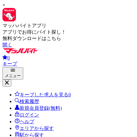
×
マッハバイトアプリ
アプリでお得にバイト探し！
無料ダウンロードはこちら
開く
0
キープ
メニュー
キープした求人を見る
0
検索履歴
新規会員登録(無料)
ログイン
ヘルプ
エリアから探す
駅から探す