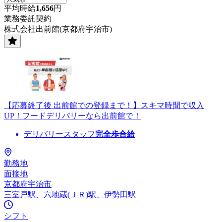
平均時給
1,656
円
業務委託契約
株式会社出前館(京都府宇治市)
【応募終了後 出前館での登録まで！】スキマ時間で収入
UP！フードデリバリーなら出前館で！
デリバリースタッフ
完全歩合給
勤務地
面接地
京都府宇治市
三室戸駅、六地蔵(ＪＲ)駅、伊勢田駅
シフト