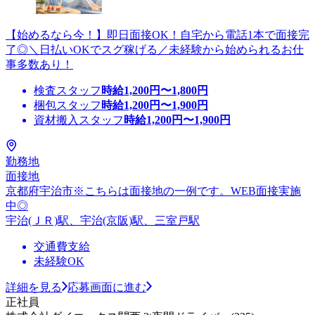
【始めるなら今！】即日面接OK！自宅から電話1本で面接完
了◎＼日払いOKでスグ稼げる／未経験から始められるお仕
事多数あり！
検査スタッフ
時給
1,200
円〜
1,800
円
梱包スタッフ
時給
1,200
円〜
1,900
円
資材搬入スタッフ
時給
1,200
円〜
1,900
円
勤務地
面接地
京都府宇治市※こちらは面接地の一例です。WEB面接実施
中◎
宇治(ＪＲ)駅、宇治(京阪)駅、三室戸駅
交通費支給
未経験OK
詳細を見る
応募画面に進む
正社員