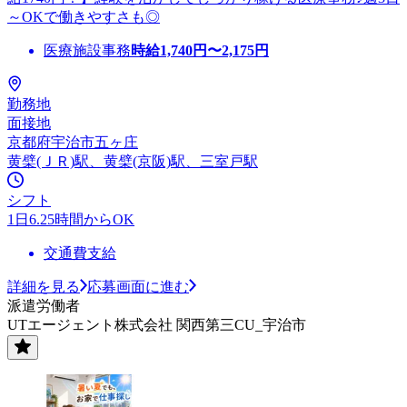
～OKで働きやすさも◎
医療施設事務
時給
1,740
円〜
2,175
円
勤務地
面接地
京都府宇治市五ヶ庄
黄檗(ＪＲ)駅、黄檗(京阪)駅、三室戸駅
シフト
1日6.25時間からOK
交通費支給
詳細を見る
応募画面に進む
派遣労働者
UTエージェント株式会社 関西第三CU_宇治市