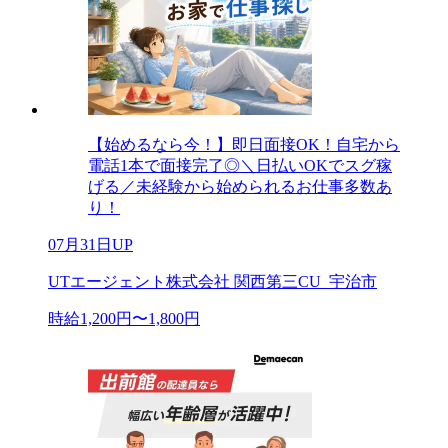
【始めるなら今！】即日面接OK！自宅から
電話1本で面接完了◎＼日払いOKでスグ稼
げる／未経験から始められるお仕事多数あ
り！
07月31日UP
UTエージェント株式会社 関西第三CU_宇治市
時給1,200円〜1,800円