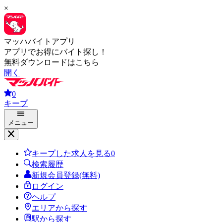
×
マッハバイトアプリ
アプリでお得にバイト探し！
無料ダウンロードはこちら
開く
0
キープ
メニュー
キープした求人を見る
0
検索履歴
新規会員登録(無料)
ログイン
ヘルプ
エリアから探す
駅から探す