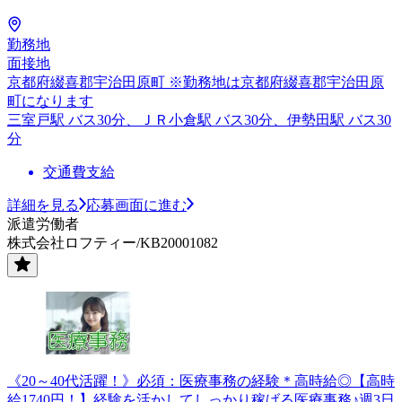
勤務地
面接地
京都府綴喜郡宇治田原町 ※勤務地は京都府綴喜郡宇治田原
町になります
三室戸駅 バス30分、ＪＲ小倉駅 バス30分、伊勢田駅 バス30
分
交通費支給
詳細を見る
応募画面に進む
派遣労働者
株式会社ロフティー/KB20001082
《20～40代活躍！》必須：医療事務の経験＊高時給◎【高時
給1740円！】経験を活かしてしっかり稼げる医療事務♪週3日