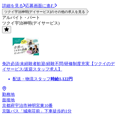
詳細を見る
応募画面に進む
ツクイ宇治神明(デイサービス)のその他の求人を見る
アルバイト・パート
ツクイ宇治神明(デイサービス)
免許必須/未経験者歓迎/経験不問/研修制度充実【ツクイのデ
イサービス/送迎スタッフ求人】
配送・物流スタッフ
時給
1,122
円
勤務地
面接地
京都府宇治市神明宮東10番
京阪バス「城南荘前」下車徒歩約1分