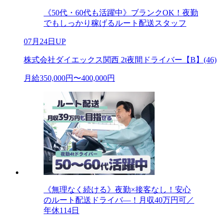
《50代・60代も活躍中》ブランクOK！夜勤
でもしっかり稼げるルート配送スタッフ
07月24日UP
株式会社ダイエックス関西 2t夜間ドライバー【B】(46)
月給350,000円〜400,000円
《無理なく続ける》夜勤×接客なし！安心
のルート配送ドライバ―！月収40万円可／
年休114日