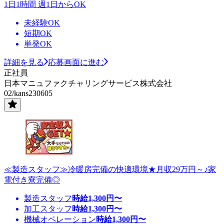
1日1時間 週1日からOK
未経験OK
短期OK
単発OK
詳細を見る
応募画面に進む
正社員
日本マニュファクチャリングサービス株式会社
02/kans230605
≪製造スタッフ≫冷暖房完備の快適環境★月収29万円～♪家
電付き寮完備◎
製造スタッフ
時給
1,300
円〜
加工スタッフ
時給
1,300
円〜
機械オペレーション
時給
1,300
円〜