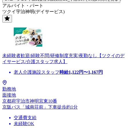
アルバイト・パート
ツクイ宇治神明(デイサービス)
未経験者歓迎/経験不問/研修制度充実/夜勤なし【ツクイのデ
イサービス/介護スタッフ求人】
老人介護施設スタッフ
時給
1,122
円〜
1,167
円
勤務地
面接地
京都府宇治市神明宮東10番
京阪バス「城南荘前」下車徒歩約1分
交通費支給
未経験OK