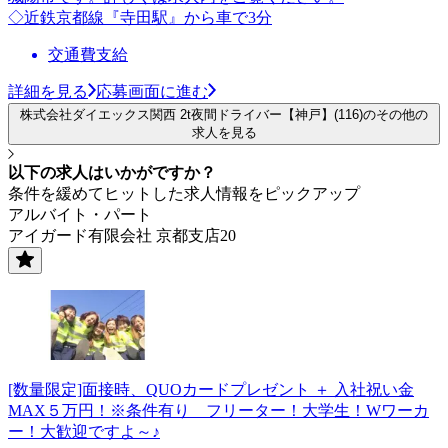
◇近鉄京都線『寺田駅』から車で3分
交通費支給
詳細を見る
応募画面に進む
株式会社ダイエックス関西 2t夜間ドライバー【神戸】(116)のその他の
求人を見る
以下の求人はいかがですか？
条件を緩めてヒットした求人情報をピックアップ
アルバイト・パート
アイガード有限会社 京都支店20
[数量限定]面接時、QUOカードプレゼント ＋ 入社祝い金
MAX５万円！※条件有り フリーター！大学生！Wワーカ
ー！大歓迎ですよ～♪