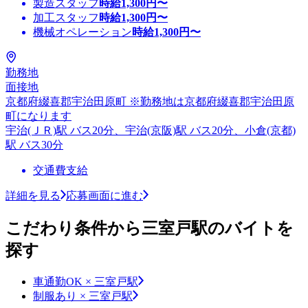
製造スタッフ
時給
1,300
円〜
加工スタッフ
時給
1,300
円〜
機械オペレーション
時給
1,300
円〜
勤務地
面接地
京都府綴喜郡宇治田原町 ※勤務地は京都府綴喜郡宇治田原
町になります
宇治(ＪＲ)駅 バス20分、宇治(京阪)駅 バス20分、小倉(京都)
駅 バス30分
交通費支給
詳細を見る
応募画面に進む
こだわり条件から三室戸駅のバイトを
探す
車通勤OK × 三室戸駅
制服あり × 三室戸駅