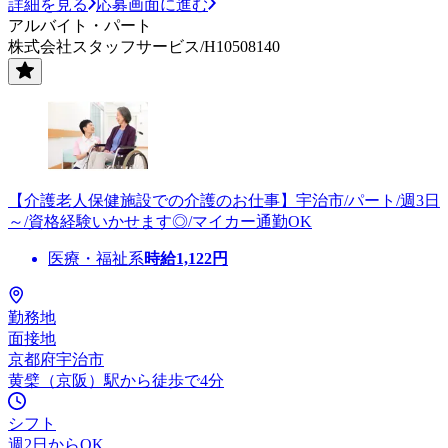
詳細を見る
応募画面に進む
アルバイト・パート
株式会社スタッフサービス/H10508140
【介護老人保健施設での介護のお仕事】宇治市/パート/週3日
～/資格経験いかせます◎/マイカー通勤OK
医療・福祉系
時給
1,122
円
勤務地
面接地
京都府宇治市
黄檗（京阪）駅から徒歩で4分
シフト
週2日からOK