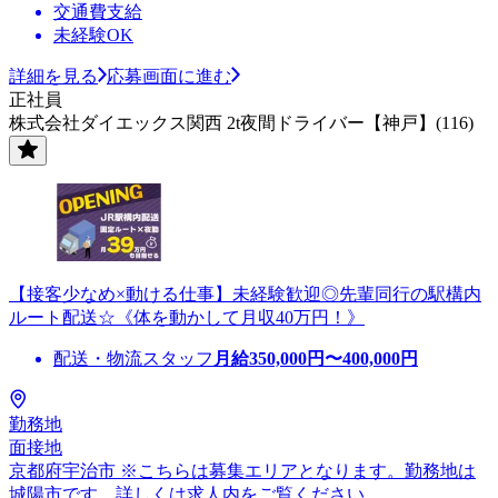
交通費支給
未経験OK
詳細を見る
応募画面に進む
正社員
株式会社ダイエックス関西 2t夜間ドライバー【神戸】(116)
【接客少なめ×動ける仕事】未経験歓迎◎先輩同行の駅構内
ルート配送☆《体を動かして月収40万円！》
配送・物流スタッフ
月給
350,000
円〜
400,000
円
勤務地
面接地
京都府宇治市 ※こちらは募集エリアとなります。勤務地は
城陽市です。詳しくは求人内をご覧ください。