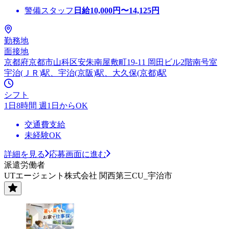
警備スタッフ
日給
10,000
円〜
14,125
円
勤務地
面接地
京都府京都市山科区安朱南屋敷町19-11 岡田ビル2階南号室
宇治(ＪＲ)駅、宇治(京阪)駅、大久保(京都)駅
シフト
1日8時間 週1日からOK
交通費支給
未経験OK
詳細を見る
応募画面に進む
派遣労働者
UTエージェント株式会社 関西第三CU_宇治市