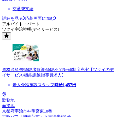
交通費支給
詳細を見る
応募画面に進む
アルバイト・パート
ツクイ宇治神明(デイサービス)
資格必須/未経験者歓迎/経験不問/研修制度充実【ツクイのデ
イサービス/機能訓練指導員求人】
老人介護施設スタッフ
時給
1,457
円
勤務地
面接地
京都府宇治市神明宮東10番
京阪バス「城南荘前」下車徒歩約1分