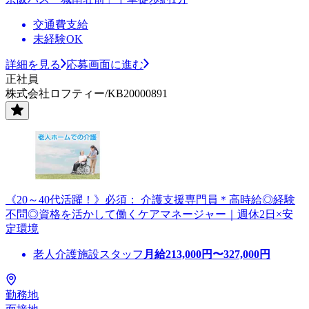
交通費支給
未経験OK
詳細を見る
応募画面に進む
正社員
株式会社ロフティー/KB20000891
《20～40代活躍！》必須： 介護支援専門員＊高時給◎経験
不問◎資格を活かして働くケアマネージャー｜週休2日×安
定環境
老人介護施設スタッフ
月給
213,000
円〜
327,000
円
勤務地