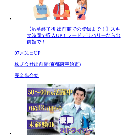
【応募終了後 出前館での登録まで！】スキ
マ時間で収入UP！フードデリバリーなら出
前館で！
07月31日UP
株式会社出前館(京都府宇治市)
完全歩合給