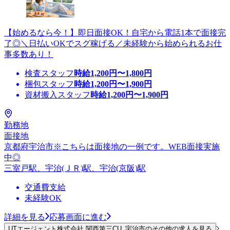
【始めるなら今！】即日面接OK！自宅から電話1本で面接完
了◎＼日払いOKでスグ稼げる／未経験から始められるお仕
事多数あり！
検査スタッフ
時給
1,200
円〜
1,800
円
梱包スタッフ
時給
1,200
円〜
1,900
円
資材搬入スタッフ
時給
1,200
円〜
1,900
円
勤務地
面接地
京都府宇治市※こちらは面接地の一例です。WEB面接実施
中◎
三室戸駅、宇治(ＪＲ)駅、宇治(京阪)駅
交通費支給
未経験OK
詳細を見る
応募画面に進む
UTエージェント株式会社 関西第三CU_宇治市のその他の求人を見る