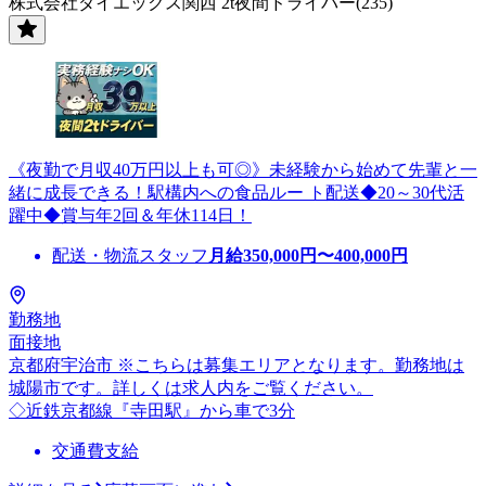
株式会社ダイエックス関西 2t夜間ドライバー(235)
《夜勤で月収40万円以上も可◎》未経験から始めて先輩と一
緒に成長できる！駅構内への食品ルー ト配送◆20～30代活
躍中◆賞与年2回＆年休114日！
配送・物流スタッフ
月給
350,000
円〜
400,000
円
勤務地
面接地
京都府宇治市 ※こちらは募集エリアとなります。勤務地は
城陽市です。詳しくは求人内をご覧ください。
◇近鉄京都線『寺田駅』から車で3分
交通費支給