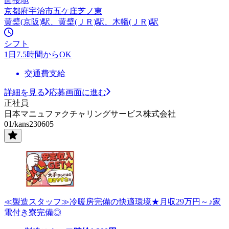
面接地
京都府宇治市五ケ庄芝ノ東
黄檗(京阪)駅、黄檗(ＪＲ)駅、木幡(ＪＲ)駅
シフト
1日7.5時間からOK
交通費支給
詳細を見る
応募画面に進む
正社員
日本マニュファクチャリングサービス株式会社
01/kans230605
≪製造スタッフ≫冷暖房完備の快適環境★月収29万円～♪家
電付き寮完備◎