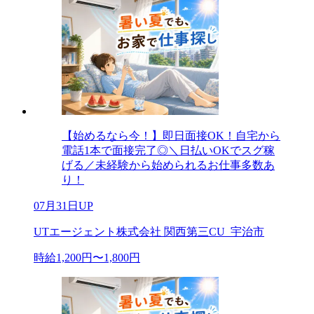
【始めるなら今！】即日面接OK！自宅から
電話1本で面接完了◎＼日払いOKでスグ稼
げる／未経験から始められるお仕事多数あ
り！
07月31日UP
UTエージェント株式会社 関西第三CU_宇治市
時給1,200円〜1,800円