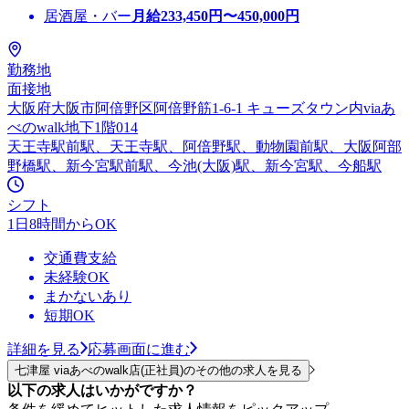
居酒屋・バー
月給
233,450
円〜
450,000
円
勤務地
面接地
大阪府大阪市阿倍野区阿倍野筋1-6-1 キューズタウン内viaあ
べのwalk地下1階014
天王寺駅前駅、天王寺駅、阿倍野駅、動物園前駅、大阪阿部
野橋駅、新今宮駅前駅、今池(大阪)駅、新今宮駅、今船駅
シフト
1日8時間からOK
交通費支給
未経験OK
まかないあり
短期OK
詳細を見る
応募画面に進む
七津屋 viaあべのwalk店(正社員)のその他の求人を見る
以下の求人はいかがですか？