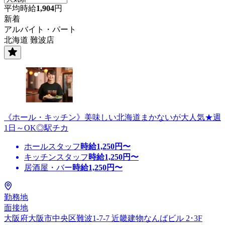
平均時給
1,904
円
新着
アルバイト・パート
北海道 難波店
《ホール・キッチン》美味しい北海道まかないが大人気★週
1日～OK◎駅チカ
ホールスタッフ
時給
1,250
円〜
キッチンスタッフ
時給
1,250
円〜
居酒屋・バー
時給
1,250
円〜
勤務地
面接地
大阪府大阪市中央区難波1-7-7 近畿建物なんばビル 2･3F