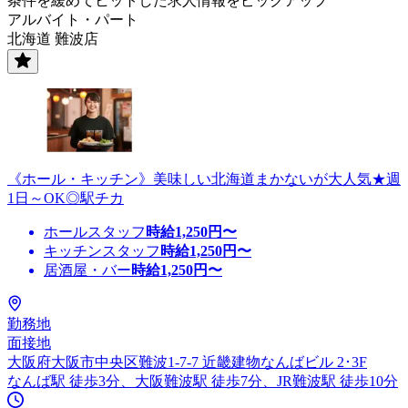
条件を緩めてヒットした求人情報をピックアップ
アルバイト・パート
北海道 難波店
《ホール・キッチン》美味しい北海道まかないが大人気★週
1日～OK◎駅チカ
ホールスタッフ
時給
1,250
円〜
キッチンスタッフ
時給
1,250
円〜
居酒屋・バー
時給
1,250
円〜
勤務地
面接地
大阪府大阪市中央区難波1-7-7 近畿建物なんばビル 2･3F
なんば駅 徒歩3分、大阪難波駅 徒歩7分、JR難波駅 徒歩10分