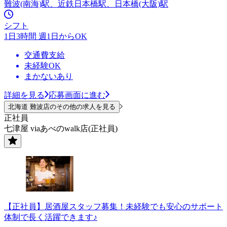
難波(南海)駅、近鉄日本橋駅、日本橋(大阪)駅
シフト
1日3時間 週1日からOK
交通費支給
未経験OK
まかないあり
詳細を見る
応募画面に進む
北海道 難波店のその他の求人を見る
正社員
七津屋 viaあべのwalk店(正社員)
【正社員】居酒屋スタッフ募集！未経験でも安心のサポート
体制で長く活躍できます♪