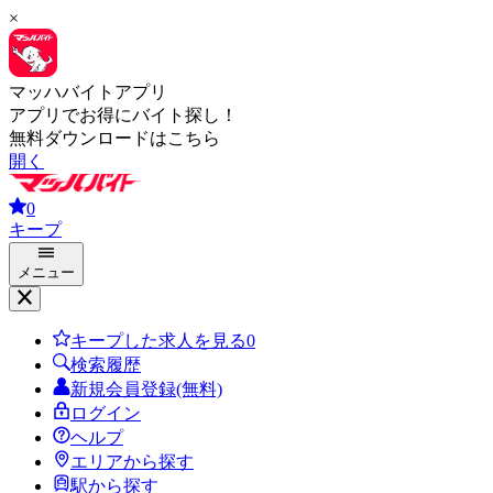
×
マッハバイトアプリ
アプリでお得にバイト探し！
無料ダウンロードはこちら
開く
0
キープ
メニュー
キープした求人を見る
0
検索履歴
新規会員登録(無料)
ログイン
ヘルプ
エリアから探す
駅から探す