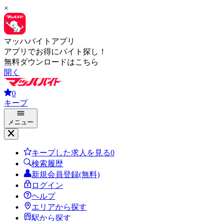
×
マッハバイトアプリ
アプリでお得にバイト探し！
無料ダウンロードはこちら
開く
0
キープ
メニュー
キープした求人を見る
0
検索履歴
新規会員登録(無料)
ログイン
ヘルプ
エリアから探す
駅から探す