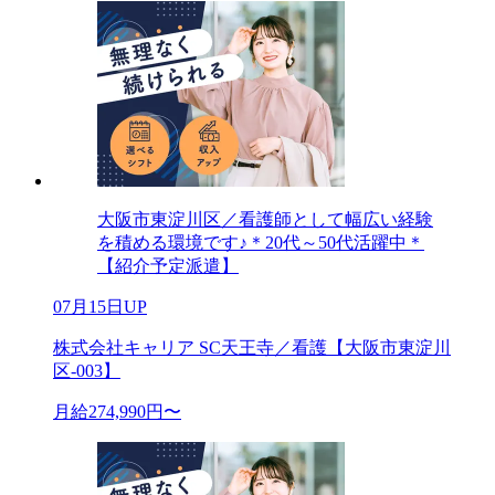
大阪市東淀川区／看護師として幅広い経験
を積める環境です♪＊20代～50代活躍中＊
【紹介予定派遣】
07月15日UP
株式会社キャリア SC天王寺／看護【大阪市東淀川
区-003】
月給274,990円〜