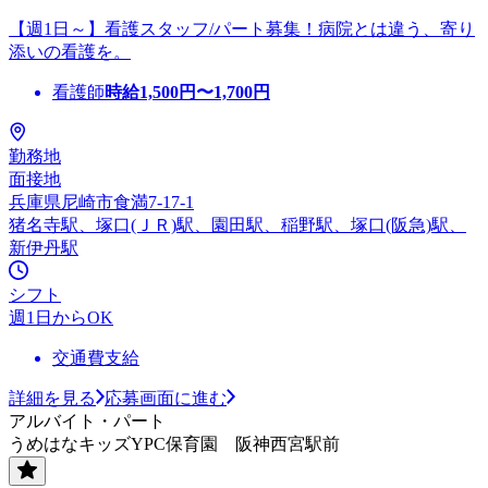
【週1日～】看護スタッフ/パート募集！病院とは違う、寄り
添いの看護を。
看護師
時給
1,500
円〜
1,700
円
勤務地
面接地
兵庫県尼崎市食満7-17-1
猪名寺駅、塚口(ＪＲ)駅、園田駅、稲野駅、塚口(阪急)駅、
新伊丹駅
シフト
週1日からOK
交通費支給
詳細を見る
応募画面に進む
アルバイト・パート
うめはなキッズYPC保育園 阪神西宮駅前