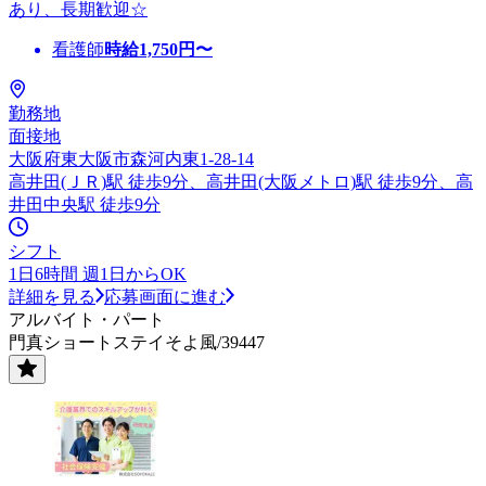
あり、長期歓迎☆
看護師
時給
1,750
円〜
勤務地
面接地
大阪府東大阪市森河内東1-28-14
高井田(ＪＲ)駅 徒歩9分、高井田(大阪メトロ)駅 徒歩9分、高
井田中央駅 徒歩9分
シフト
1日6時間 週1日からOK
詳細を見る
応募画面に進む
アルバイト・パート
門真ショートステイそよ風/39447