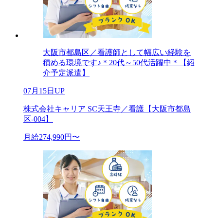
大阪市都島区／看護師として幅広い経験を
積める環境です♪＊20代～50代活躍中＊【紹
介予定派遣】
07月15日UP
株式会社キャリア SC天王寺／看護【大阪市都島
区-004】
月給274,990円〜