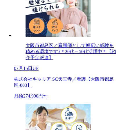
大阪市都島区／看護師として幅広い経験を
積める環境です♪＊20代～50代活躍中＊【紹
介予定派遣】
07月15日UP
株式会社キャリア SC天王寺／看護【大阪市都島
区-003】
月給274,990円〜