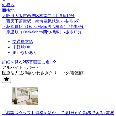
勤務地
面接地
大阪府大阪市西成区梅南二丁目5番17号
・西天下茶屋駅（南海電気鉄道）-徒歩6分
・花園町駅（OsakaMetro四つ橋線）-徒歩8分
・岸里駅（OsakaMetro四つ橋線）-徒歩13分
交通費支給
未経験OK
まかないあり
詳細を見る
応募画面に進む
アルバイト・パート
医療法人弘和会 いわさきクリニック(看護師)
【看護スタッフ】資格を活かして週1日から勤務できる♪賞与