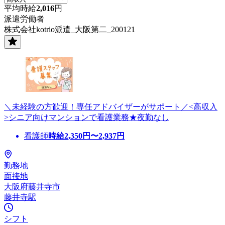
平均時給
2,016
円
派遣労働者
株式会社kotrio派遣_大阪第二_200121
＼未経験の方歓迎！専任アドバイザーがサポート／<高収入
>シニア向けマンションで看護業務★夜勤なし
看護師
時給
2,350
円〜
2,937
円
勤務地
面接地
大阪府藤井寺市
藤井寺駅
シフト