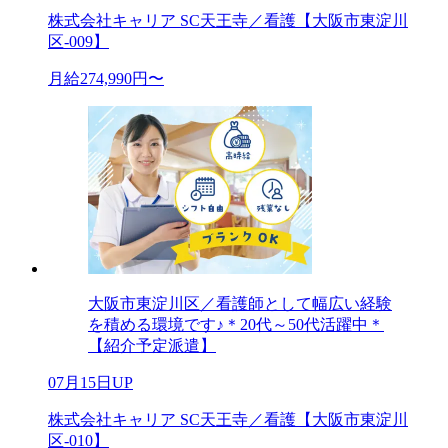
株式会社キャリア SC天王寺／看護【大阪市東淀川
区-009】
月給274,990円〜
大阪市東淀川区／看護師として幅広い経験
を積める環境です♪＊20代～50代活躍中＊
【紹介予定派遣】
07月15日UP
株式会社キャリア SC天王寺／看護【大阪市東淀川
区-010】