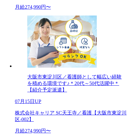
月給274,990円〜
大阪市東淀川区／看護師として幅広い経験
を積める環境です♪＊20代～50代活躍中＊
【紹介予定派遣】
07月15日UP
株式会社キャリア SC天王寺／看護【大阪市東淀川
区-002】
月給274,990円〜