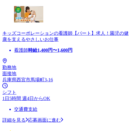
キッズコーポレーションの看護師【パート】求人！園児の健
康を支えるやさしいお仕事
看護師
時給
1,400
円〜
1,600
円
勤務地
面接地
兵庫県西宮市馬場町3-16
シフト
1日5時間 週4日からOK
交通費支給
詳細を見る
応募画面に進む