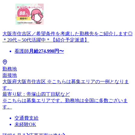
大阪市住吉区／希望条件を考慮した勤務先をご紹介します◎
＊20代～50代活躍中＊【紹介予定派遣】
看護師
月給
274,990
円〜
勤務地
面接地
大阪府大阪市住吉区 ※こちらは募集エリアの一例となりま
す。
最寄り駅：帝塚山四丁目駅など
※こちらは募集エリアです。勤務地は全国に多数ございま
す。
交通費支給
未経験OK