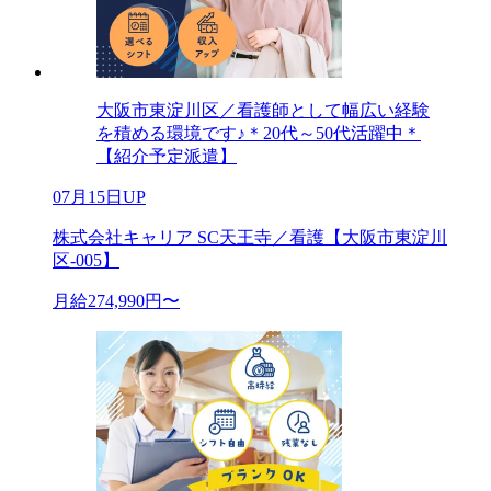
大阪市東淀川区／看護師として幅広い経験
を積める環境です♪＊20代～50代活躍中＊
【紹介予定派遣】
07月15日UP
株式会社キャリア SC天王寺／看護【大阪市東淀川
区-005】
月給274,990円〜