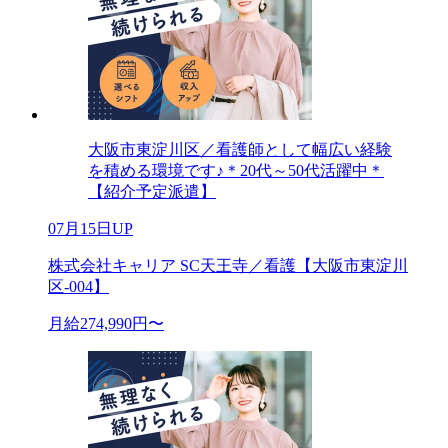
大阪市東淀川区／看護師として幅広い経験
を積める環境です♪＊20代～50代活躍中＊
【紹介予定派遣】
07月15日UP
株式会社キャリア SC天王寺／看護【大阪市東淀川
区-004】
月給274,990円〜