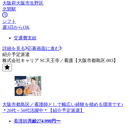
大阪府大阪市生野区
北巽駅
シフト
週3日からOK
交通費支給
詳細を見る
応募画面に進む
紹介予定派遣
株式会社キャリア SC天王寺／看護【大阪市都島区-003】
大阪市都島区／看護師として幅広い経験を積める環境です♪
＊20代～50代活躍中＊【紹介予定派遣】
看護師
月給
274,990
円〜