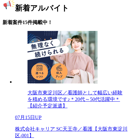
新着アルバイト
新着案件15件掲載中！
大阪市東淀川区／看護師として幅広い経験
を積める環境です♪＊20代～50代活躍中＊
【紹介予定派遣】
07月15日UP
株式会社キャリア SC天王寺／看護【大阪市東淀川
区-001】