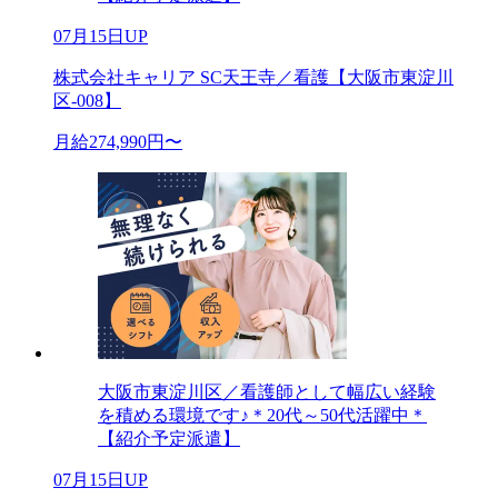
07月15日UP
株式会社キャリア SC天王寺／看護【大阪市東淀川
区-008】
月給274,990円〜
大阪市東淀川区／看護師として幅広い経験
を積める環境です♪＊20代～50代活躍中＊
【紹介予定派遣】
07月15日UP