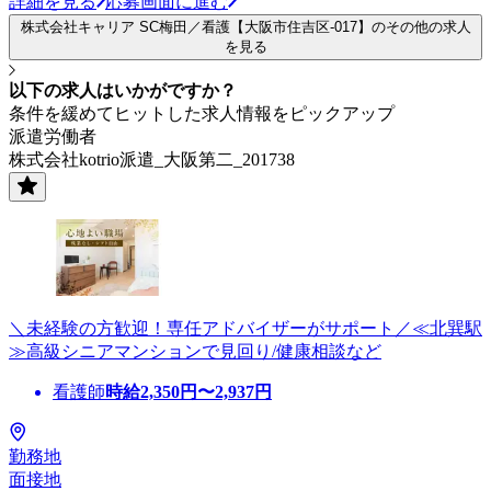
詳細を見る
応募画面に進む
株式会社キャリア SC梅田／看護【大阪市住吉区-017】のその他の求人
を見る
以下の求人はいかがですか？
条件を緩めてヒットした求人情報をピックアップ
派遣労働者
株式会社kotrio派遣_大阪第二_201738
＼未経験の方歓迎！専任アドバイザーがサポート／≪北巽駅
≫高級シニアマンションで見回り/健康相談など
看護師
時給
2,350
円〜
2,937
円
勤務地
面接地