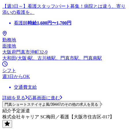
【週3日～】看護スタッフ/パート募集！病院とは違う、寄り
添いの看護を。
看護師
時給
1,600
円〜
1,700
円
勤務地
面接地
大阪府門真市沖町32-9
大和田(大阪)駅、古川橋駅、門真市駅、門真南駅
シフト
週3日からOK
交通費支給
詳細を見る
応募画面に進む
門真ショートステイそよ風/39447のその他の求人を見る
紹介予定派遣
株式会社キャリア SC梅田／看護【大阪市住吉区-017】