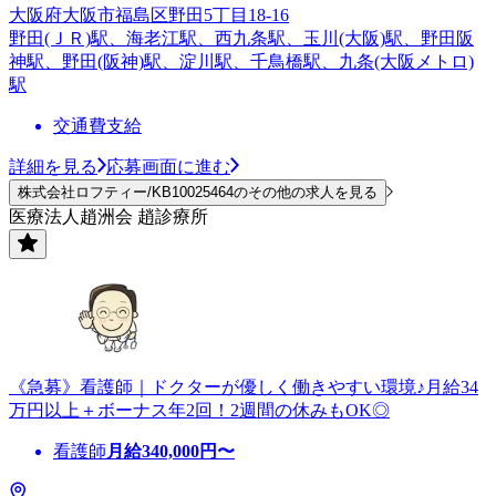
大阪府大阪市福島区野田5丁目18-16
野田(ＪＲ)駅、海老江駅、西九条駅、玉川(大阪)駅、野田阪
神駅、野田(阪神)駅、淀川駅、千鳥橋駅、九条(大阪メトロ)
駅
交通費支給
詳細を見る
応募画面に進む
株式会社ロフティー/KB10025464のその他の求人を見る
医療法人趙洲会 趙診療所
《急募》看護師｜ドクターが優しく働きやすい環境♪月給34
万円以上＋ボーナス年2回！2週間の休みもOK◎
看護師
月給
340,000
円〜