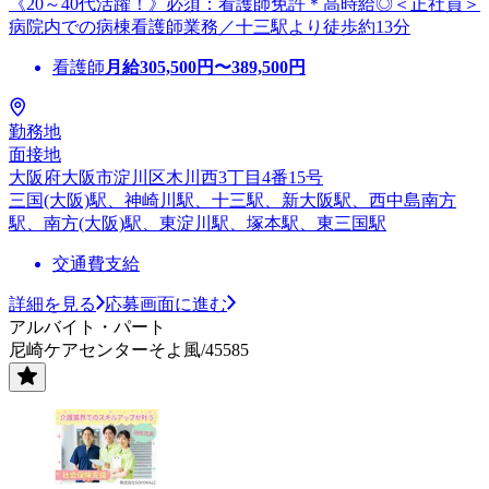
《20～40代活躍！》必須：看護師免許＊高時給◎＜正社員＞
病院内での病棟看護師業務／十三駅より徒歩約13分
看護師
月給
305,500
円〜
389,500
円
勤務地
面接地
大阪府大阪市淀川区木川西3丁目4番15号
三国(大阪)駅、神崎川駅、十三駅、新大阪駅、西中島南方
駅、南方(大阪)駅、東淀川駅、塚本駅、東三国駅
交通費支給
詳細を見る
応募画面に進む
アルバイト・パート
尼崎ケアセンターそよ風/45585