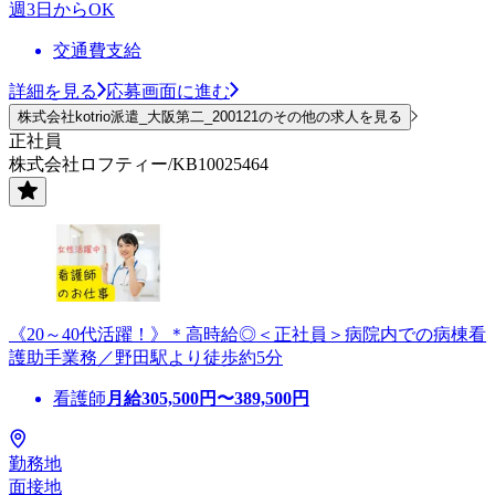
週3日からOK
交通費支給
詳細を見る
応募画面に進む
株式会社kotrio派遣_大阪第二_200121のその他の求人を見る
正社員
株式会社ロフティー/KB10025464
《20～40代活躍！》＊高時給◎＜正社員＞病院内での病棟看
護助手業務／野田駅より徒歩約5分
看護師
月給
305,500
円〜
389,500
円
勤務地
面接地