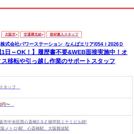
大阪市
交通費支給
資材搬入スタッフ
5_株式会社パワーステーション_なんばエリア/054Ｉ2026Ｄ
週1日～OK！】履歴書不要&WEB面接実施中！オ
ィス移転や引っ越し作業のサポートスタッフ
入スタッフ
0
円〜
阪市中央区西心斎橋2-3-2 御堂筋ミナミビル8F
大阪メトロ)駅、心斎橋駅、大阪難波駅