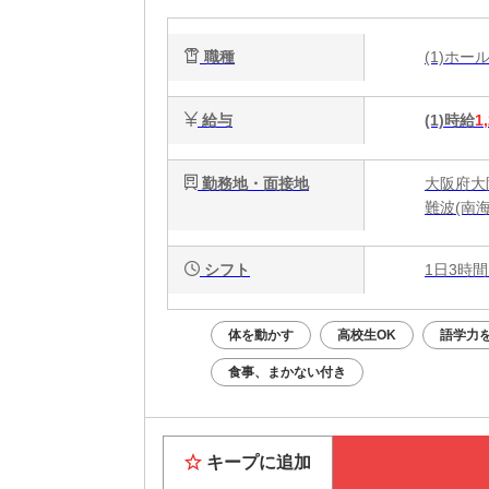
職種
(1)ホ
給与
(1)時給
1
勤務地・面接地
大阪府大阪
難波(南
シフト
1日3時間
体を動かす
高校生OK
語学力
食事、まかない付き
キープに追加