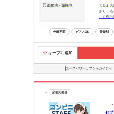
勤務地・面接地
大阪府大
あり！応
ＪＲ難波
年齢不問
ピアスOK
登録制
キープに追加
エースパワーカブシキガイシャ
派遣労働者
セブ