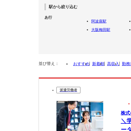
駅から絞り込む
あ行
阿波座駅
大阪梅田駅
並び替え：
おすすめ
新着順
高収入
勤務
派遣労働者
株式
＼
ー