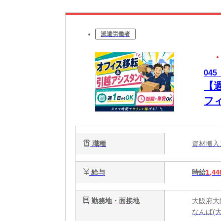
派遣労働者
04
【
フ
職種
資材搬
給与
時給
1,44
勤務地・面接地
大阪府大
なんば(