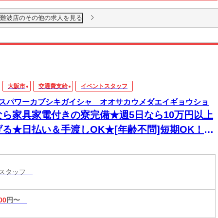
 難波店のその他の求人を見る
大阪市
交通費支給
イベントスタッフ
スパワーカブシキガイシャ オオサカウメダエイギョウショ
なら家具家電付きの寮完備★週5日なら10万円以上
げる★日払い＆手渡しOK★[年齢不問]短期OK！新
活をしっかりサポートします！
トスタッフ
00
円〜