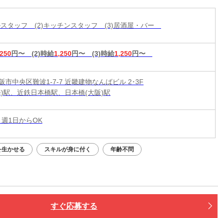
ールスタッフ (2)キッチンスタッフ (3)居酒屋・バー
,250
円〜
(2)時給
1,250
円〜
(3)時給
1,250
円〜
市中央区難波1-7-7 近畿建物なんばビル 2･3F
海)駅、近鉄日本橋駅、日本橋(大阪)駅
 週1日からOK
を生かせる
スキルが身に付く
年齢不問
すぐ応募する