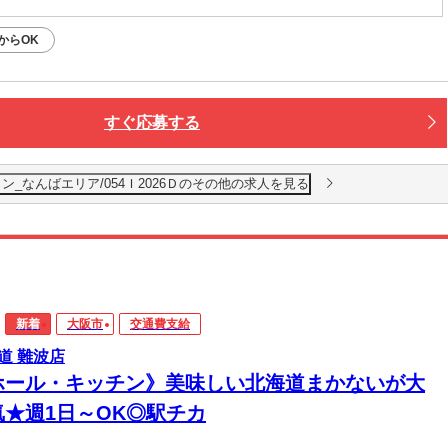
からOK
すぐ応募する
ン_なんばエリア/054Ｉ2026Ｄのその他の求人を見る
新着
大阪市
交通費支給
道 難波店
ホール・キッチン》美味しい北海道まかないが大
気★週1日～OK◎駅チカ