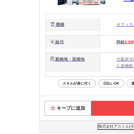
金
職種
オフィ
給与
時給
1,60
勤務地・面接地
大阪府大
心斎橋駅
スキルが身に付く
日払いOK
キープに追加
株式会社アスミル(大