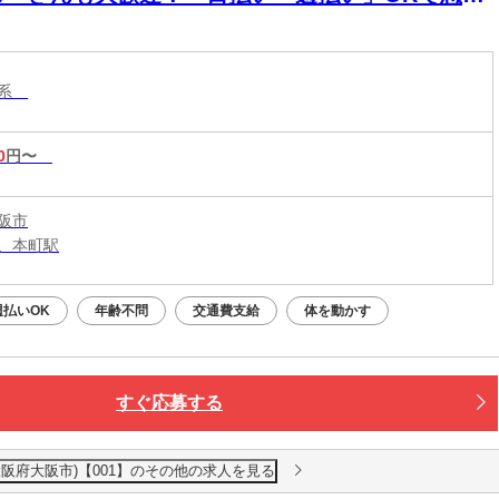
欠も安心！あなたにぴったりなお仕事をご紹介！
ス系
0
円〜
阪市
、本町駅
週払いOK
年齢不問
交通費支給
体を動かす
すぐ応募する
阪府大阪市)【001】のその他の求人を見る