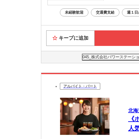
未経験歓迎
交通費支給
週１日
キープに追加
045_株式会社パワーステーショ
アルバイト・パート
北海
《
人