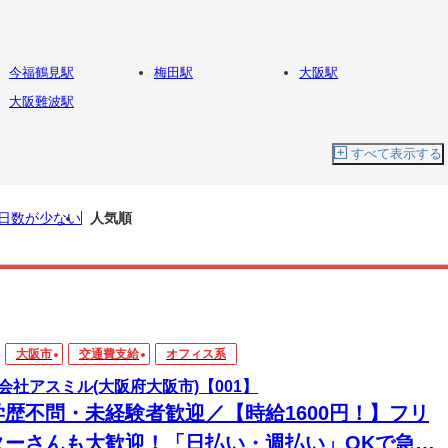
今福鶴見駅
梅田駅
大阪駅
大阪難波駅
すべて表示する
日数が少ない
人気順
大阪市
交通費支給
オフィス系
会社アスミル(大阪府大阪市)【001】
学歴不問・未経験者歓迎／【時給1600円！】フリ
ターさんも大歓迎！「日払い・週払い」OKで急な