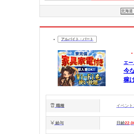
北海道
アルバイト・パート
エー
今
稼
生
職種
イベン
給与
日給
22,0