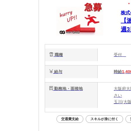
株式
【
週
職種
受付
給与
時給
1,40
勤務地・面接地
大阪府大
さい
玉川(大阪
交通費支給
スキルが身に付く