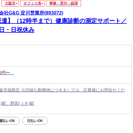
大阪市
オフィス系
事務・受付・経理
会社G&G 淀川営業所(893072)
派遣】（12時半まで）健康診断の測定サポート／
3日・日祝休み
0
円〜
阪市福島区 ※詳細な勤務地につきましては、応募後にお問合せくだ
)駅、野田(ＪＲ)駅
週払いOK
日払いOK