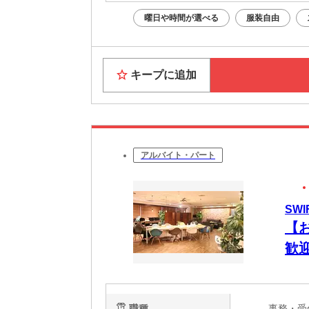
曜日や時間が選べる
服装自由
キープに追加
アルバイト・パート
SW
【
歓
も
シ
職種
事務・