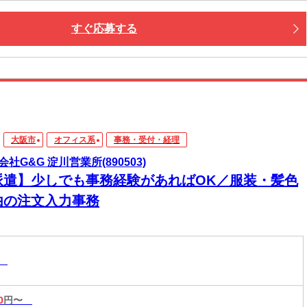
すぐ応募する
大阪市
オフィス系
事務・受付・経理
会社G&G 淀川営業所(890503)
派遣】少しでも事務経験があればOK／服装・髪色
由の注文入力事務
務
0
円〜