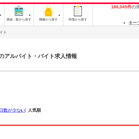
186,045件
の
す
路線・駅から探す
職種から探す
特徴から探す
キー
イト
のアルバイト・バイト求人情報
日数が少ない
人気順