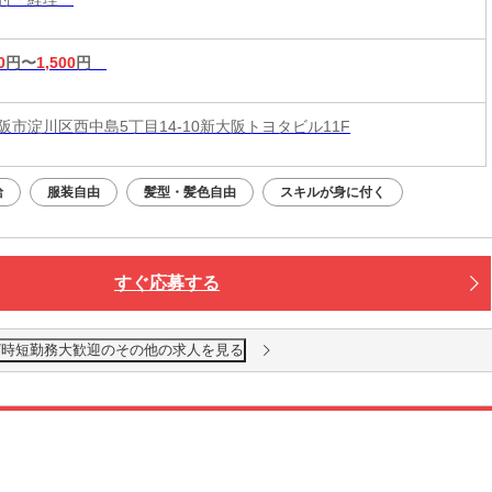
0
円〜
1,500
円
阪市淀川区西中島5丁目14-10新大阪トヨタビル11F
給
服装自由
髪型・髪色自由
スキルが身に付く
すぐ応募する
社/時短勤務大歓迎のその他の求人を見る