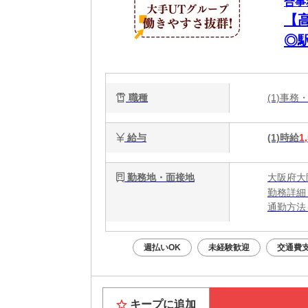
合事
【
◎
職種
(1)事務
給与
(1)時給
1
勤務地・面接地
大阪府大
勤務詳細
通勤方法
最寄り駅
週払いOK
未経験歓迎
交通費
キープに追加