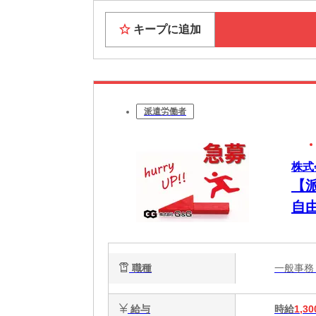
キープに追加
派遣労働者
株式
【
自
職種
一般事
給与
時給
1,30