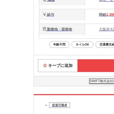
給与
時給
1,30
勤務地・面接地
大阪府大
年齢不問
ネイルOK
交通費支
キープに追加
SWIFT株式会
派遣労働者