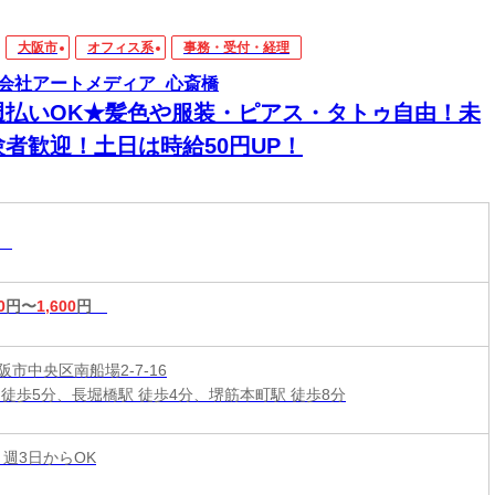
大阪市
オフィス系
事務・受付・経理
会社アートメディア_心斎橋
週払いOK★髪色や服装・ピアス・タトゥ自由！未
験者歓迎！土日は時給50円UP！
務
0
円〜
1,600
円
市中央区南船場2-7-16
 徒歩5分、長堀橋駅 徒歩4分、堺筋本町駅 徒歩8分
 週3日からOK