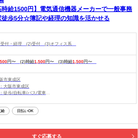
務
高時給1500円】電気通信機器メーカーで一般事務
駅徒歩5分☆簿記や経理の知識を活かせる
・受付・経理 (2)受付 (3)オフィス系
,500
円〜
(2)時給
1,500
円〜
(3)時給
1,500
円〜
阪市東成区
：大阪市東成区
：徒歩/自転車/バス/電車
：今里駅から徒歩5分・自転車1分
支給
日払いOK
すぐ応募する