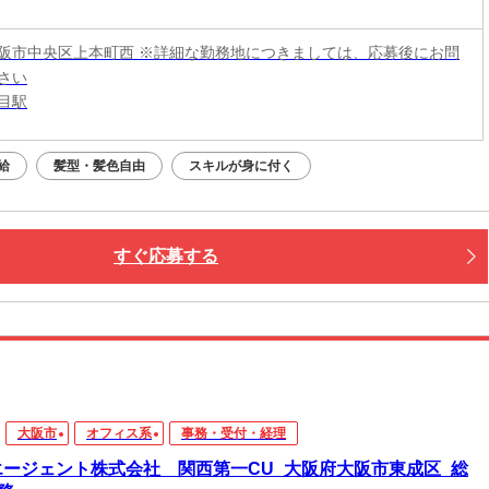
阪市中央区上本町西 ※詳細な勤務地につきましては、応募後にお問
さい
目駅
給
髪型・髪色自由
スキルが身に付く
すぐ応募する
大阪市
オフィス系
事務・受付・経理
エージェント株式会社 関西第一CU_大阪府大阪市東成区_総