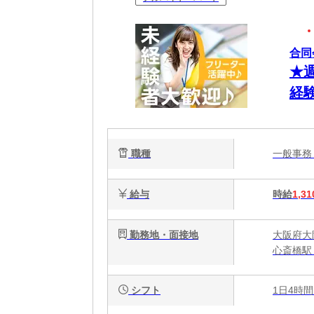
合同
★
経
職種
一般事
給与
時給
1,31
勤務地・面接地
大阪府大阪
心斎橋駅
シフト
1日4時間