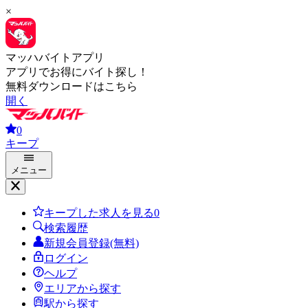
×
マッハバイトアプリ
アプリでお得にバイト探し！
無料ダウンロードはこちら
開く
0
キープ
メニュー
キープした求人を見る
0
検索履歴
新規会員登録(無料)
ログイン
ヘルプ
エリアから探す
駅から探す