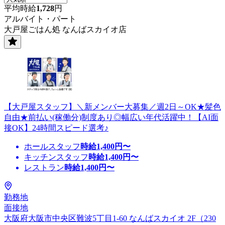
平均時給
1,728
円
アルバイト・パート
大戸屋ごはん処 なんばスカイオ店
【大戸屋スタッフ】＼新メンバー大募集／週2日～OK★髪色
自由★前払い(稼働分)制度あり◎幅広い年代活躍中！【AI面
接OK】24時間スピード選考♪
ホールスタッフ
時給
1,400
円〜
キッチンスタッフ
時給
1,400
円〜
レストラン
時給
1,400
円〜
勤務地
面接地
大阪府大阪市中央区難波5丁目1-60 なんばスカイオ 2F（230