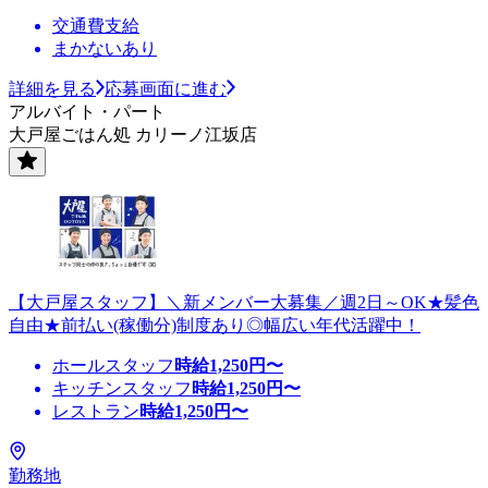
交通費支給
まかないあり
詳細を見る
応募画面に進む
アルバイト・パート
大戸屋ごはん処 カリーノ江坂店
【大戸屋スタッフ】＼新メンバー大募集／週2日～OK★髪色
自由★前払い(稼働分)制度あり◎幅広い年代活躍中！
ホールスタッフ
時給
1,250
円〜
キッチンスタッフ
時給
1,250
円〜
レストラン
時給
1,250
円〜
勤務地