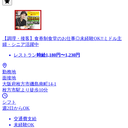
【調理・接客】食券制食堂のお仕事◎未経験OK!!ミドル主
婦・シニア活躍中
レストラン
時給
1,180
円〜
1,230
円
勤務地
面接地
大阪府枚方市磯島南町14-1
枚方市駅より徒歩10分
シフト
週2日からOK
交通費支給
未経験OK