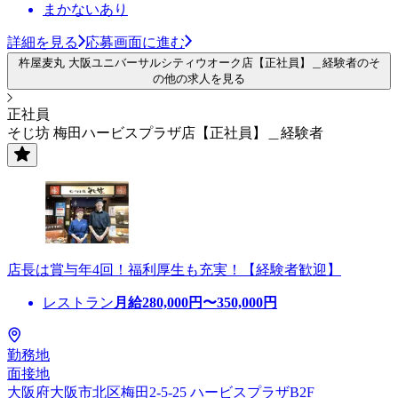
まかないあり
詳細を見る
応募画面に進む
杵屋麦丸 大阪ユニバーサルシティウオーク店【正社員】＿経験者のそ
の他の求人を見る
正社員
そじ坊 梅田ハービスプラザ店【正社員】＿経験者
店長は賞与年4回！福利厚生も充実！【経験者歓迎】
レストラン
月給
280,000
円〜
350,000
円
勤務地
面接地
大阪府大阪市北区梅田2-5-25 ハービスプラザB2F