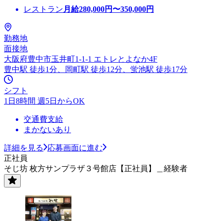
レストラン
月給
280,000
円〜
350,000
円
勤務地
面接地
大阪府豊中市玉井町1-1-1 エトレとよなか4F
豊中駅 徒歩1分、岡町駅 徒歩12分、蛍池駅 徒歩17分
シフト
1日8時間 週5日からOK
交通費支給
まかないあり
詳細を見る
応募画面に進む
正社員
そじ坊 枚方サンプラザ３号館店【正社員】＿経験者