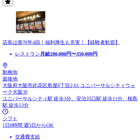
店長は賞与年4回！福利厚生も充実！【経験者歓迎】
レストラン
月給
280,000
円〜
350,000
円
勤務地
面接地
大阪府大阪市此花区島屋6丁目2-61 ユニバーサルシティウォ
ーク大阪3F
ユニバーサルシティ駅 徒歩3分、安治川口駅 徒歩11分、桜島
駅 徒歩13分
シフト
1日8時間 週5日からOK
交通費支給