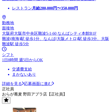
レストラン
月給
280,000
円〜
350,000
円
勤務地
面接地
大阪府大阪市中央区難波5-1-60 なんばシティ本館B1F
難波(南海)駅 徒歩1分、なんば(大阪メトロ)駅 徒歩3分、大阪
難波駅 徒歩5分
シフト
1日8時間 週5日からOK
交通費支給
まかないあり
詳細を見る
応募画面に進む
正社員
おらが蕎麦 野田アプラ店【正社員】