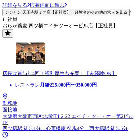
詳細を見る
応募画面に進む
シジャン 天王寺駅ミオ店【正社員】＿経験者のその他の求人を見る
正社員
おらが蕎麦 四ツ橋エイチツーオービル店【正社員】
店長は賞与年4回！福利厚生も充実！【未経験OK】
レストラン
月給
225,000
円〜
350,000
円
勤務地
面接地
大阪府大阪市西区北堀江1-2-22 エイチ・ツー・オー第2ビル
1F
四ツ橋駅 徒歩1分、心斎橋駅 徒歩4分、西大橋駅 徒歩5分