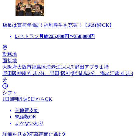
店長は賞与年4回！福利厚生も充実！【未経験OK】
レストラン
月給
225,000
円〜
350,000
円
勤務地
面接地
大阪府大阪市福島区海老江1-1-17 野田アプラ１階
野田阪神駅 徒歩2分、野田(阪神)駅 徒歩2分、海老江駅 徒歩3
分
シフト
1日8時間 週5日からOK
交通費支給
未経験OK
まかないあり
詳細を見る
応募画面に進む