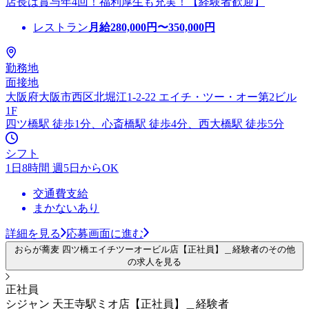
店長は賞与年4回！福利厚生も充実！【経験者歓迎】
レストラン
月給
280,000
円〜
350,000
円
勤務地
面接地
大阪府大阪市西区北堀江1-2-22 エイチ・ツー・オー第2ビル
1F
四ツ橋駅 徒歩1分、心斎橋駅 徒歩4分、西大橋駅 徒歩5分
シフト
1日8時間 週5日からOK
交通費支給
まかないあり
詳細を見る
応募画面に進む
おらが蕎麦 四ツ橋エイチツーオービル店【正社員】＿経験者のその他
の求人を見る
正社員
シジャン 天王寺駅ミオ店【正社員】＿経験者