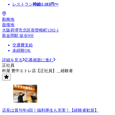
レストラン
時給
1,183
円〜
勤務地
面接地
大阪府堺市北区長曽根町1202-1
新金岡駅 徒歩9分
交通費支給
未経験OK
詳細を見る
応募画面に進む
正社員
杵屋 豊中エトレ店【正社員】＿経験者
店長は賞与年4回！福利厚生も充実！【経験者歓迎】