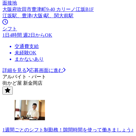
面接地
大阪府吹田市豊津町9-40 カリーノ江坂B1F
江坂駅、豊津(大阪)駅、関大前駅
シフト
1日4時間 週2日からOK
交通費支給
未経験OK
まかないあり
詳細を見る
応募画面に進む
アルバイト・パート
街かど屋 新金岡店
1週間ごとのシフト制勤務！隙間時間を使って働きましょう♪