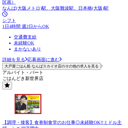
区画）
なんば(大阪メトロ)駅、大阪難波駅、日本橋(大阪)駅
シフト
1日4時間 週2日からOK
交通費支給
未経験OK
まかないあり
詳細を見る
応募画面に進む
大戸屋ごはん処 なんばスカイオ店のその他の求人を見る
アルバイト・パート
ごはんどき新世界店
【調理・接客】食券制食堂のお仕事◎未経験OK!!ミドル主