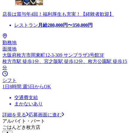
店長は賞与年4回！福利厚生も充実！【経験者歓迎】
レストラン
月給
280,000
円〜
350,000
円
勤務地
面接地
大阪府枚方市岡東町12-3-309 サンプラザ3号館3F
枚方市駅 徒歩1分、宮之阪駅 徒歩12分、枚方公園駅 徒歩15
分
シフト
1日8時間 週5日からOK
交通費支給
まかないあり
詳細を見る
応募画面に進む
アルバイト・パート
ごはんどき枚方店