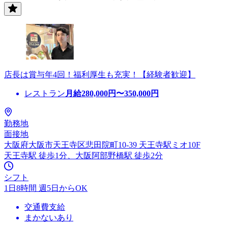
店長は賞与年4回！福利厚生も充実！【経験者歓迎】
レストラン
月給
280,000
円〜
350,000
円
勤務地
面接地
大阪府大阪市天王寺区悲田院町10-39 天王寺駅ミオ10F
天王寺駅 徒歩1分、大阪阿部野橋駅 徒歩2分
シフト
1日8時間 週5日からOK
交通費支給
まかないあり