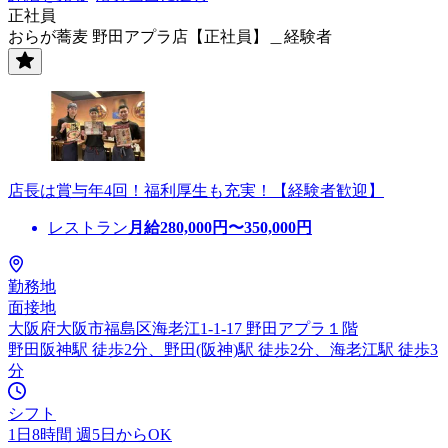
正社員
おらが蕎麦 野田アプラ店【正社員】＿経験者
店長は賞与年4回！福利厚生も充実！【経験者歓迎】
レストラン
月給
280,000
円〜
350,000
円
勤務地
面接地
大阪府大阪市福島区海老江1-1-17 野田アプラ１階
野田阪神駅 徒歩2分、野田(阪神)駅 徒歩2分、海老江駅 徒歩3
分
シフト
1日8時間 週5日からOK