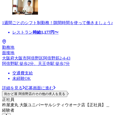
1週間ごとのシフト制勤務！隙間時間を使って働きましょう♪
レストラン
時給
1,177
円〜
勤務地
面接地
大阪府大阪市阿倍野区阿倍野筋2-4-43
阿倍野駅 徒歩2分、天王寺駅 徒歩7分
交通費支給
未経験OK
詳細を見る
応募画面に進む
街かど屋 阿倍野店のその他の求人を見る
正社員
杵屋麦丸 大阪ユニバーサルシティウオーク店【正社員】＿
経験者