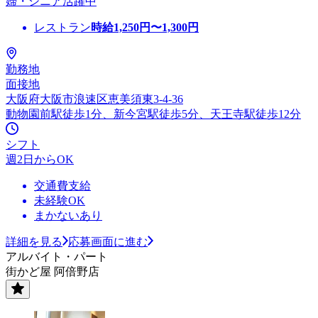
婦・シニア活躍中
レストラン
時給
1,250
円〜
1,300
円
勤務地
面接地
大阪府大阪市浪速区恵美須東3-4-36
動物園前駅徒歩1分、新今宮駅徒歩5分、天王寺駅徒歩12分
シフト
週2日からOK
交通費支給
未経験OK
まかないあり
詳細を見る
応募画面に進む
アルバイト・パート
街かど屋 阿倍野店