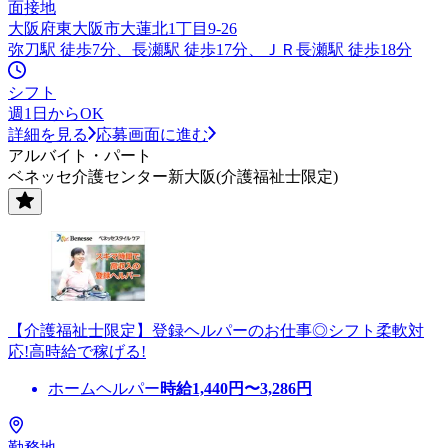
面接地
大阪府東大阪市大蓮北1丁目9-26
弥刀駅 徒歩7分、長瀬駅 徒歩17分、ＪＲ長瀬駅 徒歩18分
シフト
週1日からOK
詳細を見る
応募画面に進む
アルバイト・パート
ベネッセ介護センター新大阪(介護福祉士限定)
【介護福祉士限定】登録ヘルパーのお仕事◎シフト柔軟対
応!高時給で稼げる!
ホームヘルパー
時給
1,440
円〜
3,286
円
勤務地