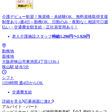
介護デビュー歓迎！無資格・未経験OK、無料資格取得支援
制度あり♪週4日～勤務OK、日勤のみ・夜勤なし相談可◎週
払い・交通費全額支給・正社員登用あり！
老人介護施設スタッフ
時給
1,290
円〜
1,920
円
勤務地
面接地
大阪府狭山市東池尻4丁目1336-1
狭山駅 徒歩5分
シフト
1日8時間 週4日からOK
交通費支給
詳細を見る
応募画面に進む
アルバイト・パート
リハビリホームグランダ池田満寿美町 【介】登録スタッフ