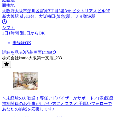
面接地
大阪府大阪市淀川区宮原3丁目3番3号 ビクトリアスビル9F
新大阪駅 徒歩3分、大阪梅田(阪急)駅、ＪＲ難波駅
シフト
1日1時間 週1日からOK
未経験OK
詳細を見る
応募画面に進む
株式会社kotrio大阪第一支店_233
＼未経験の方歓迎！専任アドバイザーがサポート／[派]医療
福祉関係のお仕事がしたい方にオススメ!手厚いフォローで
あなたの挑戦を応援します♪