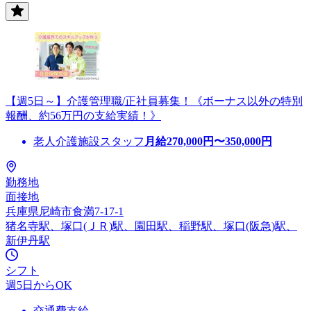
【週5日～】介護管理職/正社員募集！《ボーナス以外の特別
報酬、約56万円の支給実績！》
老人介護施設スタッフ
月給
270,000
円〜
350,000
円
勤務地
面接地
兵庫県尼崎市食満7-17-1
猪名寺駅、塚口(ＪＲ)駅、園田駅、稲野駅、塚口(阪急)駅、
新伊丹駅
シフト
週5日からOK
交通費支給