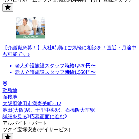
【介護職急募！】入社時期はご気軽に相談を！直近・月途中
も可能です♪
老人介護施設スタッフ
時給
1,570
円〜
老人介護施設スタッフ
時給
1,550
円〜
勤務地
面接地
大阪府池田市満寿美町2-12
池田(大阪)駅、千里中央駅、石橋阪大前駅
詳細を見る
応募画面に進む
アルバイト・パート
ツクイ宝塚安倉(デイサービス)