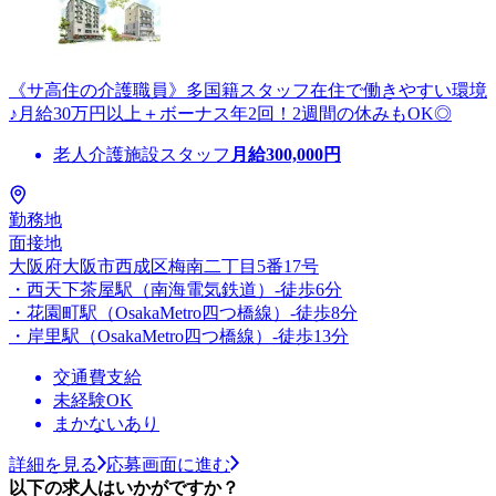
《サ高住の介護職員》多国籍スタッフ在住で働きやすい環境
♪月給30万円以上＋ボーナス年2回！2週間の休みもOK◎
老人介護施設スタッフ
月給
300,000
円
勤務地
面接地
大阪府大阪市西成区梅南二丁目5番17号
・西天下茶屋駅（南海電気鉄道）-徒歩6分
・花園町駅（OsakaMetro四つ橋線）-徒歩8分
・岸里駅（OsakaMetro四つ橋線）-徒歩13分
交通費支給
未経験OK
まかないあり
詳細を見る
応募画面に進む
以下の求人はいかがですか？