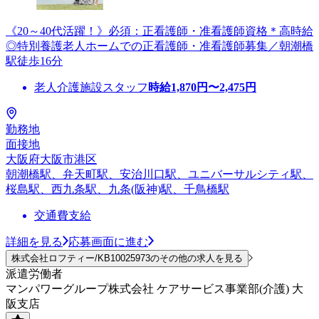
《20～40代活躍！》必須：正看護師・准看護師資格＊高時給
◎特別養護老人ホームでの正看護師・准看護師募集／朝潮橋
駅徒歩16分
老人介護施設スタッフ
時給
1,870
円〜
2,475
円
勤務地
面接地
大阪府大阪市港区
朝潮橋駅、弁天町駅、安治川口駅、ユニバーサルシティ駅、
桜島駅、西九条駅、九条(阪神)駅、千鳥橋駅
交通費支給
詳細を見る
応募画面に進む
株式会社ロフティー/KB10025973のその他の求人を見る
派遣労働者
マンパワーグループ株式会社 ケアサービス事業部(介護) 大
阪支店