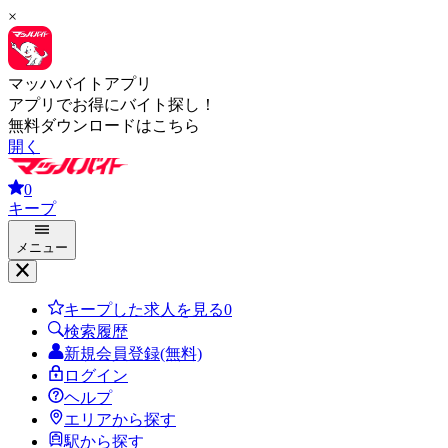
×
マッハバイトアプリ
アプリでお得にバイト探し！
無料ダウンロードはこちら
開く
0
キープ
メニュー
キープした求人を見る
0
検索履歴
新規会員登録(無料)
ログイン
ヘルプ
エリアから探す
駅から探す