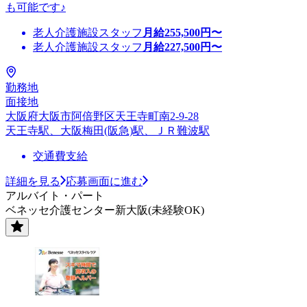
も可能です♪
老人介護施設スタッフ
月給
255,500
円〜
老人介護施設スタッフ
月給
227,500
円〜
勤務地
面接地
大阪府大阪市阿倍野区天王寺町南2-9-28
天王寺駅、大阪梅田(阪急)駅、ＪＲ難波駅
交通費支給
詳細を見る
応募画面に進む
アルバイト・パート
ベネッセ介護センター新大阪(未経験OK)