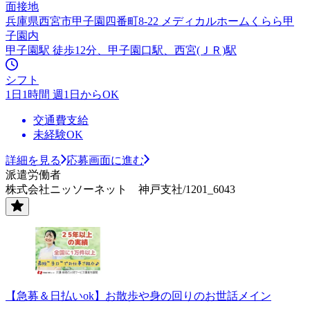
面接地
兵庫県西宮市甲子園四番町8-22 メディカルホームくらら甲
子園内
甲子園駅 徒歩12分、甲子園口駅、西宮(ＪＲ)駅
シフト
1日1時間 週1日からOK
交通費支給
未経験OK
詳細を見る
応募画面に進む
派遣労働者
株式会社ニッソーネット 神戸支社/1201_6043
【急募＆日払いok】お散歩や身の回りのお世話メイン