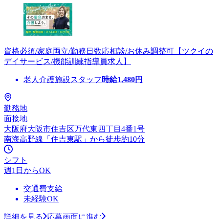
資格必須/家庭両立/勤務日数応相談/お休み調整可【ツクイの
デイサービス/機能訓練指導員求人】
老人介護施設スタッフ
時給
1,480
円
勤務地
面接地
大阪府大阪市住吉区万代東四丁目4番1号
南海高野線「住吉東駅」から徒歩約10分
シフト
週1日からOK
交通費支給
未経験OK
詳細を見る
応募画面に進む