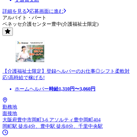
詳細を見る
応募画面に進む
アルバイト・パート
ベネッセ介護センター豊中(介護福祉士限定)
【介護福祉士限定】登録ヘルパーのお仕事◎シフト柔軟対
応!高時給で稼げる!
ホームヘルパー
時給
1,310
円〜
3,060
円
勤務地
面接地
大阪府豊中市岡町3-6 アソルティ豊中岡町404
岡町駅 徒歩4分、豊中駅 徒歩8分、千里中央駅