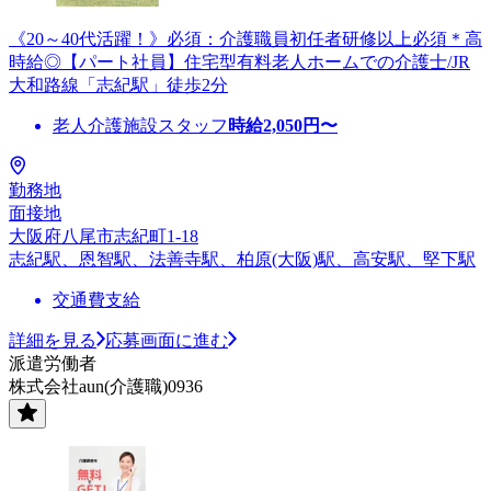
《20～40代活躍！》必須：介護職員初任者研修以上必須＊高
時給◎【パート社員】住宅型有料老人ホームでの介護士/JR
大和路線「志紀駅」徒歩2分
老人介護施設スタッフ
時給
2,050
円〜
勤務地
面接地
大阪府八尾市志紀町1-18
志紀駅、恩智駅、法善寺駅、柏原(大阪)駅、高安駅、堅下駅
交通費支給
詳細を見る
応募画面に進む
派遣労働者
株式会社aun(介護職)0936