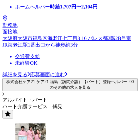
ホームヘルパー
時給
1,707
円〜
2,104
円
勤務地
面接地
大阪府大阪市福島区海老江七丁目3-16 パレス都2階2B号室
JR海老江駅1番出口から徒歩約3分
交通費支給
未経験OK
詳細を見る
応募画面に進む
株式会社ケア21 ケア21 福島（訪問介護）【パート】登録ヘルパー_90
のその他の求人を見る
アルバイト・パート
ハート介護サービス 鶴見