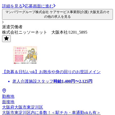
詳細を見る
応募画面に進む
マンパワーグループ株式会社 ケアサービス事業部(介護) 大阪支店のそ
の他の求人を見る
派遣労働者
株式会社ニッソーネット 大阪本社/1201_5895
【急募＆日払いok】お散歩や身の回りのお世話メイン
老人介護施設スタッフ
時給
1,400
円〜
2,125
円
勤務地
面接地
大阪府大阪市東淀川区
大阪市東淀川区内に多数！＜駅チカ・車通勤okも有＞