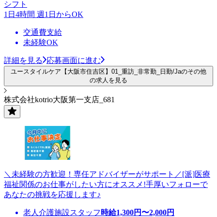
シフト
1日4時間 週1日からOK
交通費支給
未経験OK
詳細を見る
応募画面に進む
ユースタイルケア【大阪市住吉区】01_重訪_非常勤_日勤/Jaのその他
の求人を見る
株式会社kotrio大阪第一支店_681
＼未経験の方歓迎！専任アドバイザーがサポート／[派]医療
福祉関係のお仕事がしたい方にオススメ!手厚いフォローで
あなたの挑戦を応援します♪
老人介護施設スタッフ
時給
1,300
円〜
2,000
円