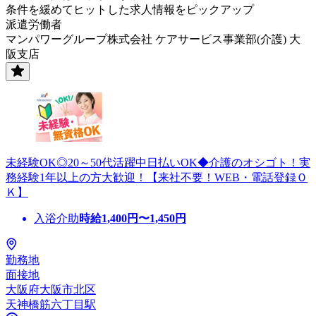
条件を緩めてヒットした求人情報をピックアップ
派遣労働者
マンパワーグループ株式会社 ケアサービス事業部(介護) 大
阪支店
未経験OK◎20～50代活躍中日払いOK◆介護のオシゴト！実
務経験1年以上の方大歓迎！【来社不要！WEB・電話登録Ｏ
Ｋ】
入浴介助
時給
1,400
円〜
1,450
円
勤務地
面接地
大阪府大阪市北区
天神橋筋六丁目駅