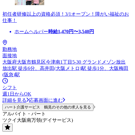
初任者研修以上の資格必須！3/1オープン！障がい福祉のお
仕事！
ホームヘルパー
時給
1,470
円〜
3,540
円
勤務地
面接地
大阪府大阪市鶴見区今津南1丁目5-30 グランドメゾン放出
放出駅 徒歩6分、高井田(大阪メトロ)駅 徒歩1分、大阪梅田
(阪急)駅
シフト
週1日からOK
詳細を見る
応募画面に進む
ハート介護サービス 鶴見のその他の求人を見る
アルバイト・パート
ツクイ大阪南万領(デイサービス)