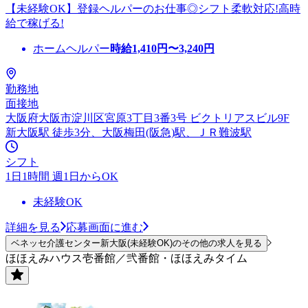
【未経験OK】登録ヘルパーのお仕事◎シフト柔軟対応!高時
給で稼げる!
ホームヘルパー
時給
1,410
円〜
3,240
円
勤務地
面接地
大阪府大阪市淀川区宮原3丁目3番3号 ビクトリアスビル9F
新大阪駅 徒歩3分、大阪梅田(阪急)駅、ＪＲ難波駅
シフト
1日1時間 週1日からOK
未経験OK
詳細を見る
応募画面に進む
ベネッセ介護センター新大阪(未経験OK)のその他の求人を見る
ほほえみハウス壱番館／弐番館・ほほえみタイム