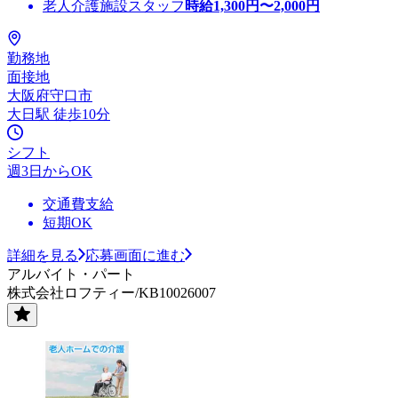
老人介護施設スタッフ
時給
1,300
円〜
2,000
円
勤務地
面接地
大阪府守口市
大日駅 徒歩10分
シフト
週3日からOK
交通費支給
短期OK
詳細を見る
応募画面に進む
アルバイト・パート
株式会社ロフティー/KB10026007