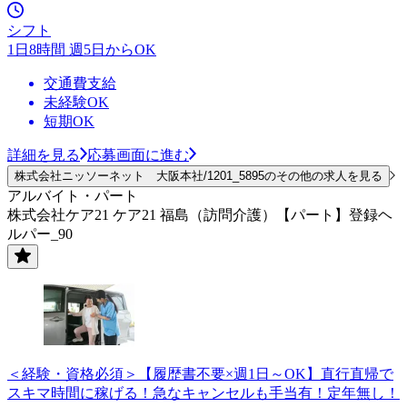
シフト
1日8時間 週5日からOK
交通費支給
未経験OK
短期OK
詳細を見る
応募画面に進む
株式会社ニッソーネット 大阪本社/1201_5895のその他の求人を見る
アルバイト・パート
株式会社ケア21 ケア21 福島（訪問介護）【パート】登録ヘ
ルパー_90
＜経験・資格必須＞【履歴書不要×週1日～OK】直行直帰で
スキマ時間に稼げる！急なキャンセルも手当有！定年無し！