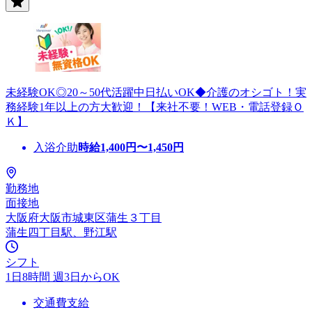
未経験OK◎20～50代活躍中日払いOK◆介護のオシゴト！実
務経験1年以上の方大歓迎！【来社不要！WEB・電話登録Ｏ
Ｋ】
入浴介助
時給
1,400
円〜
1,450
円
勤務地
面接地
大阪府大阪市城東区蒲生３丁目
蒲生四丁目駅、野江駅
シフト
1日8時間 週3日からOK
交通費支給