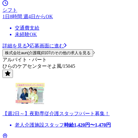
シフト
1日8時間 週4日からOK
交通費支給
未経験OK
詳細を見る
応募画面に進む
株式会社aun(介護職)0107のその他の求人を見る
アルバイト・パート
ひらのケアセンターそよ風/15045
【週2日～】夜勤専従介護スタッフ/パート募集！
老人介護施設スタッフ
時給
1,420
円〜
1,470
円