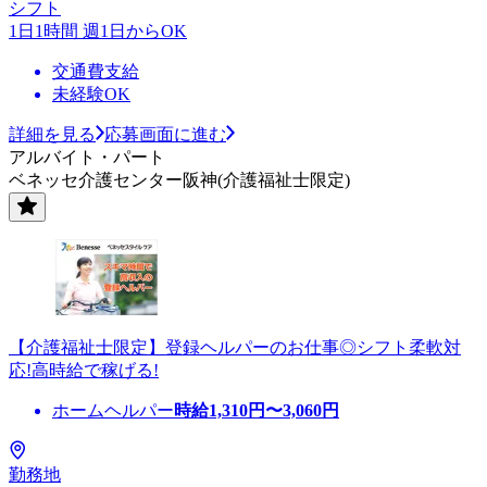
シフト
1日1時間 週1日からOK
交通費支給
未経験OK
詳細を見る
応募画面に進む
アルバイト・パート
ベネッセ介護センター阪神(介護福祉士限定)
【介護福祉士限定】登録ヘルパーのお仕事◎シフト柔軟対
応!高時給で稼げる!
ホームヘルパー
時給
1,310
円〜
3,060
円
勤務地