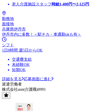
老人介護施設スタッフ
時給
1,400
円〜
2,125
円
勤務地
面接地
兵庫県伊丹市
伊丹市内に多数！＜駅チカ・車通勤okも有＞
シフト
1日8時間 週5日からOK
交通費支給
未経験OK
短期OK
詳細を見る
応募画面に進む
派遣労働者
株式会社aun(介護職)0991