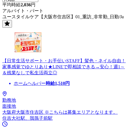
平均時給
2,036
円
アルバイト・パート
ユースタイルケア【大阪市住吉区】01_重訪_非常勤_日勤/Ja
【日常生活サポート・お手伝いSTAFF】髪色・ネイル自由！
家事感覚でゆとりあり★LINEで即相談できる→安心！週1～
＆残業なしで私生活両立◎
ホームヘルパー
時給
1,510
円
勤務地
面接地
大阪府大阪市住吉区 ※こちらは募集エリアとなります。
住吉大社駅、我孫子前駅