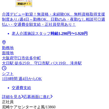
介護デビュー歓迎！無資格・未経験OK、無料資格取得支援
制度あり♪週4日～勤務OK、日勤のみ・夜勤なし相談可◎週
払い・交通費全額支給・正社員登用あり！
老人介護施設スタッフ
時給
1,290
円〜
1,920
円
勤務地
面接地
大阪府守口市佐多中町
大日駅 徒歩25分、守口市駅 バス19分、滝井駅
シフト
1日8時間 週4日からOK
交通費支給
詳細を見る
応募画面に進む
正社員
尼崎ケアセンターそよ風/13860