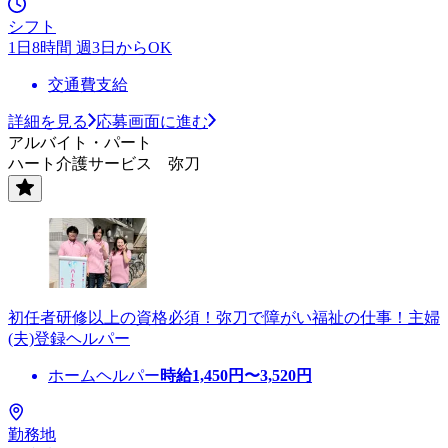
シフト
1日8時間 週3日からOK
交通費支給
詳細を見る
応募画面に進む
アルバイト・パート
ハート介護サービス 弥刀
初任者研修以上の資格必須！弥刀で障がい福祉の仕事！主婦
(夫)登録ヘルパー
ホームヘルパー
時給
1,450
円〜
3,520
円
勤務地