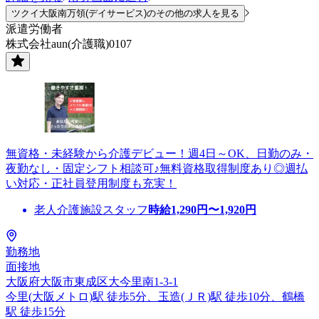
ツクイ大阪南万領(デイサービス)のその他の求人を見る
派遣労働者
株式会社aun(介護職)0107
無資格・未経験から介護デビュー！週4日～OK、日勤のみ・
夜勤なし・固定シフト相談可♪無料資格取得制度あり◎週払
い対応・正社員登用制度も充実！
老人介護施設スタッフ
時給
1,290
円〜
1,920
円
勤務地
面接地
大阪府大阪市東成区大今里南1-3-1
今里(大阪メトロ)駅 徒歩5分、玉造(ＪＲ)駅 徒歩10分、鶴橋
駅 徒歩15分