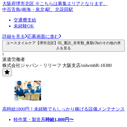
大阪府堺市北区 ※こちらは募集エリアとなります。
中百舌鳥(南海・泉北)駅、北花田駅
交通費支給
未経験OK
詳細を見る
応募画面に進む
ユースタイルケア【堺市北区】01_重訪_非常勤_夜勤/Jbのその他の求
人を見る
派遣労働者
株式会社ジャパン・リリーフ 大阪支店/oslwmhR-18380
高時給1800円！未経験でもしっかり稼げる設備メンテナンス
軽作業・製造系
時給
1,800
円〜