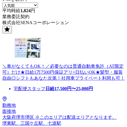
平均時給
1,824
円
業務委託契約
株式会社SENAコーポレーション
＼車がなくてもOK！／必要なのは普通自動車免許（AT限定
可）だけ★日給1万7500円保証アリ×日払いOK★髪型・服装
自由◎シフトもあなた次第！社用車プライベート利用も可！
宅配便スタッフ
日給
17,500
円〜
25,000
円
勤務地
面接地
大阪府堺市堺区 ※このエリアは配送エリアとなります。
堺東駅、三国ケ丘駅、七道駅