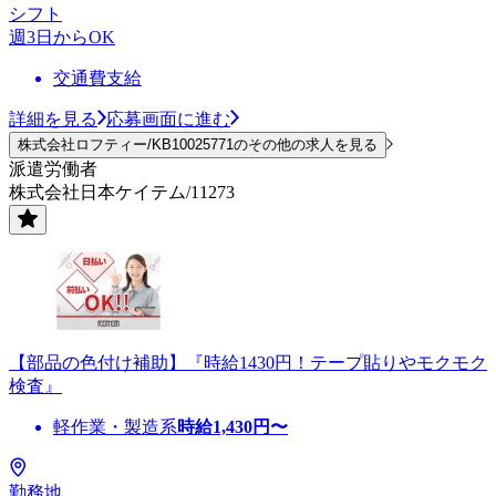
シフト
週3日からOK
交通費支給
詳細を見る
応募画面に進む
株式会社ロフティー/KB10025771のその他の求人を見る
派遣労働者
株式会社日本ケイテム/11273
【部品の色付け補助】『時給1430円！テープ貼りやモクモク
検査』
軽作業・製造系
時給
1,430
円〜
勤務地