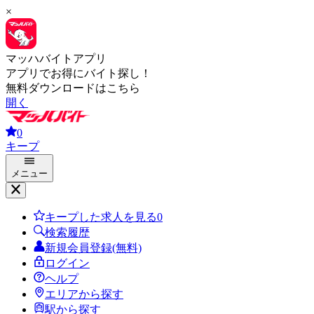
×
マッハバイトアプリ
アプリでお得にバイト探し！
無料ダウンロードはこちら
開く
0
キープ
メニュー
キープした求人を見る
0
検索履歴
新規会員登録(無料)
ログイン
ヘルプ
エリアから探す
駅から探す