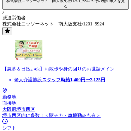
株式会社ニッソーネット 南大阪支社/1201_6542のその他の求人を見
る
派遣労働者
株式会社ニッソーネット 南大阪支社/1201_5924
【急募＆日払いok】お散歩や身の回りのお世話メイン
老人介護施設スタッフ
時給
1,400
円〜
2,125
円
勤務地
面接地
大阪府堺市西区
堺市西区内に多数！＜駅チカ・車通勤okも有＞
シフト