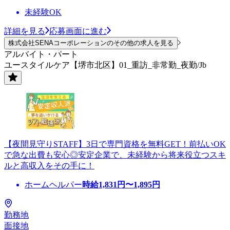
未経験OK
詳細を見る
応募画面に進む
株式会社SENAコーポレーションのその他の求人を見る
アルバイト・パート
ユースタイルケア【堺市北区】01_重訪_非常勤_夜勤/Jb
【夜間見守りSTAFF】3日で専門資格を無料GET！前払いOK
で急な出費も安心◎安定企業で、未経験から将来役立つスキ
ルと高収入をその手に！
ホームヘルパー
時給
1,831
円〜
1,895
円
勤務地
面接地