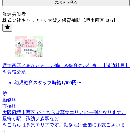
の求人を見る
派遣労働者
株式会社キャリア CC大阪／保育補助【堺市西区-006】
堺市西区／あなたらしく働ける保育のお仕事！【派遣社員】
※資格必須
幼児教育スタッフ
時給
1,500
円〜
勤務地
面接地
大阪府堺市西区 ※こちらは募集エリアの一例となります。
最寄り駅：諏訪ノ森駅など
※こちらは募集エリアです。勤務地は全国に多数ございま
す。