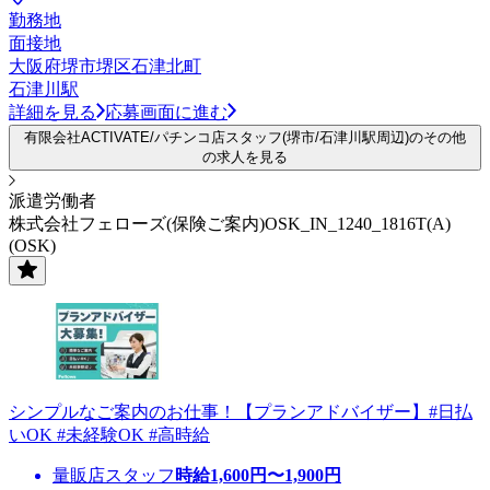
勤務地
面接地
大阪府堺市堺区石津北町
石津川駅
詳細を見る
応募画面に進む
有限会社ACTIVATE/パチンコ店スタッフ(堺市/石津川駅周辺)のその他
の求人を見る
派遣労働者
株式会社フェローズ(保険ご案内)OSK_IN_1240_1816T(A)
(OSK)
シンプルなご案内のお仕事！【プランアドバイザー】#日払
いOK #未経験OK #高時給
量販店スタッフ
時給
1,600
円〜
1,900
円