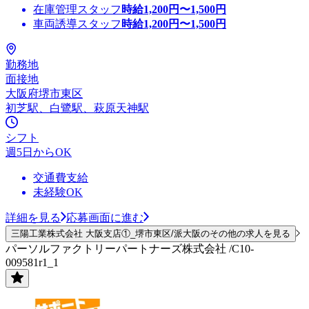
在庫管理スタッフ
時給
1,200
円〜
1,500
円
車両誘導スタッフ
時給
1,200
円〜
1,500
円
勤務地
面接地
大阪府堺市東区
初芝駅、白鷺駅、萩原天神駅
シフト
週5日からOK
交通費支給
未経験OK
詳細を見る
応募画面に進む
三陽工業株式会社 大阪支店①_堺市東区/派大阪のその他の求人を見る
パーソルファクトリーパートナーズ株式会社 /C10-
009581r1_1