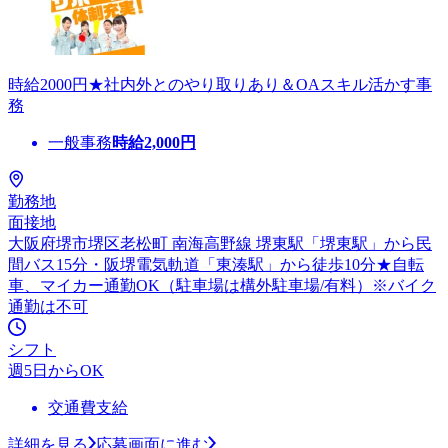
時給2000円★社内外とのやり取りあり＆OAスキル活かす事
務
一般事務
時給
2,000
円
勤務地
面接地
大阪府堺市堺区老松町 南海高野線 堺東駅「堺東駅」から民
間バス15分・阪堺電気軌道「東湊駅」から徒歩10分★自転
車、マイカー通勤OK（駐車場は構外駐車場/有料）※バイク
通勤は不可
シフト
週5日からOK
交通費支給
詳細を見る
応募画面に進む