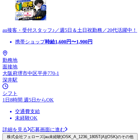
au接客・受付スタッフ♪／週5日＆土日祝勤務／20代活躍中！
携帯ショップ
時給
1,600
円〜
1,900
円
勤務地
面接地
大阪府堺市中区平井770-1
深井駅
シフト
1日8時間 週5日からOK
交通費支給
未経験OK
詳細を見る
応募画面に進む
株式会社フェローズ(au未経験)OSK_A_1236_1805T(A)(OSK)のその他