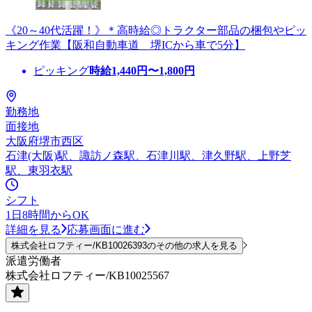
《20～40代活躍！》＊高時給◎トラクター部品の梱包やピッ
キング作業【阪和自動車道 堺ICから車で5分】
ピッキング
時給
1,440
円〜
1,800
円
勤務地
面接地
大阪府堺市西区
石津(大阪)駅、諏訪ノ森駅、石津川駅、津久野駅、上野芝
駅、東羽衣駅
シフト
1日8時間からOK
詳細を見る
応募画面に進む
株式会社ロフティー/KB10026393のその他の求人を見る
派遣労働者
株式会社ロフティー/KB10025567