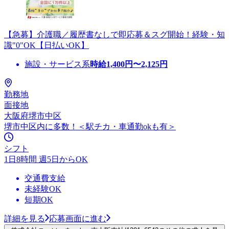
【急募】介護職／履歴書なしで即応募＆スグ開始！経験・知
識"0"OK【日払いOK】
施設・サービス系
時給
1,400
円〜
2,125
円
勤務地
面接地
大阪府堺市中区
堺市中区内に多数！＜駅チカ・車通勤okも有＞
シフト
1日8時間 週5日からOK
交通費支給
未経験OK
短期OK
詳細を見る
応募画面に進む