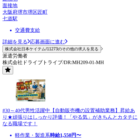
面接地
大阪府堺市堺区匠町
七道駅
交通費支給
詳細を見る
応募画面に進む
株式会社日本ケイテム/11273のその他の求人を見る
派遣労働者
株式会社ドライブトライブ/DR:MH209-01-MH
#30～40代男性活躍中【自動販売機の設置補助業務】昇給あ
り★頑張りはしっかり評価！「やる気」がきちんとカタチに
なる職場です！
軽作業・製造系
時給
1,550
円〜