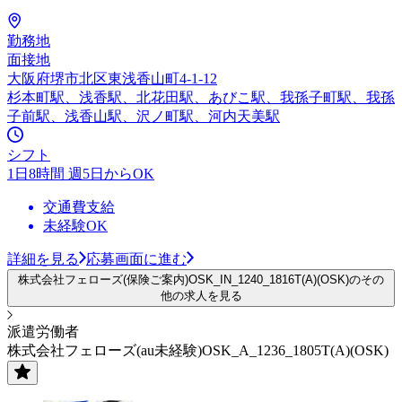
勤務地
面接地
大阪府堺市北区東浅香山町4-1-12
杉本町駅、浅香駅、北花田駅、あびこ駅、我孫子町駅、我孫
子前駅、浅香山駅、沢ノ町駅、河内天美駅
シフト
1日8時間 週5日からOK
交通費支給
未経験OK
詳細を見る
応募画面に進む
株式会社フェローズ(保険ご案内)OSK_IN_1240_1816T(A)(OSK)のその
他の求人を見る
派遣労働者
株式会社フェローズ(au未経験)OSK_A_1236_1805T(A)(OSK)