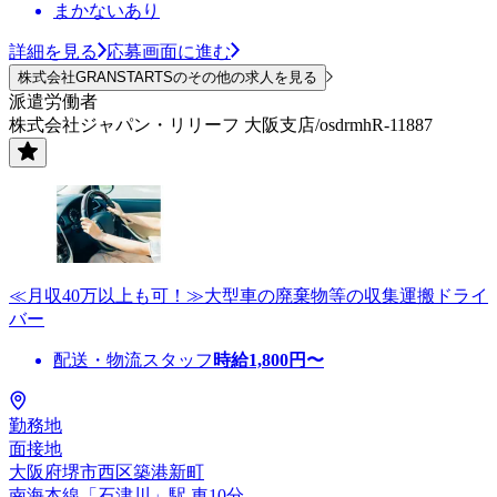
まかないあり
詳細を見る
応募画面に進む
株式会社GRANSTARTSのその他の求人を見る
派遣労働者
株式会社ジャパン・リリーフ 大阪支店/osdrmhR-11887
≪月収40万以上も可！≫大型車の廃棄物等の収集運搬ドライ
バー
配送・物流スタッフ
時給
1,800
円〜
勤務地
面接地
大阪府堺市西区築港新町
南海本線「石津川」駅 車10分