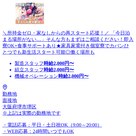
＼所持金ゼロ・家なしからの再スタート応援！／ 「今日泊
まる場所がない…」そんな方もまずはご相談ください！即入
寮OK×食事サポートあり★家具家電付き個室寮でカバンひ
とつでも新生活スタート可能◎働く場所も
製造スタッフ
時給
2,000
円〜
組立スタッフ
時給
2,000
円〜
機械オペレーション
時給
2,000
円〜
勤務地
面接地
大阪府堺市堺区
※上記は実際の勤務地です
・電話応募：平日・土日祝OK（9:00～20:00）
・WEB応募：24時間いつでもOK