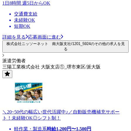
1日8時間 週5日からOK
交通費支給
未経験OK
短期OK
詳細を見る
応募画面に進む
株式会社ニッソーネット 南大阪支社/1201_5924のその他の求人を見
る
派遣労働者
三陽工業株式会社 大阪支店①_堺市東区/派大阪
＼20~50代の幅広い世代活躍中♪／自動販売機補充サポー
ト！未経験OK◎シフト制！
軽作業・製造系
時給
1,200
円〜
1,500
円