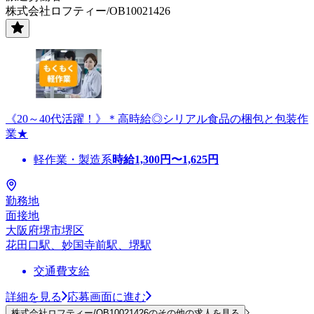
株式会社ロフティー/OB10021426
《20～40代活躍！》＊高時給◎シリアル食品の梱包と包装作
業★
軽作業・製造系
時給
1,300
円〜
1,625
円
勤務地
面接地
大阪府堺市堺区
花田口駅、妙国寺前駅、堺駅
交通費支給
詳細を見る
応募画面に進む
株式会社ロフティー/OB10021426のその他の求人を見る