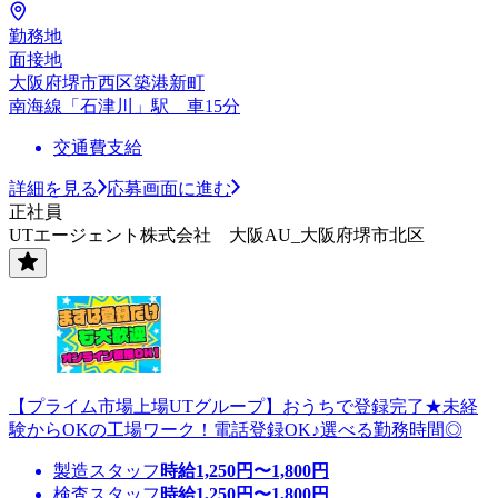
勤務地
面接地
大阪府堺市西区築港新町
南海線「石津川」駅 車15分
交通費支給
詳細を見る
応募画面に進む
正社員
UTエージェント株式会社 大阪AU_大阪府堺市北区
【プライム市場上場UTグループ】おうちで登録完了★未経
験からOKの工場ワーク！電話登録OK♪選べる勤務時間◎
製造スタッフ
時給
1,250
円〜
1,800
円
検査スタッフ
時給
1,250
円〜
1,800
円