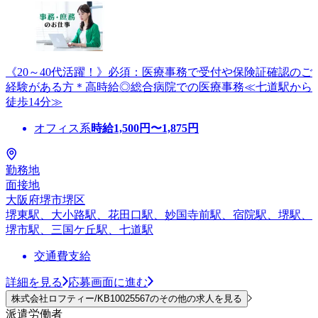
《20～40代活躍！》必須：医療事務で受付や保険証確認のご
経験がある方＊高時給◎総合病院での医療事務≪七道駅から
徒歩14分≫
オフィス系
時給
1,500
円〜
1,875
円
勤務地
面接地
大阪府堺市堺区
堺東駅、大小路駅、花田口駅、妙国寺前駅、宿院駅、堺駅、
堺市駅、三国ケ丘駅、七道駅
交通費支給
詳細を見る
応募画面に進む
株式会社ロフティー/KB10025567のその他の求人を見る
派遣労働者