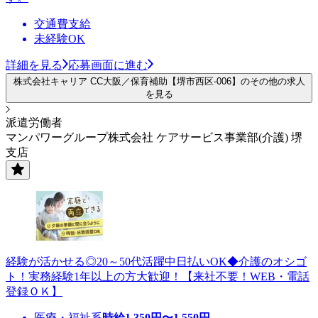
交通費支給
未経験OK
詳細を見る
応募画面に進む
株式会社キャリア CC大阪／保育補助【堺市西区-006】のその他の求人
を見る
派遣労働者
マンパワーグループ株式会社 ケアサービス事業部(介護) 堺
支店
経験が活かせる◎20～50代活躍中日払いOK◆介護のオシゴ
ト！実務経験1年以上の方大歓迎！【来社不要！WEB・電話
登録ＯＫ】
医療・福祉系
時給
1,350
円〜
1,550
円