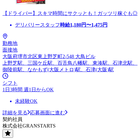
【ドライバー】スキマ時間にサクッとも！ガッツリ稼ぐも◎
デリバリースタッフ
時給
1,180
円〜
1,475
円
勤務地
面接地
大阪府堺市北区東上野芝町2-548 大鳥ビル
上野芝駅、三国ケ丘駅、百舌鳥八幡駅、東湊駅、石津北駅、
御陵前駅、なかもず(大阪メトロ)駅、石津(大阪)駅
シフト
1日3時間 週1日からOK
未経験OK
詳細を見る
応募画面に進む
契約社員
株式会社GRANSTARTS