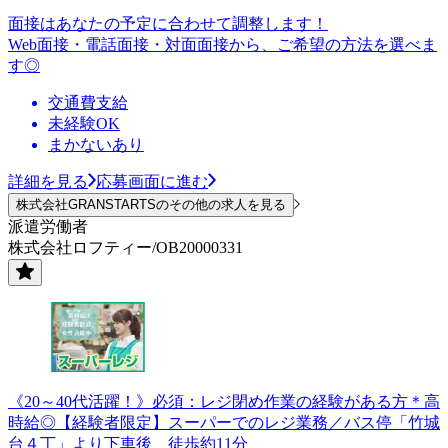
面接はあなたの予定に合わせて調整します！
Web面接・電話面接・対面面接から、ご希望の方法を選べま
す◎
交通費支給
未経験OK
まかないあり
詳細を見る
応募画面に進む
株式会社GRANSTARTSのその他の求人を見る
派遣労働者
株式会社ロフティー/OB20000331
《20～40代活躍！》必須：レジ閉め作業の経験がある方＊高
時給◎【経験者限定】スーパーでのレジ業務／バス停「竹城
台４丁」より下車後、徒歩約11分