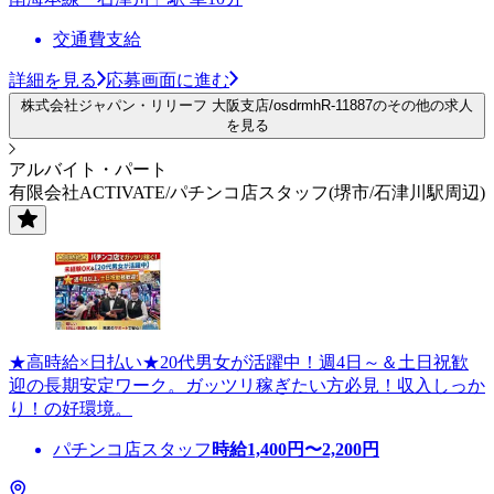
交通費支給
詳細を見る
応募画面に進む
株式会社ジャパン・リリーフ 大阪支店/osdrmhR-11887のその他の求人
を見る
アルバイト・パート
有限会社ACTIVATE/パチンコ店スタッフ(堺市/石津川駅周辺)
★高時給×日払い★20代男女が活躍中！週4日～＆土日祝歓
迎の長期安定ワーク。ガッツリ稼ぎたい方必見！収入しっか
り！の好環境。
パチンコ店スタッフ
時給
1,400
円〜
2,200
円