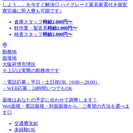
しよう…」を今すぐ解決◎ ハイグレード家具家電付き個室
寮完備に即入寮も可能です♪
倉庫スタッフ
時給
2,000
円〜
軽作業・製造系
時給
2,000
円〜
検査スタッフ
時給
2,000
円〜
勤務地
面接地
大阪府堺市堺区
※上記は実際の勤務地です
・電話応募：平日・土日祝OK（9:00～20:00）
・WEB応募：24時間いつでもOK
面接はあなたの予定に合わせて調整します！
Web面接・電話面接・対面面接から、ご希望の方法を選べま
す◎
交通費支給
未経験OK