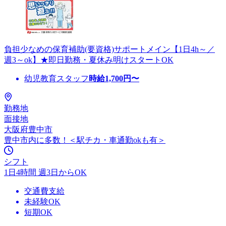
負担少なめの保育補助(要資格)サポートメイン【1日4h～／
週3～ok】★即日勤務・夏休み明けスタートOK
幼児教育スタッフ
時給
1,700
円〜
勤務地
面接地
大阪府豊中市
豊中市内に多数！＜駅チカ・車通勤okも有＞
シフト
1日4時間 週3日からOK
交通費支給
未経験OK
短期OK