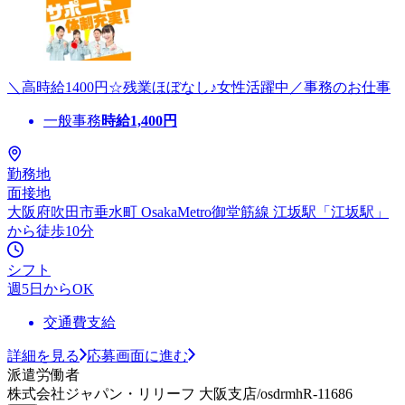
＼高時給1400円☆残業ほぼなし♪女性活躍中／事務のお仕事
一般事務
時給
1,400
円
勤務地
面接地
大阪府吹田市垂水町 OsakaMetro御堂筋線 江坂駅「江坂駅」
から徒歩10分
シフト
週5日からOK
交通費支給
詳細を見る
応募画面に進む
派遣労働者
株式会社ジャパン・リリーフ 大阪支店/osdrmhR-11686