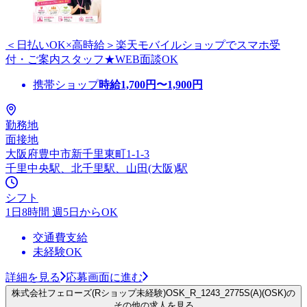
＜日払いOK×高時給＞楽天モバイルショップでスマホ受
付・ご案内スタッフ★WEB面談OK
携帯ショップ
時給
1,700
円〜
1,900
円
勤務地
面接地
大阪府豊中市新千里東町1-1-3
千里中央駅、北千里駅、山田(大阪)駅
シフト
1日8時間 週5日からOK
交通費支給
未経験OK
詳細を見る
応募画面に進む
株式会社フェローズ(Rショップ未経験)OSK_R_1243_2775S(A)(OSK)の
その他の求人を見る