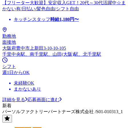
【フリーター大歓迎】安定収入GET！20代～30代活躍中☆ま
かない有/日払い/髪色自由/シフト自由
キッチンスタッフ
時給
1,180
円〜
勤務地
面接地
大阪府豊中市上新田3-10-10-105
千里中央駅、南千里駅、山田(大阪)駅、北千里駅
シフト
週1日からOK
未経験OK
まかないあり
詳細を見る
応募画面に進む
新着
パーソルファクトリーパートナーズ株式会社 /S01-010313_1