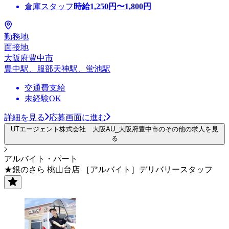
倉庫スタッフ
時給
1,250
円〜
1,800
円
勤務地
面接地
大阪府豊中市
豊中駅、服部天神駅、蛍池駅
交通費支給
未経験OK
詳細を見る
応募画面に進む
UTエージェント株式会社 大阪AU_大阪府豊中市のその他の求人を見
る
アルバイト・パート
★銀のさら 桃山台店 ［アルバイト］デリバリースタッフ