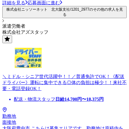
詳細を見る
応募画面に進む
株式会社ニッソーネット 北大阪支社/1201_2977のその他の求人を見
る
派遣労働者
株式会社アズスタッフ
＼ミドル・シニア世代活躍中！！／普通免許でOK！《配送
ドライバー》運転に集中できる◎体の負担は極少！！来社不
要・電話登録OK！
配送・物流スタッフ
日給
14,700
円〜
18,375
円
勤務地
面接地
大阪府豊中市 こちらは募集エリアです。勤務地は原稿内を