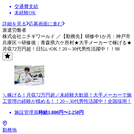
交通費支給
未経験OK
詳細を見る
応募画面に進む
派遣労働者
株式会社ニチギワールド ／【勤務先】研修中1か月：神戸市
兵庫区⇒研修後：青森県六ケ所村★大手メーカーで稼げる★
月収72万円超！日払いOK！20～30代男性活躍中！！98
＼稼げる！月収72万円超／未経験大歓迎！大手メーカーで施
工管理の経験が積める！！20～30代男性活躍中！全国採用！
施設管理員
時給
1,800
円〜
2,250
円
勤務地