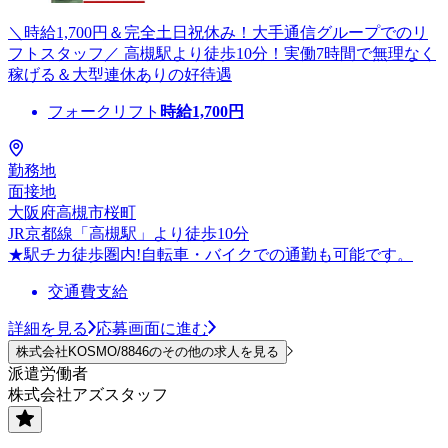
＼時給1,700円＆完全土日祝休み！大手通信グループでのリ
フトスタッフ／ 高槻駅より徒歩10分！実働7時間で無理なく
稼げる＆大型連休ありの好待遇
フォークリフト
時給
1,700
円
勤務地
面接地
大阪府高槻市桜町
JR京都線「高槻駅」より徒歩10分
★駅チカ徒歩圏内!自転車・バイクでの通勤も可能です。
交通費支給
詳細を見る
応募画面に進む
株式会社KOSMO/8846のその他の求人を見る
派遣労働者
株式会社アズスタッフ