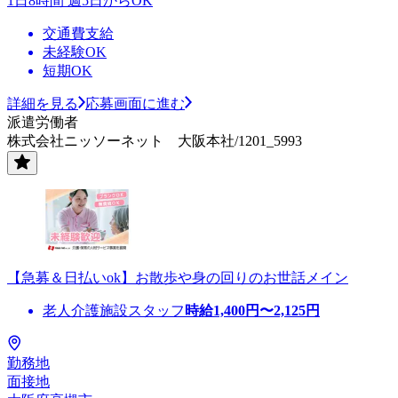
1日8時間 週5日からOK
交通費支給
未経験OK
短期OK
詳細を見る
応募画面に進む
派遣労働者
株式会社ニッソーネット 大阪本社/1201_5993
【急募＆日払いok】お散歩や身の回りのお世話メイン
老人介護施設スタッフ
時給
1,400
円〜
2,125
円
勤務地
面接地