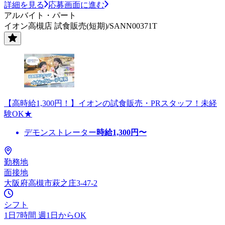
詳細を見る
応募画面に進む
アルバイト・パート
イオン高槻店 試食販売(短期)/SANN00371T
【高時給1,300円！】イオンの試食販売・PRスタッフ！未経
験OK★
デモンストレーター
時給
1,300
円〜
勤務地
面接地
大阪府高槻市萩之庄3-47-2
シフト
1日7時間 週1日からOK