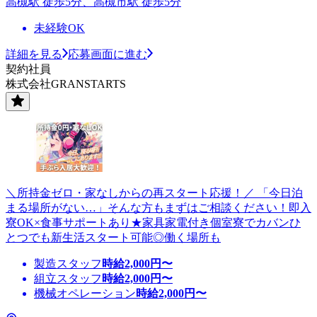
高槻駅 徒歩5分、高槻市駅 徒歩5分
未経験OK
詳細を見る
応募画面に進む
契約社員
株式会社GRANSTARTS
＼所持金ゼロ・家なしからの再スタート応援！／ 「今日泊
まる場所がない…」そんな方もまずはご相談ください！即入
寮OK×食事サポートあり★家具家電付き個室寮でカバンひ
とつでも新生活スタート可能◎働く場所も
製造スタッフ
時給
2,000
円〜
組立スタッフ
時給
2,000
円〜
機械オペレーション
時給
2,000
円〜