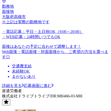
勤務地
面接地
大阪府高槻市
※上記は実際の勤務地です
・電話応募：平日・土日祝OK（9:00～20:00）
・WEB応募：24時間いつでもOK
面接はあなたの予定に合わせて調整します！
Web面接・電話面接・対面面接から、ご希望の方法を選べま
す◎
交通費支給
未経験OK
まかないあり
詳細を見る
応募画面に進む
派遣労働者
株式会社ドライブトライブ/DR:MH466-03-MH