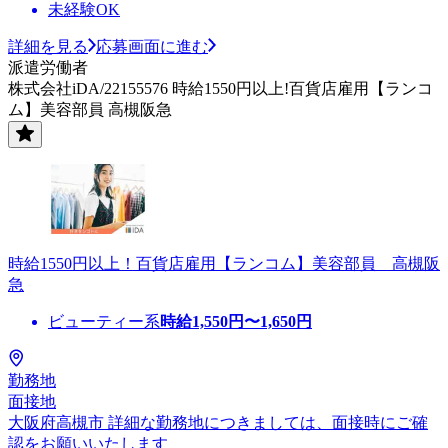
未経験OK
詳細を見る
応募画面に進む
派遣労働者
株式会社iDA/22155576 時給1550円以上!百貨店雇用【ランコ
ム】美容部員 高槻阪急
時給1550円以上！百貨店雇用【ランコム】美容部員 高槻阪
急
ビューティー系
時給
1,550
円〜
1,650
円
勤務地
面接地
大阪府高槻市 詳細な勤務地につきましては、面接時にご確
認をお願いいたします