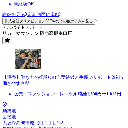
未経験OK
詳細を見る
応募画面に進む
株式会社クリアビジョン63(04)のその他の求人を見る
アルバイト・パート
リカーマウンテン 阪急高槻南口店
【販売】働き方の相談OK!充実待遇と手厚いサポート体制で
働きやすさ◎
販売・ファッション・レンタル
時給
1,300
円〜
1,812
円
勤務地
面接地
大阪府高槻市城北町二丁目3-2