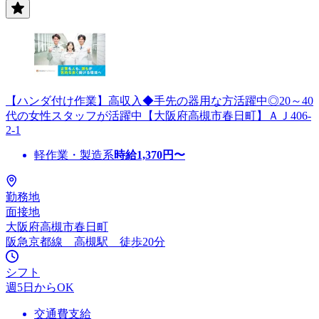
【ハンダ付け作業】高収入◆手先の器用な方活躍中◎20～40
代の女性スタッフが活躍中【大阪府高槻市春日町】ＡＪ406-
2-1
軽作業・製造系
時給
1,370
円〜
勤務地
面接地
大阪府高槻市春日町
阪急京都線 高槻駅 徒歩20分
シフト
週5日からOK
交通費支給