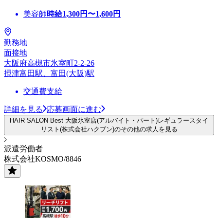
美容師
時給
1,300
円〜
1,600
円
勤務地
面接地
大阪府高槻市氷室町2-2-26
摂津富田駅、富田(大阪)駅
交通費支給
詳細を見る
応募画面に進む
HAIR SALON Best 大阪氷室店(アルバイト・パート)レギュラースタイ
リスト(株式会社ハクブン)のその他の求人を見る
派遣労働者
株式会社KOSMO/8846