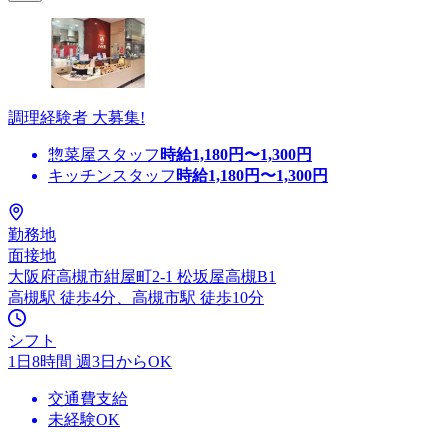
調理経験者 大募集!
惣菜屋スタッフ
時給
1,180
円〜
1,300
円
キッチンスタッフ
時給
1,180
円〜
1,300
円
勤務地
面接地
大阪府高槻市紺屋町2-1 松坂屋高槻B1
高槻駅 徒歩4分、高槻市駅 徒歩10分
シフト
1日8時間 週3日からOK
交通費支給
未経験OK