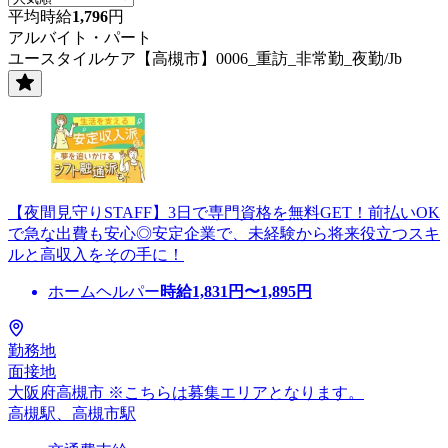
平均時給
1,796
円
アルバイト・パート
ユースタイルケア【高槻市】0006_重訪_非常勤_夜勤/Jb
【夜間見守りSTAFF】3日で専門資格を無料GET！前払いOK
で急な出費も安心◎安定企業で、未経験から将来役立つスキ
ルと高収入をその手に！
ホームヘルパー
時給
1,831
円〜
1,895
円
勤務地
面接地
大阪府高槻市 ※こちらは募集エリアとなります。
高槻駅、高槻市駅