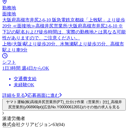
勤務地
面接地
大阪府高槻市井尻2-6-10 阪急電鉄京都線「上牧駅」より徒歩
20分 ≪面接地≫高槻井尻営業所/大阪府高槻市井尻2-6-10 ※
下記の駅名および徒歩時間は、実際の勤務地とは異なる可能
性がありますので、ご注意ください。
上牧(大阪)駅より徒歩20分、水無瀬駅より徒歩35分、高槻市
駅より車9分
シフト
1日3時間 週4日からOK
交通費支給
未経験OK
詳細を見る
応募画面に進む
ヤマト運輸(株)高槻井尻営業所(PT)_仕分け作業（営業所）[仕]_高槻井
尻営業所(y068969pt)(広告No.Y00000612651)のその他の求人を見る
派遣労働者
株式会社クリアビジョン63(04)