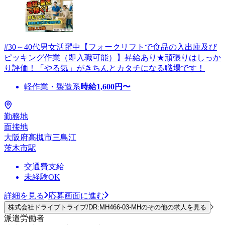
#30～40代男女活躍中【フォークリフトで食品の入出庫及び
ピッキング作業（即入職可能）】昇給あり★頑張りはしっか
り評価！「やる気」がきちんとカタチになる職場です！
軽作業・製造系
時給
1,600
円〜
勤務地
面接地
大阪府高槻市三島江
茨木市駅
交通費支給
未経験OK
詳細を見る
応募画面に進む
株式会社ドライブトライブ/DR:MH466-03-MHのその他の求人を見る
派遣労働者