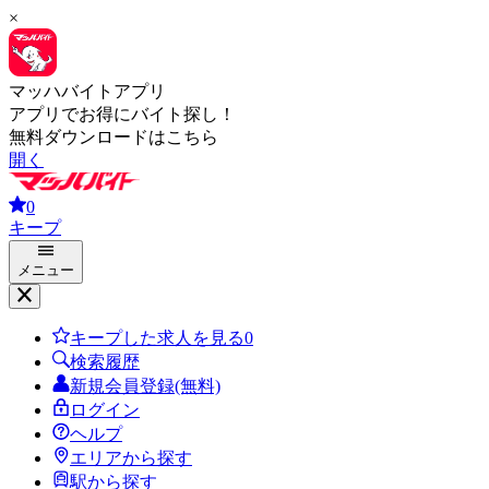
×
マッハバイトアプリ
アプリでお得にバイト探し！
無料ダウンロードはこちら
開く
0
キープ
メニュー
キープした求人を見る
0
検索履歴
新規会員登録(無料)
ログイン
ヘルプ
エリアから探す
駅から探す