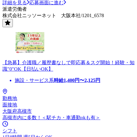
詳細を見る
応募画面に進む
派遣労働者
株式会社ニッソーネット 大阪本社/1201_6578
【急募】介護職／履歴書なしで即応募＆スグ開始！経験・知
識"0"OK【日払いOK】
施設・サービス系
時給
1,400
円〜
2,125
円
勤務地
面接地
大阪府高槻市
高槻市内に多数！＜駅チカ・車通勤okも有＞
シフト