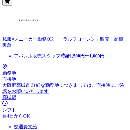
私服×スニーカー勤務OK！「ラルフローレン」販売 高槻
阪急
アパレル販売スタッフ
時給
1,500
円〜
1,600
円
勤務地
面接地
大阪府高槻市 詳細な勤務地につきましては、面接時にご確
認をお願いいたします
高槻駅
シフト
週4日からOK
交通費支給