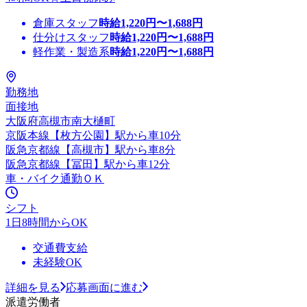
倉庫スタッフ
時給
1,220
円〜
1,688
円
仕分けスタッフ
時給
1,220
円〜
1,688
円
軽作業・製造系
時給
1,220
円〜
1,688
円
勤務地
面接地
大阪府高槻市南大樋町
京阪本線【枚方公園】駅から車10分
阪急京都線【高槻市】駅から車8分
阪急京都線【冨田】駅から車12分
車・バイク通勤ＯＫ
シフト
1日8時間からOK
交通費支給
未経験OK
詳細を見る
応募画面に進む
派遣労働者