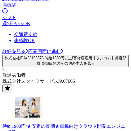
高槻駅
シフト
週5日からOK
交通費支給
未経験OK
詳細を見る
応募画面に進む
株式会社iDA/22155576 時給1550円以上!百貨店雇用【ランコム】美容部
員 高槻阪急のその他の求人を見る
派遣労働者
株式会社スタッフサービス/A07666
時給1900円/★安定の長期★車載向けクラウド開発エンジニ