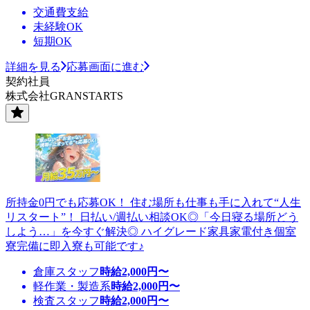
交通費支給
未経験OK
短期OK
詳細を見る
応募画面に進む
契約社員
株式会社GRANSTARTS
所持金0円でも応募OK！ 住む場所も仕事も手に入れて“人生
リスタート”！ 日払い/週払い相談OK◎「今日寝る場所どう
しよう…」を今すぐ解決◎ ハイグレード家具家電付き個室
寮完備に即入寮も可能です♪
倉庫スタッフ
時給
2,000
円〜
軽作業・製造系
時給
2,000
円〜
検査スタッフ
時給
2,000
円〜