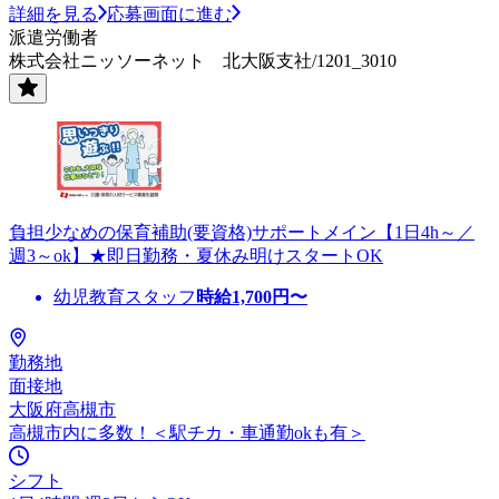
詳細を見る
応募画面に進む
派遣労働者
株式会社ニッソーネット 北大阪支社/1201_3010
負担少なめの保育補助(要資格)サポートメイン【1日4h～／
週3～ok】★即日勤務・夏休み明けスタートOK
幼児教育スタッフ
時給
1,700
円〜
勤務地
面接地
大阪府高槻市
高槻市内に多数！＜駅チカ・車通勤okも有＞
シフト