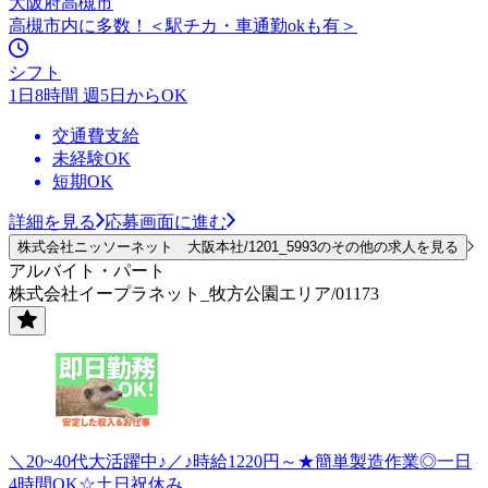
大阪府高槻市
高槻市内に多数！＜駅チカ・車通勤okも有＞
シフト
1日8時間 週5日からOK
交通費支給
未経験OK
短期OK
詳細を見る
応募画面に進む
株式会社ニッソーネット 大阪本社/1201_5993のその他の求人を見る
アルバイト・パート
株式会社イープラネット_牧方公園エリア/01173
＼20~40代大活躍中♪／♪時給1220円～★簡単製造作業◎一日
4時間OK☆土日祝休み