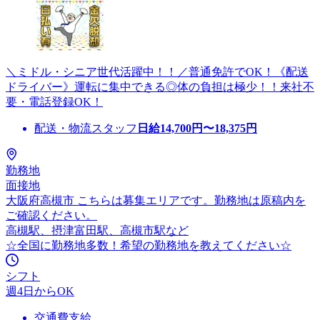
＼ミドル・シニア世代活躍中！！／普通免許でOK！《配送
ドライバー》運転に集中できる◎体の負担は極少！！来社不
要・電話登録OK！
配送・物流スタッフ
日給
14,700
円〜
18,375
円
勤務地
面接地
大阪府高槻市 こちらは募集エリアです。勤務地は原稿内を
ご確認ください。
高槻駅、摂津富田駅、高槻市駅など
☆全国に勤務地多数！希望の勤務地を教えてください☆
シフト
週4日からOK
交通費支給