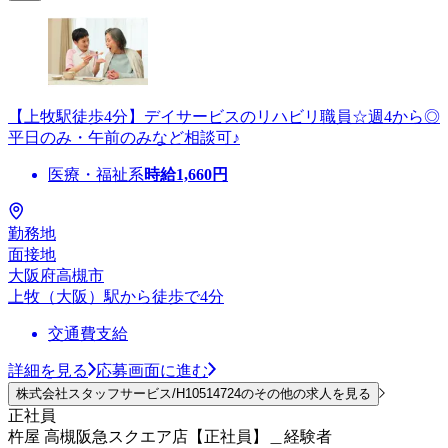
【上牧駅徒歩4分】デイサービスのリハビリ職員☆週4から◎
平日のみ・午前のみなど相談可♪
医療・福祉系
時給
1,660
円
勤務地
面接地
大阪府高槻市
上牧（大阪）駅から徒歩で4分
交通費支給
詳細を見る
応募画面に進む
株式会社スタッフサービス/H10514724のその他の求人を見る
正社員
杵屋 高槻阪急スクエア店【正社員】＿経験者