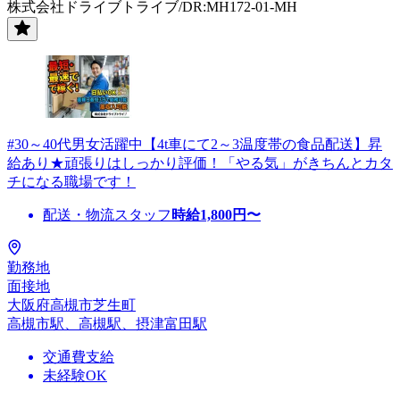
株式会社ドライブトライブ/DR:MH172-01-MH
#30～40代男女活躍中【4t車にて2～3温度帯の食品配送】昇
給あり★頑張りはしっかり評価！「やる気」がきちんとカタ
チになる職場です！
配送・物流スタッフ
時給
1,800
円〜
勤務地
面接地
大阪府高槻市芝生町
高槻市駅、高槻駅、摂津富田駅
交通費支給
未経験OK