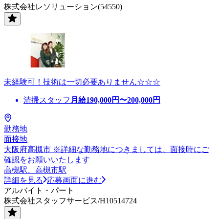
株式会社レソリューション(54550)
未経験可！技術は一切必要ありません☆☆☆
清掃スタッフ
月給
190,000
円〜
200,000
円
勤務地
面接地
大阪府高槻市 ※詳細な勤務地につきましては、面接時にご
確認をお願いいたします
高槻駅、高槻市駅
詳細を見る
応募画面に進む
アルバイト・パート
株式会社スタッフサービス/H10514724