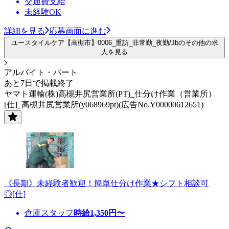
交通費支給
未経験OK
詳細を見る
応募画面に進む
ユースタイルケア【高槻市】0006_重訪_非常勤_夜勤/Jbのその他の求
人を見る
アルバイト・パート
あと7日で掲載終了
ヤマト運輸(株)高槻井尻営業所(PT)_仕分け作業（営業所）
[仕]_高槻井尻営業所(y068969pt)(広告No.Y00000612651)
《長期》未経験者歓迎！簡単仕分け作業★シフト相談可
◎[仕]
倉庫スタッフ
時給
1,350
円〜