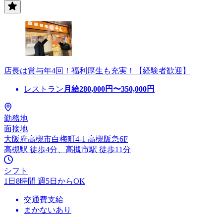
店長は賞与年4回！福利厚生も充実！【経験者歓迎】
レストラン
月給
280,000
円〜
350,000
円
勤務地
面接地
大阪府高槻市白梅町4-1 高槻阪急6F
高槻駅 徒歩4分、高槻市駅 徒歩11分
シフト
1日8時間 週5日からOK
交通費支給
まかないあり