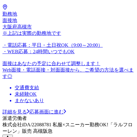
勤務地
面接地
大阪府高槻市
※上記は実際の勤務地です
・電話応募：平日・土日祝OK（9:00～20:00）
・WEB応募：24時間いつでもOK
面接はあなたの予定に合わせて調整します！
Web面接・電話面接・対面面接から、ご希望の方法を選べま
す◎
交通費支給
未経験OK
まかないあり
詳細を見る
応募画面に進む
派遣労働者
株式会社iDA/22088781 私服×スニーカー勤務OK!「ラルフロ
ーレン」販売 高槻阪急