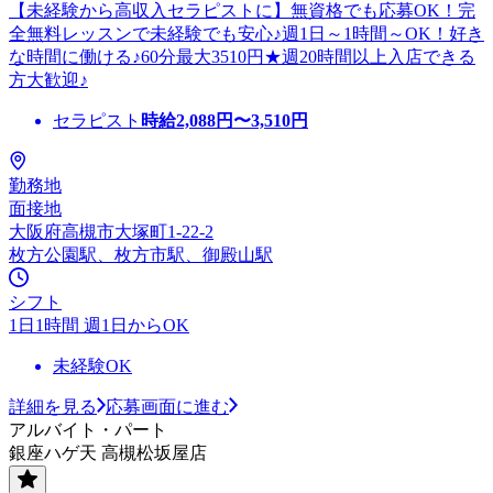
【未経験から高収入セラピストに】無資格でも応募OK！完
全無料レッスンで未経験でも安心♪週1日～1時間～OK！好き
な時間に働ける♪60分最大3510円★週20時間以上入店できる
方大歓迎♪
セラピスト
時給
2,088
円〜
3,510
円
勤務地
面接地
大阪府高槻市大塚町1-22-2
枚方公園駅、枚方市駅、御殿山駅
シフト
1日1時間 週1日からOK
未経験OK
詳細を見る
応募画面に進む
アルバイト・パート
銀座ハゲ天 高槻松坂屋店