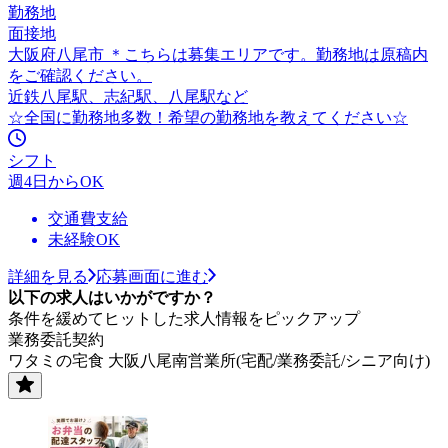
勤務地
面接地
大阪府八尾市 ＊こちらは募集エリアです。勤務地は原稿内
をご確認ください。
近鉄八尾駅、志紀駅、八尾駅など
☆全国に勤務地多数！希望の勤務地を教えてください☆
シフト
週4日からOK
交通費支給
未経験OK
詳細を見る
応募画面に進む
以下の求人はいかがですか？
条件を緩めてヒットした求人情報をピックアップ
業務委託契約
ワタミの宅食 大阪八尾南営業所(宅配/業務委託/シニア向け)