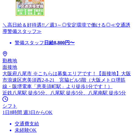
＼高日給＆好待遇!!／週3～◎安定環境で働ける◎≪交通誘
導警備スタッフ≫
警備スタッフ
日給
8,800
円〜
勤務地
面接地
大阪府八尾市 ※こちらは募集エリアです！【面接地】大阪
市浪速区恵美須西2-8-21 宮脇ビル5階（大阪メトロ堺筋
線・阪堺電車「恵美須町駅」より徒歩1分です！）
近鉄八尾駅 徒歩5分、八尾駅 徒歩5分、八尾南駅 徒歩5分
シフト
1日8時間 週3日からOK
交通費支給
未経験OK