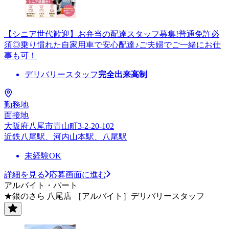
【シニア世代歓迎】お弁当の配達スタッフ募集!普通免許必
須◎乗り慣れた自家用車で安心配達♪ご夫婦でご一緒にお仕
事も可！
デリバリースタッフ
完全出来高制
勤務地
面接地
大阪府八尾市青山町3-2-20-102
近鉄八尾駅、河内山本駅、八尾駅
未経験OK
詳細を見る
応募画面に進む
アルバイト・パート
★銀のさら 八尾店 ［アルバイト］デリバリースタッフ