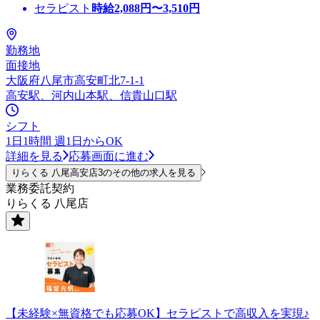
セラピスト
時給
2,088
円〜
3,510
円
勤務地
面接地
大阪府八尾市高安町北7-1-1
高安駅、河内山本駅、信貴山口駅
シフト
1日1時間 週1日からOK
詳細を見る
応募画面に進む
りらくる 八尾高安店3のその他の求人を見る
業務委託契約
りらくる 八尾店
【未経験×無資格でも応募OK】セラピストで高収入を実現♪