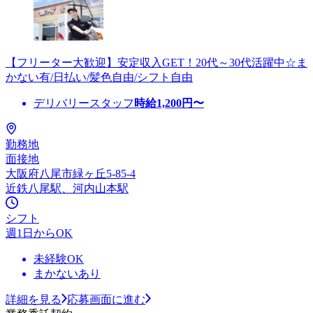
【フリーター大歓迎】安定収入GET！20代～30代活躍中☆ま
かない有/日払い/髪色自由/シフト自由
デリバリースタッフ
時給
1,200
円〜
勤務地
面接地
大阪府八尾市緑ヶ丘5-85-4
近鉄八尾駅、河内山本駅
シフト
週1日からOK
未経験OK
まかないあり
詳細を見る
応募画面に進む