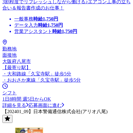
3割程度でリフレッシュしながら働ける♪エアコン工事の立ち
合い＆報告書作成のお仕事！
一般事務
時給
1,750
円
データ入力
時給
1,750
円
営業アシスタント
時給
1,750
円
勤務地
面接地
大阪府八尾市
【最寄り駅】
・大和路線「久宝寺駅」徒歩5分
・おおさか東線「久宝寺駅」徒歩5分
シフト
1日8時間 週5日からOK
詳細を見る
応募画面に進む
【202401_09】日本警備通信株式会社(アリオ八尾)