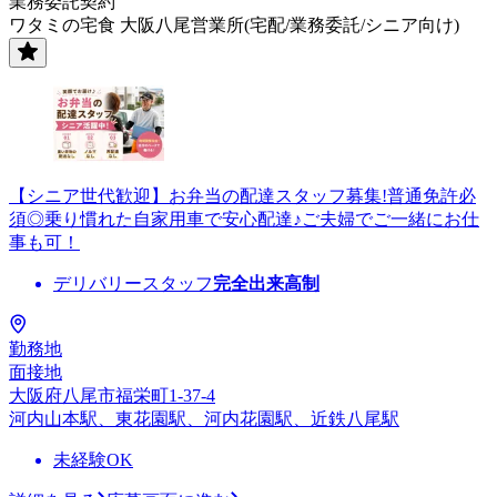
業務委託契約
ワタミの宅食 大阪八尾営業所(宅配/業務委託/シニア向け)
【シニア世代歓迎】お弁当の配達スタッフ募集!普通免許必
須◎乗り慣れた自家用車で安心配達♪ご夫婦でご一緒にお仕
事も可！
デリバリースタッフ
完全出来高制
勤務地
面接地
大阪府八尾市福栄町1-37-4
河内山本駅、東花園駅、河内花園駅、近鉄八尾駅
未経験OK