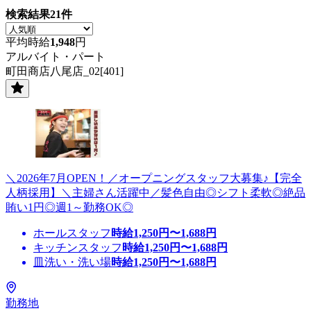
検索結果
21
件
平均時給
1,948
円
アルバイト・パート
町田商店八尾店_02[401]
＼2026年7月OPEN！／オープニングスタッフ大募集♪【完全
人柄採用】＼主婦さん活躍中／髪色自由◎シフト柔軟◎絶品
賄い1円◎週1～勤務OK◎
ホールスタッフ
時給
1,250
円〜
1,688
円
キッチンスタッフ
時給
1,250
円〜
1,688
円
皿洗い・洗い場
時給
1,250
円〜
1,688
円
勤務地