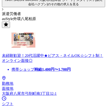
会社ハクブン)のその他の求人を見る
派遣労働者
auStyle外環八尾柏原
未経験歓迎！20代活躍中★ピアス・ネイルOK☆シフト制！
オンライン面接◎
携帯ショップ
時給
1,400
円〜
1,700
円
勤務地
面接地
大阪府八尾市弓削町南3丁目32-1
シフト