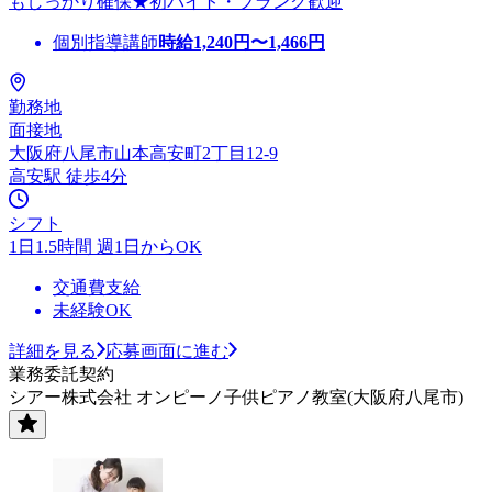
もしっかり確保★初バイト・ブランク歓迎
個別指導講師
時給
1,240
円〜
1,466
円
勤務地
面接地
大阪府八尾市山本高安町2丁目12-9
高安駅 徒歩4分
シフト
1日1.5時間 週1日からOK
交通費支給
未経験OK
詳細を見る
応募画面に進む
業務委託契約
シアー株式会社 オンピーノ子供ピアノ教室(大阪府八尾市)