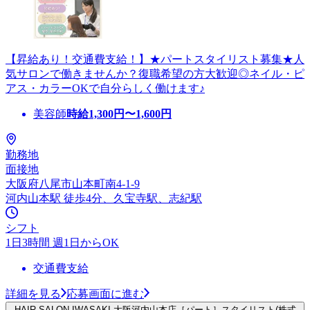
【昇給あり！交通費支給！】★パートスタイリスト募集★人
気サロンで働きませんか？復職希望の方大歓迎◎ネイル・ピ
アス・カラーOKで自分らしく働けます♪
美容師
時給
1,300
円〜
1,600
円
勤務地
面接地
大阪府八尾市山本町南4-1-9
河内山本駅 徒歩4分、久宝寺駅、志紀駅
シフト
1日3時間 週1日からOK
交通費支給
詳細を見る
応募画面に進む
HAIR SALON IWASAKI 大阪河内山本店［パート］スタイリスト(株式