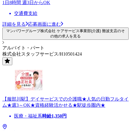
1日8時間 週3日からOK
交通費支給
詳細を見る
応募画面に進む
マンパワーグループ株式会社 ケアサービス事業部(介護) 難波支店のそ
の他の求人を見る
アルバイト・パート
株式会社スタッフサービス/H10501424
【服部川駅】デイサービスでの介護職★人気の日勤フルタイ
ム★週3～OK★資格経験活かせる★駅徒歩圏内★
医療・福祉系
時給
1,350
円