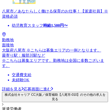
八尾市／あなたらしく働ける保育のお仕事！【派遣社員】※
資格必須
幼児教育スタッフ
時給
1,500
円〜
勤務地
面接地
大阪府八尾市 ※こちらは募集エリアの一例となります。
最寄り駅：服部川駅など
※こちらは募集エリアです。勤務地は全国に多数ございま
す。
交通費支給
未経験OK
詳細を見る
応募画面に進む
株式会社キャリア CC大阪／保育補助【八尾市-010】のその他の求人を
見る
派遣労働者