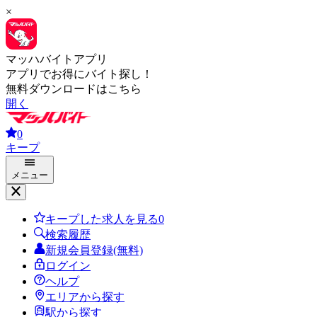
×
マッハバイトアプリ
アプリでお得にバイト探し！
無料ダウンロードはこちら
開く
0
キープ
メニュー
キープした求人を見る
0
検索履歴
新規会員登録(無料)
ログイン
ヘルプ
エリアから探す
駅から探す