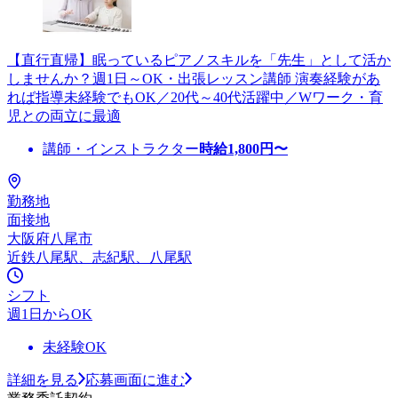
【直行直帰】眠っているピアノスキルを「先生」として活か
しませんか？週1日～OK・出張レッスン講師 演奏経験があ
れば指導未経験でもOK／20代～40代活躍中／Wワーク・育
児との両立に最適
講師・インストラクター
時給
1,800
円〜
勤務地
面接地
大阪府八尾市
近鉄八尾駅、志紀駅、八尾駅
シフト
週1日からOK
未経験OK
詳細を見る
応募画面に進む