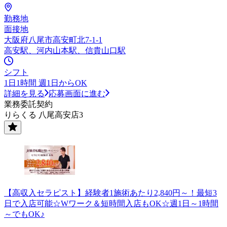
勤務地
面接地
大阪府八尾市高安町北7-1-1
高安駅、河内山本駅、信貴山口駅
シフト
1日1時間 週1日からOK
詳細を見る
応募画面に進む
業務委託契約
りらくる 八尾高安店3
【高収入セラピスト】経験者1施術あたり2,840円～！最短3
日で入店可能☆Wワーク＆短時間入店もOK☆週1日～1時間
～でもOK♪