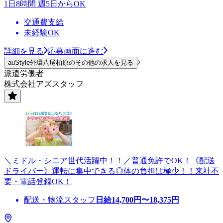
1日8時間 週5日からOK
交通費支給
未経験OK
詳細を見る
応募画面に進む
auStyle外環八尾柏原のその他の求人を見る
派遣労働者
株式会社アズスタッフ
＼ミドル・シニア世代活躍中！！／普通免許でOK！《配送
ドライバー》運転に集中できる◎体の負担は極少！！来社不
要・電話登録OK！
配送・物流スタッフ
日給
14,700
円〜
18,375
円