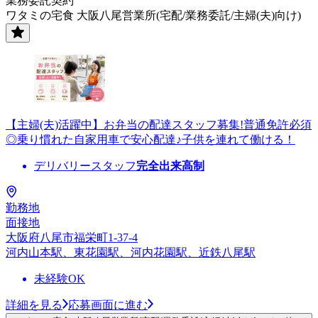
業務委託契約
ワタミの宅食 大阪八尾営業所(宅配/業務委託/主婦(夫)向け)
【主婦(夫)活躍中】お弁当の配達スタッフ募集!普通免許必須
◎乗り慣れた自家用車で安心配達♪子供を連れて働ける！
デリバリースタッフ
完全出来高制
勤務地
面接地
大阪府八尾市福栄町1-37-4
河内山本駅、東花園駅、河内花園駅、近鉄八尾駅
未経験OK
詳細を見る
応募画面に進む