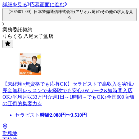
詳細を見る
応募画面に進む
【202401_09】日本警備通信株式会社(アリオ八尾)のその他の求人を見
る
業務委託契約
りらくる 八尾太子堂店
【未経験×無資格でも応募OK】セラピストで高収入を実現♪
完全無料レッスンで未経験でも安心♪Wワーク&短時間入店
OK♪平均月収33万円☆週1日～1時間～でもOK♪全国600店舗
の圧倒的集客力☆
セラピスト
時給
2,088
円〜
3,510
円
勤務地