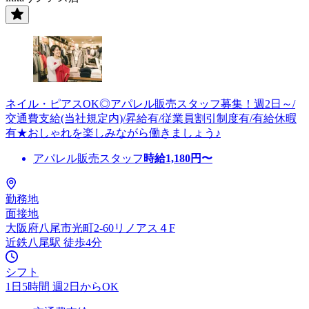
ネイル・ピアスOK◎アパレル販売スタッフ募集！週2日～/
交通費支給(当社規定内)/昇給有/従業員割引制度有/有給休暇
有★おしゃれを楽しみながら働きましょう♪
アパレル販売スタッフ
時給
1,180
円〜
勤務地
面接地
大阪府八尾市光町2-60リノアス４F
近鉄八尾駅 徒歩4分
シフト
1日5時間 週2日からOK