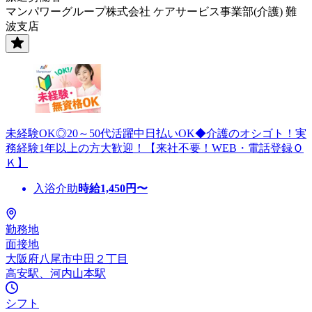
マンパワーグループ株式会社 ケアサービス事業部(介護) 難
波支店
未経験OK◎20～50代活躍中日払いOK◆介護のオシゴト！実
務経験1年以上の方大歓迎！【来社不要！WEB・電話登録Ｏ
Ｋ】
入浴介助
時給
1,450
円〜
勤務地
面接地
大阪府八尾市中田２丁目
高安駅、河内山本駅
シフト