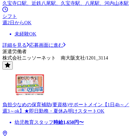
久宝寺口駅、近鉄八尾駅、久宝寺駅、八尾駅、河内山本駅
シフト
週2日からOK
未経験OK
詳細を見る
応募画面に進む
派遣労働者
株式会社ニッソーネット 南大阪支社/1201_3114
負担少なめの保育補助(要資格)サポートメイン【1日4h～／
週3～ok】★即日勤務・夏休み明けスタートOK
幼児教育スタッフ
時給
1,650
円〜