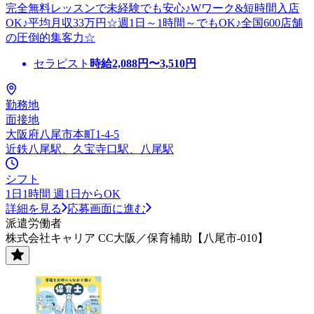
完全無料レッスンで未経験でも安心♪Wワーク&短時間入店
OK♪平均月収33万円☆週1日～1時間～でもOK♪全国600店舗
の圧倒的集客力☆
セラピスト
時給
2,088
円〜
3,510
円
勤務地
面接地
大阪府八尾市本町1-4-5
近鉄八尾駅、久宝寺口駅、八尾駅
シフト
1日1時間 週1日からOK
詳細を見る
応募画面に進む
派遣労働者
株式会社キャリア CC大阪／保育補助【八尾市-010】