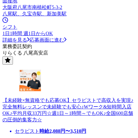
面接地
大阪府八尾市南植松町5-3-2
八尾駅、久宝寺駅、新加美駅
シフト
1日1時間 週1日からOK
詳細を見る
応募画面に進む
業務委託契約
りらくる 八尾高安店
【未経験×無資格でも応募OK】セラピストで高収入を実現♪
完全無料レッスンで未経験でも安心♪Wワーク&短時間入店
OK♪平均月収33万円☆週1日～1時間～でもOK♪全国600店舗
の圧倒的集客力☆
セラピスト
時給
2,088
円〜
3,510
円