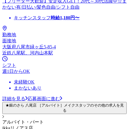
【フリーター大歓迎】安定収入GET！20代～30代活躍中☆ま
かない有/日払い/髪色自由/シフト自由
キッチンスタッフ
時給
1,180
円〜
勤務地
面接地
大阪府八尾市緑ヶ丘5-85-4
近鉄八尾駅、河内山本駅
シフト
週1日からOK
未経験OK
まかないあり
詳細を見る
応募画面に進む
★銀のさら 八尾店 ［アルバイト］メイクスタッフのその他の求人を見
る
アルバイト・パート
ikkaリノアス店