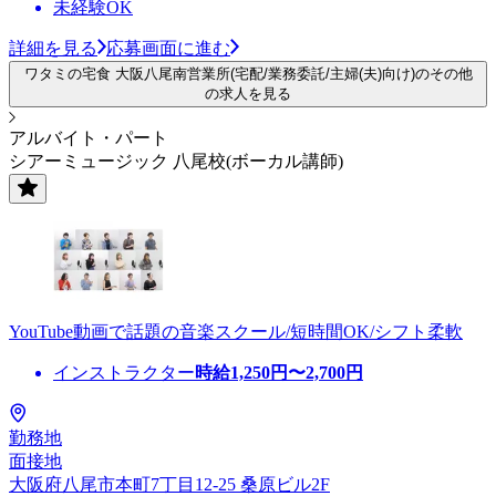
未経験OK
詳細を見る
応募画面に進む
ワタミの宅食 大阪八尾南営業所(宅配/業務委託/主婦(夫)向け)のその他
の求人を見る
アルバイト・パート
シアーミュージック 八尾校(ボーカル講師)
YouTube動画で話題の音楽スクール/短時間OK/シフト柔軟
インストラクター
時給
1,250
円〜
2,700
円
勤務地
面接地
大阪府八尾市本町7丁目12-25 桑原ビル2F