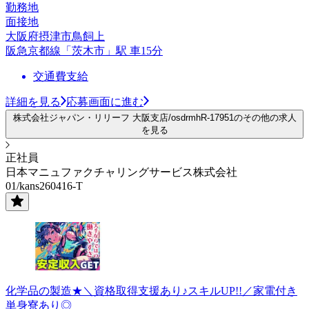
勤務地
面接地
大阪府摂津市鳥飼上
阪急京都線「茨木市」駅 車15分
交通費支給
詳細を見る
応募画面に進む
株式会社ジャパン・リリーフ 大阪支店/osdrmhR-17951のその他の求人
を見る
正社員
日本マニュファクチャリングサービス株式会社
01/kans260416-T
化学品の製造★＼資格取得支援あり♪スキルUP!!／家電付き
単身寮あり◎