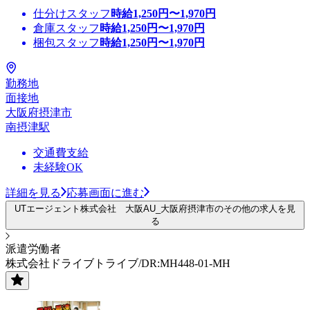
仕分けスタッフ
時給
1,250
円〜
1,970
円
倉庫スタッフ
時給
1,250
円〜
1,970
円
梱包スタッフ
時給
1,250
円〜
1,970
円
勤務地
面接地
大阪府摂津市
南摂津駅
交通費支給
未経験OK
詳細を見る
応募画面に進む
UTエージェント株式会社 大阪AU_大阪府摂津市のその他の求人を見
る
派遣労働者
株式会社ドライブトライブ/DR:MH448-01-MH