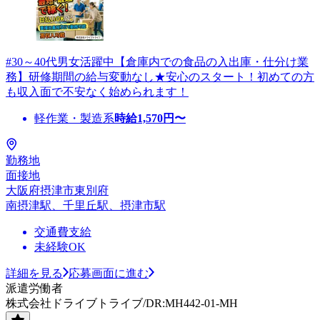
#30～40代男女活躍中【倉庫内での食品の入出庫・仕分け業
務】研修期間の給与変動なし★安心のスタート！初めての方
も収入面で不安なく始められます！
軽作業・製造系
時給
1,570
円〜
勤務地
面接地
大阪府摂津市東別府
南摂津駅、千里丘駅、摂津市駅
交通費支給
未経験OK
詳細を見る
応募画面に進む
派遣労働者
株式会社ドライブトライブ/DR:MH442-01-MH