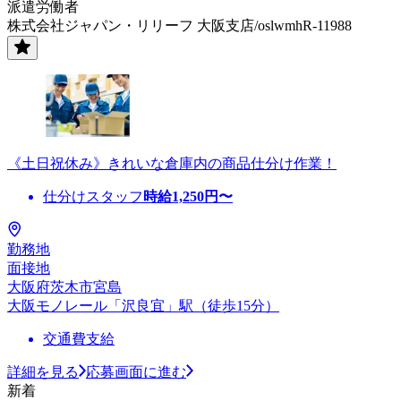
派遣労働者
株式会社ジャパン・リリーフ 大阪支店/oslwmhR-11988
《土日祝休み》きれいな倉庫内の商品仕分け作業！
仕分けスタッフ
時給
1,250
円〜
勤務地
面接地
大阪府茨木市宮島
大阪モノレール「沢良宜」駅（徒歩15分）
交通費支給
詳細を見る
応募画面に進む
新着