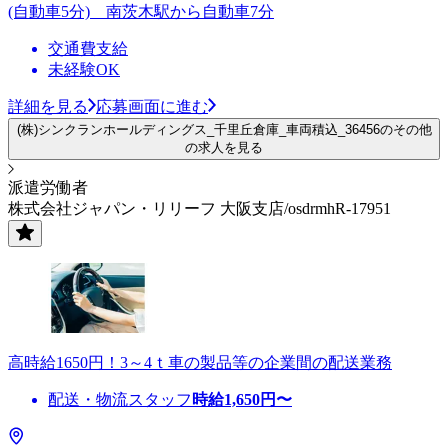
(自動車5分) 南茨木駅から自動車7分
交通費支給
未経験OK
詳細を見る
応募画面に進む
(株)シンクランホールディングス_千里丘倉庫_車両積込_36456のその他
の求人を見る
派遣労働者
株式会社ジャパン・リリーフ 大阪支店/osdrmhR-17951
高時給1650円！3～4ｔ車の製品等の企業間の配送業務
配送・物流スタッフ
時給
1,650
円〜