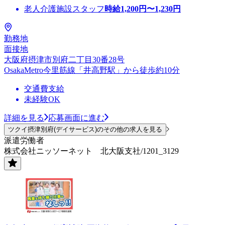
老人介護施設スタッフ
時給
1,200
円〜
1,230
円
勤務地
面接地
大阪府摂津市別府二丁目30番28号
OsakaMetro今里筋線「井高野駅」から徒歩約10分
交通費支給
未経験OK
詳細を見る
応募画面に進む
ツクイ摂津別府(デイサービス)のその他の求人を見る
派遣労働者
株式会社ニッソーネット 北大阪支社/1201_3129