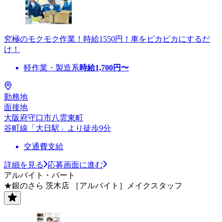
究極のモクモク作業！時給1550円！車をピカピカにするだ
け！
軽作業・製造系
時給
1,700
円〜
勤務地
面接地
大阪府守口市八雲東町
谷町線「大日駅」より徒歩9分
交通費支給
詳細を見る
応募画面に進む
アルバイト・パート
★銀のさら 茨木店 ［アルバイト］メイクスタッフ