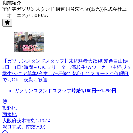
職業紹介
宇佐美ガソリンスタンド 府道14号茨木店(出光)(株式会社ユ
ーオーエス) /130107sy
【ガソリンスタンドスタッフ】未経験者大歓迎!髪色自由!週
2日、1日4時間～OK!フリーター/高校生/Ｗワーカー/主婦(夫)/
学生/シニア募集!充実した研修で安心してスタート☆何曜日
でもOK 夜勤も歓迎
ガソリンスタンドスタッフ
時給
1,180
円〜
1,250
円
勤務地
面接地
大阪府茨木市島1-19-14
沢良宜駅、南茨木駅