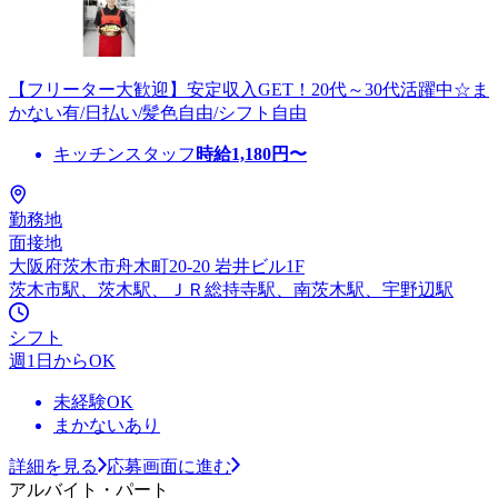
【フリーター大歓迎】安定収入GET！20代～30代活躍中☆ま
かない有/日払い/髪色自由/シフト自由
キッチンスタッフ
時給
1,180
円〜
勤務地
面接地
大阪府茨木市舟木町20-20 岩井ビル1F
茨木市駅、茨木駅、ＪＲ総持寺駅、南茨木駅、宇野辺駅
シフト
週1日からOK
未経験OK
まかないあり
詳細を見る
応募画面に進む
アルバイト・パート