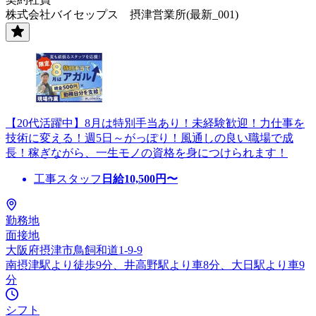
株式会社バイセップス 摂津営業所(最新_001)
【20代活躍中】8月は特別手当あり！未経験歓迎！力仕事を
技術に変える！週5日～がっぽり！風通しの良い職場で成
長！稼ぎながら、一生モノの資格を身につけられます！
工事スタッフ
日給
10,500
円〜
勤務地
面接地
大阪府摂津市鳥飼和道1-9-9
南摂津駅より徒歩9分、井高野駅より車8分、大日駅より車9
分
シフト