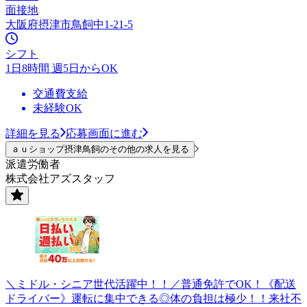
面接地
大阪府摂津市鳥飼中1-21-5
シフト
1日8時間 週5日からOK
交通費支給
未経験OK
詳細を見る
応募画面に進む
ａｕショップ摂津鳥飼のその他の求人を見る
派遣労働者
株式会社アズスタッフ
＼ミドル・シニア世代活躍中！！／普通免許でOK！《配送
ドライバー》運転に集中できる◎体の負担は極少！！来社不