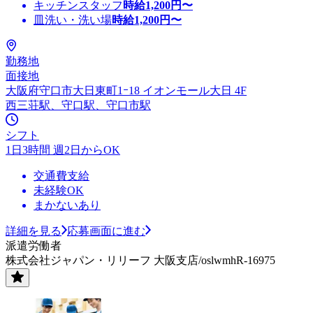
キッチンスタッフ
時給
1,200
円〜
皿洗い・洗い場
時給
1,200
円〜
勤務地
面接地
大阪府守口市大日東町1ｰ18 イオンモール大日 4F
西三荘駅、守口駅、守口市駅
シフト
1日3時間 週2日からOK
交通費支給
未経験OK
まかないあり
詳細を見る
応募画面に進む
派遣労働者
株式会社ジャパン・リリーフ 大阪支店/oslwmhR-16975