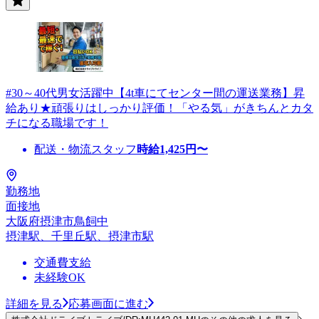
#30～40代男女活躍中【4t車にてセンター間の運送業務】昇
給あり★頑張りはしっかり評価！「やる気」がきちんとカタ
チになる職場です！
配送・物流スタッフ
時給
1,425
円〜
勤務地
面接地
大阪府摂津市鳥飼中
摂津駅、千里丘駅、摂津市駅
交通費支給
未経験OK
詳細を見る
応募画面に進む