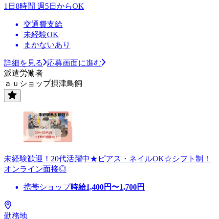
1日8時間 週5日からOK
交通費支給
未経験OK
まかないあり
詳細を見る
応募画面に進む
派遣労働者
ａｕショップ摂津鳥飼
未経験歓迎！20代活躍中★ピアス・ネイルOK☆シフト制！
オンライン面接◎
携帯ショップ
時給
1,400
円〜
1,700
円
勤務地