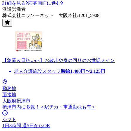
詳細を見る
応募画面に進む
派遣労働者
株式会社ニッソーネット 大阪本社/1201_5908
【急募＆日払いok】お散歩や身の回りのお世話メイン
老人介護施設スタッフ
時給
1,400
円〜
2,125
円
勤務地
面接地
大阪府摂津市
摂津市内に多数！＜駅チカ・車通勤okも有＞
シフト
1日8時間 週5日からOK