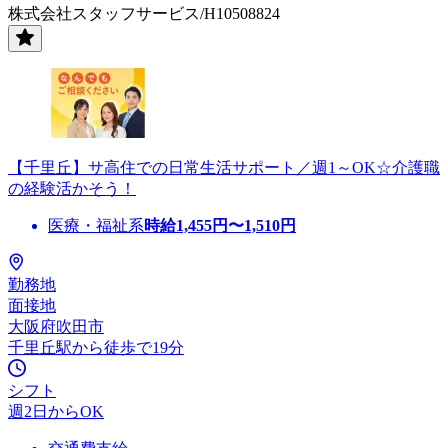
株式会社スタッフサービス/H10508824
【千里丘】サ高住での日常生活サポート／週1～OK☆介護職
の経験活かそう！
医療・福祉系
時給
1,455
円〜
1,510
円
勤務地
面接地
大阪府吹田市
千里丘駅から徒歩で19分
シフト
週2日からOK