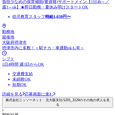
負担少なめの保育補助(要資格)サポートメイン【1日4h～／
週3～ok】★即日勤務・夏休み明けスタートOK
幼児教育スタッフ
時給
1,650
円〜
勤務地
面接地
大阪府摂津市
摂津市内に多数！＜駅チカ・車通勤okも有＞
シフト
1日4時間 週3日からOK
交通費支給
未経験OK
短期OK
詳細を見る
応募画面に進む
株式会社ニッソーネット 北大阪支社/1201_3129のその他の求人を見
る
契約社員