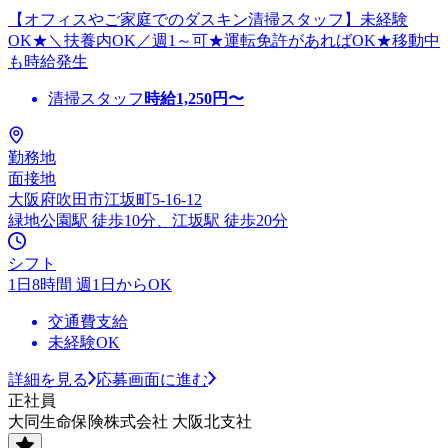
【オフィスやご家庭でのダスキン清掃スタッフ】未経験
OK★＼扶養内OK／週1～可★運転免許があればOK★移動中
も時給発生
清掃スタッフ
時給
1,250
円〜
勤務地
面接地
大阪府吹田市江坂町5-16-12
緑地公園駅 徒歩10分、江坂駅 徒歩20分
シフト
1日8時間 週1日からOK
交通費支給
未経験OK
詳細を見る
応募画面に進む
正社員
大同生命保険株式会社 大阪北支社