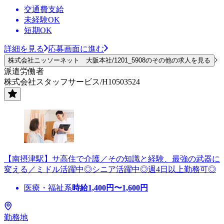
交通費支給
未経験OK
短期OK
詳細を見る
応募画面に進む
株式会社ニッソーネット 大阪本社/1201_5908のその他の求人を見る
派遣労働者
株式会社スタッフサービス/H10503524
【南摂津駅】サ高住で介護／その知識と経験、最強の武器に
変える／ミドル活躍中◎シニア活躍中◎週4日以上勤務可◎
医療・福祉系
時給
1,400
円〜
1,600
円
勤務地