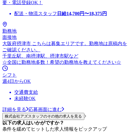
要・電話登録OK！
配送・物流スタッフ
日給
14,700
円〜
18,375
円
勤務地
面接地
大阪府摂津市 こちらは募集エリアです。勤務地は原稿内を
ご確認ください。
千里丘駅、南摂津駅、摂津市駅など
☆全国に勤務地多数！希望の勤務地を教えてください☆
シフト
週4日からOK
交通費支給
未経験OK
詳細を見る
応募画面に進む
株式会社アズスタッフのその他の求人を見る
以下の求人はいかがですか？
条件を緩めてヒットした求人情報をピックアップ