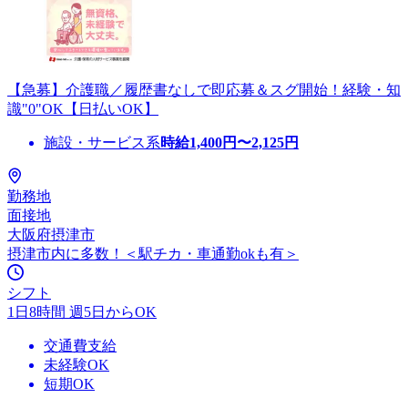
【急募】介護職／履歴書なしで即応募＆スグ開始！経験・知
識"0"OK【日払いOK】
施設・サービス系
時給
1,400
円〜
2,125
円
勤務地
面接地
大阪府摂津市
摂津市内に多数！＜駅チカ・車通勤okも有＞
シフト
1日8時間 週5日からOK
交通費支給
未経験OK
短期OK