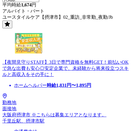
平均時給
1,674
円
アルバイト・パート
ユースタイルケア【摂津市】02_重訪_非常勤_夜勤/Jb
【夜間見守りSTAFF】3日で専門資格を無料GET！前払いOK
で急な出費も安心◎安定企業で、未経験から将来役立つスキ
ルと高収入をその手に！
ホームヘルパー
時給
1,831
円〜
1,895
円
勤務地
面接地
大阪府摂津市 ※こちらは募集エリアとなります。
千里丘駅、摂津市駅