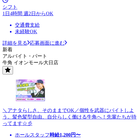
シフト
1日4時間 週2日からOK
交通費支給
未経験OK
詳細を見る
応募画面に進む
新着
アルバイト・パート
牛角 イオンモール大日店
＼アナタらしさ、そのままでOK／個性を武器にバイトしよ
う。髪色髪型自由、自分らしく働ける牛角へ！先輩たちが待
ってます☆彡
ホールスタッフ
時給
1,200
円〜