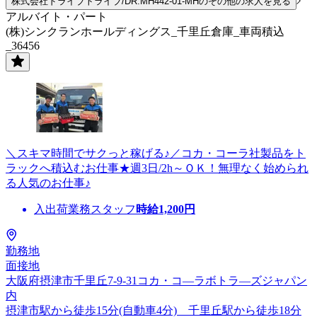
株式会社ドライブトライブ/DR:MH442-01-MHのその他の求人を見る
アルバイト・パート
(株)シンクランホールディングス_千里丘倉庫_車両積込
_36456
＼スキマ時間でサクっと稼げる♪／コカ・コーラ社製品をト
ラックへ積込むお仕事★週3日/2h～ＯＫ！無理なく始められ
る人気のお仕事♪
入出荷業務スタッフ
時給
1,200
円
勤務地
面接地
大阪府摂津市千里丘7-9-31コカ・コ―ラボトラ―ズジャパン
内
摂津市駅から徒歩15分(自動車4分) 千里丘駅から徒歩18分