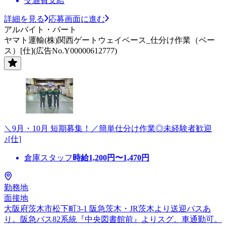
交通費支給
詳細を見る
応募画面に進む
アルバイト・パート
ヤマト運輸(株)関西ゲートウェイベース_仕分け作業（ベー
ス）[仕](広告No.Y00000612777)
＼9月・10月 短期募集！／簡単仕分け作業◎未経験者歓迎
♪[仕]
倉庫スタッフ
時給
1,200
円〜
1,470
円
勤務地
面接地
大阪府茨木市松下町3-1 阪急茨木・JR茨木より送迎バスあ
り。阪急バス82系統『中央図書館前』よりスグ。車通勤可。