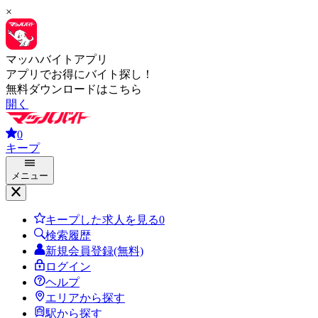
×
マッハバイトアプリ
アプリでお得にバイト探し！
無料ダウンロードはこちら
開く
0
キープ
メニュー
キープした求人を見る
0
検索履歴
新規会員登録(無料)
ログイン
ヘルプ
エリアから探す
駅から探す