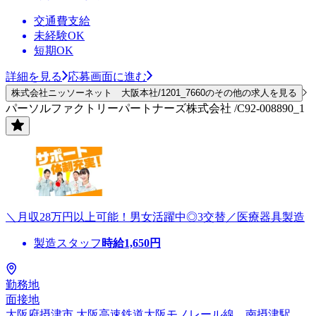
交通費支給
未経験OK
短期OK
詳細を見る
応募画面に進む
株式会社ニッソーネット 大阪本社/1201_7660のその他の求人を見る
パーソルファクトリーパートナーズ株式会社 /C92-008890_1
＼月収28万円以上可能！男女活躍中◎3交替／医療器具製造
製造スタッフ
時給
1,650
円
勤務地
面接地
大阪府摂津市 大阪高速鉄道大阪モノレール線 南摂津駅