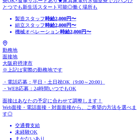
寮OK×食事サポートあり★家具家電付き個室寮でカバンひ
とつでも新生活スタート可能◎働く場所も
製造スタッフ
時給
2,000
円〜
組立スタッフ
時給
2,000
円〜
機械オペレーション
時給
2,000
円〜
勤務地
面接地
大阪府摂津市
※上記は実際の勤務地です
・電話応募：平日・土日祝OK（9:00～20:00）
・WEB応募：24時間いつでもOK
面接はあなたの予定に合わせて調整します！
Web面接・電話面接・対面面接から、ご希望の方法を選べま
す◎
交通費支給
未経験OK
まかないあり