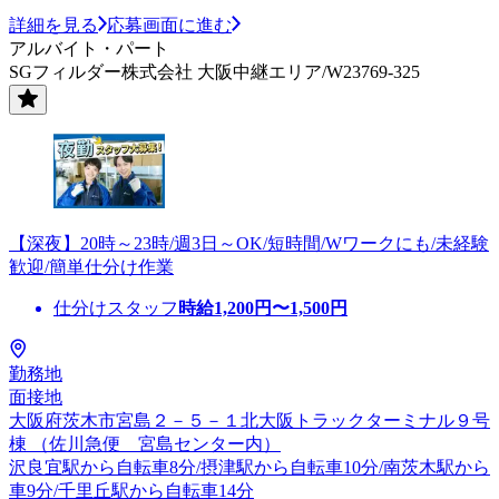
詳細を見る
応募画面に進む
アルバイト・パート
SGフィルダー株式会社 大阪中継エリア/W23769-325
【深夜】20時～23時/週3日～OK/短時間/Wワークにも/未経験
歓迎/簡単仕分け作業
仕分けスタッフ
時給
1,200
円〜
1,500
円
勤務地
面接地
大阪府茨木市宮島２－５－１北大阪トラックターミナル９号
棟 （佐川急便 宮島センター内）
沢良宜駅から自転車8分/摂津駅から自転車10分/南茨木駅から
車9分/千里丘駅から自転車14分