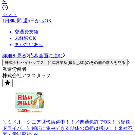
分
シフト
1日8時間 週5日からOK
交通費支給
未経験OK
まかないあり
詳細を見る
応募画面に進む
株式会社バイセップス 摂津営業所(最新_001)のその他の求人を見る
派遣労働者
株式会社アズスタッフ
＼ミドル・シニア世代活躍中！！／普通免許でOK！《配送
ドライバー》運転に集中できる◎体の負担は極少！！来社不
要・電話登録OK！