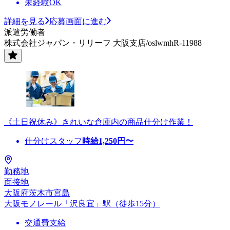
未経験OK
詳細を見る
応募画面に進む
派遣労働者
株式会社ジャパン・リリーフ 大阪支店/oslwmhR-11988
《土日祝休み》きれいな倉庫内の商品仕分け作業！
仕分けスタッフ
時給
1,250
円〜
勤務地
面接地
大阪府茨木市宮島
大阪モノレール「沢良宜」駅（徒歩15分）
交通費支給