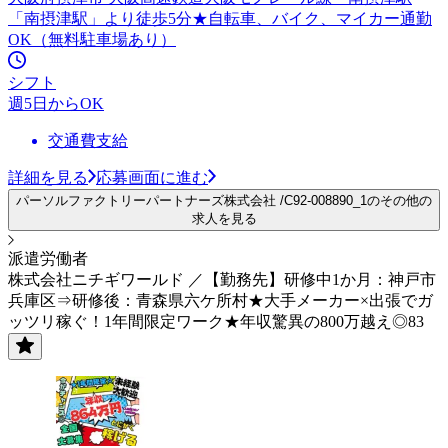
「南摂津駅」より徒歩5分★自転車、バイク、マイカー通勤
OK（無料駐車場あり）
シフト
週5日からOK
交通費支給
詳細を見る
応募画面に進む
パーソルファクトリーパートナーズ株式会社 /C92-008890_1のその他の
求人を見る
派遣労働者
株式会社ニチギワールド ／【勤務先】研修中1か月：神戸市
兵庫区⇒研修後：青森県六ケ所村★大手メーカー×出張でガ
ッツリ稼ぐ！1年間限定ワーク★年収驚異の800万越え◎83