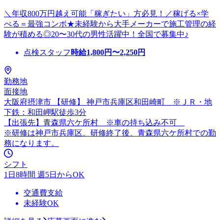
＼年収800万円越え可能「稼ぎたい」方必見！／稼げる×学
べる＝最強コンボ★未経験から大手メーカーで施工管理の経
験が積める◎20〜30代の男性活躍中！全国で募集中♪
点検スタッフ
時給
1,800
円〜
2,250
円
勤務地
面接地
大阪府摂津市 【研修】 神戸市兵庫区和田崎町 ※ＪＲ・地
下鉄：和田岬駅徒歩3分
【出張先】青森県六ケ所村 ※車の持ち込み不可
※研修は神戸市兵庫区、研修終了後、青森県六ケ所村での勤
務になります。
シフト
1日8時間 週5日からOK
交通費支給
未経験OK