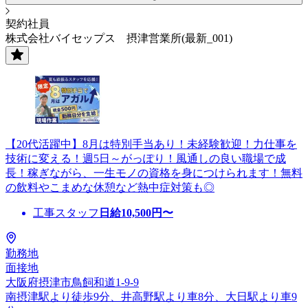
契約社員
株式会社バイセップス 摂津営業所(最新_001)
【20代活躍中】8月は特別手当あり！未経験歓迎！力仕事を
技術に変える！週5日～がっぽり！風通しの良い職場で成
長！稼ぎながら、一生モノの資格を身につけられます！無料
の飲料やこまめな休憩など熱中症対策も◎
工事スタッフ
日給
10,500
円〜
勤務地
面接地
大阪府摂津市鳥飼和道1-9-9
南摂津駅より徒歩9分、井高野駅より車8分、大日駅より車9