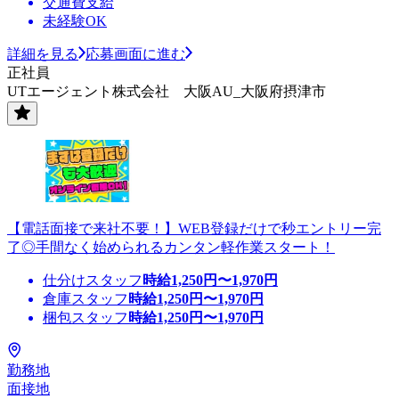
交通費支給
未経験OK
詳細を見る
応募画面に進む
正社員
UTエージェント株式会社 大阪AU_大阪府摂津市
【電話面接で来社不要！】WEB登録だけで秒エントリー完
了◎手間なく始められるカンタン軽作業スタート！
仕分けスタッフ
時給
1,250
円〜
1,970
円
倉庫スタッフ
時給
1,250
円〜
1,970
円
梱包スタッフ
時給
1,250
円〜
1,970
円
勤務地
面接地