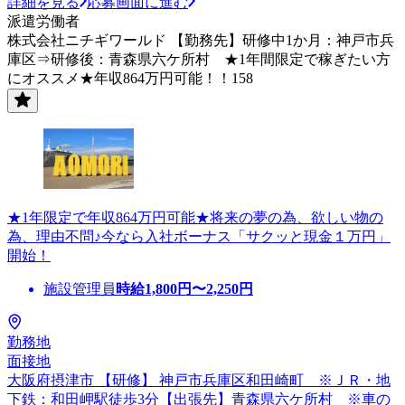
詳細を見る
応募画面に進む
派遣労働者
株式会社ニチギワールド 【勤務先】研修中1か月：神戸市兵
庫区⇒研修後：青森県六ケ所村 ★1年間限定で稼ぎたい方
にオススメ★年収864万円可能！！158
★1年限定で年収864万円可能★将来の夢の為、欲しい物の
為、理由不問♪今なら入社ボーナス「サクッと現金１万円」
開始！
施設管理員
時給
1,800
円〜
2,250
円
勤務地
面接地
大阪府摂津市 【研修】 神戸市兵庫区和田崎町 ※ＪＲ・地
下鉄：和田岬駅徒歩3分【出張先】青森県六ケ所村 ※車の