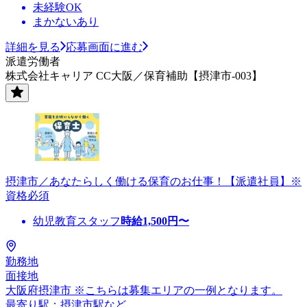
未経験OK
まかないあり
詳細を見る
応募画面に進む
派遣労働者
株式会社キャリア CC大阪／保育補助【摂津市-003】
摂津市／あなたらしく働ける保育のお仕事！【派遣社員】※
資格必須
幼児教育スタッフ
時給
1,500
円〜
勤務地
面接地
大阪府摂津市 ※こちらは募集エリアの一例となります。
最寄り駅：摂津市駅など