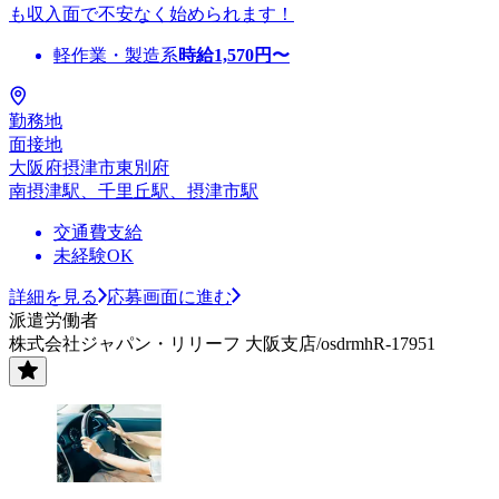
も収入面で不安なく始められます！
軽作業・製造系
時給
1,570
円〜
勤務地
面接地
大阪府摂津市東別府
南摂津駅、千里丘駅、摂津市駅
交通費支給
未経験OK
詳細を見る
応募画面に進む
派遣労働者
株式会社ジャパン・リリーフ 大阪支店/osdrmhR-17951