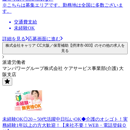
※こちらは募集エリアです。勤務地は全国に多数ございま
す。
交通費支給
未経験OK
詳細を見る
応募画面に進む
株式会社キャリア CC大阪／保育補助【摂津市-003】のその他の求人を
見る
派遣労働者
マンパワーグループ株式会社 ケアサービス事業部(介護) 大
阪支店
未経験OK◎20～50代活躍中日払いOK◆介護のオシゴト！実
務経験1年以上の方大歓迎！【来社不要！WEB・電話登録Ｏ