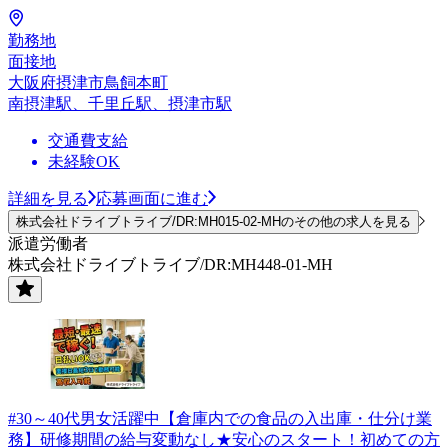
勤務地
面接地
大阪府摂津市鳥飼本町
南摂津駅、千里丘駅、摂津市駅
交通費支給
未経験OK
詳細を見る
応募画面に進む
株式会社ドライブトライブ/DR:MH015-02-MHのその他の求人を見る
派遣労働者
株式会社ドライブトライブ/DR:MH448-01-MH
#30～40代男女活躍中【倉庫内での食品の入出庫・仕分け業
務】研修期間の給与変動なし★安心のスタート！初めての方