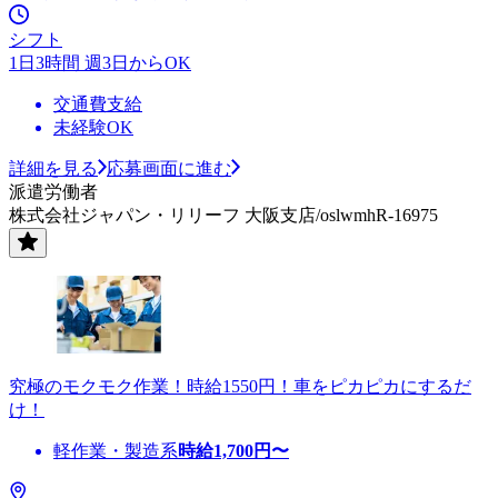
シフト
1日3時間 週3日からOK
交通費支給
未経験OK
詳細を見る
応募画面に進む
派遣労働者
株式会社ジャパン・リリーフ 大阪支店/oslwmhR-16975
究極のモクモク作業！時給1550円！車をピカピカにするだ
け！
軽作業・製造系
時給
1,700
円〜