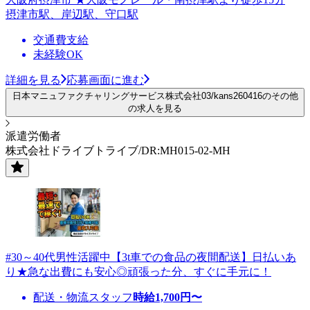
摂津市駅、岸辺駅、守口駅
交通費支給
未経験OK
詳細を見る
応募画面に進む
日本マニュファクチャリングサービス株式会社03/kans260416のその他
の求人を見る
派遣労働者
株式会社ドライブトライブ/DR:MH015-02-MH
#30～40代男性活躍中【3t車での食品の夜間配送】日払いあ
り★急な出費にも安心◎頑張った分、すぐに手元に！
配送・物流スタッフ
時給
1,700
円〜