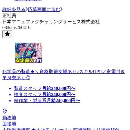
詳細を見る
応募画面に進む
正社員
日本マニュファクチャリングサービス株式会社
03/kans260416
化学品の製造★＼資格取得支援あり♪スキルUP!!／家電付き
単身寮あり◎
製造スタッフ
月給
240,000
円〜
検査スタッフ
月給
240,000
円〜
軽作業・製造系
月給
240,000
円〜
勤務地
面接地
大阪府摂津市 ★大阪モノレール・南摂津駅より徒歩15分