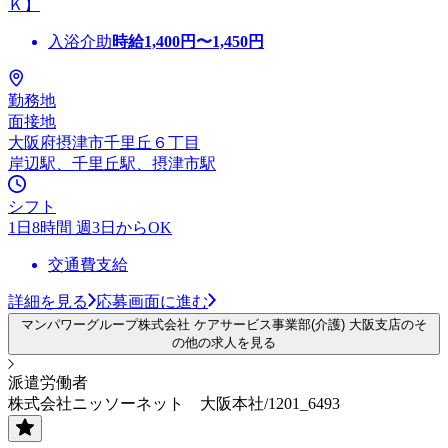
Ｋ】
入浴介助
時給
1,400
円〜
1,450
円
勤務地
面接地
大阪府摂津市千里丘６丁目
岸辺駅、千里丘駅、摂津市駅
シフト
1日8時間 週3日からOK
交通費支給
詳細を見る
応募画面に進む
マンパワーグループ株式会社 ケアサービス事業部(介護) 大阪支店のそ
の他の求人を見る
派遣労働者
株式会社ニッソーネット 大阪本社/1201_6493