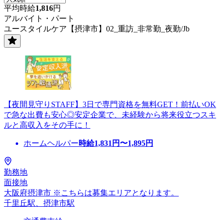
平均時給
1,816
円
アルバイト・パート
ユースタイルケア【摂津市】02_重訪_非常勤_夜勤/Jb
【夜間見守りSTAFF】3日で専門資格を無料GET！前払いOK
で急な出費も安心◎安定企業で、未経験から将来役立つスキ
ルと高収入をその手に！
ホームヘルパー
時給
1,831
円〜
1,895
円
勤務地
面接地
大阪府摂津市 ※こちらは募集エリアとなります。
千里丘駅、摂津市駅