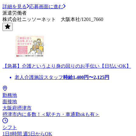
詳細を見る
応募画面に進む
派遣労働者
株式会社ニッソーネット 大阪本社/1201_7660
【急募】介護というより身の回りのお手伝い【日払いOK】
老人介護施設スタッフ
時給
1,400
円〜
2,125
円
勤務地
面接地
大阪府摂津市
摂津市内に多数！＜駅チカ・車通勤okも有＞
シフト
1日8時間 週5日からOK