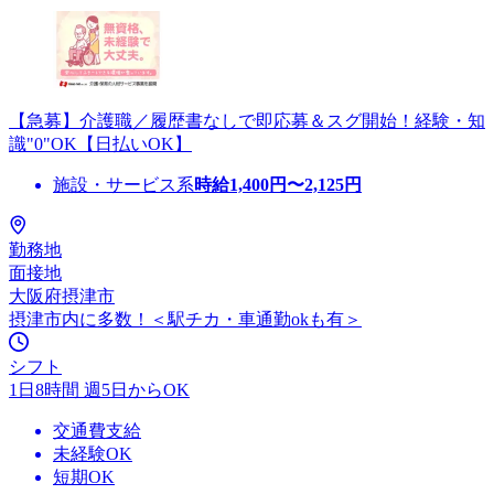
【急募】介護職／履歴書なしで即応募＆スグ開始！経験・知
識"0"OK【日払いOK】
施設・サービス系
時給
1,400
円〜
2,125
円
勤務地
面接地
大阪府摂津市
摂津市内に多数！＜駅チカ・車通勤okも有＞
シフト
1日8時間 週5日からOK
交通費支給
未経験OK
短期OK