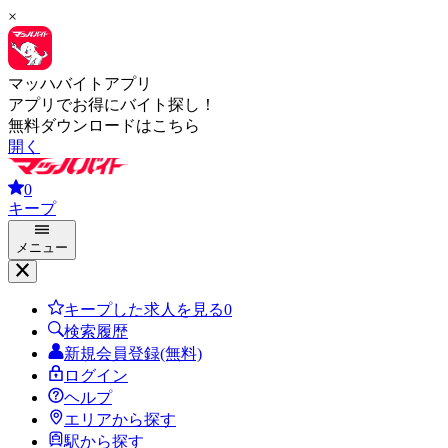
×
マッハバイトアプリ
アプリでお得にバイト探し！
無料ダウンロードはこちら
開く
0
キープ
メニュー
キープした求人を見る
0
検索履歴
新規会員登録(無料)
ログイン
ヘルプ
エリアから探す
駅から探す