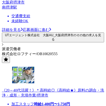
大阪府摂津市
南摂津駅
交通費支給
未経験OK
詳細を見る
応募画面に進む
UTエージェント株式会社 大阪AU_大阪府摂津市のその他の求人を見
る
派遣労働者
株式会社ロフティー/OB10020555
《20～40代活躍！》＊高時給◎《高時給★》原料の調合・洗
浄・成形・充填作業/摂津市
加工スタッフ
時給
1,400
円〜
1,750
円