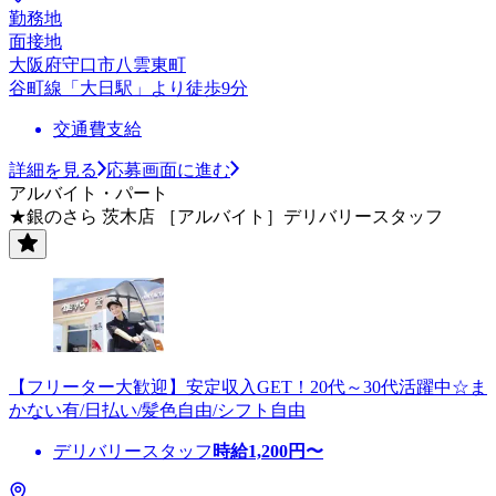
勤務地
面接地
大阪府守口市八雲東町
谷町線「大日駅」より徒歩9分
交通費支給
詳細を見る
応募画面に進む
アルバイト・パート
★銀のさら 茨木店 ［アルバイト］デリバリースタッフ
【フリーター大歓迎】安定収入GET！20代～30代活躍中☆ま
かない有/日払い/髪色自由/シフト自由
デリバリースタッフ
時給
1,200
円〜