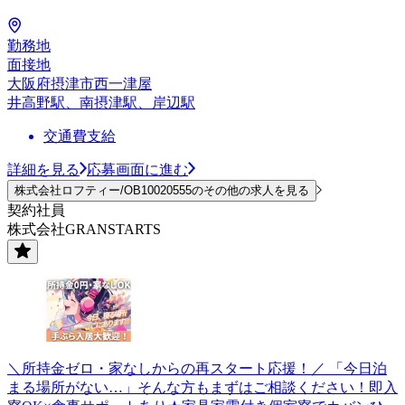
勤務地
面接地
大阪府摂津市西一津屋
井高野駅、南摂津駅、岸辺駅
交通費支給
詳細を見る
応募画面に進む
株式会社ロフティー/OB10020555のその他の求人を見る
契約社員
株式会社GRANSTARTS
＼所持金ゼロ・家なしからの再スタート応援！／ 「今日泊
まる場所がない…」そんな方もまずはご相談ください！即入