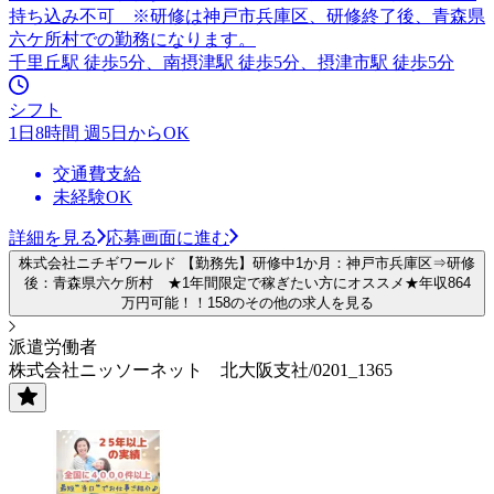
持ち込み不可 ※研修は神戸市兵庫区、研修終了後、青森県
六ケ所村での勤務になります。
千里丘駅 徒歩5分、南摂津駅 徒歩5分、摂津市駅 徒歩5分
シフト
1日8時間 週5日からOK
交通費支給
未経験OK
詳細を見る
応募画面に進む
株式会社ニチギワールド 【勤務先】研修中1か月：神戸市兵庫区⇒研修
後：青森県六ケ所村 ★1年間限定で稼ぎたい方にオススメ★年収864
万円可能！！158のその他の求人を見る
派遣労働者
株式会社ニッソーネット 北大阪支社/0201_1365