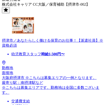
株式会社キャリア CC大阪／保育補助【摂津市-002】
摂津市／あなたらしく働ける保育のお仕事！【派遣社員】※
資格必須
幼児教育スタッフ
時給
1,500
円〜
勤務地
面接地
大阪府摂津市 ※こちらは募集エリアの一例となります。
最寄り駅：南摂津駅など
※こちらは募集エリアです。勤務地は全国に多数ございま
す。
交通費支給