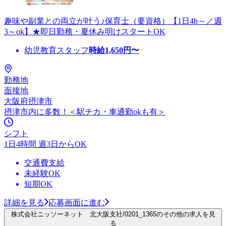
趣味や副業との両立が叶う♪保育士（要資格）【1日4h～／週
3～ok】★即日勤務・夏休み明けスタートOK
幼児教育スタッフ
時給
1,650
円〜
勤務地
面接地
大阪府摂津市
摂津市内に多数！＜駅チカ・車通勤okも有＞
シフト
1日4時間 週3日からOK
交通費支給
未経験OK
短期OK
詳細を見る
応募画面に進む
株式会社ニッソーネット 北大阪支社/0201_1365のその他の求人を見
る