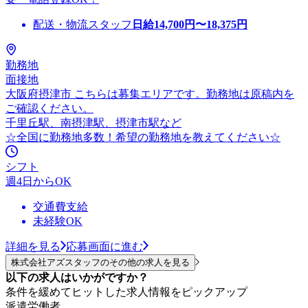
配送・物流スタッフ
日給
14,700
円〜
18,375
円
勤務地
面接地
大阪府摂津市 こちらは募集エリアです。勤務地は原稿内を
ご確認ください。
千里丘駅、南摂津駅、摂津市駅など
☆全国に勤務地多数！希望の勤務地を教えてください☆
シフト
週4日からOK
交通費支給
未経験OK
詳細を見る
応募画面に進む
株式会社アズスタッフのその他の求人を見る
以下の求人はいかがですか？
条件を緩めてヒットした求人情報をピックアップ
派遣労働者