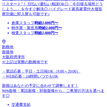
リスタート”！ 日払い/週払い相談OK◎「今日寝る場所どう
しよう…」を今すぐ解決◎ ハイグレード家具家電付き個室
寮完備に即入寮も可能です♪
倉庫スタッフ
時給
2,000
円〜
軽作業・製造系
時給
2,000
円〜
検査スタッフ
時給
2,000
円〜
勤務地
面接地
大阪府摂津市
※上記は実際の勤務地です
・電話応募：平日・土日祝OK（9:00～20:00）
・WEB応募：24時間いつでもOK
面接はあなたの予定に合わせて調整します！
Web面接・電話面接・対面面接から、ご希望の方法を選べま
す◎
交通費支給