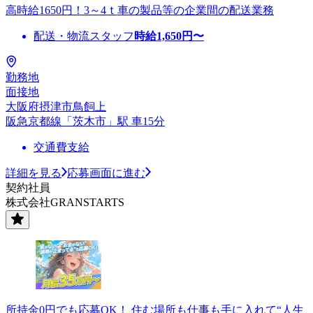
高時給1650円！3～4ｔ車の製品等の企業間の配送業務
配送・物流スタッフ
時給
1,650
円〜
勤務地
面接地
大阪府摂津市鳥飼上
阪急京都線「茨木市」駅 車15分
交通費支給
詳細を見る
応募画面に進む
契約社員
株式会社GRANSTARTS
所持金0円でも応募OK！ 住む場所も仕事も手に入れて“人生