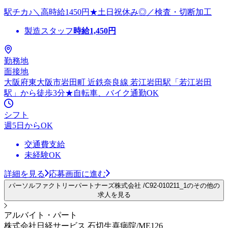
駅チカ♪＼高時給1450円★土日祝休み◎／検査・切断加工
製造スタッフ
時給
1,450
円
勤務地
面接地
大阪府東大阪市岩田町 近鉄奈良線 若江岩田駅「若江岩田
駅」から徒歩3分★自転車、バイク通勤OK
シフト
週5日からOK
交通費支給
未経験OK
詳細を見る
応募画面に進む
パーソルファクトリーパートナーズ株式会社 /C92-010211_1のその他の
求人を見る
アルバイト・パート
株式会社日経サービス 石切生喜病院/ME126