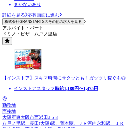
まかないあり
詳細を見る
応募画面に進む
株式会社GRANSTARTSのその他の求人を見る
アルバイト・パート
ドミノ・ピザ 八戸ノ里店
【インストア】スキマ時間にサクッとも！ガッツリ稼ぐも◎
インストアスタッフ
時給
1,180
円〜
1,475
円
勤務地
面接地
大阪府東大阪市西岩田3-5-8
八戸ノ里駅、長田(大阪)駅、荒本駅、ＪＲ河内永和駅、ＪＲ