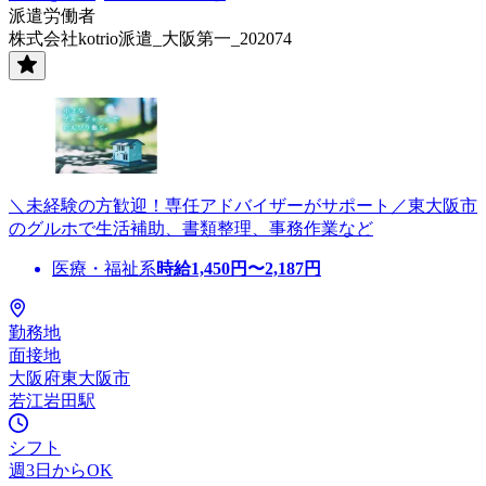
派遣労働者
株式会社kotrio派遣_大阪第一_202074
＼未経験の方歓迎！専任アドバイザーがサポート／東大阪市
のグルホで生活補助、書類整理、事務作業など
医療・福祉系
時給
1,450
円〜
2,187
円
勤務地
面接地
大阪府東大阪市
若江岩田駅
シフト
週3日からOK