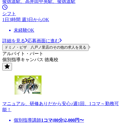
俊徳道駅、高井田中央駅、俊徳道駅
シフト
1日3時間 週3日からOK
未経験OK
詳細を見る
応募画面に進む
ドミノ・ピザ 八戸ノ里店のその他の求人を見る
アルバイト・パート
個別指導キャンパス 徳庵校
マニュアル、研修ありだから安心♪週1回、1コマ～勤務可
能！
個別指導講師
1コマ(80分)
2,000
円〜