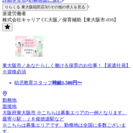
詳細を見る
応募画面に進む
りらくる 東大阪稲田店3のその他の求人を見る
派遣労働者
株式会社キャリア CC大阪／保育補助【東大阪市-016】
東大阪市／あなたらしく働ける保育のお仕事！【派遣社員】
※資格必須
幼児教育スタッフ
時給
1,500
円〜
勤務地
面接地
大阪府東大阪市 ※こちらは募集エリアの一例となります。
最寄り駅：ＪＲ俊徳道駅など
※こちらは募集エリアです。勤務地は全国に多数ございま
す。