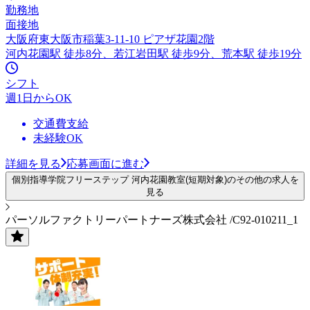
勤務地
面接地
大阪府東大阪市稲葉3-11-10 ピアザ花園2階
河内花園駅 徒歩8分、若江岩田駅 徒歩9分、荒本駅 徒歩19分
シフト
週1日からOK
交通費支給
未経験OK
詳細を見る
応募画面に進む
個別指導学院フリーステップ 河内花園教室(短期対象)のその他の求人を
見る
パーソルファクトリーパートナーズ株式会社 /C92-010211_1