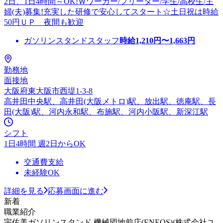
2日、1日4時間～OK!Ｗワーカー/フリーター/学生/高校生/主
婦(夫)募集!充実した研修で安心してスタート☆土日祝は時給
50円ＵＰ 夜間も歓迎
ガソリンスタンドスタッフ
時給
1,210
円〜
1,663
円
勤務地
面接地
大阪府東大阪市西堤1-3-8
高井田中央駅、高井田(大阪メトロ)駅、放出駅、徳庵駅、長
田(大阪)駅、河内永和駅、布施駅、河内小阪駅、新深江駅
シフト
1日4時間 週2日からOK
交通費支給
未経験OK
詳細を見る
応募画面に進む
新着
職業紹介
宇佐美ガソリンスタンド 機械団地前店(ENEOS)(株式会社ユ