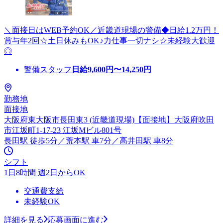
＼面接日はWEB予約OK／近畿道現場の警備◆日給1.2万円！
賞与年2回☆土日休みもOK♪力仕事一切ナシ☆未経験大歓迎
◎
警備スタッフ
日給
9,600
円〜
14,250
円
勤務地
面接地
大阪府東大阪市長田東3 (近畿道現場)【面接地】大阪府吹田
市江坂町1-17-23 江坂Mビル801号
長田駅 徒歩5分／荒本駅 車7分／高井田駅 車8分
シフト
1日8時間 週2日からOK
交通費支給
未経験OK
詳細を見る
応募画面に進む