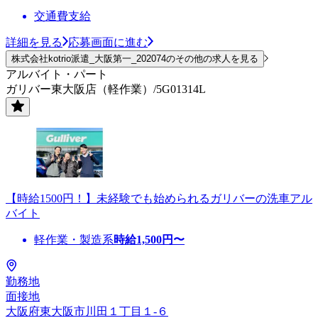
交通費支給
詳細を見る
応募画面に進む
株式会社kotrio派遣_大阪第一_202074のその他の求人を見る
アルバイト・パート
ガリバー東大阪店（軽作業）/5G01314L
【時給1500円！】未経験でも始められるガリバーの洗車アル
バイト
軽作業・製造系
時給
1,500
円〜
勤務地
面接地
大阪府東大阪市川田１丁目１-６