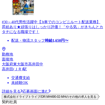
#30～40代男性活躍中【3t車でのコンビニルート配送業務】
昇給あり★頑張りはしっかり評価！「やる気」がきちんとカ
タチになる職場です！
配送・物流スタッフ
時給
1,650
円〜
勤務地
面接地
大阪府東大阪市高井田中
高井田(ＪＲ)駅
交通費支給
未経験OK
詳細を見る
応募画面に進む
株式会社ドライブトライブ/DR:MH490-02-MHのその他の求人を見る
契約社員