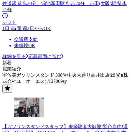
住道駅 徒歩20分、鴻池新田駅 徒歩20分、吉田(大阪)駅 徒歩
21分
シフト
1日5時間 週2日からOK
交通費支給
未経験OK
詳細を見る
応募画面に進む
新着
職業紹介
宇佐美ガソリンスタンド 308号中央大通り高井田店(出光)(株
式会社ユーオーエス) /127069sy
【ガソリンスタンドスタッフ】未経験者大歓迎!髪色自由!週