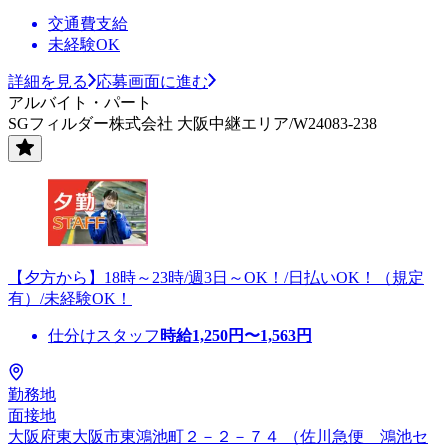
交通費支給
未経験OK
詳細を見る
応募画面に進む
アルバイト・パート
SGフィルダー株式会社 大阪中継エリア/W24083-238
【夕方から】18時～23時/週3日～OK！/日払いOK！（規定
有）/未経験OK！
仕分けスタッフ
時給
1,250
円〜
1,563
円
勤務地
面接地
大阪府東大阪市東鴻池町２－２－７４ （佐川急便 鴻池セ