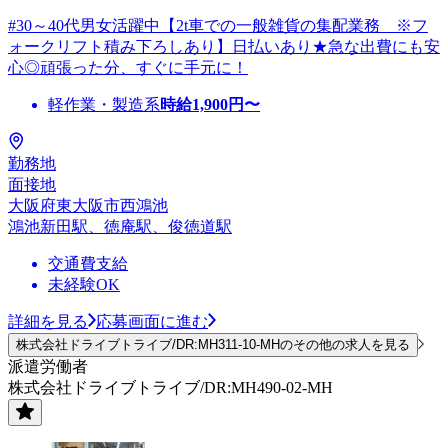
#30～40代男女活躍中【2t車での一般雑貨の集配業務 ※フ
ォークリフト積み下ろしあり】日払いあり★急な出費にも安
心◎頑張った分、すぐに手元に！
軽作業・製造系
時給
1,900
円〜
勤務地
面接地
大阪府東大阪市西鴻池
鴻池新田駅、徳庵駅、俊徳道駅
交通費支給
未経験OK
詳細を見る
応募画面に進む
株式会社ドライブトライブ/DR:MH311-10-MHのその他の求人を見る
派遣労働者
株式会社ドライブトライブ/DR:MH490-02-MH