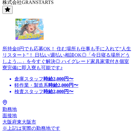
株式会社GRANSTARTS
所持金0円でも応募OK！ 住む場所も仕事も手に入れて“人生
リスタート”！ 日払い/週払い相談OK◎「今日寝る場所どう
しよう…」を今すぐ解決◎ ハイグレード家具家電付き個室
寮完備に即入寮も可能です♪
倉庫スタッフ
時給
2,000
円〜
軽作業・製造系
時給
2,000
円〜
検査スタッフ
時給
2,000
円〜
勤務地
面接地
大阪府東大阪市
※上記は実際の勤務地です