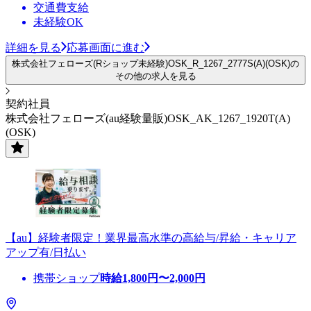
交通費支給
未経験OK
詳細を見る
応募画面に進む
株式会社フェローズ(Rショップ未経験)OSK_R_1267_2777S(A)(OSK)の
その他の求人を見る
契約社員
株式会社フェローズ(au経験量販)OSK_AK_1267_1920T(A)
(OSK)
【au】経験者限定！業界最高水準の高給与/昇給・キャリア
アップ有/日払い
携帯ショップ
時給
1,800
円〜
2,000
円