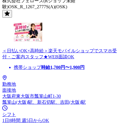
株式会社フェローズ(Rショップ未経
験)OSK_R_1267_2777S(A)(OSK)
＜日払いOK×高時給＞楽天モバイルショップでスマホ受
付・ご案内スタッフ★WEB面談OK
携帯ショップ
時給
1,700
円〜
1,900
円
勤務地
面接地
大阪府東大阪市瓢箪山町1-30
瓢箪山(大阪)駅、新石切駅、吉田(大阪)駅
シフト
1日8時間 週5日からOK