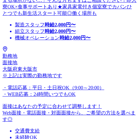
まる場所がない…」そんな方もまずはご相談ください！即入
寮OK×食事サポートあり★家具家電付き個室寮でカバンひ
とつでも新生活スタート可能◎働く場所も
製造スタッフ
時給
2,000
円〜
組立スタッフ
時給
2,000
円〜
機械オペレーション
時給
2,000
円〜
勤務地
面接地
大阪府東大阪市
※上記は実際の勤務地です
・電話応募：平日・土日祝OK（9:00～20:00）
・WEB応募：24時間いつでもOK
面接はあなたの予定に合わせて調整します！
Web面接・電話面接・対面面接から、ご希望の方法を選べま
す◎
交通費支給
未経験OK