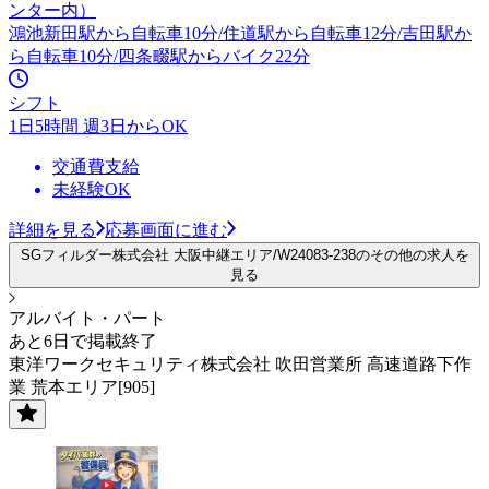
ンター内）
鴻池新田駅から自転車10分/住道駅から自転車12分/吉田駅か
ら自転車10分/四条畷駅からバイク22分
シフト
1日5時間 週3日からOK
交通費支給
未経験OK
詳細を見る
応募画面に進む
SGフィルダー株式会社 大阪中継エリア/W24083-238のその他の求人を
見る
アルバイト・パート
あと6日で掲載終了
東洋ワークセキュリティ株式会社 吹田営業所 高速道路下作
業 荒本エリア[905]