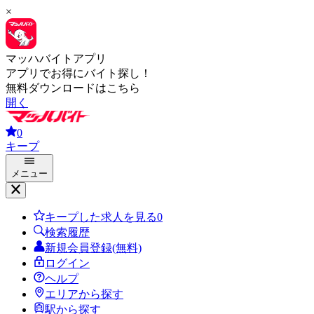
×
マッハバイトアプリ
アプリでお得にバイト探し！
無料ダウンロードはこちら
開く
0
キープ
メニュー
キープした求人を見る
0
検索履歴
新規会員登録(無料)
ログイン
ヘルプ
エリアから探す
駅から探す