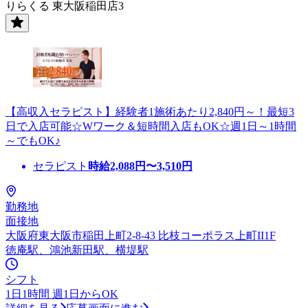
りらくる 東大阪稲田店3
【高収入セラピスト】経験者1施術あたり2,840円～！最短3
日で入店可能☆Wワーク＆短時間入店もOK☆週1日～1時間
～でもOK♪
セラピスト
時給
2,088
円〜
3,510
円
勤務地
面接地
大阪府東大阪市稲田上町2-8-43 比枝コーポラス上町II1F
徳庵駅、鴻池新田駅、横堤駅
シフト
1日1時間 週1日からOK