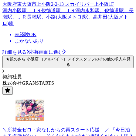
大阪府東大阪市上小阪2-2-13 スカイリバー上小阪1F
河内小阪駅、ＪＲ俊徳道駅、ＪＲ河内永和駅、俊徳道駅、長
瀬駅、ＪＲ長瀬駅、小路(大阪メトロ)駅、高井田(大阪メト
ロ)駅
未経験OK
まかないあり
詳細を見る
応募画面に進む
★銀のさら 小阪店 ［アルバイト］メイクスタッフのその他の求人を見
る
契約社員
株式会社GRANSTARTS
＼所持金ゼロ・家なしからの再スタート応援！／ 「今日泊