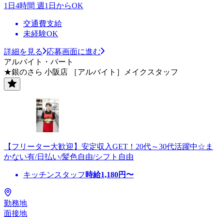
1日4時間 週1日からOK
交通費支給
未経験OK
詳細を見る
応募画面に進む
アルバイト・パート
★銀のさら 小阪店 ［アルバイト］メイクスタッフ
【フリーター大歓迎】安定収入GET！20代～30代活躍中☆ま
かない有/日払い/髪色自由/シフト自由
キッチンスタッフ
時給
1,180
円〜
勤務地
面接地