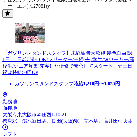
ーオーエス) /127081sy
【ガソリンスタンドスタッフ】未経験者大歓迎!髪色自由!週
1日、1日4時間～OK!フリーター/主婦(夫)/学生/Ｗワーカー/高
校生/シニア募集!充実した研修で安心してスタート ☆土日
祝は時給50円UP
ガソリンスタンドスタッフ
時給
1,210
円〜
1,650
円
勤務地
面接地
大阪府東大阪市本庄西1-10-21
徳庵駅、鴻池新田駅、長田(大阪)駅、荒本駅、高井田中央駅
シフト