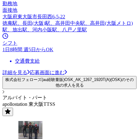
勤務地
面接地
大阪府東大阪市長田西6-5-22
徳庵駅、長田(大阪)駅、高井田中央駅、高井田(大阪メトロ)
駅、放出駅、河内小阪駅、八戸ノ里駅
シフト
1日8時間 週5日からOK
交通費支給
詳細を見る
応募画面に進む
株式会社フェローズ(au経験量販)OSK_AK_1267_1920T(A)(OSK)のその
他の求人を見る
アルバイト・パート
apollostation 東大阪TTSS