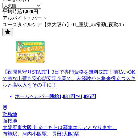
平均時給
1,820
円
アルバイト・パート
ユースタイルケア【東大阪市】01_重訪_非常勤_夜勤/Jb
【夜間見守りSTAFF】3日で専門資格を無料GET！前払いOK
で急な出費も安心◎安定企業で、未経験から将来役立つスキ
ルと高収入をその手に！
ホームヘルパー
時給
1,831
円〜
1,895
円
勤務地
面接地
大阪府東大阪市 ※こちらは募集エリアとなります。
布施駅、河内小阪駅、長田(大阪)駅