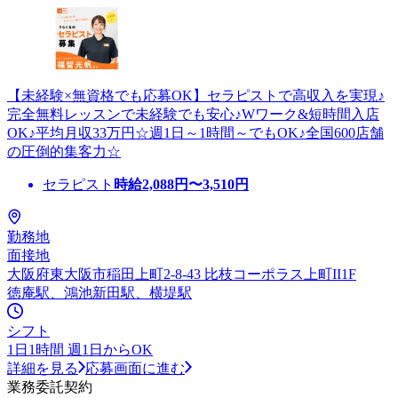
【未経験×無資格でも応募OK】セラピストで高収入を実現♪
完全無料レッスンで未経験でも安心♪Wワーク&短時間入店
OK♪平均月収33万円☆週1日～1時間～でもOK♪全国600店舗
の圧倒的集客力☆
セラピスト
時給
2,088
円〜
3,510
円
勤務地
面接地
大阪府東大阪市稲田上町2-8-43 比枝コーポラス上町II1F
徳庵駅、鴻池新田駅、横堤駅
シフト
1日1時間 週1日からOK
詳細を見る
応募画面に進む
業務委託契約