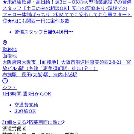
★未経験歓迎・高日給！週3日～OK◎大型商業施設での警備
スタッフ【土日のみの相談OK】安心の研修あり×現場での
フォロー体制ばっちり⇒初めてでも安心してお仕事スタート
◎★他にも関西一円に案件多数
警備スタッフ
日給
9,416
円〜
勤務地
面接地
大阪府東大阪市 【面接地】大阪市浪速区恵美須西2-8-21 宮
脇ビル5階（各線「恵美須町駅」徒歩1分！）
布施駅、長田(大阪)駅、河内小阪駅
シフト
1日8時間 週3日からOK
交通費支給
未経験OK
詳細を見る
応募画面に進む
派遣労働者