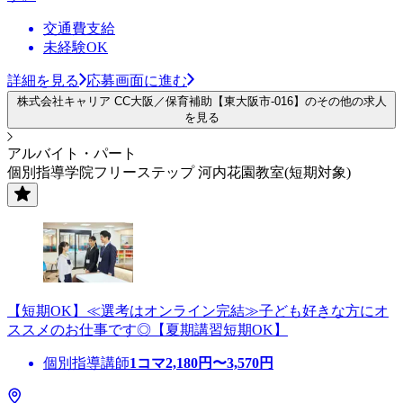
交通費支給
未経験OK
詳細を見る
応募画面に進む
株式会社キャリア CC大阪／保育補助【東大阪市-016】のその他の求人
を見る
アルバイト・パート
個別指導学院フリーステップ 河内花園教室(短期対象)
【短期OK】≪選考はオンライン完結≫子ども好きな方にオ
ススメのお仕事です◎【夏期講習短期OK】
個別指導講師
1コマ
2,180
円〜
3,570
円