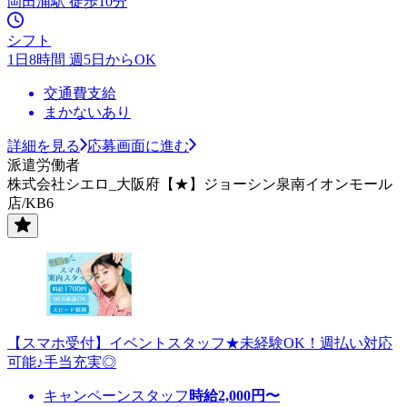
岡田浦駅 徒歩10分
シフト
1日8時間 週5日からOK
交通費支給
まかないあり
詳細を見る
応募画面に進む
派遣労働者
株式会社シエロ_大阪府【★】ジョーシン泉南イオンモール
店/KB6
【スマホ受付】イベントスタッフ★未経験OK！週払い対応
可能♪手当充実◎
キャンペーンスタッフ
時給
2,000
円〜