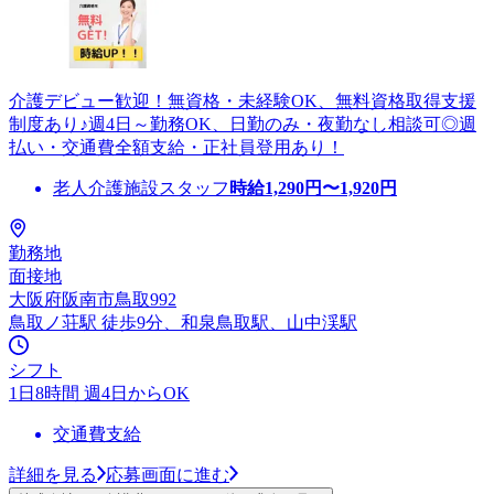
介護デビュー歓迎！無資格・未経験OK、無料資格取得支援
制度あり♪週4日～勤務OK、日勤のみ・夜勤なし相談可◎週
払い・交通費全額支給・正社員登用あり！
老人介護施設スタッフ
時給
1,290
円〜
1,920
円
勤務地
面接地
大阪府阪南市鳥取992
鳥取ノ荘駅 徒歩9分、和泉鳥取駅、山中渓駅
シフト
1日8時間 週4日からOK
交通費支給
詳細を見る
応募画面に進む