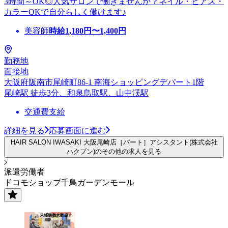
3時間～OK◎人気サロンで働きませんか？ネイル・ピアス・
カラーOKで自分らしく働けます♪
美容師
時給
1,180
円〜
1,400
円
勤務地
面接地
大阪府阪南市尾崎町86-1 南海ショッピングデパート1階
尾崎駅 徒歩3分、和泉鳥取駅、山中渓駅
交通費支給
詳細を見る
応募画面に進む
HAIR SALON IWASAKI 大阪尾崎店［パート］アシスタント(株式会社
ハクブン)のその他の求人を見る
派遣労働者
ドコモショップ千鳥ガーデンモール