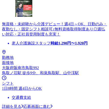
無資格・未経験から介護デビュー！週4日～OK、日勤のみ・
夜勤なし・固定シフト相談可♪無料資格取得制度あり◎週払
い対応・正社員登用制度も充実！
老人介護施設スタッフ
時給
1,290
円〜
1,920
円
勤務地
面接地
大阪府阪南市鳥取992
鳥取ノ荘駅 徒歩9分、和泉鳥取駅、山中渓駅
シフト
1日8時間 週4日からOK
交通費支給
詳細を見る
応募画面に進む