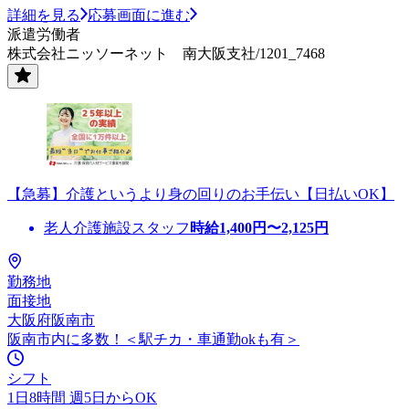
詳細を見る
応募画面に進む
派遣労働者
株式会社ニッソーネット 南大阪支社/1201_7468
【急募】介護というより身の回りのお手伝い【日払いOK】
老人介護施設スタッフ
時給
1,400
円〜
2,125
円
勤務地
面接地
大阪府阪南市
阪南市内に多数！＜駅チカ・車通勤okも有＞
シフト
1日8時間 週5日からOK