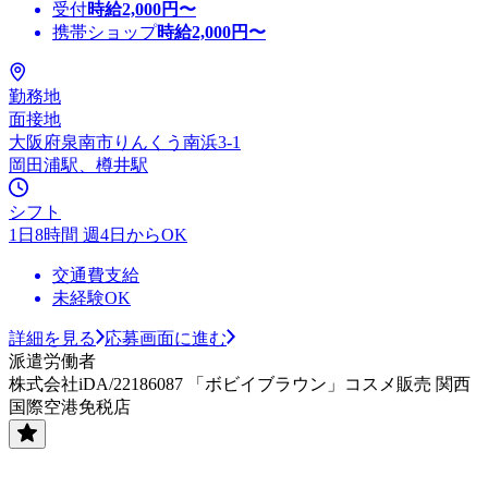
受付
時給
2,000
円〜
携帯ショップ
時給
2,000
円〜
勤務地
面接地
大阪府泉南市りんくう南浜3-1
岡田浦駅、樽井駅
シフト
1日8時間 週4日からOK
交通費支給
未経験OK
詳細を見る
応募画面に進む
派遣労働者
株式会社iDA/22186087 「ボビイブラウン」コスメ販売 関西
国際空港免税店