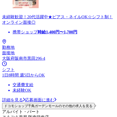
未経験歓迎！20代活躍中★ピアス・ネイルOK☆シフト制！
オンライン面接◎
携帯ショップ
時給
1,400
円〜
1,700
円
勤務地
面接地
大阪府阪南市黒田296-4
シフト
1日8時間 週5日からOK
交通費支給
未経験OK
詳細を見る
応募画面に進む
ドコモショップ千鳥ガーデンモールのその他の求人を見る
アルバイト・パート