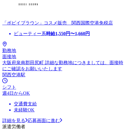
「ボビイブラウン」コスメ販売 関西国際空港免税店
ビューティー系
時給
1,550
円〜
1,660
円
勤務地
面接地
大阪府泉南郡田尻町 詳細な勤務地につきましては、面接時
にご確認をお願いいたします
関西空港駅
シフト
週4日からOK
交通費支給
未経験OK
詳細を見る
応募画面に進む
派遣労働者