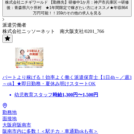
株式会社ニチギワールド 【勤務先】研修中1か月：神戸市兵庫区⇒研修
後：青森県六ケ所村 ★1年間限定で稼ぎたい方にオススメ★年収864
万円可能！！159のその他の求人を見る
派遣労働者
株式会社ニッソーネット 南大阪支社/0201_766
パートより稼げる！効率よく働く派遣保育士【1日4h～／週3
～ok】★即日勤務・夏休み明けスタートOK
幼児教育スタッフ
時給
1,300
円〜
1,500
円
勤務地
面接地
大阪府阪南市
阪南市内に多数！＜駅チカ・車通勤okも有＞