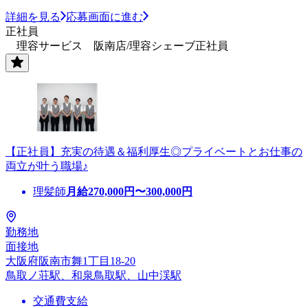
詳細を見る
応募画面に進む
正社員
理容サービス 阪南店/理容シェーブ正社員
【正社員】充実の待遇＆福利厚生◎プライベートとお仕事の
両立が叶う職場♪
理髪師
月給
270,000
円〜
300,000
円
勤務地
面接地
大阪府阪南市舞1丁目18-20
鳥取ノ荘駅、和泉鳥取駅、山中渓駅
交通費支給