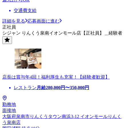
交通費支給
詳細を見る
応募画面に進む
正社員
シジャン りんくう泉南イオンモール店【正社員】＿経験者
店長は賞与年4回！福利厚生も充実！【経験者歓迎】
レストラン
月給
280,000
円〜
350,000
円
勤務地
面接地
大阪府泉南市りんくうタウン南浜3-12 イオンモールりんく
う泉南店