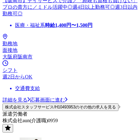
【阪南市】デイサービスで介護／「経験も資格も負けない」
プロの貴方に／ミドル活躍中◎週4日以上勤務可◎週3日以内
勤務可◎
医療・福祉系
時給
1,400
円〜
1,500
円
勤務地
面接地
大阪府阪南市
シフト
週2日からOK
交通費支給
詳細を見る
応募画面に進む
株式会社スタッフサービス/H10493953のその他の求人を見る
派遣労働者
株式会社aun(介護職)0959