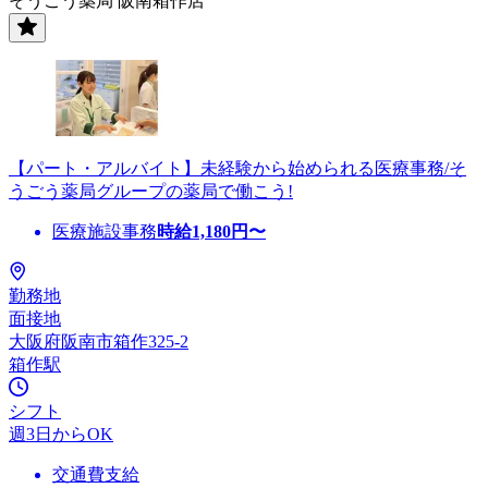
そうごう薬局 阪南箱作店
【パート・アルバイト】未経験から始められる医療事務/そ
うごう薬局グループの薬局で働こう!
医療施設事務
時給
1,180
円〜
勤務地
面接地
大阪府阪南市箱作325-2
箱作駅
シフト
週3日からOK
交通費支給