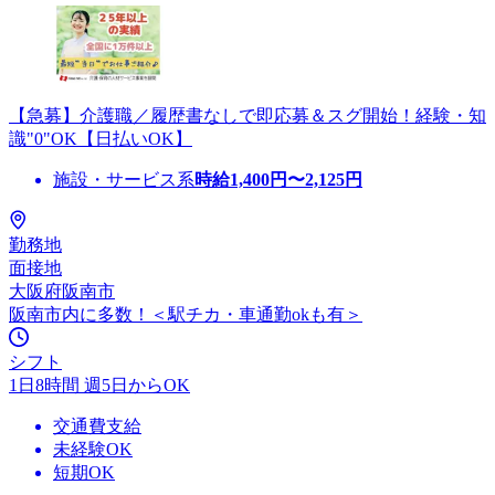
【急募】介護職／履歴書なしで即応募＆スグ開始！経験・知
識"0"OK【日払いOK】
施設・サービス系
時給
1,400
円〜
2,125
円
勤務地
面接地
大阪府阪南市
阪南市内に多数！＜駅チカ・車通勤okも有＞
シフト
1日8時間 週5日からOK
交通費支給
未経験OK
短期OK