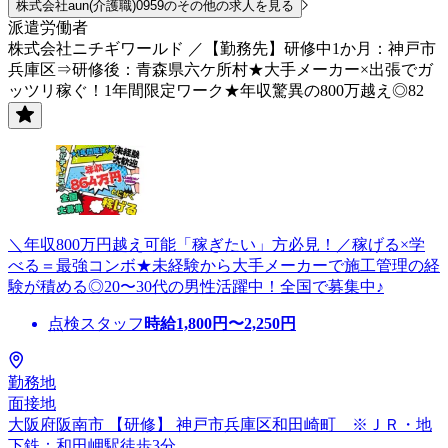
株式会社aun(介護職)0959のその他の求人を見る
派遣労働者
株式会社ニチギワールド ／【勤務先】研修中1か月：神戸市
兵庫区⇒研修後：青森県六ケ所村★大手メーカー×出張でガ
ッツリ稼ぐ！1年間限定ワーク★年収驚異の800万越え◎82
＼年収800万円越え可能「稼ぎたい」方必見！／稼げる×学
べる＝最強コンボ★未経験から大手メーカーで施工管理の経
験が積める◎20〜30代の男性活躍中！全国で募集中♪
点検スタッフ
時給
1,800
円〜
2,250
円
勤務地
面接地
大阪府阪南市 【研修】 神戸市兵庫区和田崎町 ※ＪＲ・地
下鉄：和田岬駅徒歩3分