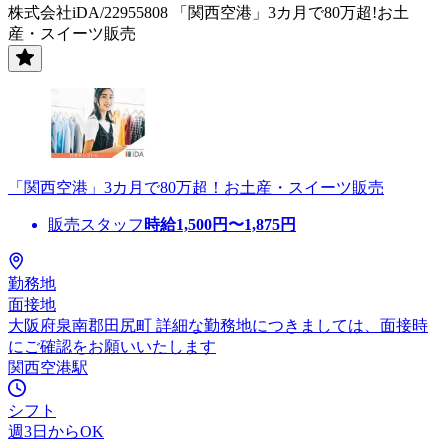
株式会社iDA/22955808 「関西空港」3カ月で80万超!お土
産・スイーツ販売
「関西空港」3カ月で80万超！お土産・スイーツ販売
販売スタッフ
時給
1,500
円〜
1,875
円
勤務地
面接地
大阪府泉南郡田尻町 詳細な勤務地につきましては、面接時
にご確認をお願いいたします
関西空港駅
シフト
週3日からOK