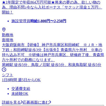
★1年限定で年収864万円可能★将来の夢の為、欲しい物の
為、理由不問♪今なら入社ボーナス「サクッと現金１万円」
開始！
施設管理員
時給
1,800
円〜
2,250
円
勤務地
面接地
大阪府阪南市 【研修】 神戸市兵庫区和田崎町 ※ＪＲ・地
下鉄：和田岬駅徒歩3分【出張先】青森県六ケ所村 ※車の
持ち込み不可 ※研修は神戸市兵庫区、研修終了後、青森県
六ケ所村での勤務になります。
尾崎駅 徒歩5分、鳥取ノ荘駅 徒歩5分、和泉鳥取駅 徒歩5分
シフト
1日8時間 週5日からOK
交通費支給
未経験OK
詳細を見る
応募画面に進む