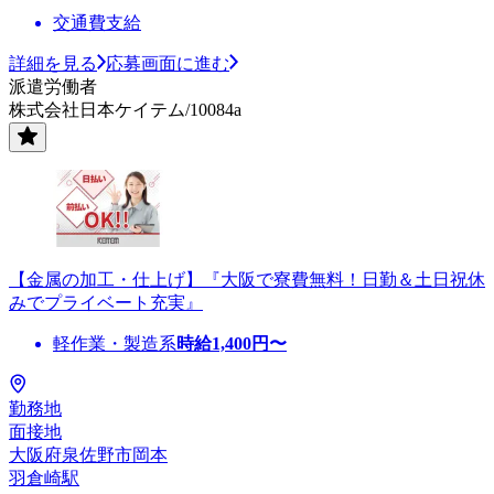
交通費支給
詳細を見る
応募画面に進む
派遣労働者
株式会社日本ケイテム/10084a
【金属の加工・仕上げ】『大阪で寮費無料！日勤＆土日祝休
みでプライベート充実』
軽作業・製造系
時給
1,400
円〜
勤務地
面接地
大阪府泉佐野市岡本
羽倉崎駅