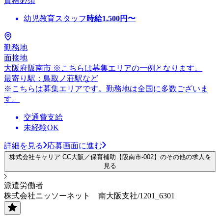
資格必須
幼児教育スタッフ
時給
1,500
円〜
勤務地
面接地
大阪府阪南市 ※こちらは募集エリアの一例となります。
最寄り駅：鳥取ノ荘駅など
※こちらは募集エリアです。勤務地は全国に多数ございま
す。
交通費支給
未経験OK
詳細を見る
応募画面に進む
株式会社キャリア CC大阪／保育補助【阪南市-002】のその他の求人を
見る
派遣労働者
株式会社ニッソーネット 南大阪支社/1201_6301