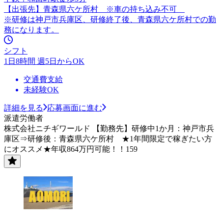
【出張先】青森県六ケ所村 ※車の持ち込み不可
※研修は神戸市兵庫区、研修終了後、青森県六ケ所村での勤
務になります。
シフト
1日8時間 週5日からOK
交通費支給
未経験OK
詳細を見る
応募画面に進む
派遣労働者
株式会社ニチギワールド 【勤務先】研修中1か月：神戸市兵
庫区⇒研修後：青森県六ケ所村 ★1年間限定で稼ぎたい方
にオススメ★年収864万円可能！！159