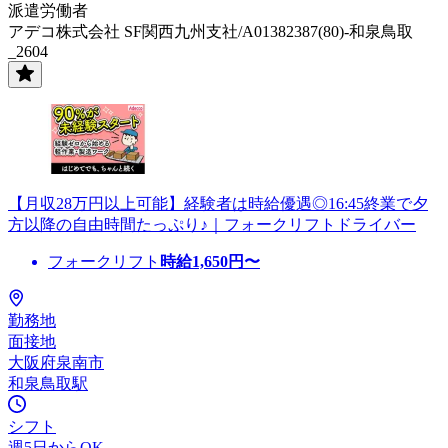
派遣労働者
アデコ株式会社 SF関西九州支社/A01382387(80)-和泉鳥取
_2604
【月収28万円以上可能】経験者は時給優遇◎16:45終業で夕
方以降の自由時間たっぷり♪｜フォークリフトドライバー
フォークリフト
時給
1,650
円〜
勤務地
面接地
大阪府泉南市
和泉鳥取駅
シフト
週5日からOK