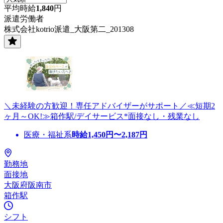
平均時給
1,840
円
派遣労働者
株式会社kotrio派遣_大阪第二_201308
＼未経験の方歓迎！専任アドバイザーがサポート／≪短期2
ヶ月～OK!≫箱作駅/デイサービス*面接なし・残業なし
医療・福祉系
時給
1,450
円〜
2,187
円
勤務地
面接地
大阪府阪南市
箱作駅
シフト