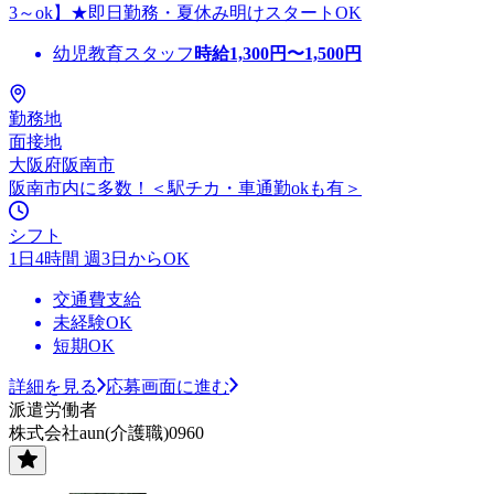
3～ok】★即日勤務・夏休み明けスタートOK
幼児教育スタッフ
時給
1,300
円〜
1,500
円
勤務地
面接地
大阪府阪南市
阪南市内に多数！＜駅チカ・車通勤okも有＞
シフト
1日4時間 週3日からOK
交通費支給
未経験OK
短期OK
詳細を見る
応募画面に進む
派遣労働者
株式会社aun(介護職)0960