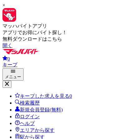
×
マッハバイトアプリ
アプリでお得にバイト探し！
無料ダウンロードはこちら
開く
0
キープ
メニュー
キープした求人を見る
0
検索履歴
新規会員登録(無料)
ログイン
ヘルプ
エリアから探す
駅から探す