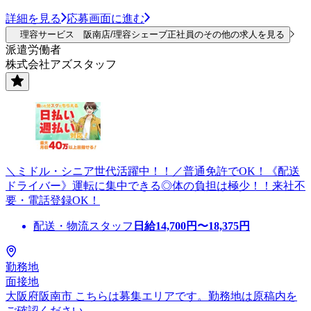
詳細を見る
応募画面に進む
理容サービス 阪南店/理容シェーブ正社員のその他の求人を見る
派遣労働者
株式会社アズスタッフ
＼ミドル・シニア世代活躍中！！／普通免許でOK！《配送
ドライバー》運転に集中できる◎体の負担は極少！！来社不
要・電話登録OK！
配送・物流スタッフ
日給
14,700
円〜
18,375
円
勤務地
面接地
大阪府阪南市 こちらは募集エリアです。勤務地は原稿内を
ご確認ください。