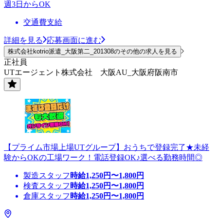
週3日からOK
交通費支給
詳細を見る
応募画面に進む
株式会社kotrio派遣_大阪第二_201308のその他の求人を見る
正社員
UTエージェント株式会社 大阪AU_大阪府阪南市
【プライム市場上場UTグループ】おうちで登録完了★未経
験からOKの工場ワーク！電話登録OK♪選べる勤務時間◎
製造スタッフ
時給
1,250
円〜
1,800
円
検査スタッフ
時給
1,250
円〜
1,800
円
倉庫スタッフ
時給
1,250
円〜
1,800
円