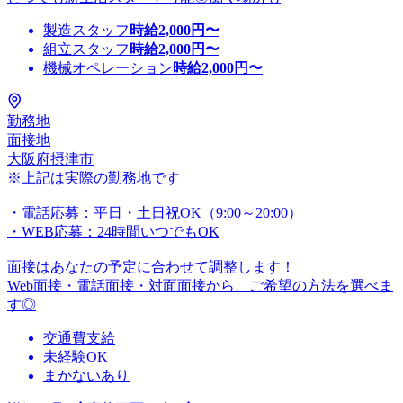
製造スタッフ
時給
2,000
円〜
組立スタッフ
時給
2,000
円〜
機械オペレーション
時給
2,000
円〜
勤務地
面接地
大阪府摂津市
※上記は実際の勤務地です
・電話応募：平日・土日祝OK（9:00～20:00）
・WEB応募：24時間いつでもOK
面接はあなたの予定に合わせて調整します！
Web面接・電話面接・対面面接から、ご希望の方法を選べま
す◎
交通費支給
未経験OK
まかないあり