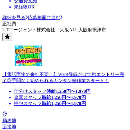
交通費支給
未経験OK
詳細を見る
応募画面に進む
正社員
UTエージェント株式会社 大阪AU_大阪府摂津市
【電話面接で来社不要！】WEB登録だけで秒エントリー完
了◎手間なく始められるカンタン軽作業スタート！
仕分けスタッフ
時給
1,250
円〜
1,970
円
倉庫スタッフ
時給
1,250
円〜
1,970
円
梱包スタッフ
時給
1,250
円〜
1,970
円
勤務地
面接地