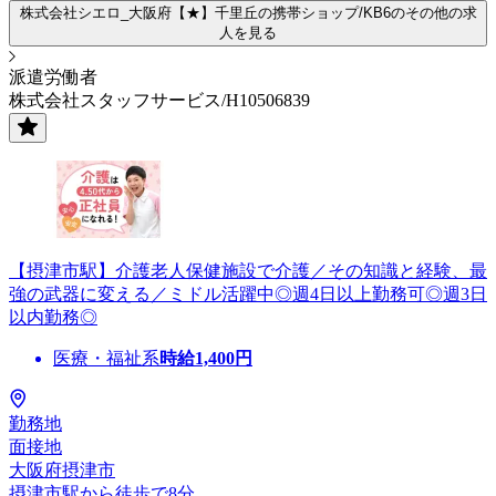
株式会社シエロ_大阪府【★】千里丘の携帯ショップ/KB6のその他の求
人を見る
派遣労働者
株式会社スタッフサービス/H10506839
【摂津市駅】介護老人保健施設で介護／その知識と経験、最
強の武器に変える／ミドル活躍中◎週4日以上勤務可◎週3日
以内勤務◎
医療・福祉系
時給
1,400
円
勤務地
面接地
大阪府摂津市
摂津市駅から徒歩で8分