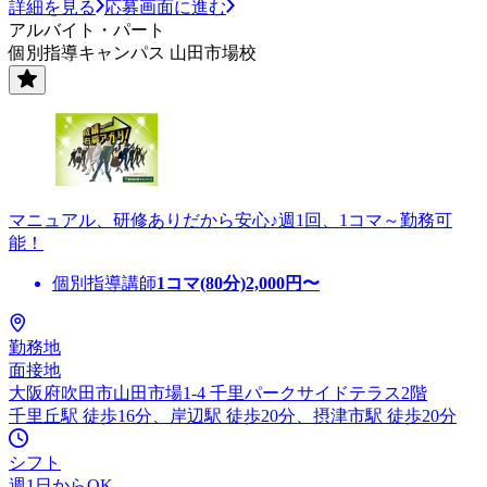
詳細を見る
応募画面に進む
アルバイト・パート
個別指導キャンパス 山田市場校
マニュアル、研修ありだから安心♪週1回、1コマ～勤務可
能！
個別指導講師
1コマ(80分)
2,000
円〜
勤務地
面接地
大阪府吹田市山田市場1-4 千里パークサイドテラス2階
千里丘駅 徒歩16分、岸辺駅 徒歩20分、摂津市駅 徒歩20分
シフト
週1日からOK