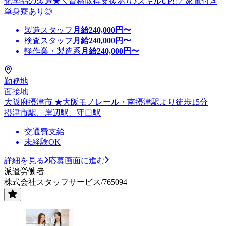
化学品の製造★＼資格取得支援あり♪スキルUP!!／家電付き
単身寮あり◎
製造スタッフ
月給
240,000
円〜
検査スタッフ
月給
240,000
円〜
軽作業・製造系
月給
240,000
円〜
勤務地
面接地
大阪府摂津市 ★大阪モノレール・南摂津駅より徒歩15分
摂津市駅、岸辺駅、守口駅
交通費支給
未経験OK
詳細を見る
応募画面に進む
派遣労働者
株式会社スタッフサービス/765094