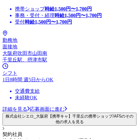
携帯ショップ
時給
1,500
円〜
1,700
円
事務・受付・経理
時給
1,500
円〜
1,700
円
受付
時給
1,500
円〜
1,700
円
勤務地
面接地
大阪府吹田市山田南
千里丘駅、摂津市駅
シフト
1日8時間 週5日からOK
交通費支給
未経験OK
詳細を見る
応募画面に進む
株式会社シエロ_大阪府【携帯キャ】千里丘の携帯ショップ/AF5のその
他の求人を見る
契約社員