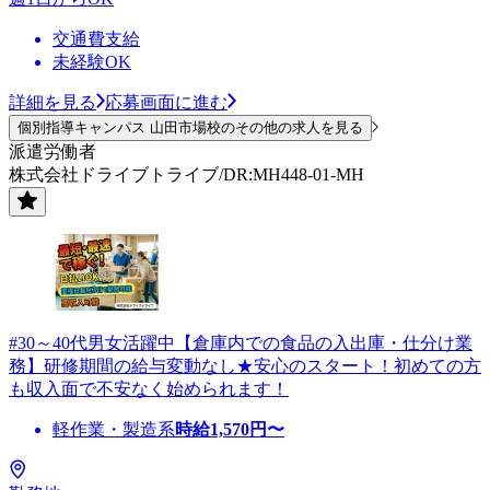
交通費支給
未経験OK
詳細を見る
応募画面に進む
個別指導キャンパス 山田市場校のその他の求人を見る
派遣労働者
株式会社ドライブトライブ/DR:MH448-01-MH
#30～40代男女活躍中【倉庫内での食品の入出庫・仕分け業
務】研修期間の給与変動なし★安心のスタート！初めての方
も収入面で不安なく始められます！
軽作業・製造系
時給
1,570
円〜