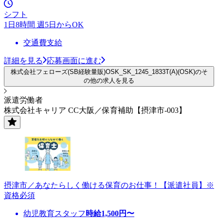
シフト
1日8時間 週5日からOK
交通費支給
詳細を見る
応募画面に進む
株式会社フェローズ(SB経験量販)OSK_SK_1245_1833T(A)(OSK)のそ
の他の求人を見る
派遣労働者
株式会社キャリア CC大阪／保育補助【摂津市-003】
摂津市／あなたらしく働ける保育のお仕事！【派遣社員】※
資格必須
幼児教育スタッフ
時給
1,500
円〜