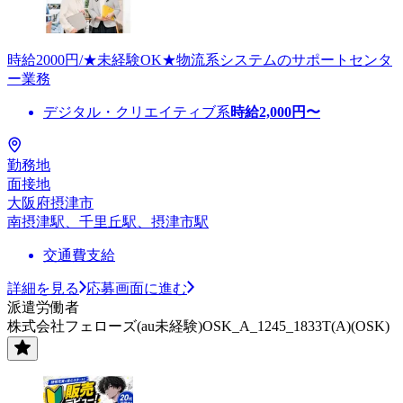
時給2000円/★未経験OK★物流系システムのサポートセンタ
ー業務
デジタル・クリエイティブ系
時給
2,000
円〜
勤務地
面接地
大阪府摂津市
南摂津駅、千里丘駅、摂津市駅
交通費支給
詳細を見る
応募画面に進む
派遣労働者
株式会社フェローズ(au未経験)OSK_A_1245_1833T(A)(OSK)