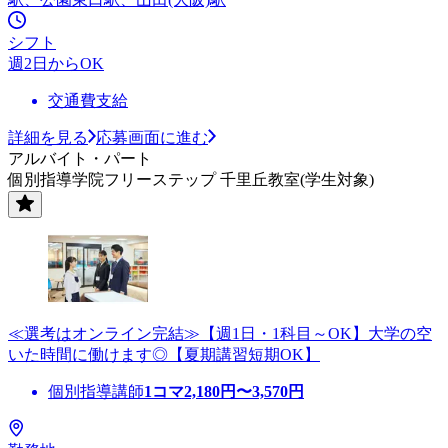
シフト
週2日からOK
交通費支給
詳細を見る
応募画面に進む
アルバイト・パート
個別指導学院フリーステップ 千里丘教室(学生対象)
≪選考はオンライン完結≫【週1日・1科目～OK】大学の空
いた時間に働けます◎【夏期講習短期OK】
個別指導講師
1コマ
2,180
円〜
3,570
円