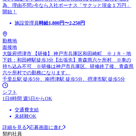
為、理由不問♪今なら入社ボーナス「サクッと現金１万円」
開始！
施設管理員
時給
1,800
円〜
2,250
円
勤務地
面接地
大阪府摂津市 【研修】 神戸市兵庫区和田崎町 ※ＪＲ・地
下鉄：和田岬駅徒歩3分【出張先】青森県六ケ所村 ※車の
持ち込み不可 ※研修は神戸市兵庫区、研修終了後、青森県
六ケ所村での勤務になります。
千里丘駅 徒歩5分、南摂津駅 徒歩5分、摂津市駅 徒歩5分
シフト
1日8時間 週5日からOK
交通費支給
未経験OK
詳細を見る
応募画面に進む
契約社員