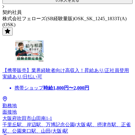
の求人を見る
契約社員
株式会社フェローズ(SB経験量販)OSK_SK_1245_1833T(A)
(OSK)
【携帯販売】業界経験者向け高収入！昇給あり/正社員登用
実績あり/日払い可
携帯ショップ
時給
1,800
円〜
2,000
円
勤務地
面接地
大阪府吹田市山田南1-1
千里丘駅、岸辺駅、万博記念公園(大阪)駅、摂津市駅、正雀
駅、公園東口駅、山田(大阪)駅