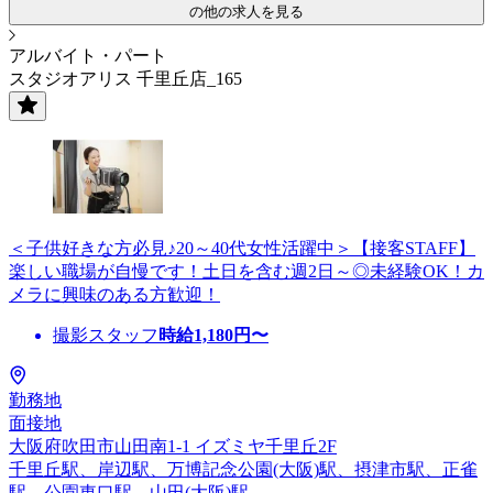
の他の求人を見る
アルバイト・パート
スタジオアリス 千里丘店_165
＜子供好きな方必見♪20～40代女性活躍中＞【接客STAFF】
楽しい職場が自慢です！土日を含む週2日～◎未経験OK！カ
メラに興味のある方歓迎！
撮影スタッフ
時給
1,180
円〜
勤務地
面接地
大阪府吹田市山田南1-1 イズミヤ千里丘2F
千里丘駅、岸辺駅、万博記念公園(大阪)駅、摂津市駅、正雀
駅、公園東口駅、山田(大阪)駅