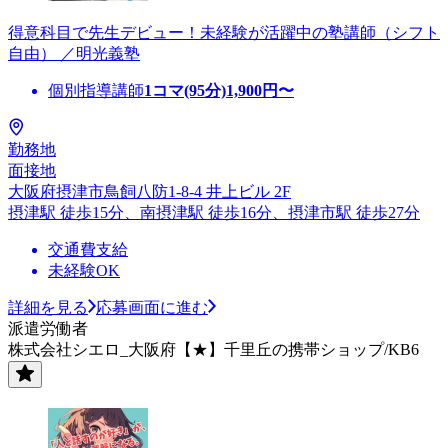
得意科目で先生デビュー！未経験が活躍中の塾講師（シフト
自由） ／明光義塾
個別指導講師
1コマ(95分)
1,900
円〜
勤務地
面接地
大阪府摂津市鳥飼八防1-8-4 井上ビル 2F
摂津駅 徒歩15分、南摂津駅 徒歩16分、摂津市駅 徒歩27分
交通費支給
未経験OK
詳細を見る
応募画面に進む
派遣労働者
株式会社シエロ_大阪府【★】千里丘の携帯ショップ/KB6