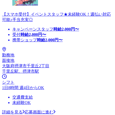
【スマホ受付】イベントスタッフ★未経験OK！週払い対応
可能♪手当充実◎
キャンペーンスタッフ
時給
2,000
円〜
受付
時給
2,000
円〜
携帯ショップ
時給
2,000
円〜
勤務地
面接地
大阪府摂津市千里丘2丁目
千里丘駅、摂津市駅
シフト
1日8時間 週4日からOK
交通費支給
未経験OK
詳細を見る
応募画面に進む