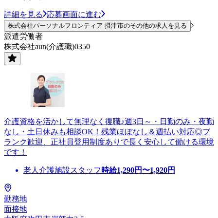
詳細を見る
応募画面に進む
株式会社パーソナルフロンティア 摂津市のその他の求人を見る
派遣労働者
株式会社aun(介護職)0350
介護資格を活かして無理なく復職♪週3日～・日勤のみ・夜勤
なし・土日休みも相談OK！残業ほぼなし＆週払い対応◎ブ
ランク歓迎、正社員登用制度ありで長く安心して働ける環境
です！
老人介護施設スタッフ
時給
1,290
円〜
1,920
円
勤務地
面接地