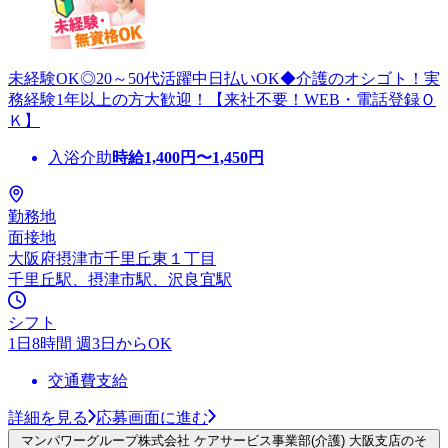
未経験OK◎20～50代活躍中日払いOK◆介護のオシゴト！実
務経験1年以上の方大歓迎！【来社不要！WEB・電話登録Ｏ
Ｋ】
入浴介助
時給
1,400
円〜
1,450
円
勤務地
面接地
大阪府摂津市千里丘東１丁目
千里丘駅、摂津市駅、沢良宜駅
シフト
1日8時間 週3日からOK
交通費支給
詳細を見る
応募画面に進む
マンパワーグループ株式会社 ケアサービス事業部(介護) 大阪支店のそ