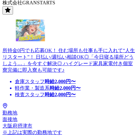
株式会社GRANSTARTS
所持金0円でも応募OK！ 住む場所も仕事も手に入れて“人生
リスタート”！ 日払い/週払い相談OK◎「今日寝る場所どう
しよう…」を今すぐ解決◎ ハイグレード家具家電付き個室
寮完備に即入寮も可能です♪
倉庫スタッフ
時給
2,000
円〜
軽作業・製造系
時給
2,000
円〜
検査スタッフ
時給
2,000
円〜
勤務地
面接地
大阪府摂津市
※上記は実際の勤務地です