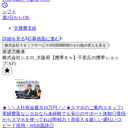
シフト
週2日からOK
交通費支給
詳細を見る
応募画面に進む
株式会社スタッフサービス/H10506839のその他の求人を見る
派遣労働者
株式会社シエロ_大阪府【携帯キャ】千里丘の携帯ショッ
プ/AF5
★＼＼入社祝金最大10万円／／★スマホのご案内スタッフ♪
実績豊富なシエロなら未経験でも安心のサポート体制◎普段
からスマホを使ってれば即戦力！高収入＆嬉しい週払い/ス
ピード採用・WEB面談◎