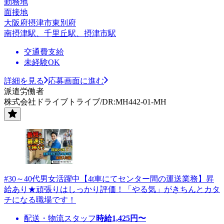
勤務地
面接地
大阪府摂津市東別府
南摂津駅、千里丘駅、摂津市駅
交通費支給
未経験OK
詳細を見る
応募画面に進む
派遣労働者
株式会社ドライブトライブ/DR:MH442-01-MH
#30～40代男女活躍中【4t車にてセンター間の運送業務】昇
給あり★頑張りはしっかり評価！「やる気」がきちんとカタ
チになる職場です！
配送・物流スタッフ
時給
1,425
円〜