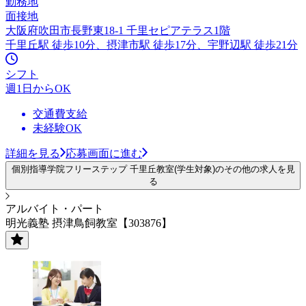
勤務地
面接地
大阪府吹田市長野東18-1 千里セピアテラス1階
千里丘駅 徒歩10分、摂津市駅 徒歩17分、宇野辺駅 徒歩21分
シフト
週1日からOK
交通費支給
未経験OK
詳細を見る
応募画面に進む
個別指導学院フリーステップ 千里丘教室(学生対象)のその他の求人を見
る
アルバイト・パート
明光義塾 摂津鳥飼教室【303876】