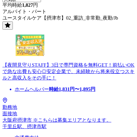
平均時給
1,827
円
アルバイト・パート
ユースタイルケア【摂津市】02_重訪_非常勤_夜勤/Jb
【夜間見守りSTAFF】3日で専門資格を無料GET！前払いOK
で急な出費も安心◎安定企業で、未経験から将来役立つスキ
ルと高収入をその手に！
ホームヘルパー
時給
1,831
円〜
1,895
円
勤務地
面接地
大阪府摂津市 ※こちらは募集エリアとなります。
千里丘駅、摂津市駅