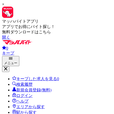
×
マッハバイトアプリ
アプリでお得にバイト探し！
無料ダウンロードはこちら
開く
0
キープ
メニュー
キープした求人を見る
0
検索履歴
新規会員登録(無料)
ログイン
ヘルプ
エリアから探す
駅から探す