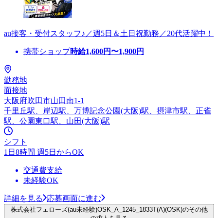
au接客・受付スタッフ♪／週5日＆土日祝勤務／20代活躍中！
携帯ショップ
時給
1,600
円〜
1,900
円
勤務地
面接地
大阪府吹田市山田南1-1
千里丘駅、岸辺駅、万博記念公園(大阪)駅、摂津市駅、正雀
駅、公園東口駅、山田(大阪)駅
シフト
1日8時間 週5日からOK
交通費支給
未経験OK
詳細を見る
応募画面に進む
株式会社フェローズ(au未経験)OSK_A_1245_1833T(A)(OSK)のその他