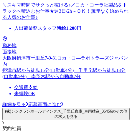
＼スキマ時間でサクっと稼げる♪／コカ・コーラ社製品をト
ラックへ積込むお仕事★週3日/2h～ＯＫ！無理なく始められ
る人気のお仕事♪
入出荷業務スタッフ
時給
1,200
円
勤務地
面接地
大阪府摂津市千里丘7-9-31コカ・コ―ラボトラ―ズジャパン
内
摂津市駅から徒歩15分(自動車4分) 千里丘駅から徒歩18分
(自動車5分) 南茨木駅から自動車7分
交通費支給
未経験OK
詳細を見る
応募画面に進む
(株)シンクランホールディングス_千里丘倉庫_車両積込_36456のその他
の求人を見る
契約社員