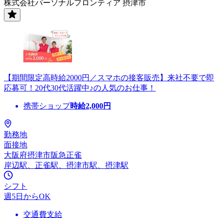
株式会社パーソナルフロンティア 摂津市
【期間限定高時給2000円／スマホの接客販売】来社不要で即
応募可！20代30代活躍中♪の人気のお仕事！
携帯ショップ
時給
2,000
円
勤務地
面接地
大阪府摂津市阪急正雀
岸辺駅、正雀駅、摂津市駅、摂津駅
シフト
週5日からOK
交通費支給