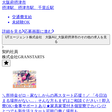
大阪府摂津市
摂津駅、摂津市駅、千里丘駅
交通費支給
未経験OK
詳細を見る
応募画面に進む
UTエージェント株式会社 大阪AU_大阪府摂津市のその他の求人を見
る
契約社員
株式会社GRANSTARTS
＼所持金ゼロ・家なしからの再スタート応援！／ 「今日泊
まる場所がない…」そんな方もまずはご相談ください！即入
寮OK×食事サポートあり★家具家電付き個室寮でカバンひ
とつでも新生活スタート可能◎働く場所も