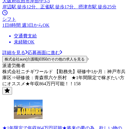
大阪府吹田市岸部中3-5
岸辺駅 徒歩12分、正雀駅 徒歩17分、摂津市駅 徒歩25分
シフト
1日8時間 週3日からOK
交通費支給
未経験OK
詳細を見る
応募画面に進む
株式会社aun(介護職)0350のその他の求人を見る
派遣労働者
株式会社ニチギワールド 【勤務先】研修中1か月：神戸市兵
庫区⇒研修後：青森県六ケ所村 ★1年間限定で稼ぎたい方
にオススメ★年収864万円可能！！158
★1年限定で年収864万円可能★将来の夢の為、欲しい物の