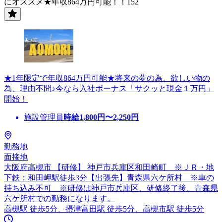
にオススメ★年収864万円可能！！152
★1年限定で年収864万円可能★将来の夢の為、欲しい物の
為、理由不問♪今なら入社ボーナス「サクッと現金１万円」
開始！
施設管理員
時給
1,800
円〜
2,250
円
勤務地
面接地
大阪府高槻市 【研修】 神戸市兵庫区和田崎町 ※ＪＲ・地
下鉄：和田岬駅徒歩3分【出張先】青森県六ケ所村 ※車の
持ち込み不可 ※研修は神戸市兵庫区、研修終了後、青森県
六ケ所村での勤務になります。
高槻駅 徒歩5分、摂津富田駅 徒歩5分、高槻市駅 徒歩5分