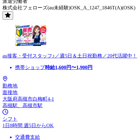
派遣労働者
株式会社フェローズ(au未経験)OSK_A_1247_1846T(A)(OSK)
au接客・受付スタッフ♪／週5日＆土日祝勤務／20代活躍中！
携帯ショップ
時給
1,600
円〜
1,900
円
勤務地
面接地
大阪府高槻市白梅町4-1
高槻駅、高槻市駅
シフト
1日8時間 週5日からOK
交通費支給