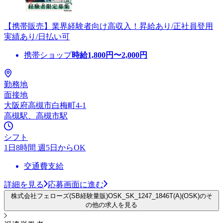
【携帯販売】業界経験者向け高収入！昇給あり/正社員登用
実績あり/日払い可
携帯ショップ
時給
1,800
円〜
2,000
円
勤務地
面接地
大阪府高槻市白梅町4-1
高槻駅、高槻市駅
シフト
1日8時間 週5日からOK
交通費支給
詳細を見る
応募画面に進む
株式会社フェローズ(SB経験量販)OSK_SK_1247_1846T(A)(OSK)のそ
の他の求人を見る