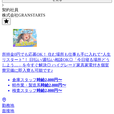
契約社員
株式会社GRANSTARTS
所持金0円でも応募OK！ 住む場所も仕事も手に入れて“人生
リスタート”！ 日払い/週払い相談OK◎「今日寝る場所どう
しよう…」を今すぐ解決◎ ハイグレード家具家電付き個室
寮完備に即入寮も可能です♪
倉庫スタッフ
時給
2,000
円〜
軽作業・製造系
時給
2,000
円〜
検査スタッフ
時給
2,000
円〜
勤務地
面接地