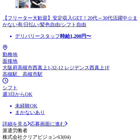
【フリーター大歓迎】安定収入GET！20代～30代活躍中☆ま
かない有/日払い/髪色自由/シフト自由
デリバリースタッフ
時給
1,200
円〜
勤務地
面接地
大阪府高槻市西真上1-32-12 レジデンス西真上1F
高槻駅、高槻市駅
シフト
週3日からOK
未経験OK
まかないあり
詳細を見る
応募画面に進む
派遣労働者
株式会社クリアビジョン63(04)