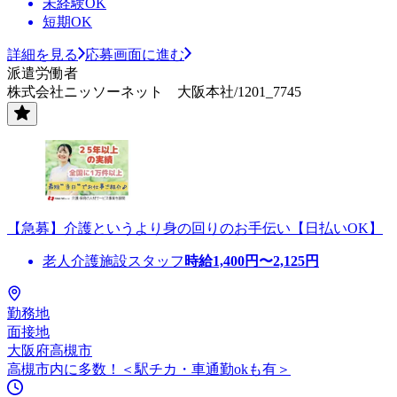
未経験OK
短期OK
詳細を見る
応募画面に進む
派遣労働者
株式会社ニッソーネット 大阪本社/1201_7745
【急募】介護というより身の回りのお手伝い【日払いOK】
老人介護施設スタッフ
時給
1,400
円〜
2,125
円
勤務地
面接地
大阪府高槻市
高槻市内に多数！＜駅チカ・車通勤okも有＞