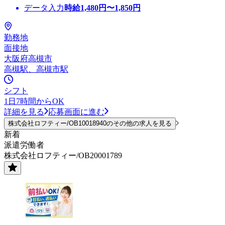
データ入力
時給
1,480
円〜
1,850
円
勤務地
面接地
大阪府高槻市
高槻駅、高槻市駅
シフト
1日7時間からOK
詳細を見る
応募画面に進む
株式会社ロフティー/OB10018940のその他の求人を見る
新着
派遣労働者
株式会社ロフティー/OB20001789