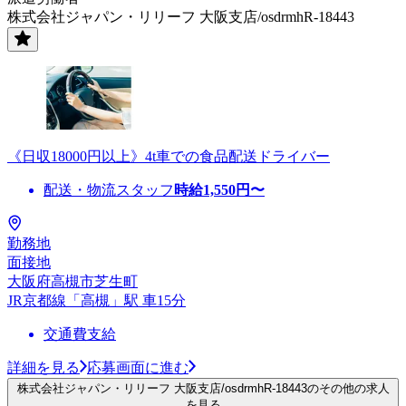
株式会社ジャパン・リリーフ 大阪支店/osdrmhR-18443
《日収18000円以上》4t車での食品配送ドライバー
配送・物流スタッフ
時給
1,550
円〜
勤務地
面接地
大阪府高槻市芝生町
JR京都線「高槻」駅 車15分
交通費支給
詳細を見る
応募画面に進む
株式会社ジャパン・リリーフ 大阪支店/osdrmhR-18443のその他の求人
を見る