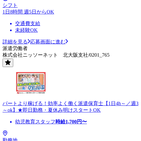
シフト
1日8時間 週5日からOK
交通費支給
未経験OK
詳細を見る
応募画面に進む
派遣労働者
株式会社ニッソーネット 北大阪支社/0201_765
パートより稼げる！効率よく働く派遣保育士【1日4h～／週3
～ok】★即日勤務・夏休み明けスタートOK
幼児教育スタッフ
時給
1,700
円〜
勤務地