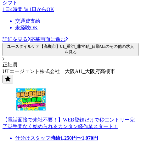
シフト
1日4時間 週1日からOK
交通費支給
未経験OK
詳細を見る
応募画面に進む
ユースタイルケア【高槻市】01_重訪_非常勤_日勤/Jaのその他の求人
を見る
正社員
UTエージェント株式会社 大阪AU_大阪府高槻市
【電話面接で来社不要！】WEB登録だけで秒エントリー完
了◎手間なく始められるカンタン軽作業スタート！
仕分けスタッフ
時給
1,250
円〜
1,970
円