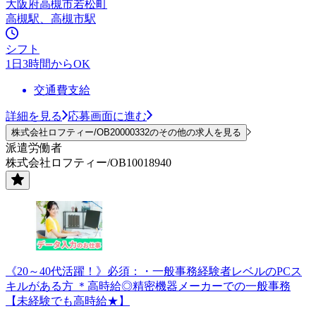
大阪府高槻市若松町
高槻駅、高槻市駅
シフト
1日3時間からOK
交通費支給
詳細を見る
応募画面に進む
株式会社ロフティー/OB20000332のその他の求人を見る
派遣労働者
株式会社ロフティー/OB10018940
《20～40代活躍！》必須：・一般事務経験者レベルのPCス
キルがある方 ＊高時給◎精密機器メーカーでの一般事務
【未経験でも高時給★】