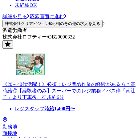
未経験OK
詳細を見る
応募画面に進む
株式会社クリアビジョン63(04)のその他の求人を見る
派遣労働者
株式会社ロフティー/OB20000332
《20～40代活躍！》必須：レジ閉め作業の経験がある方＊高
時給◎【経験者のみ】スーパーでのレジ業務／バス停「南辻
子」より下車後、徒歩約6分
レジスタッフ
時給
1,400
円〜
勤務地
面接地