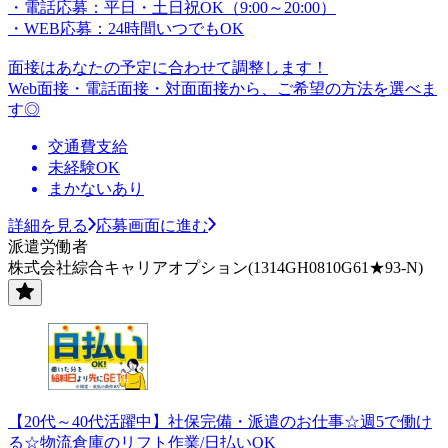
・電話応募：平日・土日祝OK（9:00～20:00）
・WEB応募：24時間いつでもOK
面接はあなたの予定に合わせて調整します！
Web面接・電話面接・対面面接から、ご希望の方法を選べま
す◎
交通費支給
未経験OK
まかないあり
詳細を見る
応募画面に進む
派遣労働者
株式会社綜合キャリアオプション(1314GH0810G61★93-N)
【20代～40代活躍中】社保完備・派遣のお仕事☆週5で働け
る☆物流倉庫のリフト作業/日払いOK