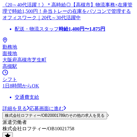
《20～40代活躍！》＊高時給◎【高槻市】物流事務×在庫管
理で時給1,500円！弁当トレーの在庫をパソコンで管理する
オフィスワーク｜20代～30代活躍中
配送・物流スタッフ
時給
1,400
円〜
1,875
円
勤務地
面接地
大阪府高槻市芝生町
高槻駅
シフト
1日8時間からOK
交通費支給
詳細を見る
応募画面に進む
株式会社ロフティー/OB20001789のその他の求人を見る
派遣労働者
株式会社ロフティー/OB10021758