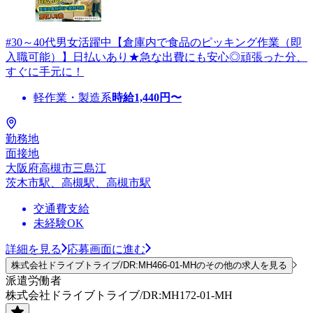
#30～40代男女活躍中【倉庫内で食品のピッキング作業（即
入職可能）】日払いあり★急な出費にも安心◎頑張った分、
すぐに手元に！
軽作業・製造系
時給
1,440
円〜
勤務地
面接地
大阪府高槻市三島江
茨木市駅、高槻駅、高槻市駅
交通費支給
未経験OK
詳細を見る
応募画面に進む
株式会社ドライブトライブ/DR:MH466-01-MHのその他の求人を見る
派遣労働者
株式会社ドライブトライブ/DR:MH172-01-MH