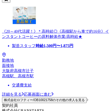
《20～40代活躍！》＊高時給◎《高槻駅から車で約16分》イ
ンスタントコーヒーの原料解体作業/高時給★
製造スタッフ
時給
1,500
円〜
1,875
円
勤務地
面接地
大阪府高槻市辻子
高槻駅、高槻市駅
交通費支給
詳細を見る
応募画面に進む
株式会社ロフティー/OB10021758のその他の求人を見る
契約社員
株式会社GRANSTARTS