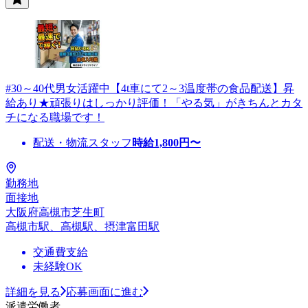
#30～40代男女活躍中【4t車にて2～3温度帯の食品配送】昇
給あり★頑張りはしっかり評価！「やる気」がきちんとカタ
チになる職場です！
配送・物流スタッフ
時給
1,800
円〜
勤務地
面接地
大阪府高槻市芝生町
高槻市駅、高槻駅、摂津富田駅
交通費支給
未経験OK
詳細を見る
応募画面に進む
派遣労働者