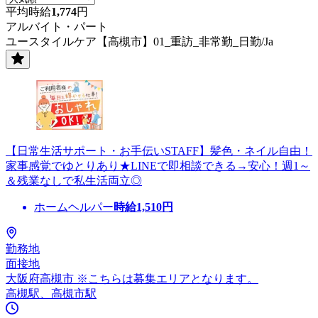
平均時給
1,774
円
アルバイト・パート
ユースタイルケア【高槻市】01_重訪_非常勤_日勤/Ja
【日常生活サポート・お手伝いSTAFF】髪色・ネイル自由！
家事感覚でゆとりあり★LINEで即相談できる→安心！週1～
＆残業なしで私生活両立◎
ホームヘルパー
時給
1,510
円
勤務地
面接地
大阪府高槻市 ※こちらは募集エリアとなります。
高槻駅、高槻市駅