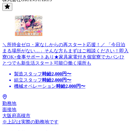
＼所持金ゼロ・家なしからの再スタート応援！／ 「今日泊
まる場所がない…」そんな方もまずはご相談ください！即入
寮OK×食事サポートあり★家具家電付き個室寮でカバンひ
とつでも新生活スタート可能◎働く場所も
製造スタッフ
時給
2,000
円〜
組立スタッフ
時給
2,000
円〜
機械オペレーション
時給
2,000
円〜
勤務地
面接地
大阪府高槻市
※上記は実際の勤務地です