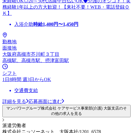
未経験OK◎20～50代活躍中日払いOK◆介護のオシゴト！実
務経験1年以上の方大歓迎！【来社不要！WEB・電話登録Ｏ
Ｋ】
入浴介助
時給
1,400
円〜
1,450
円
勤務地
面接地
大阪府高槻市芥川町３丁目
高槻駅、高槻市駅、摂津富田駅
シフト
1日8時間 週3日からOK
交通費支給
詳細を見る
応募画面に進む
マンパワーグループ株式会社 ケアサービス事業部(介護) 大阪支店のそ
の他の求人を見る
派遣労働者
株式会社ニッソーネット 大阪本社/1201_6578