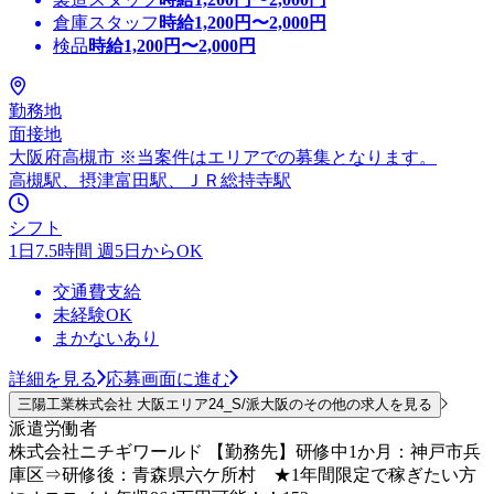
倉庫スタッフ
時給
1,200
円〜
2,000
円
検品
時給
1,200
円〜
2,000
円
勤務地
面接地
大阪府高槻市 ※当案件はエリアでの募集となります。
高槻駅、摂津富田駅、ＪＲ総持寺駅
シフト
1日7.5時間 週5日からOK
交通費支給
未経験OK
まかないあり
詳細を見る
応募画面に進む
三陽工業株式会社 大阪エリア24_S/派大阪のその他の求人を見る
派遣労働者
株式会社ニチギワールド 【勤務先】研修中1か月：神戸市兵
庫区⇒研修後：青森県六ケ所村 ★1年間限定で稼ぎたい方