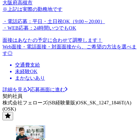
大阪府高槻市
※上記は実際の勤務地です
・電話応募：平日・土日祝OK（9:00～20:00）
・WEB応募：24時間いつでもOK
面接はあなたの予定に合わせて調整します！
Web面接・電話面接・対面面接から、ご希望の方法を選べま
す◎
交通費支給
未経験OK
まかないあり
詳細を見る
応募画面に進む
契約社員
株式会社フェローズ(SB経験量販)OSK_SK_1247_1846T(A)
(OSK)