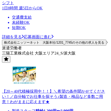
シフト
1日8時間 週5日からOK
交通費支給
未経験OK
短期OK
詳細を見る
応募画面に進む
株式会社ニッソーネット 大阪本社/1201_7745のその他の求人を見る
派遣労働者
三陽工業株式会社 大阪エリア24_S/派大阪
【20～40代積極採用中！！】＼希望の条件聞かせてくださ
い！／自分軸でお仕事を探そう♪製造・検品など多数ご用
意！わがままに応えます★
製造スタッフ
時給
1,200
円〜
2,000
円