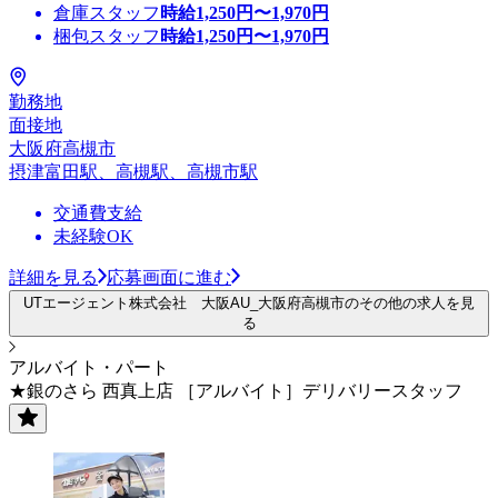
倉庫スタッフ
時給
1,250
円〜
1,970
円
梱包スタッフ
時給
1,250
円〜
1,970
円
勤務地
面接地
大阪府高槻市
摂津富田駅、高槻駅、高槻市駅
交通費支給
未経験OK
詳細を見る
応募画面に進む
UTエージェント株式会社 大阪AU_大阪府高槻市のその他の求人を見
る
アルバイト・パート
★銀のさら 西真上店 ［アルバイト］デリバリースタッフ