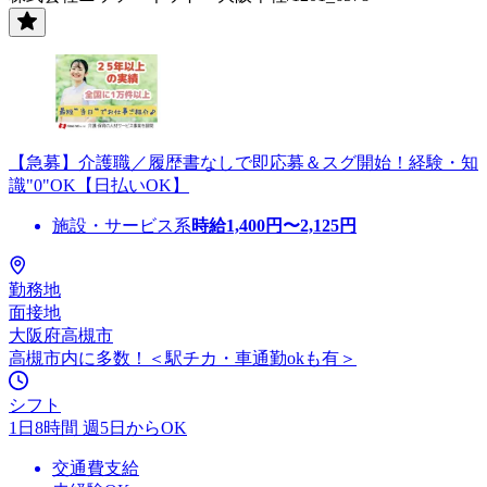
【急募】介護職／履歴書なしで即応募＆スグ開始！経験・知
識"0"OK【日払いOK】
施設・サービス系
時給
1,400
円〜
2,125
円
勤務地
面接地
大阪府高槻市
高槻市内に多数！＜駅チカ・車通勤okも有＞
シフト
1日8時間 週5日からOK
交通費支給