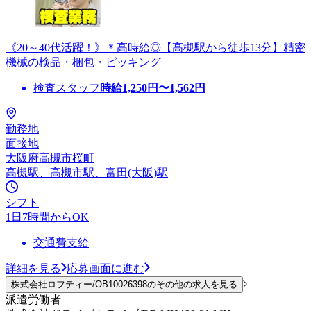
《20～40代活躍！》＊高時給◎【高槻駅から徒歩13分】精密
機械の検品・梱包・ピッキング
検査スタッフ
時給
1,250
円〜
1,562
円
勤務地
面接地
大阪府高槻市桜町
高槻駅、高槻市駅、富田(大阪)駅
シフト
1日7時間からOK
交通費支給
詳細を見る
応募画面に進む
株式会社ロフティー/OB10026398のその他の求人を見る
派遣労働者