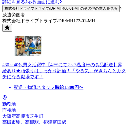
詳細を見る
応募画面に進む
株式会社ドライブトライブ/DR:MH466-01-MHのその他の求人を見る
派遣労働者
株式会社ドライブトライブ/DR:MH172-01-MH
#30～40代男女活躍中【4t車にて2～3温度帯の食品配送】昇
給あり★頑張りはしっかり評価！「やる気」がきちんとカタ
チになる職場です！
配送・物流スタッフ
時給
1,800
円〜
勤務地
面接地
大阪府高槻市芝生町
高槻市駅、高槻駅、摂津富田駅