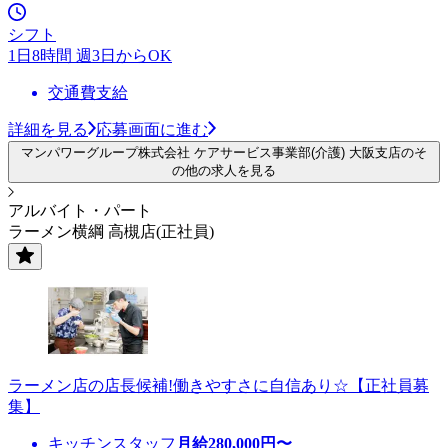
シフト
1日8時間 週3日からOK
交通費支給
詳細を見る
応募画面に進む
マンパワーグループ株式会社 ケアサービス事業部(介護) 大阪支店のそ
の他の求人を見る
アルバイト・パート
ラーメン横綱 高槻店(正社員)
ラーメン店の店長候補!働きやすさに自信あり☆【正社員募
集】
キッチンスタッフ
月給
280,000
円〜