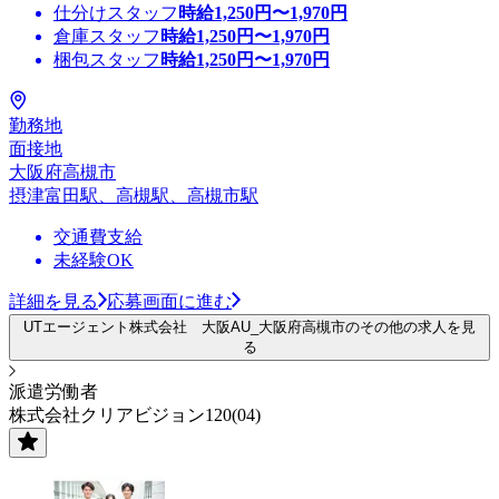
仕分けスタッフ
時給
1,250
円〜
1,970
円
倉庫スタッフ
時給
1,250
円〜
1,970
円
梱包スタッフ
時給
1,250
円〜
1,970
円
勤務地
面接地
大阪府高槻市
摂津富田駅、高槻駅、高槻市駅
交通費支給
未経験OK
詳細を見る
応募画面に進む
UTエージェント株式会社 大阪AU_大阪府高槻市のその他の求人を見
る
派遣労働者
株式会社クリアビジョン120(04)