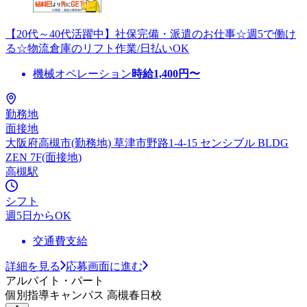
【20代～40代活躍中】社保完備・派遣のお仕事☆週5で働け
る☆物流倉庫のリフト作業/日払いOK
機械オペレーション
時給
1,400
円〜
勤務地
面接地
大阪府高槻市(勤務地) 草津市野路1-4-15 センシブル BLDG
ZEN 7F(面接地)
高槻駅
シフト
週5日からOK
交通費支給
詳細を見る
応募画面に進む
アルバイト・パート
個別指導キャンパス 高槻春日校