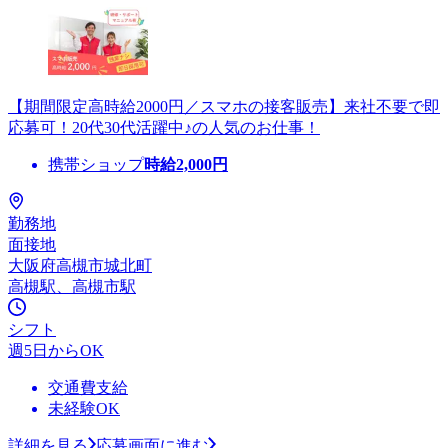
【期間限定高時給2000円／スマホの接客販売】来社不要で即
応募可！20代30代活躍中♪の人気のお仕事！
携帯ショップ
時給
2,000
円
勤務地
面接地
大阪府高槻市城北町
高槻駅、高槻市駅
シフト
週5日からOK
交通費支給
未経験OK
詳細を見る
応募画面に進む