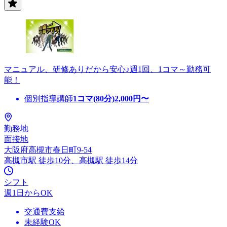
マニュアル、研修ありだから安心♪週1回、1コマ～勤務可
能！
個別指導講師
1コマ(80分)
2,000
円〜
勤務地
面接地
大阪府高槻市春日町9-54
高槻市駅 徒歩10分、高槻駅 徒歩14分
シフト
週1日からOK
交通費支給
未経験OK