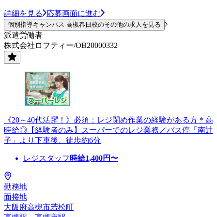
詳細を見る
応募画面に進む
個別指導キャンパス 高槻春日校のその他の求人を見る
派遣労働者
株式会社ロフティー/OB20000332
《20～40代活躍！》必須：レジ閉め作業の経験がある方＊高
時給◎【経験者のみ】スーパーでのレジ業務／バス停「南辻
子」より下車後、徒歩約6分
レジスタッフ
時給
1,400
円〜
勤務地
面接地
大阪府高槻市若松町