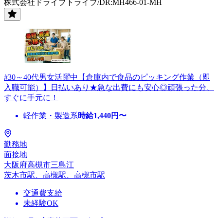
株式会社ドライブトライブ/DR:MH466-01-MH
#30～40代男女活躍中【倉庫内で食品のピッキング作業（即
入職可能）】日払いあり★急な出費にも安心◎頑張った分、
すぐに手元に！
軽作業・製造系
時給
1,440
円〜
勤務地
面接地
大阪府高槻市三島江
茨木市駅、高槻駅、高槻市駅
交通費支給
未経験OK