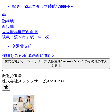
配送・物流スタッフ
時給
1,500
円〜
勤務地
面接地
大阪府高槻市西面北
阪急「茨木市」駅 車15分
交通費支給
詳細を見る
応募画面に進む
株式会社ジャパン・リリーフ 大阪支店/osdrmhR-17271のその他の求人
を見る
派遣労働者
株式会社スタッフサービス/A01234