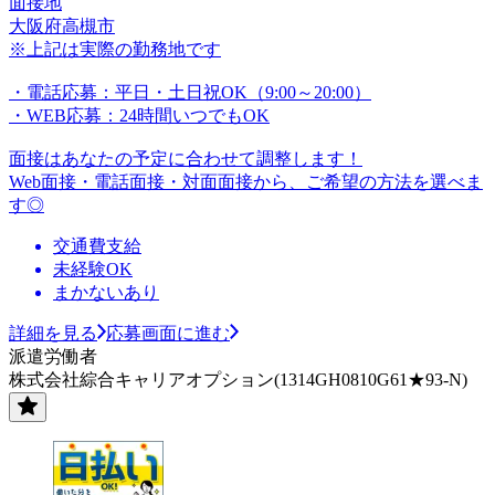
面接地
大阪府高槻市
※上記は実際の勤務地です
・電話応募：平日・土日祝OK（9:00～20:00）
・WEB応募：24時間いつでもOK
面接はあなたの予定に合わせて調整します！
Web面接・電話面接・対面面接から、ご希望の方法を選べま
す◎
交通費支給
未経験OK
まかないあり
詳細を見る
応募画面に進む
派遣労働者
株式会社綜合キャリアオプション(1314GH0810G61★93-N)