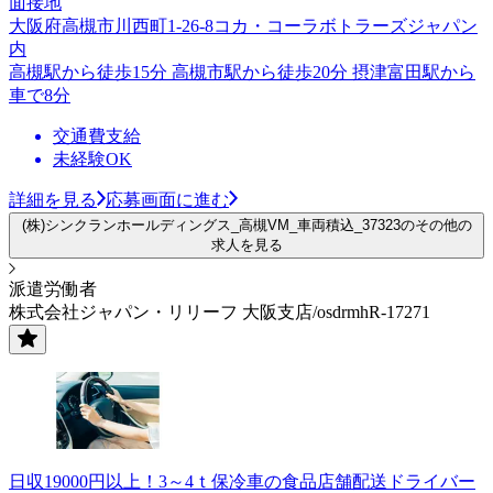
面接地
大阪府高槻市川西町1-26-8コカ・コーラボトラーズジャパン
内
高槻駅から徒歩15分 高槻市駅から徒歩20分 摂津富田駅から
車で8分
交通費支給
未経験OK
詳細を見る
応募画面に進む
(株)シンクランホールディングス_高槻VM_車両積込_37323のその他の
求人を見る
派遣労働者
株式会社ジャパン・リリーフ 大阪支店/osdrmhR-17271
日収19000円以上！3～4ｔ保冷車の食品店舗配送ドライバー