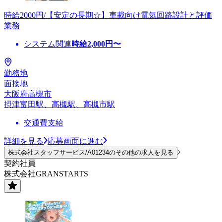
時給2000円/【安定の長期☆】車載向け電気回路設計と評価
業務
システム関連
時給
2,000
円〜
勤務地
面接地
大阪府高槻市
摂津富田駅、高槻駅、高槻市駅
交通費支給
詳細を見る
応募画面に進む
株式会社スタッフサービス/A01234のその他の求人を見る
契約社員
株式会社GRANSTARTS