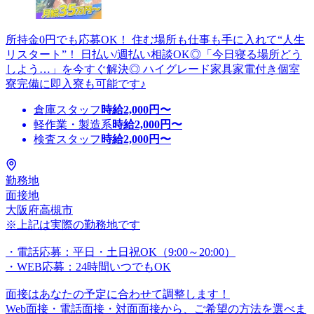
所持金0円でも応募OK！ 住む場所も仕事も手に入れて“人生
リスタート”！ 日払い/週払い相談OK◎「今日寝る場所どう
しよう…」を今すぐ解決◎ ハイグレード家具家電付き個室
寮完備に即入寮も可能です♪
倉庫スタッフ
時給
2,000
円〜
軽作業・製造系
時給
2,000
円〜
検査スタッフ
時給
2,000
円〜
勤務地
面接地
大阪府高槻市
※上記は実際の勤務地です
・電話応募：平日・土日祝OK（9:00～20:00）
・WEB応募：24時間いつでもOK
面接はあなたの予定に合わせて調整します！
Web面接・電話面接・対面面接から、ご希望の方法を選べま