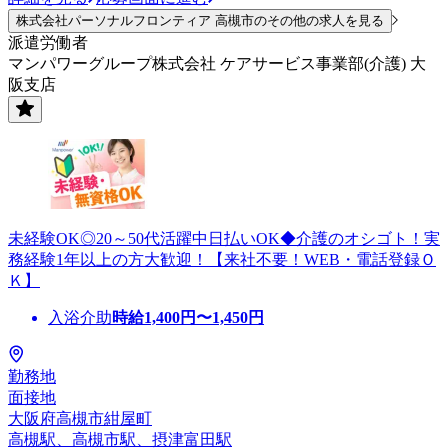
株式会社パーソナルフロンティア 高槻市のその他の求人を見る
派遣労働者
マンパワーグループ株式会社 ケアサービス事業部(介護) 大
阪支店
未経験OK◎20～50代活躍中日払いOK◆介護のオシゴト！実
務経験1年以上の方大歓迎！【来社不要！WEB・電話登録Ｏ
Ｋ】
入浴介助
時給
1,400
円〜
1,450
円
勤務地
面接地
大阪府高槻市紺屋町
高槻駅、高槻市駅、摂津富田駅