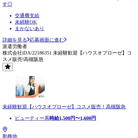
す◎
交通費支給
未経験OK
まかないあり
詳細を見る
応募画面に進む
派遣労働者
株式会社iDA/22186351 未経験歓迎【ハウスオブローゼ】コ
スメ販売!高槻阪急
未経験歓迎【ハウスオブローゼ】コスメ販売！高槻阪急
ビューティー系
時給
1,500
円〜
1,600
円
勤務地