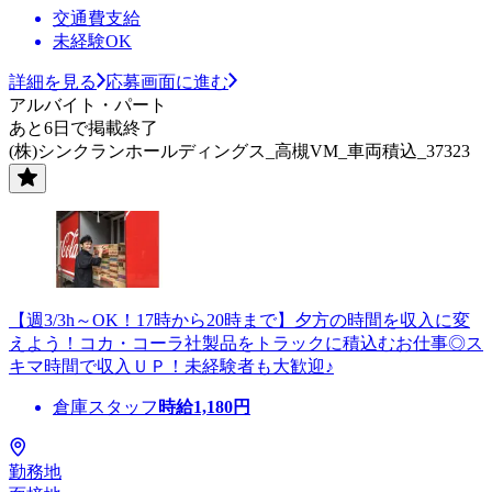
交通費支給
未経験OK
詳細を見る
応募画面に進む
アルバイト・パート
あと6日で掲載終了
(株)シンクランホールディングス_高槻VM_車両積込_37323
【週3/3h～OK！17時から20時まで】夕方の時間を収入に変
えよう！コカ・コーラ社製品をトラックに積込むお仕事◎ス
キマ時間で収入ＵＰ！未経験者も大歓迎♪
倉庫スタッフ
時給
1,180
円
勤務地