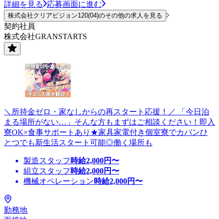
詳細を見る
応募画面に進む
株式会社クリアビジョン120(04)のその他の求人を見る
契約社員
株式会社GRANSTARTS
＼所持金ゼロ・家なしからの再スタート応援！／ 「今日泊
まる場所がない…」そんな方もまずはご相談ください！即入
寮OK×食事サポートあり★家具家電付き個室寮でカバンひ
とつでも新生活スタート可能◎働く場所も
製造スタッフ
時給
2,000
円〜
組立スタッフ
時給
2,000
円〜
機械オペレーション
時給
2,000
円〜
勤務地