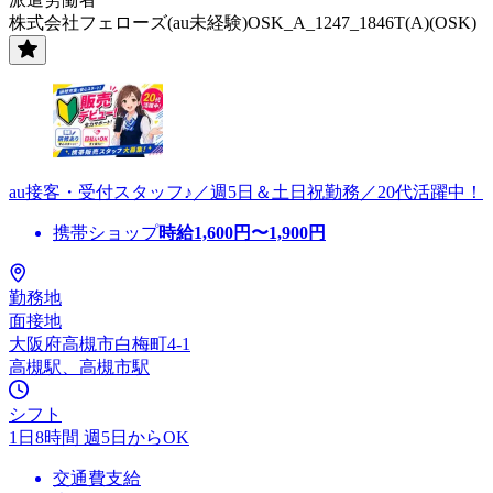
株式会社フェローズ(au未経験)OSK_A_1247_1846T(A)(OSK)
au接客・受付スタッフ♪／週5日＆土日祝勤務／20代活躍中！
携帯ショップ
時給
1,600
円〜
1,900
円
勤務地
面接地
大阪府高槻市白梅町4-1
高槻駅、高槻市駅
シフト
1日8時間 週5日からOK
交通費支給