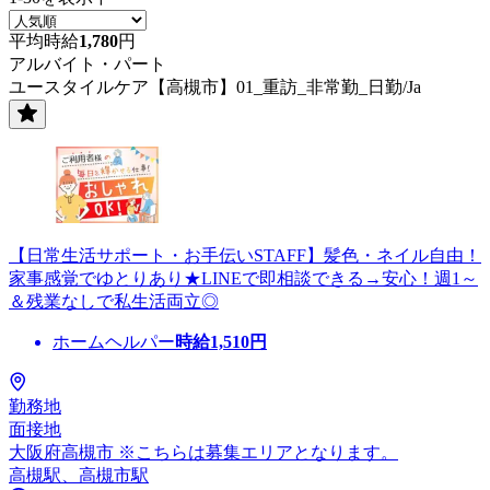
平均時給
1,780
円
アルバイト・パート
ユースタイルケア【高槻市】01_重訪_非常勤_日勤/Ja
【日常生活サポート・お手伝いSTAFF】髪色・ネイル自由！
家事感覚でゆとりあり★LINEで即相談できる→安心！週1～
＆残業なしで私生活両立◎
ホームヘルパー
時給
1,510
円
勤務地
面接地
大阪府高槻市 ※こちらは募集エリアとなります。
高槻駅、高槻市駅