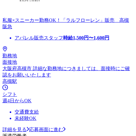
私服×スニーカー勤務OK！「ラルフローレン」販売 高槻
阪急
アパレル販売スタッフ
時給
1,500
円〜
1,600
円
勤務地
面接地
大阪府高槻市 詳細な勤務地につきましては、面接時にご確
認をお願いいたします
高槻駅
シフト
週4日からOK
交通費支給
未経験OK
詳細を見る
応募画面に進む
派遣労働者