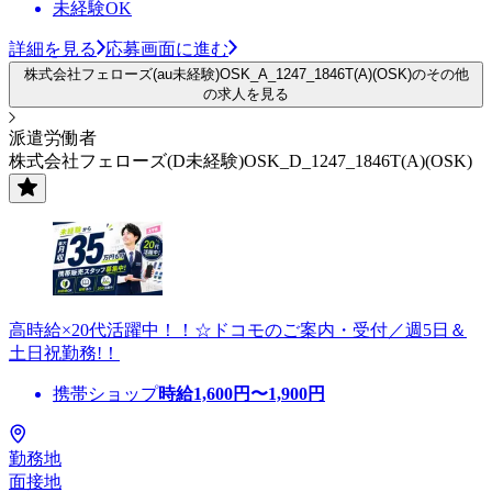
未経験OK
詳細を見る
応募画面に進む
株式会社フェローズ(au未経験)OSK_A_1247_1846T(A)(OSK)のその他
の求人を見る
派遣労働者
株式会社フェローズ(D未経験)OSK_D_1247_1846T(A)(OSK)
高時給×20代活躍中！！☆ドコモのご案内・受付／週5日＆
土日祝勤務!！
携帯ショップ
時給
1,600
円〜
1,900
円
勤務地
面接地