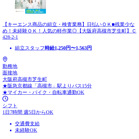
【キーエンス商品の組立・検査業務】日払いＯＫ■残業少な
め！未経験ＯＫ！人気の軽作業◎【大阪府高槻市芝生町】Ｃ
428-2-1
組立スタッフ
時給
1,250
円〜
1,563
円
勤務地
面接地
大阪府高槻市芝生町
★阪急京都線「高槻市」駅よりバス15分
★マイカー・バイク・自転車通勤OK
シフト
1日7時間 週5日からOK
交通費支給
未経験OK