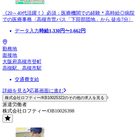
《20～40代活躍！》必須：医療機関での経験＊高時給◎病院
での医療事務〈高槻市営バス「下田部団地」から 徒歩7分〉
データ入力
時給
1,330
円〜
1,662
円
勤務地
面接地
大阪府高槻市登町
高槻駅、高槻市駅
交通費支給
詳細を見る
応募画面に進む
株式会社ロフティー/KB10025322のその他の求人を見る
派遣労働者
株式会社ロフティー/OB10026398