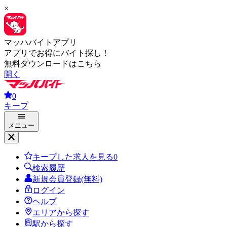
×
マッハバイトアプリ
アプリでお得にバイト探し！
無料ダウンロードはこちら
開く
0
キープ
メニュー
キープした求人を見る
0
検索履歴
新規会員登録(無料)
ログイン
ヘルプ
エリアから探す
駅から探す