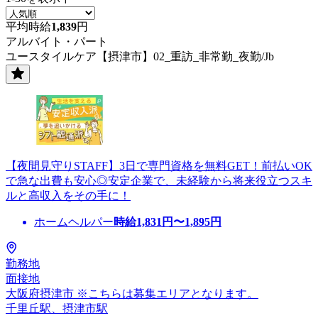
平均時給
1,839
円
アルバイト・パート
ユースタイルケア【摂津市】02_重訪_非常勤_夜勤/Jb
【夜間見守りSTAFF】3日で専門資格を無料GET！前払いOK
で急な出費も安心◎安定企業で、未経験から将来役立つスキ
ルと高収入をその手に！
ホームヘルパー
時給
1,831
円〜
1,895
円
勤務地
面接地
大阪府摂津市 ※こちらは募集エリアとなります。
千里丘駅、摂津市駅