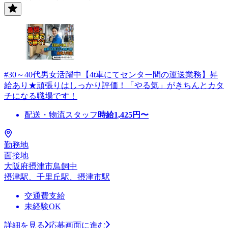
#30～40代男女活躍中【4t車にてセンター間の運送業務】昇
給あり★頑張りはしっかり評価！「やる気」がきちんとカタ
チになる職場です！
配送・物流スタッフ
時給
1,425
円〜
勤務地
面接地
大阪府摂津市鳥飼中
摂津駅、千里丘駅、摂津市駅
交通費支給
未経験OK
詳細を見る
応募画面に進む