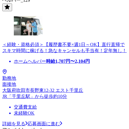
ヘルパー_129
＜経験・資格必須＞【履歴書不要×週1日～OK】直行直帰で
スキマ時間に稼げる！急なキャンセルも手当有！定年無し！
ホームヘルパー
時給
1,707
円〜
2,104
円
勤務地
面接地
大阪府吹田市長野東12-32 エスト千里丘
JR「千里丘駅」から徒歩約10分
交通費支給
未経験OK
詳細を見る
応募画面に進む