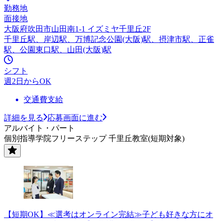
勤務地
面接地
大阪府吹田市山田南1-1 イズミヤ千里丘2F
千里丘駅、岸辺駅、万博記念公園(大阪)駅、摂津市駅、正雀
駅、公園東口駅、山田(大阪)駅
シフト
週2日からOK
交通費支給
詳細を見る
応募画面に進む
アルバイト・パート
個別指導学院フリーステップ 千里丘教室(短期対象)
【短期OK】≪選考はオンライン完結≫子ども好きな方にオ