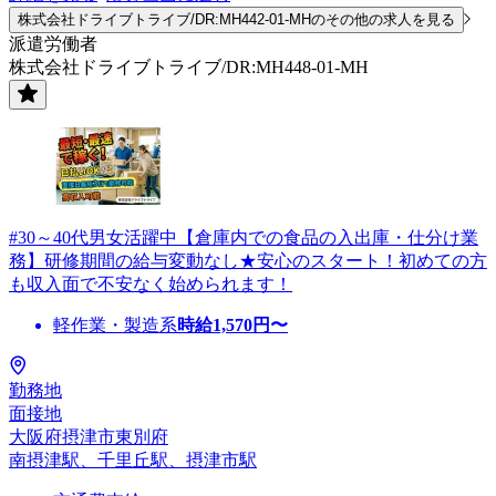
株式会社ドライブトライブ/DR:MH442-01-MHのその他の求人を見る
派遣労働者
株式会社ドライブトライブ/DR:MH448-01-MH
#30～40代男女活躍中【倉庫内での食品の入出庫・仕分け業
務】研修期間の給与変動なし★安心のスタート！初めての方
も収入面で不安なく始められます！
軽作業・製造系
時給
1,570
円〜
勤務地
面接地
大阪府摂津市東別府
南摂津駅、千里丘駅、摂津市駅