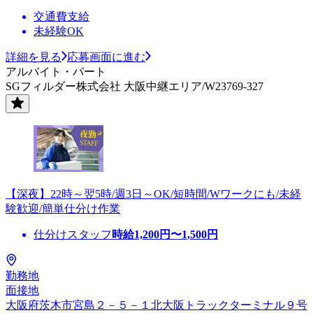
交通費支給
未経験OK
詳細を見る
応募画面に進む
アルバイト・パート
SGフィルダー株式会社 大阪中継エリア/W23769-327
【深夜】22時～翌5時/週3日～OK/短時間/Wワークにも/未経
験歓迎/簡単仕分け作業
仕分けスタッフ
時給
1,200
円〜
1,500
円
勤務地
面接地
大阪府茨木市宮島２－５－１北大阪トラックターミナル９号