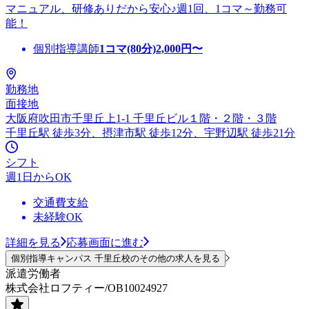
マニュアル、研修ありだから安心♪週1回、1コマ～勤務可
能！
個別指導講師
1コマ(80分)
2,000
円〜
勤務地
面接地
大阪府吹田市千里丘上1-1 千里丘ビル１階・２階・３階
千里丘駅 徒歩3分、摂津市駅 徒歩12分、宇野辺駅 徒歩21分
シフト
週1日からOK
交通費支給
未経験OK
詳細を見る
応募画面に進む
個別指導キャンパス 千里丘校のその他の求人を見る
派遣労働者
株式会社ロフティー/OB10024927