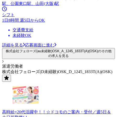
駅、公園東口駅、山田(大阪)駅
シフト
1日8時間 週5日からOK
交通費支給
未経験OK
詳細を見る
応募画面に進む
株式会社フェローズ(au未経験)OSK_A_1245_1833T(A)(OSK)のその他
の求人を見る
派遣労働者
株式会社フェローズ(D未経験)OSK_D_1245_1833T(A)(OSK)
高時給×20代活躍中！！☆ドコモのご案内・受付／週5日＆