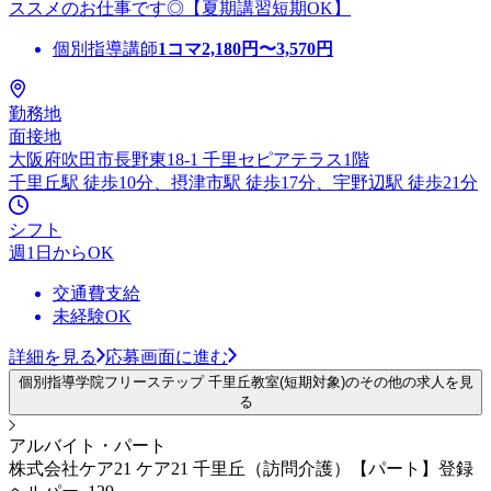
ススメのお仕事です◎【夏期講習短期OK】
個別指導講師
1コマ
2,180
円〜
3,570
円
勤務地
面接地
大阪府吹田市長野東18-1 千里セピアテラス1階
千里丘駅 徒歩10分、摂津市駅 徒歩17分、宇野辺駅 徒歩21分
シフト
週1日からOK
交通費支給
未経験OK
詳細を見る
応募画面に進む
個別指導学院フリーステップ 千里丘教室(短期対象)のその他の求人を見
る
アルバイト・パート
株式会社ケア21 ケア21 千里丘（訪問介護）【パート】登録