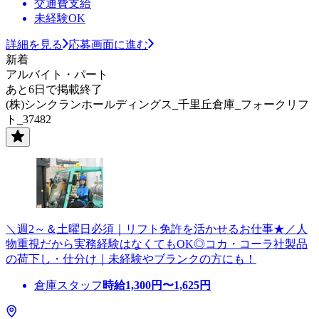
交通費支給
未経験OK
詳細を見る
応募画面に進む
新着
アルバイト・パート
あと6日で掲載終了
(株)シンクランホールディングス_千里丘倉庫_フォークリフ
ト_37482
＼週2～＆土曜日必須｜リフト免許を活かせるお仕事★／人
物重視だから実務経験はなくてもOK◎コカ・コーラ社製品
の荷下し・仕分け｜未経験やブランクの方にも！
倉庫スタッフ
時給
1,300
円〜
1,625
円