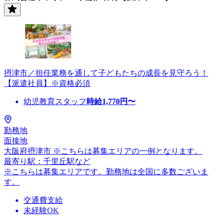
摂津市／担任業務を通して子どもたちの成長を見守ろう！
【派遣社員】※資格必須
幼児教育スタッフ
時給
1,770
円〜
勤務地
面接地
大阪府摂津市 ※こちらは募集エリアの一例となります。
最寄り駅：千里丘駅など
※こちらは募集エリアです。勤務地は全国に多数ございま
す。
交通費支給
未経験OK