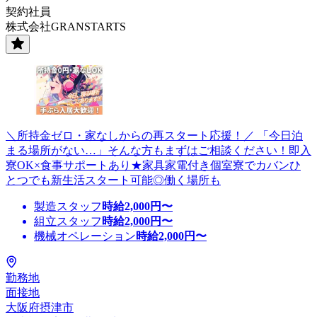
契約社員
株式会社GRANSTARTS
＼所持金ゼロ・家なしからの再スタート応援！／ 「今日泊
まる場所がない…」そんな方もまずはご相談ください！即入
寮OK×食事サポートあり★家具家電付き個室寮でカバンひ
とつでも新生活スタート可能◎働く場所も
製造スタッフ
時給
2,000
円〜
組立スタッフ
時給
2,000
円〜
機械オペレーション
時給
2,000
円〜
勤務地
面接地
大阪府摂津市