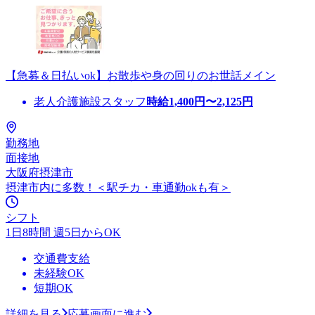
【急募＆日払いok】お散歩や身の回りのお世話メイン
老人介護施設スタッフ
時給
1,400
円〜
2,125
円
勤務地
面接地
大阪府摂津市
摂津市内に多数！＜駅チカ・車通勤okも有＞
シフト
1日8時間 週5日からOK
交通費支給
未経験OK
短期OK
詳細を見る
応募画面に進む