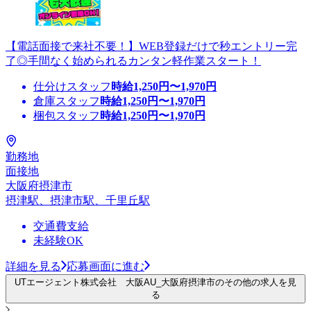
【電話面接で来社不要！】WEB登録だけで秒エントリー完
了◎手間なく始められるカンタン軽作業スタート！
仕分けスタッフ
時給
1,250
円〜
1,970
円
倉庫スタッフ
時給
1,250
円〜
1,970
円
梱包スタッフ
時給
1,250
円〜
1,970
円
勤務地
面接地
大阪府摂津市
摂津駅、摂津市駅、千里丘駅
交通費支給
未経験OK
詳細を見る
応募画面に進む
UTエージェント株式会社 大阪AU_大阪府摂津市のその他の求人を見
る