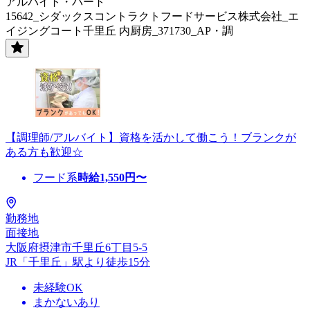
アルバイト・パート
15642_シダックスコントラクトフードサービス株式会社_エ
イジングコート千里丘 内厨房_371730_AP・調
【調理師/アルバイト】資格を活かして働こう！ブランクが
ある方も歓迎☆
フード系
時給
1,550
円〜
勤務地
面接地
大阪府摂津市千里丘6丁目5-5
JR「千里丘」駅より徒歩15分
未経験OK
まかないあり