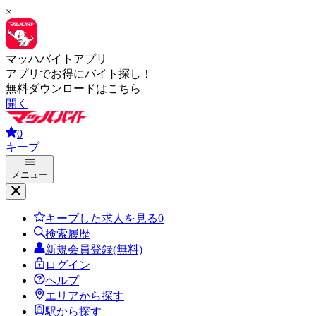
×
マッハバイトアプリ
アプリでお得にバイト探し！
無料ダウンロードはこちら
開く
0
キープ
メニュー
キープした求人を見る
0
検索履歴
新規会員登録(無料)
ログイン
ヘルプ
エリアから探す
駅から探す