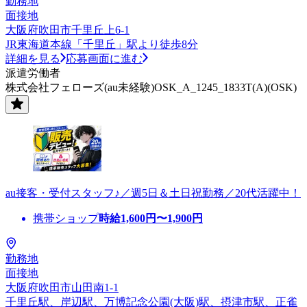
勤務地
面接地
大阪府吹田市千里丘上6-1
JR東海道本線「千里丘」駅より徒歩8分
詳細を見る
応募画面に進む
派遣労働者
株式会社フェローズ(au未経験)OSK_A_1245_1833T(A)(OSK)
au接客・受付スタッフ♪／週5日＆土日祝勤務／20代活躍中！
携帯ショップ
時給
1,600
円〜
1,900
円
勤務地
面接地
大阪府吹田市山田南1-1
千里丘駅、岸辺駅、万博記念公園(大阪)駅、摂津市駅、正雀