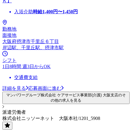
Ｋ】
入浴介助
時給
1,400
円〜
1,450
円
勤務地
面接地
大阪府摂津市千里丘６丁目
岸辺駅、千里丘駅、摂津市駅
シフト
1日8時間 週3日からOK
交通費支給
詳細を見る
応募画面に進む
マンパワーグループ株式会社 ケアサービス事業部(介護) 大阪支店のそ
の他の求人を見る
派遣労働者
株式会社ニッソーネット 大阪本社/1201_5908