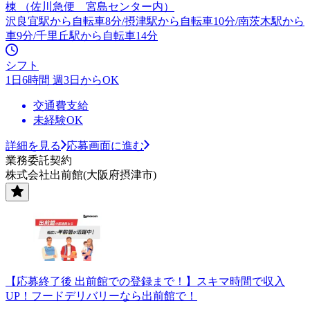
棟 （佐川急便 宮島センター内）
沢良宜駅から自転車8分/摂津駅から自転車10分/南茨木駅から
車9分/千里丘駅から自転車14分
シフト
1日6時間 週3日からOK
交通費支給
未経験OK
詳細を見る
応募画面に進む
業務委託契約
株式会社出前館(大阪府摂津市)
【応募終了後 出前館での登録まで！】スキマ時間で収入
UP！フードデリバリーなら出前館で！