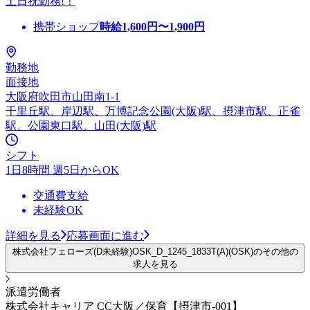
土日祝勤務!！
携帯ショップ
時給
1,600
円〜
1,900
円
勤務地
面接地
大阪府吹田市山田南1-1
千里丘駅、岸辺駅、万博記念公園(大阪)駅、摂津市駅、正雀
駅、公園東口駅、山田(大阪)駅
シフト
1日8時間 週5日からOK
交通費支給
未経験OK
詳細を見る
応募画面に進む
株式会社フェローズ(D未経験)OSK_D_1245_1833T(A)(OSK)のその他の
求人を見る
派遣労働者
株式会社キャリア CC大阪／保育【摂津市-001】