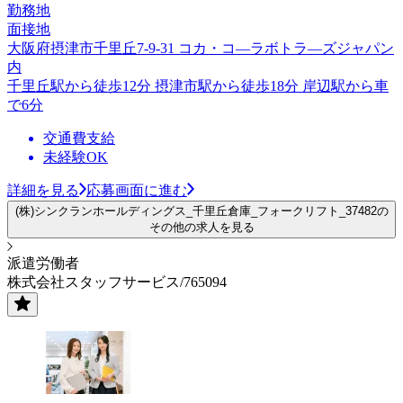
勤務地
面接地
大阪府摂津市千里丘7-9-31 コカ・コ―ラボトラ―ズジャパン
内
千里丘駅から徒歩12分 摂津市駅から徒歩18分 岸辺駅から車
で6分
交通費支給
未経験OK
詳細を見る
応募画面に進む
(株)シンクランホールディングス_千里丘倉庫_フォークリフト_37482の
その他の求人を見る
派遣労働者
株式会社スタッフサービス/765094