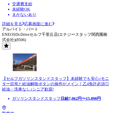
交通費支給
未経験OK
まかないあり
詳細を見る
応募画面に進む
アルバイト・パート
ENEOSDr.Driveセルフ千里丘店(エナジースタッフ関西圏株
式会社)(8506)
【セルフガソリンスタンドスタッフ】未経験でも安心♪モニ
ター目視と給油解除ボタンの操作がメイン！乙4免許必須◎
給油・洗車なし♪シニア歓迎!
ガソリンスタンドスタッフ
日給
7,062
円〜
15,890
円