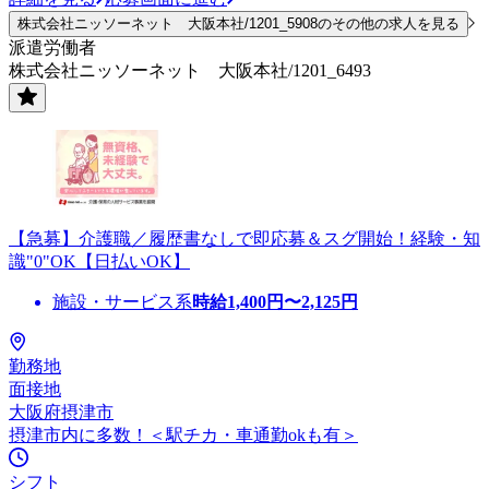
株式会社ニッソーネット 大阪本社/1201_5908のその他の求人を見る
派遣労働者
株式会社ニッソーネット 大阪本社/1201_6493
【急募】介護職／履歴書なしで即応募＆スグ開始！経験・知
識"0"OK【日払いOK】
施設・サービス系
時給
1,400
円〜
2,125
円
勤務地
面接地
大阪府摂津市
摂津市内に多数！＜駅チカ・車通勤okも有＞
シフト