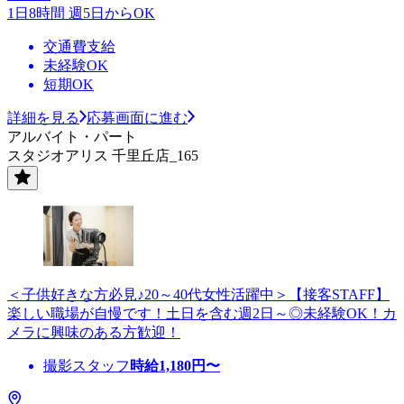
1日8時間 週5日からOK
交通費支給
未経験OK
短期OK
詳細を見る
応募画面に進む
アルバイト・パート
スタジオアリス 千里丘店_165
＜子供好きな方必見♪20～40代女性活躍中＞【接客STAFF】
楽しい職場が自慢です！土日を含む週2日～◎未経験OK！カ
メラに興味のある方歓迎！
撮影スタッフ
時給
1,180
円〜