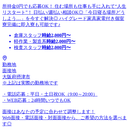
所持金0円でも応募OK！ 住む場所も仕事も手に入れて“人生
リスタート”！ 日払い/週払い相談OK◎「今日寝る場所どう
しよう…」を今すぐ解決◎ ハイグレード家具家電付き個室
寮完備に即入寮も可能です♪
倉庫スタッフ
時給
2,000
円〜
軽作業・製造系
時給
2,000
円〜
検査スタッフ
時給
2,000
円〜
勤務地
面接地
大阪府摂津市
※上記は実際の勤務地です
・電話応募：平日・土日祝OK（9:00～20:00）
・WEB応募：24時間いつでもOK
面接はあなたの予定に合わせて調整します！
Web面接・電話面接・対面面接から、ご希望の方法を選べま
す◎