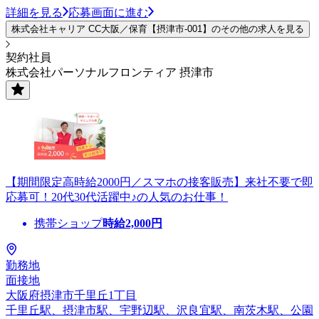
詳細を見る
応募画面に進む
株式会社キャリア CC大阪／保育【摂津市-001】のその他の求人を見る
契約社員
株式会社パーソナルフロンティア 摂津市
【期間限定高時給2000円／スマホの接客販売】来社不要で即
応募可！20代30代活躍中♪の人気のお仕事！
携帯ショップ
時給
2,000
円
勤務地
面接地
大阪府摂津市千里丘1丁目
千里丘駅、摂津市駅、宇野辺駅、沢良宜駅、南茨木駅、公園