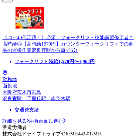
《20～40代活躍！》必須：フォークリフト技能講習修了者＊
高時給◎【高時給1570円】カウンターフォークリフトでの商
品の運搬作業沢良宜駅から車で6分
フォークリフト
時給
1,570
円〜
1,962
円
勤務地
面接地
大阪府茨木市宮島
沢良宜駅、千里丘駅、南茨木駅
交通費支給
詳細を見る
応募画面に進む
派遣労働者
株式会社ドライブトライブ/DR:MH442-01-MH