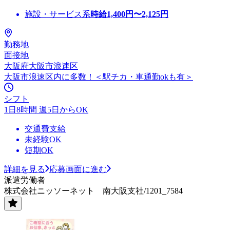
施設・サービス系
時給
1,400
円〜
2,125
円
勤務地
面接地
大阪府大阪市浪速区
大阪市浪速区内に多数！＜駅チカ・車通勤okも有＞
シフト
1日8時間 週5日からOK
交通費支給
未経験OK
短期OK
詳細を見る
応募画面に進む
派遣労働者
株式会社ニッソーネット 南大阪支社/1201_7584