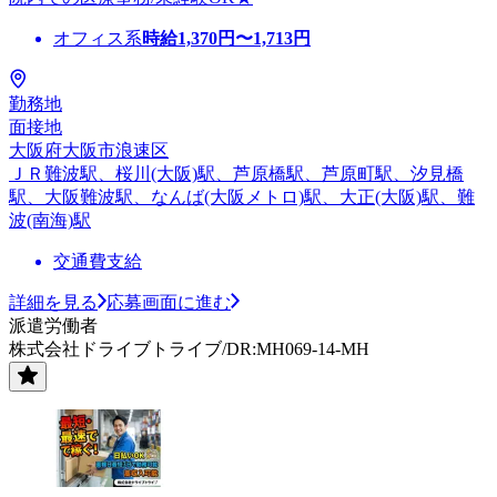
オフィス系
時給
1,370
円〜
1,713
円
勤務地
面接地
大阪府大阪市浪速区
ＪＲ難波駅、桜川(大阪)駅、芦原橋駅、芦原町駅、汐見橋
駅、大阪難波駅、なんば(大阪メトロ)駅、大正(大阪)駅、難
波(南海)駅
交通費支給
詳細を見る
応募画面に進む
派遣労働者
株式会社ドライブトライブ/DR:MH069-14-MH