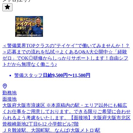
＜警備業界TOPクラスの”テイケイ”で働いてみませんか！？
＞応募までの流れを払拭⇒よくあるQ&A大公開中☆「経験
ゼロ」でOK◎研修からしっかりサポートします！自由シフ
トだから無理なく働こう♪
警備スタッフ
日給
9,500
円〜
11,500
円
勤務地
面接地
大阪府大阪市浪速区 ※本原稿内の駅・エリア以外にも幅広
くお仕事をご用意しております。できる限りご希望に合わせ
られるよう考慮をいたします。【面接地】大阪府大阪市北区
曾根崎新地2丁目6-12 小学館ビル7階
ＪＲ難波駅、大国町駅、なんば(大阪メトロ)駅