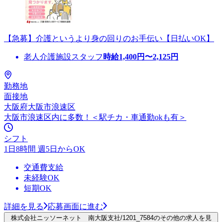
【急募】介護というより身の回りのお手伝い【日払いOK】
老人介護施設スタッフ
時給
1,400
円〜
2,125
円
勤務地
面接地
大阪府大阪市浪速区
大阪市浪速区内に多数！＜駅チカ・車通勤okも有＞
シフト
1日8時間 週5日からOK
交通費支給
未経験OK
短期OK
詳細を見る
応募画面に進む
株式会社ニッソーネット 南大阪支社/1201_7584のその他の求人を見