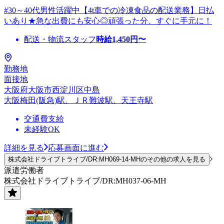
#30～40代男性活躍中【4t車での冷凍食品の配送業務】日払
いあり★急な出費にも安心◎頑張った分、すぐに手元に！
配送・物流スタッフ
時給
1,450
円〜
勤務地
面接地
大阪府大阪市西淀川区中島
大阪梅田(阪急)駅、ＪＲ難波駅、天王寺駅
交通費支給
未経験OK
詳細を見る
応募画面に進む
株式会社ドライブトライブ/DR:MH069-14-MHのその他の求人を見る
派遣労働者
株式会社ドライブトライブ/DR:MH037-06-MH