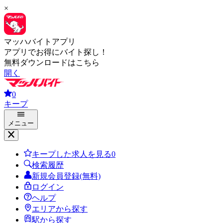
×
マッハバイトアプリ
アプリでお得にバイト探し！
無料ダウンロードはこちら
開く
0
キープ
メニュー
キープした求人を見る
0
検索履歴
新規会員登録(無料)
ログイン
ヘルプ
エリアから探す
駅から探す