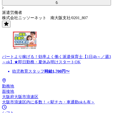
る
派遣労働者
株式会社ニッソーネット 南大阪支社/0201_807
パートより稼げる！効率よく働く派遣保育士【1日4h～／週3
～ok】★即日勤務・夏休み明けスタートOK
幼児教育スタッフ
時給
1,700
円〜
勤務地
面接地
大阪府大阪市浪速区
大阪市浪速区内に多数！＜駅チカ・車通勤okも有＞
シフト