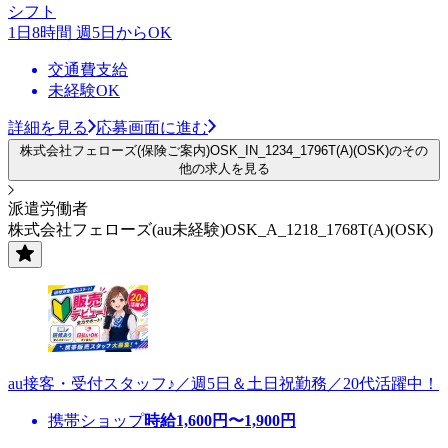
シフト
1日8時間 週5日からOK
交通費支給
未経験OK
詳細を見る
応募画面に進む
株式会社フェローズ(保険ご案内)OSK_IN_1234_1796T(A)(OSK)のその
他の求人を見る
派遣労働者
株式会社フェローズ(au未経験)OSK_A_1218_1768T(A)(OSK)
au接客・受付スタッフ♪／週5日＆土日祝勤務／20代活躍中！
携帯ショップ
時給
1,600
円〜
1,900
円