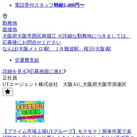
電話受付スタッフ
時給
1,400
円〜
勤務地
面接地
大阪府大阪市西区南堀江 ※詳細な勤務地につきましては、
応募後にお問合せください
なんば(大阪メトロ)駅、ＪＲ難波駅、桜川(大阪)駅
交通費支給
詳細を見る
応募画面に進む
正社員
UTエージェント株式会社 大阪AU_大阪府大阪市浪速区
【プライム市場上場UTグループ】モクモク！簡単作業で未