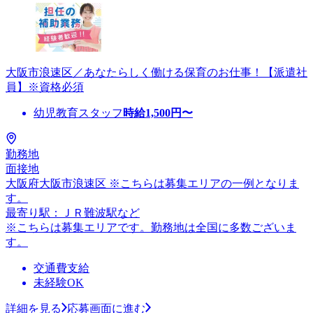
大阪市浪速区／あなたらしく働ける保育のお仕事！【派遣社
員】※資格必須
幼児教育スタッフ
時給
1,500
円〜
勤務地
面接地
大阪府大阪市浪速区 ※こちらは募集エリアの一例となりま
す。
最寄り駅：ＪＲ難波駅など
※こちらは募集エリアです。勤務地は全国に多数ございま
す。
交通費支給
未経験OK
詳細を見る
応募画面に進む