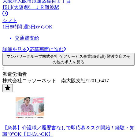
大阪府大阪市浪速区稲荷１丁目
桜川(大阪)駅、ＪＲ難波駅
シフト
1日8時間 週3日からOK
交通費支給
詳細を見る
応募画面に進む
マンパワーグループ株式会社 ケアサービス事業部(介護) 難波支店のそ
の他の求人を見る
派遣労働者
株式会社ニッソーネット 南大阪支社/1201_6417
【急募】介護職／履歴書なしで即応募＆スグ開始！経験・知
識"0"OK【日払いOK】