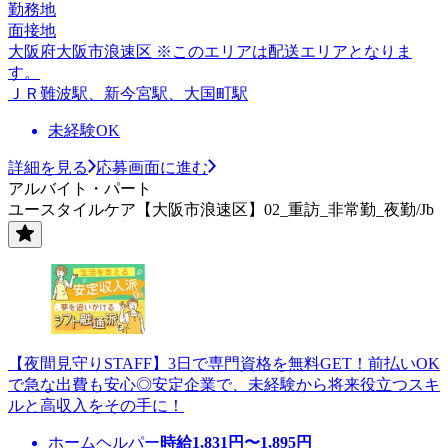
勤務地
面接地
大阪府大阪市浪速区 ※このエリアは配送エリアとなりま
す。
ＪＲ難波駅、新今宮駅、大国町駅
未経験OK
詳細を見る
応募画面に進む
アルバイト・パート
ユースタイルケア【大阪市浪速区】02_重訪_非常勤_夜勤/Jb
【夜間見守りSTAFF】3日で専門資格を無料GET！前払いOK
で急な出費も安心◎安定企業で、未経験から将来役立つスキ
ルと高収入をその手に！
ホームヘルパー
時給
1,831
円〜
1,895
円