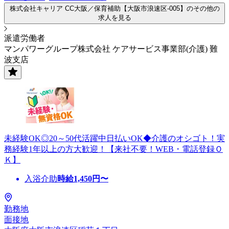
株式会社キャリア CC大阪／保育補助【大阪市浪速区-005】のその他の
求人を見る
派遣労働者
マンパワーグループ株式会社 ケアサービス事業部(介護) 難
波支店
未経験OK◎20～50代活躍中日払いOK◆介護のオシゴト！実
務経験1年以上の方大歓迎！【来社不要！WEB・電話登録Ｏ
Ｋ】
入浴介助
時給
1,450
円〜
勤務地
面接地