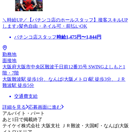
＼時給UP／【パチンコ店のホールスタッフ】接客スキルUP
します♪髪色自由・ネイル可・前払いOK
パチンコ店スタッフ
時給
1,475
円〜
1,844
円
勤務地
面接地
大阪府大阪市中央区難波千日前12番35号 SWINGよしもと1
階・7階
大阪難波駅 徒歩1分、なんば(大阪メトロ)駅 徒歩3分、ＪＲ
難波駅 徒歩5分
交通費支給
詳細を見る
応募画面に進む
アルバイト・パート
あと1日で掲載終了
テイケイ株式会社 大阪支社 ＪＲ難波・大国町・なんば(大阪
メトロ)エリア