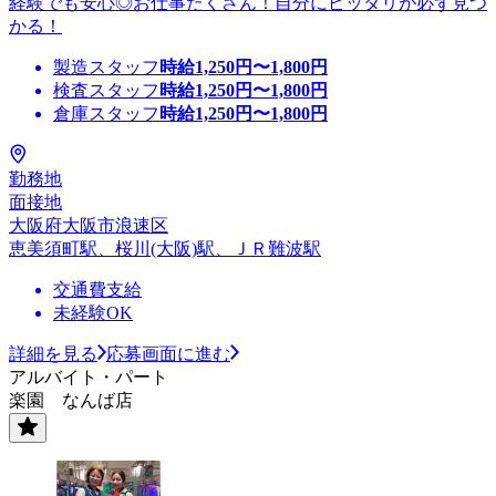
経験でも安心◎お仕事たくさん！自分にピッタリが必ず見つ
かる！
製造スタッフ
時給
1,250
円〜
1,800
円
検査スタッフ
時給
1,250
円〜
1,800
円
倉庫スタッフ
時給
1,250
円〜
1,800
円
勤務地
面接地
大阪府大阪市浪速区
恵美須町駅、桜川(大阪)駅、ＪＲ難波駅
交通費支給
未経験OK
詳細を見る
応募画面に進む
アルバイト・パート
楽園 なんば店