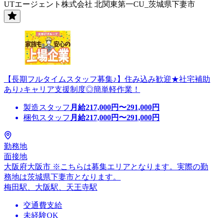
UTエージェント株式会社 北関東第一CU_茨城県下妻市
【長期フルタイムスタッフ募集♪】住み込み歓迎★社宅補助
あり♪キャリア支援制度◎簡単軽作業！
製造スタッフ
月給
217,000
円〜
291,000
円
梱包スタッフ
月給
217,000
円〜
291,000
円
勤務地
面接地
大阪府大阪市 ※こちらは募集エリアとなります。実際の勤
務地は茨城県下妻市となります。
梅田駅、大阪駅、天王寺駅
交通費支給
未経験OK