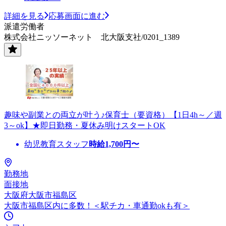
詳細を見る
応募画面に進む
派遣労働者
株式会社ニッソーネット 北大阪支社/0201_1389
趣味や副業との両立が叶う♪保育士（要資格）【1日4h～／週
3～ok】★即日勤務・夏休み明けスタートOK
幼児教育スタッフ
時給
1,700
円〜
勤務地
面接地
大阪府大阪市福島区
大阪市福島区内に多数！＜駅チカ・車通勤okも有＞