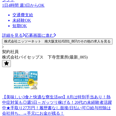
1日4時間 週3日からOK
交通費支給
未経験OK
短期OK
詳細を見る
応募画面に進む
株式会社ニッソーネット 南大阪支社/0201_807のその他の求人を見る
契約社員
株式会社バイセップス 下寺営業所(最新_005)
【美味しい3食と快適な寮生活get】8月は特別手当あり！熱
中症対策も◎週5日～ガッツリ稼げる！20代の未経験者活躍
中★手取り27万円！履歴書なし面接/日払い可◎給与控除は
会社持ち。→手元にお金が残る！