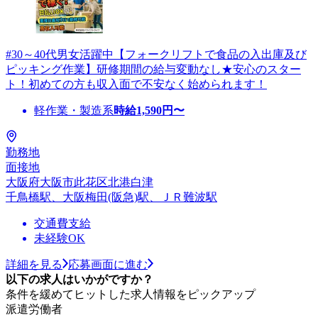
#30～40代男女活躍中【フォークリフトで食品の入出庫及び
ピッキング作業】研修期間の給与変動なし★安心のスター
ト！初めての方も収入面で不安なく始められます！
軽作業・製造系
時給
1,590
円〜
勤務地
面接地
大阪府大阪市此花区北港白津
千鳥橋駅、大阪梅田(阪急)駅、ＪＲ難波駅
交通費支給
未経験OK
詳細を見る
応募画面に進む
以下の求人はいかがですか？
条件を緩めてヒットした求人情報をピックアップ
派遣労働者