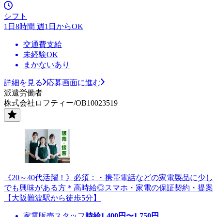
シフト
1日8時間 週1日からOK
交通費支給
未経験OK
まかないあり
詳細を見る
応募画面に進む
派遣労働者
株式会社ロフティー/OB10023519
《20～40代活躍！》必須：・携帯電話などの家電製品に少し
でも興味がある方＊高時給◎スマホ・家電の保証契約・提案
【大阪難波駅から徒歩5分】
家電販売スタッフ
時給
1,400
円〜
1,750
円