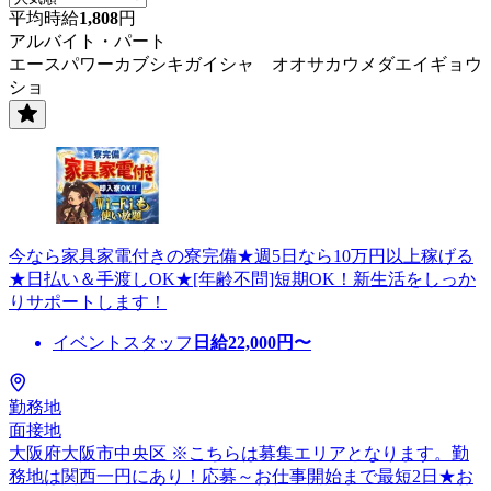
平均時給
1,808
円
アルバイト・パート
エースパワーカブシキガイシャ オオサカウメダエイギョウ
ショ
今なら家具家電付きの寮完備★週5日なら10万円以上稼げる
★日払い＆手渡しOK★[年齢不問]短期OK！新生活をしっか
りサポートします！
イベントスタッフ
日給
22,000
円〜
勤務地
面接地
大阪府大阪市中央区 ※こちらは募集エリアとなります。勤
務地は関西一円にあり！応募～お仕事開始まで最短2日★お