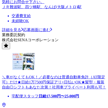
気軽にお問合せ下さい。
ＪＲ難波駅、四ツ橋駅、なんば(大阪メトロ)駅
交通費支給
未経験OK
詳細を見る
応募画面に進む
業務委託契約
株式会社SENAコーポレーション
＼車がなくてもOK！／必要なのは普通自動車免許（AT限定
可）だけ★日給1万7500円保証アリ×日払いOK★髪型・服装
自由◎シフトもあなた次第！社用車プライベート利用も可！
宅配便スタッフ
日給
17,500
円〜
25,000
円