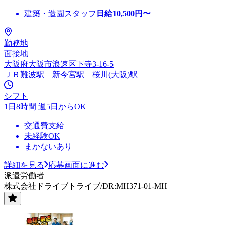
建築・造園スタッフ
日給
10,500
円〜
勤務地
面接地
大阪府大阪市浪速区下寺3-16-5
ＪＲ難波駅 新今宮駅 桜川(大阪)駅
シフト
1日8時間 週5日からOK
交通費支給
未経験OK
まかないあり
詳細を見る
応募画面に進む
派遣労働者
株式会社ドライブトライブ/DR:MH371-01-MH