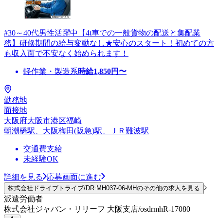
#30～40代男性活躍中【4t車での一般貨物の配送と集配業
務】研修期間の給与変動なし★安心のスタート！初めての方
も収入面で不安なく始められます！
軽作業・製造系
時給
1,850
円〜
勤務地
面接地
大阪府大阪市港区福崎
朝潮橋駅、大阪梅田(阪急)駅、ＪＲ難波駅
交通費支給
未経験OK
詳細を見る
応募画面に進む
株式会社ドライブトライブ/DR:MH037-06-MHのその他の求人を見る
派遣労働者
株式会社ジャパン・リリーフ 大阪支店/osdrmhR-17080