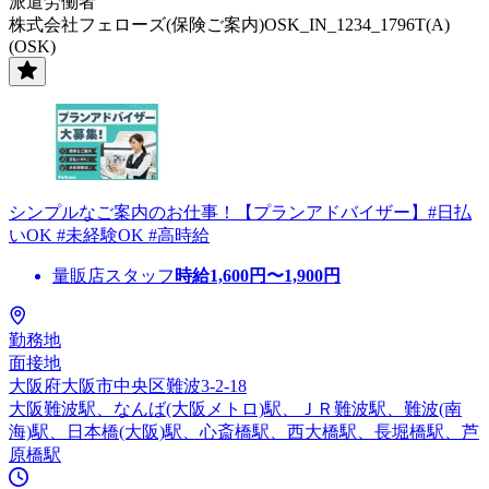
派遣労働者
株式会社フェローズ(保険ご案内)OSK_IN_1234_1796T(A)
(OSK)
シンプルなご案内のお仕事！【プランアドバイザー】#日払
いOK #未経験OK #高時給
量販店スタッフ
時給
1,600
円〜
1,900
円
勤務地
面接地
大阪府大阪市中央区難波3-2-18
大阪難波駅、なんば(大阪メトロ)駅、ＪＲ難波駅、難波(南
海)駅、日本橋(大阪)駅、心斎橋駅、西大橋駅、長堀橋駅、芦
原橋駅