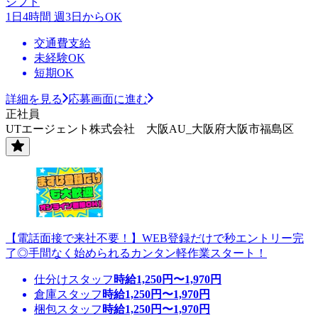
シフト
1日4時間 週3日からOK
交通費支給
未経験OK
短期OK
詳細を見る
応募画面に進む
正社員
UTエージェント株式会社 大阪AU_大阪府大阪市福島区
【電話面接で来社不要！】WEB登録だけで秒エントリー完
了◎手間なく始められるカンタン軽作業スタート！
仕分けスタッフ
時給
1,250
円〜
1,970
円
倉庫スタッフ
時給
1,250
円〜
1,970
円
梱包スタッフ
時給
1,250
円〜
1,970
円