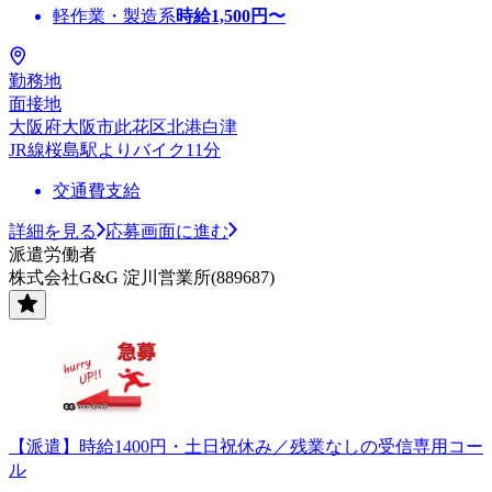
軽作業・製造系
時給
1,500
円〜
勤務地
面接地
大阪府大阪市此花区北港白津
JR線桜島駅よりバイク11分
交通費支給
詳細を見る
応募画面に進む
派遣労働者
株式会社G&G 淀川営業所(889687)
【派遣】時給1400円・土日祝休み／残業なしの受信専用コー
ル