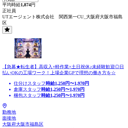
平均時給
1,874
円
正社員
UTエージェント株式会社 関西第一CU_大阪府大阪市福島
区
【急募★転生者】高収入×軽作業×土日祝休♪未経験歓迎◎日
払いOKの工場ワーク！上場企業GPで理想の働き方を☆
仕分けスタッフ
時給
1,250
円〜
1,970
円
倉庫スタッフ
時給
1,250
円〜
1,970
円
梱包スタッフ
時給
1,250
円〜
1,970
円
勤務地
面接地
大阪府大阪市福島区