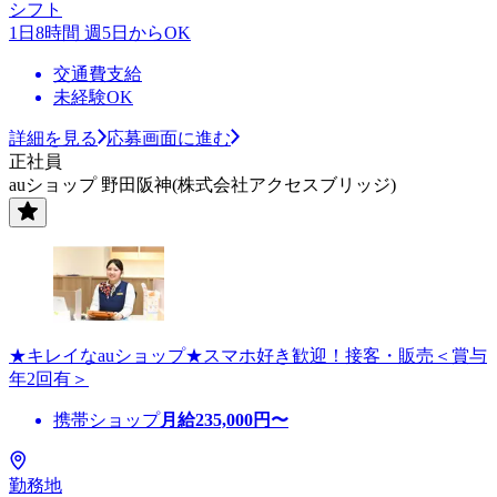
シフト
1日8時間 週5日からOK
交通費支給
未経験OK
詳細を見る
応募画面に進む
正社員
auショップ 野田阪神(株式会社アクセスブリッジ)
★キレイなauショップ★スマホ好き歓迎！接客・販売＜賞与
年2回有＞
携帯ショップ
月給
235,000
円〜
勤務地