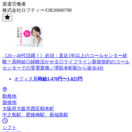
派遣労働者
株式会社ロフティー/OB20000798
《20～40代活躍！》必須：直近1年以上のコールセンター経
験＊高時給◎経験活かせる◎ライフライン新規契約のコール
センターでの受電業務／堺筋本町駅から徒歩4分
オフィス系
時給
1,470
円〜
1,825
円
勤務地
面接地
大阪府大阪市西区靱本町
中之島駅、肥後橋駅、新福島駅
シフト