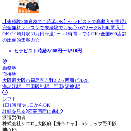
【未経験×無資格でも応募OK】セラピストで高収入を実現♪
完全無料レッスンで未経験でも安心♪Wワーク&短時間入店
OK♪平均月収33万円☆週1日～1時間～でもOK♪全国600店舗
の圧倒的集客力☆
セラピスト
時給
2,088
円〜
3,510
円
勤務地
面接地
大阪府大阪市福島区吉野2-2-6 西商ビル2F
海老江駅、野田阪神駅、野田(阪神)駅
シフト
1日1時間 週1日からOK
詳細を見る
応募画面に進む
派遣労働者
株式会社シエロ_大阪府【携帯キャ】auショップ野田阪
神/AF5