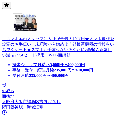
【スマホ案内スタッフ】入社祝金最大10万円★スマホ選びや
設定のお手伝い！未経験から始めよう◎最新機種の情報もい
ち早くゲット★スマホが手放せないあなたに♪高収入＆嬉し
い週払い/スピード採用・WEB面談◎
携帯ショップ
月給
235,000
円〜
400,000
円
事務・受付・経理
月給
235,000
円〜
400,000
円
受付
月給
235,000
円〜
400,000
円
勤務地
面接地
大阪府大阪市福島区吉野2-15-12
野田阪神駅、海老江駅