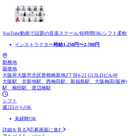
YouTube動画で話題の音楽スクール/短時間OK/シフト柔軟
インストラクター
時給
1,250
円〜
2,700
円
勤務地
面接地
大阪府大阪市北区曾根崎新地2丁目6-21 GUILDビル9F
大阪駅、北新地駅、西梅田駅、新福島駅、大阪梅田(阪神)
駅、梅田駅、渡辺橋駅
シフト
週2日からOK
未経験OK
詳細を見る
応募画面に進む