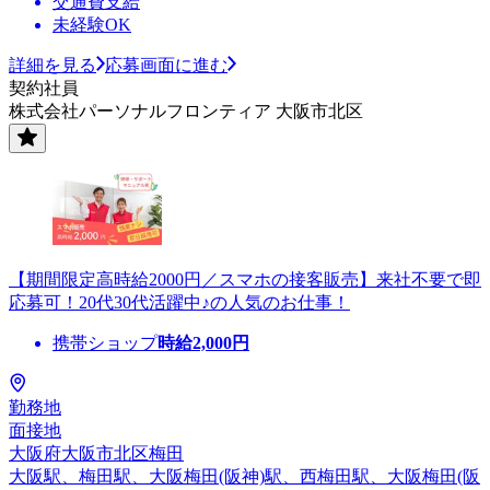
交通費支給
未経験OK
詳細を見る
応募画面に進む
契約社員
株式会社パーソナルフロンティア 大阪市北区
【期間限定高時給2000円／スマホの接客販売】来社不要で即
応募可！20代30代活躍中♪の人気のお仕事！
携帯ショップ
時給
2,000
円
勤務地
面接地
大阪府大阪市北区梅田
大阪駅、梅田駅、大阪梅田(阪神)駅、西梅田駅、大阪梅田(阪