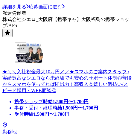
詳細を見る
応募画面に進む
派遣労働者
株式会社シエロ_大阪府【携帯キャ】大阪福島の携帯ショッ
プ/AF5
★＼＼入社祝金最大10万円／／★スマホのご案内スタッフ♪
実績豊富なシエロなら未経験でも安心のサポート体制◎普段
からスマホを使ってれば即戦力！高収入＆嬉しい週払い/ス
ピード採用・WEB面談◎
携帯ショップ
時給
1,500
円〜
1,700
円
事務・受付・経理
時給
1,500
円〜
1,700
円
受付
時給
1,500
円〜
1,700
円
勤務地