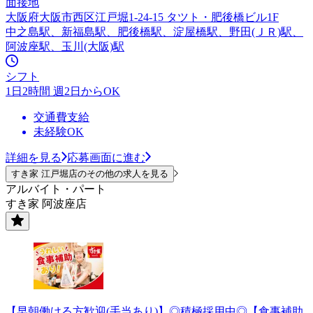
面接地
大阪府大阪市西区江戸堀1-24-15 タツト・肥後橋ビル1F
中之島駅、新福島駅、肥後橋駅、淀屋橋駅、野田(ＪＲ)駅、
阿波座駅、玉川(大阪)駅
シフト
1日2時間 週2日からOK
交通費支給
未経験OK
詳細を見る
応募画面に進む
すき家 江戸堀店のその他の求人を見る
アルバイト・パート
すき家 阿波座店
【早朝働ける方歓迎(手当あり)】◎積極採用中◎【食事補助