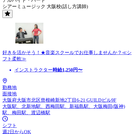
アルバイト・パート
シアーミュージック 大阪校(話し方講師)
好きを活かそう！★音楽スクールでお仕事しませんか？≪シ
フト柔軟≫
インストラクター
時給
1,250
円〜
勤務地
面接地
大阪府大阪市北区曾根崎新地2丁目6-21 GUILDビル9F
大阪駅、北新地駅、西梅田駅、新福島駅、大阪梅田(阪神)
駅、梅田駅、渡辺橋駅
シフト
週2日からOK