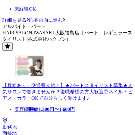
未経験OK
詳細を見る
応募画面に進む
アルバイト・パート
HAIR SALON IWASAKI 大阪福島店［パート］レギュラース
タイリスト(株式会社ハクブン)
【昇給あり！交通費支給！】★パートスタイリスト募集★人
気サロンで働きませんか？復職希望の方大歓迎◎ネイル・ピ
アス・カラーOKで自分らしく働けます♪
美容師
時給
1,300
円〜
1,600
円
勤務地
面接地