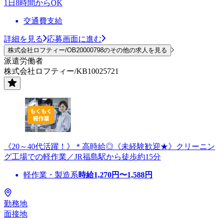
1日8時間からOK
交通費支給
詳細を見る
応募画面に進む
株式会社ロフティー/OB20000798のその他の求人を見る
派遣労働者
株式会社ロフティー/KB10025721
《20～40代活躍！》＊高時給◎《未経験歓迎★》クリーニン
グ工場での軽作業／JR福島駅から徒歩約15分
軽作業・製造系
時給
1,270
円〜
1,588
円
勤務地
面接地