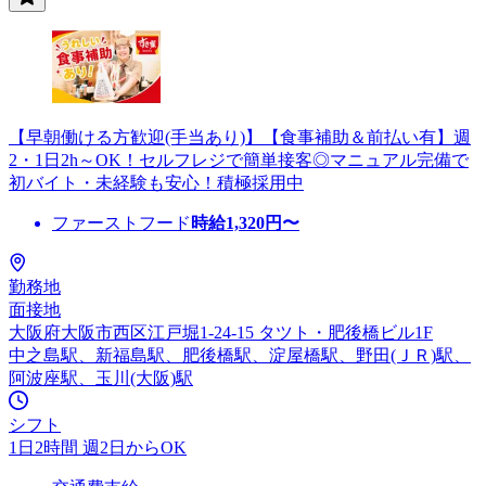
【早朝働ける方歓迎(手当あり)】【食事補助＆前払い有】週
2・1日2h～OK！セルフレジで簡単接客◎マニュアル完備で
初バイト・未経験も安心！積極採用中
ファーストフード
時給
1,320
円〜
勤務地
面接地
大阪府大阪市西区江戸堀1-24-15 タツト・肥後橋ビル1F
中之島駅、新福島駅、肥後橋駅、淀屋橋駅、野田(ＪＲ)駅、
阿波座駅、玉川(大阪)駅
シフト
1日2時間 週2日からOK