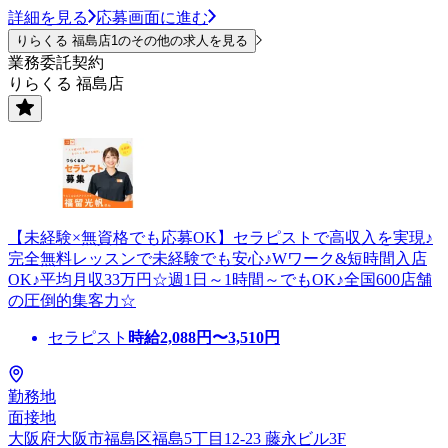
詳細を見る
応募画面に進む
りらくる 福島店1のその他の求人を見る
業務委託契約
りらくる 福島店
【未経験×無資格でも応募OK】セラピストで高収入を実現♪
完全無料レッスンで未経験でも安心♪Wワーク&短時間入店
OK♪平均月収33万円☆週1日～1時間～でもOK♪全国600店舗
の圧倒的集客力☆
セラピスト
時給
2,088
円〜
3,510
円
勤務地
面接地
大阪府大阪市福島区福島5丁目12-23 藤永ビル3F