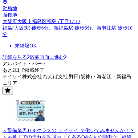
勤務地
面接地
大阪府大阪市福島区福島5丁目17-13
福島(大阪)駅 徒歩6分、新福島駅 徒歩6分、海老江駅 徒歩10
分
未経験OK
詳細を見る
応募画面に進む
アルバイト・パート
あと2日で掲載終了
テイケイ株式会社 なんば支社 野田(阪神)・海老江・新福島
エリア
＜警備業界TOPクラスの”テイケイ”で働いてみませんか！？
＞応募までの流れを払拭⇒よくあるQ&A大公開中☆「経験