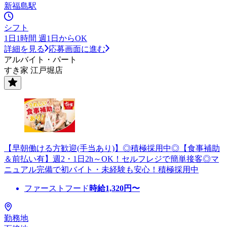
新福島駅
シフト
1日1時間 週1日からOK
詳細を見る
応募画面に進む
アルバイト・パート
すき家 江戸堀店
【早朝働ける方歓迎(手当あり)】◎積極採用中◎【食事補助
＆前払い有】週2・1日2h～OK！セルフレジで簡単接客◎マ
ニュアル完備で初バイト・未経験も安心！積極採用中
ファーストフード
時給
1,320
円〜
勤務地