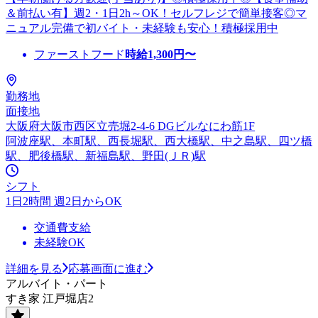
＆前払い有】週2・1日2h～OK！セルフレジで簡単接客◎マ
ニュアル完備で初バイト・未経験も安心！積極採用中
ファーストフード
時給
1,300
円〜
勤務地
面接地
大阪府大阪市西区立売堀2-4-6 DGビルなにわ筋1F
阿波座駅、本町駅、西長堀駅、西大橋駅、中之島駅、四ツ橋
駅、肥後橋駅、新福島駅、野田(ＪＲ)駅
シフト
1日2時間 週2日からOK
交通費支給
未経験OK
詳細を見る
応募画面に進む
アルバイト・パート
すき家 江戸堀店2