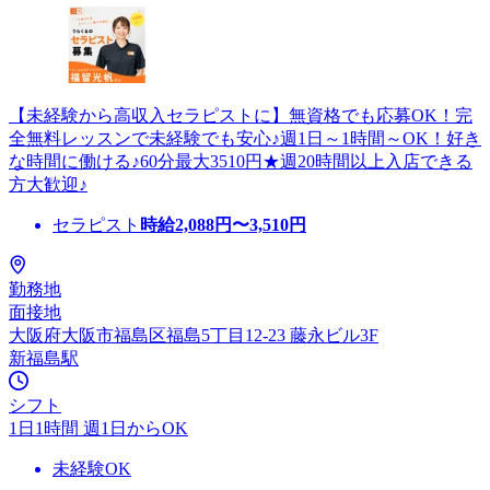
【未経験から高収入セラピストに】無資格でも応募OK！完
全無料レッスンで未経験でも安心♪週1日～1時間～OK！好き
な時間に働ける♪60分最大3510円★週20時間以上入店できる
方大歓迎♪
セラピスト
時給
2,088
円〜
3,510
円
勤務地
面接地
大阪府大阪市福島区福島5丁目12-23 藤永ビル3F
新福島駅
シフト
1日1時間 週1日からOK
未経験OK