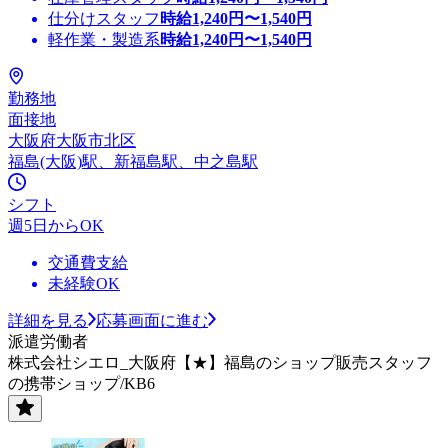
仕分けスタッフ
時給
1,240
円〜
1,540
円
軽作業・製造系
時給
1,240
円〜
1,540
円
勤務地
面接地
大阪府大阪市北区
福島(大阪)駅、新福島駅、中之島駅
シフト
週5日からOK
交通費支給
未経験OK
詳細を見る
応募画面に進む
派遣労働者
株式会社シエロ_大阪府【★】福島のショップ販売スタッフ
の携帯ショップ/KB6