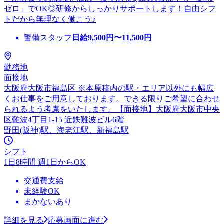
ゼロ」でOK◎研修からしっかりサポートします！自由シフ
トだから無理なく働こう♪
警備スタッフ
日給
9,500
円〜
11,500
円
勤務地
面接地
大阪府大阪市福島区 ※本原稿内の駅・エリア以外にも幅広
くお仕事をご用意しております。できる限りご希望に合わせ
られるよう考慮をいたします。【面接地】大阪府大阪市中央
区難波4丁目1-15 近鉄難波ビル6階
野田(阪神)駅、海老江駅、新福島駅
シフト
1日8時間 週1日からOK
交通費支給
未経験OK
まかないあり
詳細を見る
応募画面に進む