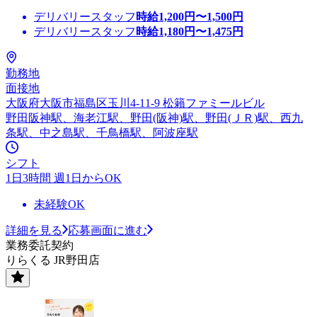
デリバリースタッフ
時給
1,200
円〜
1,500
円
デリバリースタッフ
時給
1,180
円〜
1,475
円
勤務地
面接地
大阪府大阪市福島区玉川4-11-9 松籟ファミールビル
野田阪神駅、海老江駅、野田(阪神)駅、野田(ＪＲ)駅、西九
条駅、中之島駅、千鳥橋駅、阿波座駅
シフト
1日3時間 週1日からOK
未経験OK
詳細を見る
応募画面に進む
業務委託契約
りらくる JR野田店