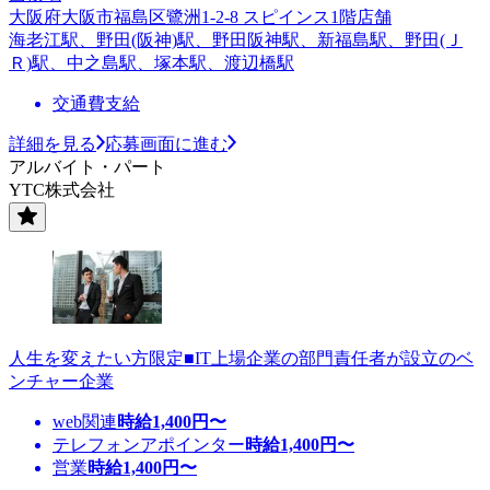
大阪府大阪市福島区鷺洲1-2-8 スピインス1階店舗
海老江駅、野田(阪神)駅、野田阪神駅、新福島駅、野田(Ｊ
Ｒ)駅、中之島駅、塚本駅、渡辺橋駅
交通費支給
詳細を見る
応募画面に進む
アルバイト・パート
YTC株式会社
人生を変えたい方限定■IT上場企業の部門責任者が設立のベ
ンチャー企業
web関連
時給
1,400
円〜
テレフォンアポインター
時給
1,400
円〜
営業
時給
1,400
円〜