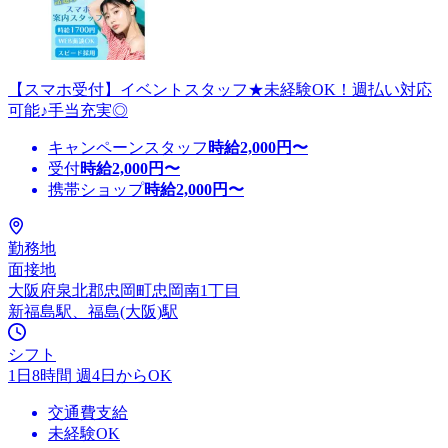
【スマホ受付】イベントスタッフ★未経験OK！週払い対応
可能♪手当充実◎
キャンペーンスタッフ
時給
2,000
円〜
受付
時給
2,000
円〜
携帯ショップ
時給
2,000
円〜
勤務地
面接地
大阪府泉北郡忠岡町忠岡南1丁目
新福島駅、福島(大阪)駅
シフト
1日8時間 週4日からOK
交通費支給
未経験OK