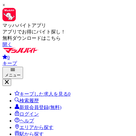
×
マッハバイトアプリ
アプリでお得にバイト探し！
無料ダウンロードはこちら
開く
0
キープ
メニュー
キープした求人を見る
0
検索履歴
新規会員登録(無料)
ログイン
ヘルプ
エリアから探す
駅から探す