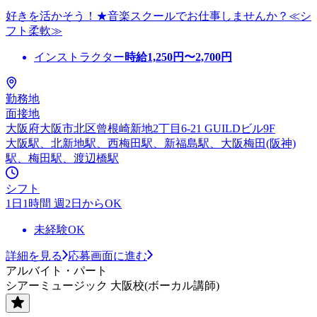
好きを活かそう！★音楽スクールでお仕事しませんか？≪シ
フト柔軟≫
インストラクター
時給
1,250
円〜
2,700
円
勤務地
面接地
大阪府大阪市北区曾根崎新地2丁目6-21 GUILDビル9F
大阪駅、北新地駅、西梅田駅、新福島駅、大阪梅田(阪神)
駅、梅田駅、渡辺橋駅
シフト
1日1時間 週2日からOK
未経験OK
詳細を見る
応募画面に進む
アルバイト・パート
シアーミュージック 大阪校(ボーカル講師)