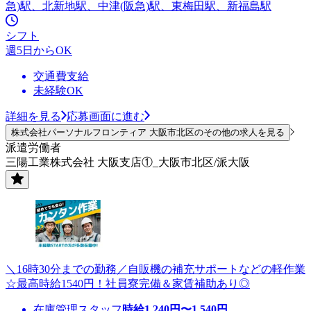
急)駅、北新地駅、中津(阪急)駅、東梅田駅、新福島駅
シフト
週5日からOK
交通費支給
未経験OK
詳細を見る
応募画面に進む
株式会社パーソナルフロンティア 大阪市北区のその他の求人を見る
派遣労働者
三陽工業株式会社 大阪支店①_大阪市北区/派大阪
＼16時30分までの勤務／自販機の補充サポートなどの軽作業
☆最高時給1540円！社員寮完備＆家賃補助あり◎
在庫管理スタッフ
時給
1,240
円〜
1,540
円