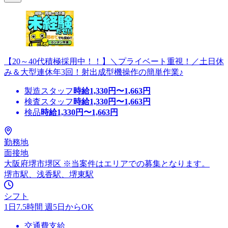
【20～40代積極採用中！！】＼プライベート重視！／土日休
み＆大型連休年3回！射出成型機操作の簡単作業♪
製造スタッフ
時給
1,330
円〜
1,663
円
検査スタッフ
時給
1,330
円〜
1,663
円
検品
時給
1,330
円〜
1,663
円
勤務地
面接地
大阪府堺市堺区 ※当案件はエリアでの募集となります。
堺市駅、浅香駅、堺東駅
シフト
1日7.5時間 週5日からOK
交通費支給