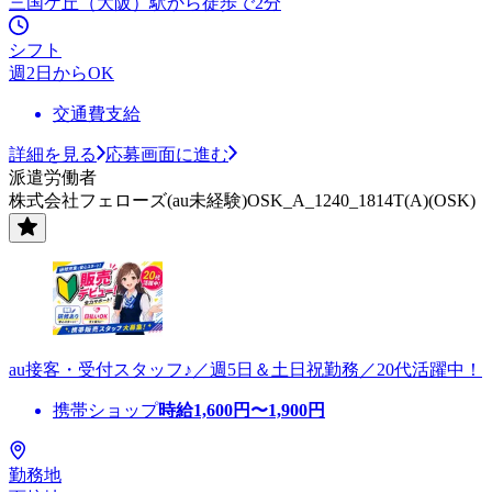
三国ケ丘（大阪）駅から徒歩で2分
シフト
週2日からOK
交通費支給
詳細を見る
応募画面に進む
派遣労働者
株式会社フェローズ(au未経験)OSK_A_1240_1814T(A)(OSK)
au接客・受付スタッフ♪／週5日＆土日祝勤務／20代活躍中！
携帯ショップ
時給
1,600
円〜
1,900
円
勤務地