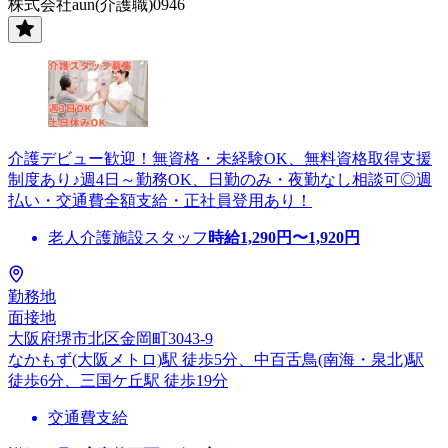
株式会社aun(介護職)0946
介護デビュー歓迎！無資格・未経験OK、無料資格取得支援
制度あり♪週4日～勤務OK、日勤のみ・夜勤なし相談可◎週
払い・交通費全額支給・正社員登用あり！
老人介護施設スタッフ
時給
1,290
円〜
1,920
円
勤務地
面接地
大阪府堺市北区金岡町3043-9
なかもず(大阪メトロ)駅 徒歩5分、中百舌鳥(南海・泉北)駅
徒歩6分、三国ケ丘駅 徒歩19分
交通費支給