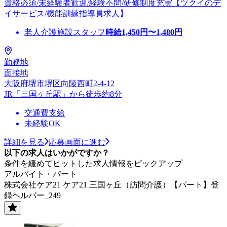
資格必須/未経験者歓迎/経験不問/研修制度充実【ツクイのデ
イサービス/機能訓練指導員求人】
老人介護施設スタッフ
時給
1,450
円〜
1,480
円
勤務地
面接地
大阪府堺市堺区向陵西町2-4-12
JR「三国ヶ丘駅」から徒歩約8分
交通費支給
未経験OK
詳細を見る
応募画面に進む
以下の求人はいかがですか？
条件を緩めてヒットした求人情報をピックアップ
アルバイト・パート
株式会社ケア21 ケア21 三国ヶ丘（訪問介護）【パート】登
録ヘルパー_249