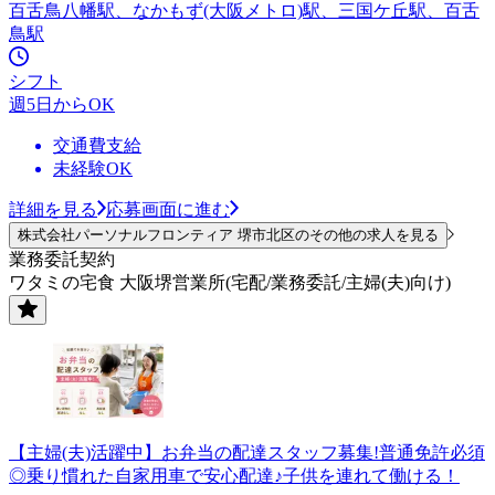
百舌鳥八幡駅、なかもず(大阪メトロ)駅、三国ケ丘駅、百舌
鳥駅
シフト
週5日からOK
交通費支給
未経験OK
詳細を見る
応募画面に進む
株式会社パーソナルフロンティア 堺市北区のその他の求人を見る
業務委託契約
ワタミの宅食 大阪堺営業所(宅配/業務委託/主婦(夫)向け)
【主婦(夫)活躍中】お弁当の配達スタッフ募集!普通免許必須
◎乗り慣れた自家用車で安心配達♪子供を連れて働ける！