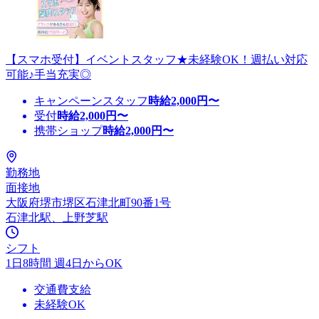
【スマホ受付】イベントスタッフ★未経験OK！週払い対応
可能♪手当充実◎
キャンペーンスタッフ
時給
2,000
円〜
受付
時給
2,000
円〜
携帯ショップ
時給
2,000
円〜
勤務地
面接地
大阪府堺市堺区石津北町90番1号
石津北駅、上野芝駅
シフト
1日8時間 週4日からOK
交通費支給
未経験OK