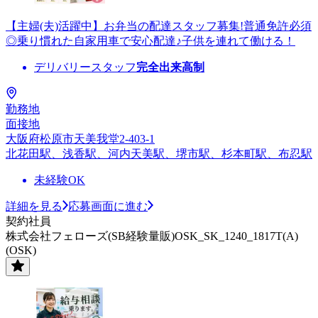
【主婦(夫)活躍中】お弁当の配達スタッフ募集!普通免許必須
◎乗り慣れた自家用車で安心配達♪子供を連れて働ける！
デリバリースタッフ
完全出来高制
勤務地
面接地
大阪府松原市天美我堂2-403-1
北花田駅、浅香駅、河内天美駅、堺市駅、杉本町駅、布忍駅
未経験OK
詳細を見る
応募画面に進む
契約社員
株式会社フェローズ(SB経験量販)OSK_SK_1240_1817T(A)
(OSK)