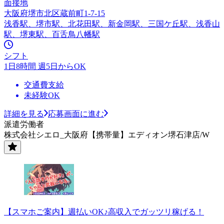
面接地
大阪府堺市北区蔵前町1-7-15
浅香駅、堺市駅、北花田駅、新金岡駅、三国ケ丘駅、浅香山
駅、堺東駅、百舌鳥八幡駅
シフト
1日8時間 週5日からOK
交通費支給
未経験OK
詳細を見る
応募画面に進む
派遣労働者
株式会社シエロ_大阪府【携帯量】エディオン堺石津店/W
【スマホご案内】週払いOK♪高収入でガッツリ稼げる！