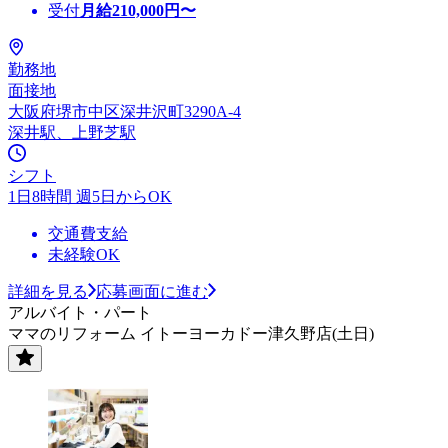
受付
月給
210,000
円〜
勤務地
面接地
大阪府堺市中区深井沢町3290A-4
深井駅、上野芝駅
シフト
1日8時間 週5日からOK
交通費支給
未経験OK
詳細を見る
応募画面に進む
アルバイト・パート
ママのリフォーム イトーヨーカドー津久野店(土日)