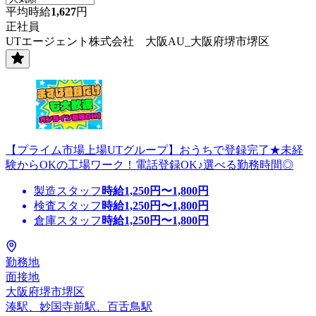
平均時給
1,627
円
正社員
UTエージェント株式会社 大阪AU_大阪府堺市堺区
【プライム市場上場UTグループ】おうちで登録完了★未経
験からOKの工場ワーク！電話登録OK♪選べる勤務時間◎
製造スタッフ
時給
1,250
円〜
1,800
円
検査スタッフ
時給
1,250
円〜
1,800
円
倉庫スタッフ
時給
1,250
円〜
1,800
円
勤務地
面接地
大阪府堺市堺区
湊駅、妙国寺前駅、百舌鳥駅