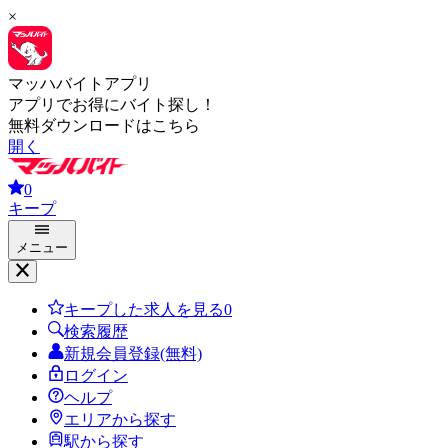
×
マッハバイトアプリ
アプリでお得にバイト探し！
無料ダウンロードはこちら
開く
0
キープ
メニュー
キープした求人を見る
0
検索履歴
新規会員登録(無料)
ログイン
ヘルプ
エリアから探す
駅から探す