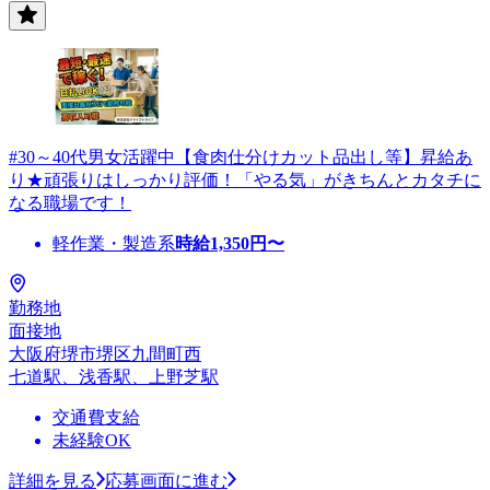
#30～40代男女活躍中【食肉仕分けカット品出し等】昇給あ
り★頑張りはしっかり評価！「やる気」がきちんとカタチに
なる職場です！
軽作業・製造系
時給
1,350
円〜
勤務地
面接地
大阪府堺市堺区九間町西
七道駅、浅香駅、上野芝駅
交通費支給
未経験OK
詳細を見る
応募画面に進む