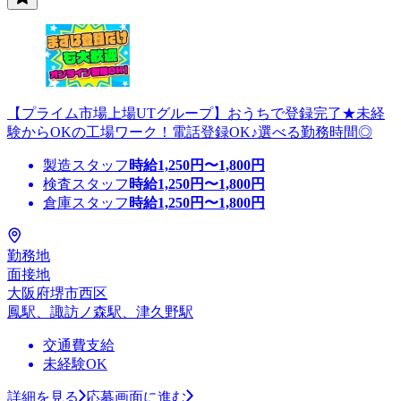
【プライム市場上場UTグループ】おうちで登録完了★未経
験からOKの工場ワーク！電話登録OK♪選べる勤務時間◎
製造スタッフ
時給
1,250
円〜
1,800
円
検査スタッフ
時給
1,250
円〜
1,800
円
倉庫スタッフ
時給
1,250
円〜
1,800
円
勤務地
面接地
大阪府堺市西区
鳳駅、諏訪ノ森駅、津久野駅
交通費支給
未経験OK
詳細を見る
応募画面に進む