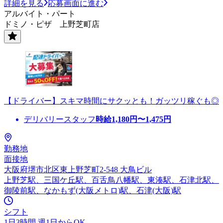
詳細を見る
応募画面に進む
アルバイト・パート
ドミノ・ピザ 上野芝町店
【ドライバー】スキマ時間にサクッとも！ガッツリ稼ぐも◎
デリバリースタッフ
時給
1,180
円〜
1,475
円
勤務地
面接地
大阪府堺市北区東上野芝町2-548 大鳥ビル
上野芝駅、三国ケ丘駅、百舌鳥八幡駅、東湊駅、石津北駅、
御陵前駅、なかもず(大阪メトロ)駅、石津(大阪)駅
シフト
1日3時間 週1日からOK