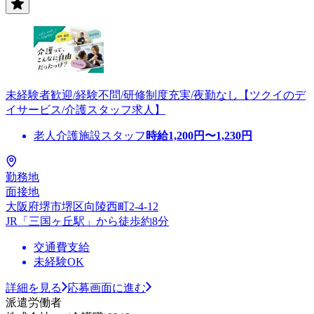
未経験者歓迎/経験不問/研修制度充実/夜勤なし【ツクイのデ
イサービス/介護スタッフ求人】
老人介護施設スタッフ
時給
1,200
円〜
1,230
円
勤務地
面接地
大阪府堺市堺区向陵西町2-4-12
JR「三国ヶ丘駅」から徒歩約8分
交通費支給
未経験OK
詳細を見る
応募画面に進む
派遣労働者