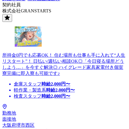
契約社員
株式会社GRANSTARTS
所持金0円でも応募OK！ 住む場所も仕事も手に入れて“人生
リスタート”！ 日払い/週払い相談OK◎「今日寝る場所どう
しよう…」を今すぐ解決◎ ハイグレード家具家電付き個室
寮完備に即入寮も可能です♪
倉庫スタッフ
時給
2,000
円〜
軽作業・製造系
時給
2,000
円〜
検査スタッフ
時給
2,000
円〜
勤務地
面接地
大阪府堺市西区