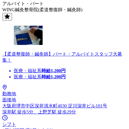
アルバイト・パート
WING鍼灸整骨院(柔道整復師・鍼灸師)
【柔道整復師・鍼灸師】パート・アルバイトスタッフ大募
集！
医療・福祉系
時給
1,200
円
医療・福祉系
時給
1,200
円
勤務地
面接地
大阪府堺市中区深井清水町4030 淀川深井ビル101号
深井駅 徒歩5分、上野芝駅 徒歩29分
シフト