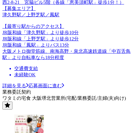
西2-8-21 宮脇ビル5階（各線「恵美須町駅」徒歩1分！）
【募集エリア】
津久野駅／上野芝駅／鳳駅
【最寄り駅からのアクセス】
JR阪和線「津久野駅」より徒歩10分
JR阪和線「上野芝駅」より徒歩12分
JR阪和線「鳳駅」よりバス13分
大阪メトロ御堂筋線、南海高野・泉北高速鉄道線「中百舌鳥
駅」より自転車なら18分程度
交通費支給
未経験OK
詳細を見る
応募画面に進む
業務委託契約
ワタミの宅食 大阪堺北営業所(宅配/業務委託/主婦(夫)向け)