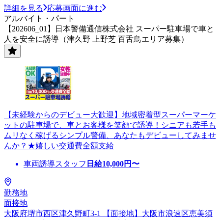
詳細を見る
応募画面に進む
アルバイト・パート
【202606_01】日本警備通信株式会社 スーパー駐車場で車と
人を安全に誘導（津久野 上野芝 百舌鳥エリア募集）
【未経験からのデビュー大歓迎】地域密着型スーパーマーケ
ットの駐車場で、車とお客様を笑顔で誘導！シニアも若手も
ムリなく稼げるシンプル警備、あなたもデビューしてみませ
んか？★嬉しい交通費全額支給
車両誘導スタッフ
日給
10,000
円〜
勤務地
面接地
大阪府堺市西区津久野町3-1 【面接地】大阪市浪速区恵美須