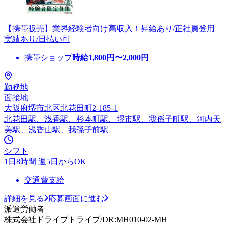
【携帯販売】業界経験者向け高収入！昇給あり/正社員登用
実績あり/日払い可
携帯ショップ
時給
1,800
円〜
2,000
円
勤務地
面接地
大阪府堺市北区北花田町2-185-1
北花田駅、浅香駅、杉本町駅、堺市駅、我孫子町駅、河内天
美駅、浅香山駅、我孫子前駅
シフト
1日8時間 週5日からOK
交通費支給
詳細を見る
応募画面に進む
派遣労働者
株式会社ドライブトライブ/DR:MH010-02-MH