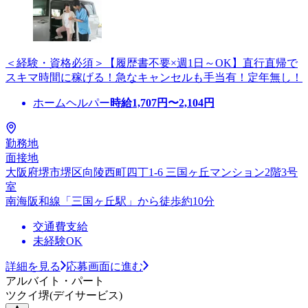
＜経験・資格必須＞【履歴書不要×週1日～OK】直行直帰で
スキマ時間に稼げる！急なキャンセルも手当有！定年無し！
ホームヘルパー
時給
1,707
円〜
2,104
円
勤務地
面接地
大阪府堺市堺区向陵西町四丁1-6 三国ヶ丘マンション2階3号
室
南海阪和線「三国ヶ丘駅」から徒歩約10分
交通費支給
未経験OK
詳細を見る
応募画面に進む
アルバイト・パート
ツクイ堺(デイサービス)