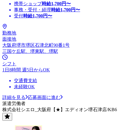
携帯ショップ
時給
1,700
円〜
事務・受付・経理
時給
1,700
円〜
受付
時給
1,700
円〜
勤務地
面接地
大阪府堺市堺区石津北町90番1号
三国ケ丘駅、堺東駅、堺駅
シフト
1日8時間 週5日からOK
交通費支給
未経験OK
詳細を見る
応募画面に進む
派遣労働者
株式会社シエロ_大阪府【★】エディオン堺石津店/KB6