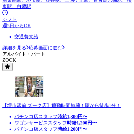
新金岡駅、堺市駅、浅香駅、三国ケ丘駅、百舌鳥八幡駅、堺
東駅、白鷺駅
シフト
週5日からOK
交通費支給
詳細を見る
応募画面に進む
アルバイト・パート
ZOOK
【堺市駅前 ズーク店】通勤時間短縮！駅から徒歩1分！
パチンコ店スタッフ
時給
1,300
円〜
ワゴンサービススタッフ
時給
1,200
円〜
パチンコ店スタッフ
時給
1,200
円〜