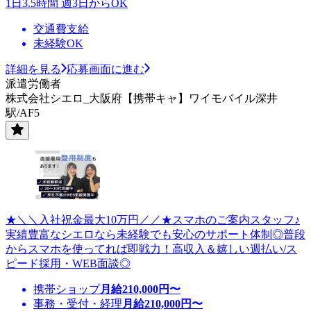
1日3.5時間 週3日からOK
交通費支給
未経験OK
詳細を見る
応募画面に進む
派遣労働者
株式会社シエロ_大阪府【携帯キャ】ワイモバイル深井
駅/AF5
★＼＼入社祝金最大10万円／／★スマホのご案内スタッフ♪
実績豊富なシエロなら未経験でも安心のサポート体制◎普段
からスマホを使ってれば即戦力！高収入＆嬉しい週払い/ス
ピード採用・WEB面談◎
携帯ショップ
月給
210,000
円〜
事務・受付・経理
月給
210,000
円〜