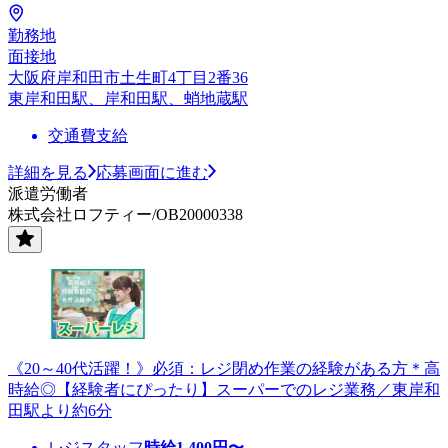
勤務地
面接地
大阪府岸和田市土生町4丁目2番36
東岸和田駅、岸和田駅、蛸地蔵駅
交通費支給
詳細を見る
応募画面に進む
派遣労働者
株式会社ロフティー/OB20000338
《20～40代活躍！》必須：レジ閉め作業の経験がある方＊高
時給◎【経験者にぴったり】スーパーでのレジ業務／東岸和
田駅より約6分
レジスタッフ
時給
1,400
円〜