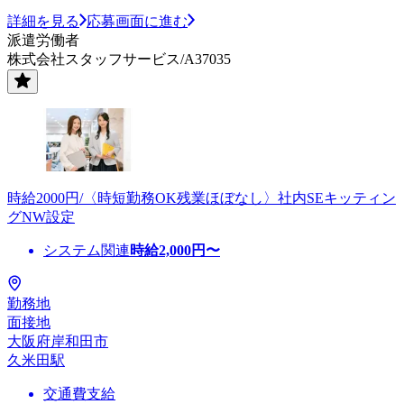
詳細を見る
応募画面に進む
派遣労働者
株式会社スタッフサービス/A37035
時給2000円/〈時短勤務OK残業ほぼなし〉社内SEキッティン
グNW設定
システム関連
時給
2,000
円〜
勤務地
面接地
大阪府岸和田市
久米田駅
交通費支給