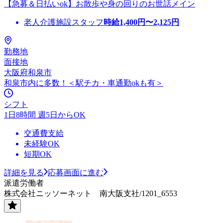
【急募＆日払いok】お散歩や身の回りのお世話メイン
老人介護施設スタッフ
時給
1,400
円〜
2,125
円
勤務地
面接地
大阪府和泉市
和泉市内に多数！＜駅チカ・車通勤okも有＞
シフト
1日8時間 週5日からOK
交通費支給
未経験OK
短期OK
詳細を見る
応募画面に進む
派遣労働者
株式会社ニッソーネット 南大阪支社/1201_6553