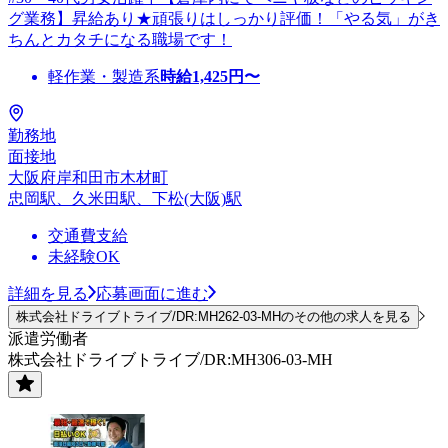
グ業務】昇給あり★頑張りはしっかり評価！「やる気」がき
ちんとカタチになる職場です！
軽作業・製造系
時給
1,425
円〜
勤務地
面接地
大阪府岸和田市木材町
忠岡駅、久米田駅、下松(大阪)駅
交通費支給
未経験OK
詳細を見る
応募画面に進む
株式会社ドライブトライブ/DR:MH262-03-MHのその他の求人を見る
派遣労働者
株式会社ドライブトライブ/DR:MH306-03-MH