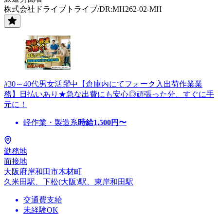
株式会社ドライブトライブ/DR:MH262-02-MH
#30～40代男女活躍中【倉庫内にてフォーク入出荷作業業
務】日払いあり★急な出費にも安心◎頑張った分、すぐに手
元に！
軽作業・製造系
時給
1,500
円〜
勤務地
面接地
大阪府岸和田市木材町
久米田駅、下松(大阪)駅、東岸和田駅
交通費支給
未経験OK