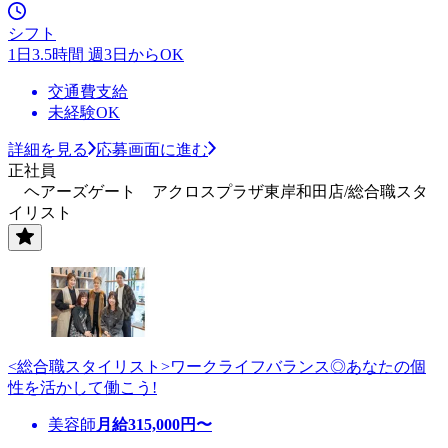
シフト
1日3.5時間 週3日からOK
交通費支給
未経験OK
詳細を見る
応募画面に進む
正社員
ヘアーズゲート アクロスプラザ東岸和田店/総合職スタ
イリスト
<総合職スタイリスト>ワークライフバランス◎あなたの個
性を活かして働こう!
美容師
月給
315,000
円〜