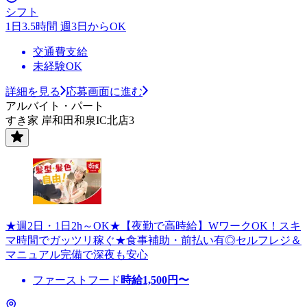
シフト
1日3.5時間 週3日からOK
交通費支給
未経験OK
詳細を見る
応募画面に進む
アルバイト・パート
すき家 岸和田和泉IC北店3
★週2日・1日2h～OK★【夜勤で高時給】WワークOK！スキ
マ時間でガッツリ稼ぐ★食事補助・前払い有◎セルフレジ＆
マニュアル完備で深夜も安心
ファーストフード
時給
1,500
円〜