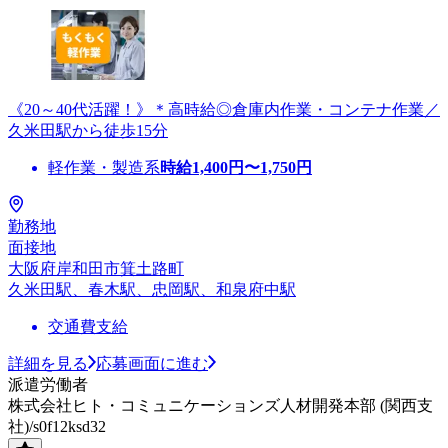
《20～40代活躍！》＊高時給◎倉庫内作業・コンテナ作業／
久米田駅から徒歩15分
軽作業・製造系
時給
1,400
円〜
1,750
円
勤務地
面接地
大阪府岸和田市箕土路町
久米田駅、春木駅、忠岡駅、和泉府中駅
交通費支給
詳細を見る
応募画面に進む
派遣労働者
株式会社ヒト・コミュニケーションズ人材開発本部 (関西支
社)/s0f12ksd32