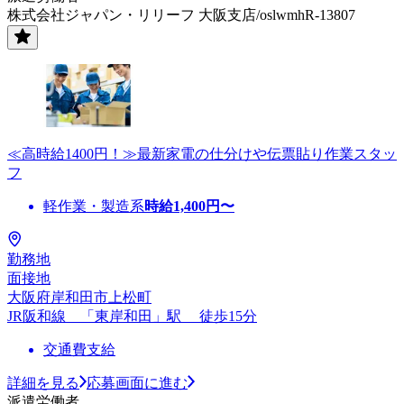
株式会社ジャパン・リリーフ 大阪支店/oslwmhR-13807
≪高時給1400円！≫最新家電の仕分けや伝票貼り作業スタッ
フ
軽作業・製造系
時給
1,400
円〜
勤務地
面接地
大阪府岸和田市上松町
JR阪和線 「東岸和田」駅 徒歩15分
交通費支給
詳細を見る
応募画面に進む
派遣労働者