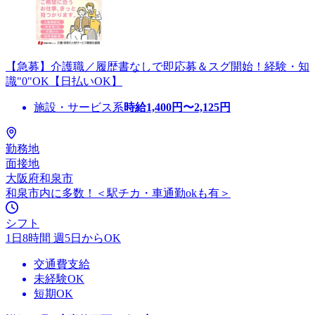
【急募】介護職／履歴書なしで即応募＆スグ開始！経験・知
識"0"OK【日払いOK】
施設・サービス系
時給
1,400
円〜
2,125
円
勤務地
面接地
大阪府和泉市
和泉市内に多数！＜駅チカ・車通勤okも有＞
シフト
1日8時間 週5日からOK
交通費支給
未経験OK
短期OK