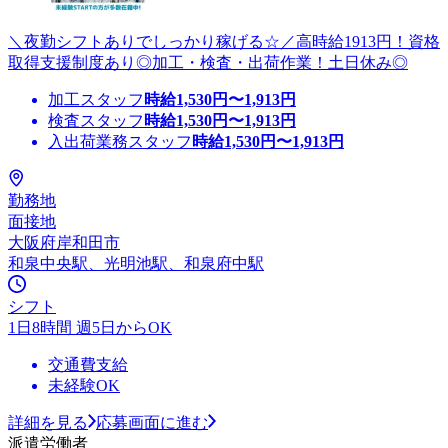
＼夜勤シフトありでしっかり稼げる☆／高時給1913円！資格
取得支援制度あり◎加工・検査・出荷作業！土日休み◎
加工スタッフ
時給
1,530
円〜
1,913
円
検査スタッフ
時給
1,530
円〜
1,913
円
入出荷業務スタッフ
時給
1,530
円〜
1,913
円
勤務地
面接地
大阪府岸和田市
和泉中央駅、光明池駅、和泉府中駅
シフト
1日8時間 週5日からOK
交通費支給
未経験OK
詳細を見る
応募画面に進む
派遣労働者