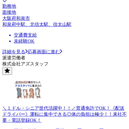
勤務地
面接地
大阪府和泉市
和泉府中駅、北信太駅、信太山駅
交通費支給
未経験OK
詳細を見る
応募画面に進む
派遣労働者
株式会社アズスタッフ
＼ミドル・シニア世代活躍中！！／普通免許でOK！《配送
ドライバー》運転に集中できる◎体の負担は極少！！来社不
要・電話登録OK！