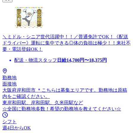
＼ミドル・シニア世代活躍中！！／普通免許でOK！《配送
ドライバー》運転に集中できる◎体の負担は極少！！来社不
要・電話登録OK！
配送・物流スタッフ
日給
14,700
円〜
18,375
円
勤務地
面接地
大阪府岸和田市 ＊こちらは募集エリアです。勤務地は原稿
内をご確認ください。
東岸和田駅、岸和田駅、久米田駅など
☆全国に勤務地多数！希望の勤務地を教えてください☆
シフト
週4日からOK