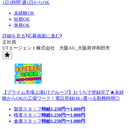
1日1時間 週1日からOK
未経験OK
短期OK
単発OK
詳細を見る
応募画面に進む
正社員
UTエージェント株式会社 大阪AU_大阪府岸和田市
【プライム市場上場UTグループ】おうちで登録完了★未経
験からOKの工場ワーク！電話登録OK♪選べる勤務時間◎
製造スタッフ
時給
1,250
円〜
1,800
円
検査スタッフ
時給
1,250
円〜
1,800
円
倉庫スタッフ
時給
1,250
円〜
1,800
円