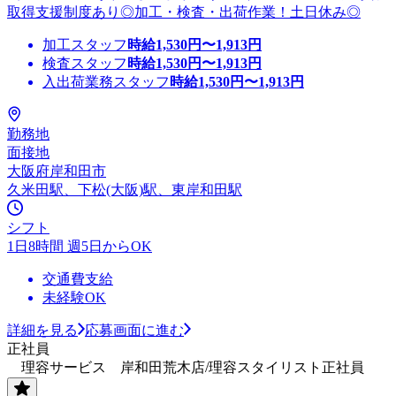
取得支援制度あり◎加工・検査・出荷作業！土日休み◎
加工スタッフ
時給
1,530
円〜
1,913
円
検査スタッフ
時給
1,530
円〜
1,913
円
入出荷業務スタッフ
時給
1,530
円〜
1,913
円
勤務地
面接地
大阪府岸和田市
久米田駅、下松(大阪)駅、東岸和田駅
シフト
1日8時間 週5日からOK
交通費支給
未経験OK
詳細を見る
応募画面に進む
正社員
理容サービス 岸和田荒木店/理容スタイリスト正社員