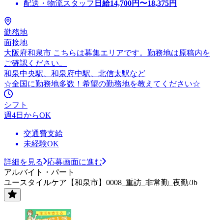
配送・物流スタッフ
日給
14,700
円〜
18,375
円
勤務地
面接地
大阪府和泉市 こちらは募集エリアです。勤務地は原稿内を
ご確認ください。
和泉中央駅、和泉府中駅、北信太駅など
☆全国に勤務地多数！希望の勤務地を教えてください☆
シフト
週4日からOK
交通費支給
未経験OK
詳細を見る
応募画面に進む
アルバイト・パート
ユースタイルケア【和泉市】0008_重訪_非常勤_夜勤/Jb