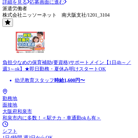
詳細を見る
応募画面に進む
派遣労働者
株式会社ニッソーネット 南大阪支社/1201_3104
負担少なめの保育補助(要資格)サポートメイン【1日4h～／
週3～ok】★即日勤務・夏休み明けスタートOK
幼児教育スタッフ
時給
1,600
円〜
勤務地
面接地
大阪府和泉市
和泉市内に多数！＜駅チカ・車通勤okも有＞
シフト
1日4時間 週3日からOK