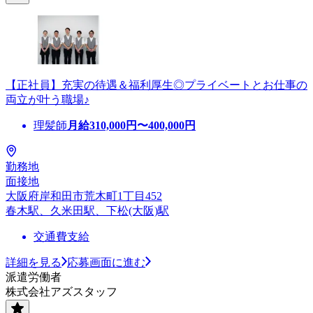
【正社員】充実の待遇＆福利厚生◎プライベートとお仕事の
両立が叶う職場♪
理髪師
月給
310,000
円〜
400,000
円
勤務地
面接地
大阪府岸和田市荒木町1丁目452
春木駅、久米田駅、下松(大阪)駅
交通費支給
詳細を見る
応募画面に進む
派遣労働者
株式会社アズスタッフ