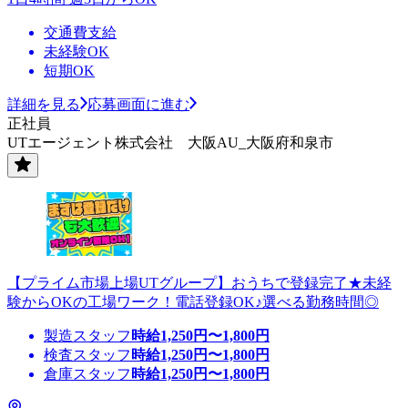
交通費支給
未経験OK
短期OK
詳細を見る
応募画面に進む
正社員
UTエージェント株式会社 大阪AU_大阪府和泉市
【プライム市場上場UTグループ】おうちで登録完了★未経
験からOKの工場ワーク！電話登録OK♪選べる勤務時間◎
製造スタッフ
時給
1,250
円〜
1,800
円
検査スタッフ
時給
1,250
円〜
1,800
円
倉庫スタッフ
時給
1,250
円〜
1,800
円