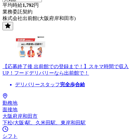
平均時給
1,792
円
業務委託契約
株式会社出前館(大阪府岸和田市)
【応募終了後 出前館での登録まで！】スキマ時間で収入
UP！フードデリバリーなら出前館で！
デリバリースタッフ
完全歩合給
勤務地
面接地
大阪府岸和田市
下松(大阪)駅、久米田駅、東岸和田駅
シフト