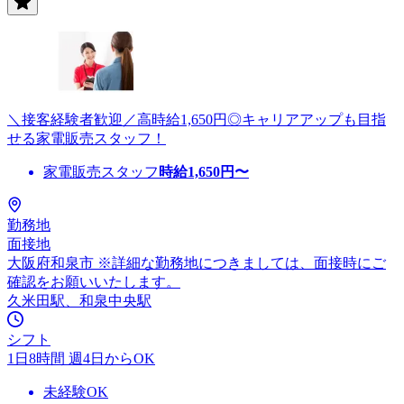
＼接客経験者歓迎／高時給1,650円◎キャリアアップも目指
せる家電販売スタッフ！
家電販売スタッフ
時給
1,650
円〜
勤務地
面接地
大阪府和泉市 ※詳細な勤務地につきましては、面接時にご
確認をお願いいたします。
久米田駅、和泉中央駅
シフト
1日8時間 週4日からOK
未経験OK