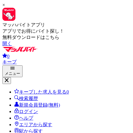
×
マッハバイトアプリ
アプリでお得にバイト探し！
無料ダウンロードはこちら
開く
0
キープ
メニュー
キープした求人を見る
0
検索履歴
新規会員登録(無料)
ログイン
ヘルプ
エリアから探す
駅から探す