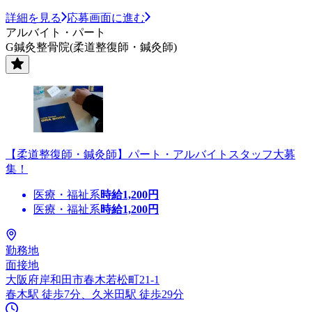
詳細を見る
応募画面に進む
アルバイト・パート
G鍼灸整骨院(柔道整復師・鍼灸師)
【柔道整復師・鍼灸師】パート・アルバイトスタッフ大募
集！
医療・福祉系
時給
1,200
円
医療・福祉系
時給
1,200
円
勤務地
面接地
大阪府岸和田市春木若松町21-1
春木駅 徒歩7分、久米田駅 徒歩29分