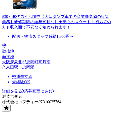
#30～40代男性活躍中【大型ダンプ車での産業廃棄物の収集
業務】研修期間の給与変動なし★安心のスタート！初めての
方も収入面で不安なく始められます！
配送・物流スタッフ
時給
1,900
円〜
勤務地
面接地
大阪府泉北郡忠岡町高月南
久米田駅、忠岡駅
交通費支給
未経験OK
詳細を見る
応募画面に進む
派遣労働者
株式会社ロフティー/KB10025764