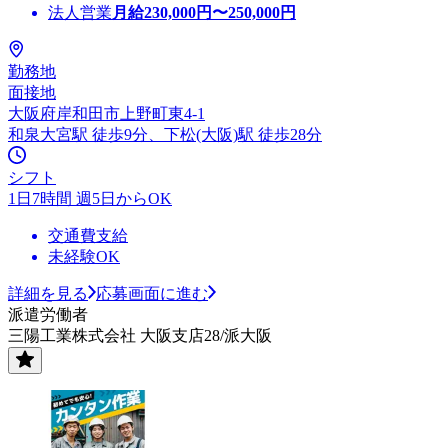
法人営業
月給
230,000
円〜
250,000
円
勤務地
面接地
大阪府岸和田市上野町東4-1
和泉大宮駅 徒歩9分、下松(大阪)駅 徒歩28分
シフト
1日7時間 週5日からOK
交通費支給
未経験OK
詳細を見る
応募画面に進む
派遣労働者
三陽工業株式会社 大阪支店28/派大阪