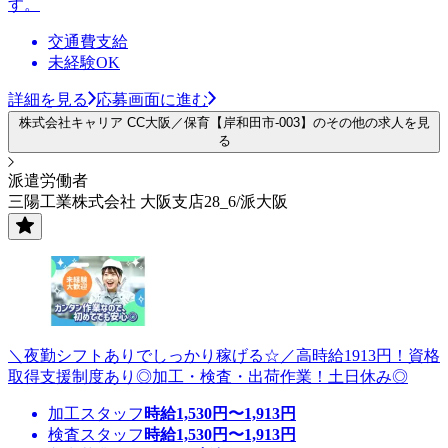
す。
交通費支給
未経験OK
詳細を見る
応募画面に進む
株式会社キャリア CC大阪／保育【岸和田市-003】のその他の求人を見
る
派遣労働者
三陽工業株式会社 大阪支店28_6/派大阪
＼夜勤シフトありでしっかり稼げる☆／高時給1913円！資格
取得支援制度あり◎加工・検査・出荷作業！土日休み◎
加工スタッフ
時給
1,530
円〜
1,913
円
検査スタッフ
時給
1,530
円〜
1,913
円