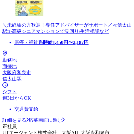
＼未経験の方歓迎！専任アドバイザーがサポート／≪信太山
駅≫高級シニアマンションで見回り/生活相談など
医療・福祉系
時給
1,450
円〜
2,187
円
勤務地
面接地
大阪府和泉市
信太山駅
シフト
週3日からOK
交通費支給
詳細を見る
応募画面に進む
正社員
UTエージェント株式会社 大阪AU_大阪府和泉市