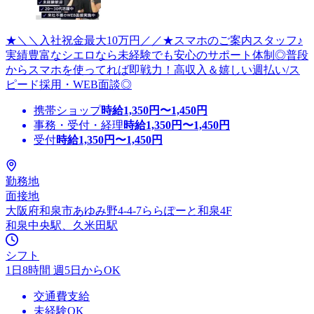
★＼＼入社祝金最大10万円／／★スマホのご案内スタッフ♪
実績豊富なシエロなら未経験でも安心のサポート体制◎普段
からスマホを使ってれば即戦力！高収入＆嬉しい週払い/ス
ピード採用・WEB面談◎
携帯ショップ
時給
1,350
円〜
1,450
円
事務・受付・経理
時給
1,350
円〜
1,450
円
受付
時給
1,350
円〜
1,450
円
勤務地
面接地
大阪府和泉市あゆみ野4-4-7ららぽーと和泉4F
和泉中央駅、久米田駅
シフト
1日8時間 週5日からOK
交通費支給
未経験OK