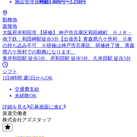
施設管理員
時給
1,800
円〜
2,250
円
勤務地
面接地
大阪府岸和田市 【研修】 神戸市兵庫区和田崎町 ※ＪＲ・
地下鉄：和田岬駅徒歩3分【出張先】青森県六ケ所村 ※車
の持ち込み不可 ※研修は神戸市兵庫区、研修終了後、青森
県六ケ所村での勤務になります。
東岸和田駅 徒歩5分、岸和田駅 徒歩5分、久米田駅 徒歩5分
シフト
1日8時間 週5日からOK
交通費支給
未経験OK
詳細を見る
応募画面に進む
派遣労働者
株式会社アズスタッフ