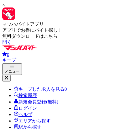
×
マッハバイトアプリ
アプリでお得にバイト探し！
無料ダウンロードはこちら
開く
0
キープ
メニュー
キープした求人を見る
0
検索履歴
新規会員登録(無料)
ログイン
ヘルプ
エリアから探す
駅から探す