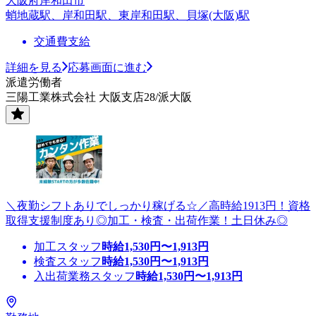
大阪府岸和田市
蛸地蔵駅、岸和田駅、東岸和田駅、貝塚(大阪)駅
交通費支給
詳細を見る
応募画面に進む
派遣労働者
三陽工業株式会社 大阪支店28/派大阪
＼夜勤シフトありでしっかり稼げる☆／高時給1913円！資格
取得支援制度あり◎加工・検査・出荷作業！土日休み◎
加工スタッフ
時給
1,530
円〜
1,913
円
検査スタッフ
時給
1,530
円〜
1,913
円
入出荷業務スタッフ
時給
1,530
円〜
1,913
円