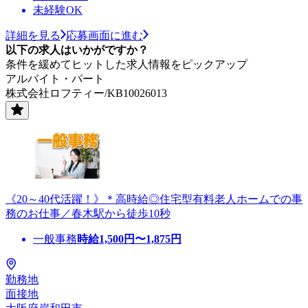
未経験OK
詳細を見る
応募画面に進む
以下の求人はいかがですか？
条件を緩めてヒットした求人情報をピックアップ
アルバイト・パート
株式会社ロフティー/KB10026013
《20～40代活躍！》＊高時給◎住宅型有料老人ホームでの事
務のお仕事／春木駅から徒歩10秒
一般事務
時給
1,500
円〜
1,875
円
勤務地
面接地