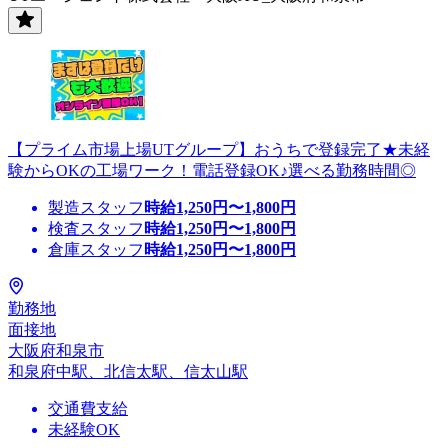
【プライム市場上場UTグループ】おうちで登録完了★未経
験からOKの工場ワーク！電話登録OK♪選べる勤務時間◎
製造スタッフ
時給
1,250
円〜
1,800
円
検査スタッフ
時給
1,250
円〜
1,800
円
倉庫スタッフ
時給
1,250
円〜
1,800
円
勤務地
面接地
大阪府和泉市
和泉府中駅、北信太駅、信太山駅
交通費支給
未経験OK