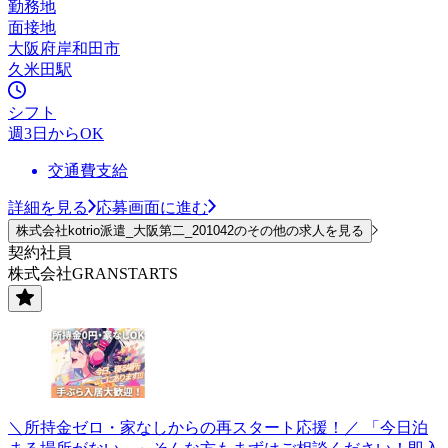
勤務地
面接地
大阪府岸和田市
久米田駅
シフト
週3日からOK
交通費支給
詳細を見る
応募画面に進む
株式会社kotrio派遣_大阪第二_201042のその他の求人を見る
契約社員
株式会社GRANSTARTS
＼所持金ゼロ・家なしからの再スタート応援！／ 「今日泊