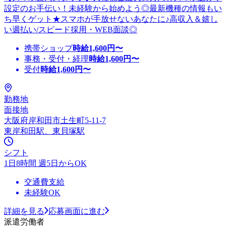
設定のお手伝い！未経験から始めよう◎最新機種の情報もい
ち早くゲット★スマホが手放せないあなたに♪高収入＆嬉し
い週払い/スピード採用・WEB面談◎
携帯ショップ
時給
1,600
円〜
事務・受付・経理
時給
1,600
円〜
受付
時給
1,600
円〜
勤務地
面接地
大阪府岸和田市土生町5-11-7
東岸和田駅、東貝塚駅
シフト
1日8時間 週5日からOK
交通費支給
未経験OK
詳細を見る
応募画面に進む
派遣労働者