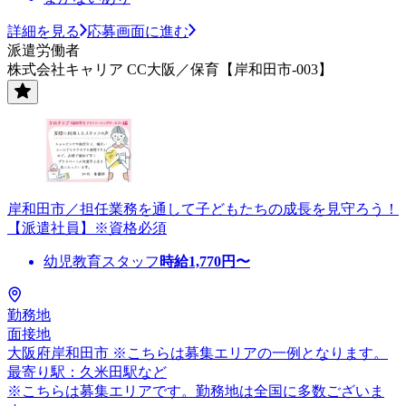
詳細を見る
応募画面に進む
派遣労働者
株式会社キャリア CC大阪／保育【岸和田市-003】
岸和田市／担任業務を通して子どもたちの成長を見守ろう！
【派遣社員】※資格必須
幼児教育スタッフ
時給
1,770
円〜
勤務地
面接地
大阪府岸和田市 ※こちらは募集エリアの一例となります。
最寄り駅：久米田駅など
※こちらは募集エリアです。勤務地は全国に多数ございま