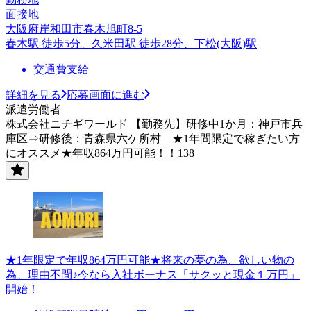
面接地
大阪府岸和田市春木旭町8-5
春木駅 徒歩5分、久米田駅 徒歩28分、下松(大阪)駅
交通費支給
詳細を見る
応募画面に進む
派遣労働者
株式会社ニチギワールド 【勤務先】研修中1か月：神戸市兵
庫区⇒研修後：青森県六ケ所村 ★1年間限定で稼ぎたい方
にオススメ★年収864万円可能！！138
★1年限定で年収864万円可能★将来の夢の為、欲しい物の
為、理由不問♪今なら入社ボーナス「サクッと現金１万円」
開始！