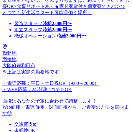
まる場所がない…」そんな方もまずはご相談ください！即入
寮OK×食事サポートあり★家具家電付き個室寮でカバンひ
とつでも新生活スタート可能◎働く場所も
製造スタッフ
時給
2,000
円〜
組立スタッフ
時給
2,000
円〜
機械オペレーション
時給
2,000
円〜
勤務地
面接地
大阪府岸和田市
※上記は実際の勤務地です
・電話応募：平日・土日祝OK（9:00～20:00）
・WEB応募：24時間いつでもOK
面接はあなたの予定に合わせて調整します！
Web面接・電話面接・対面面接から、ご希望の方法を選べま
す◎
交通費支給
未経験OK