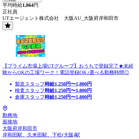
平均時給
1,864
円
正社員
UTエージェント株式会社 大阪AU_大阪府岸和田市
【プライム市場上場UTグループ】おうちで登録完了★未経
験からOKの工場ワーク！電話登録OK♪選べる勤務時間◎
製造スタッフ
時給
1,250
円〜
1,800
円
検査スタッフ
時給
1,250
円〜
1,800
円
倉庫スタッフ
時給
1,250
円〜
1,800
円
勤務地
面接地
大阪府岸和田市
岸和田駅、久米田駅、下松(大阪)駅