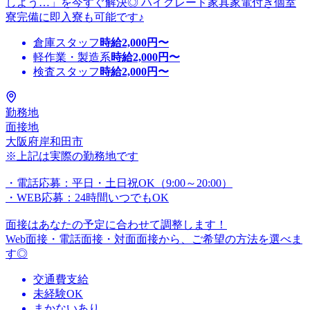
しよう…」を今すぐ解決◎ ハイグレード家具家電付き個室
寮完備に即入寮も可能です♪
倉庫スタッフ
時給
2,000
円〜
軽作業・製造系
時給
2,000
円〜
検査スタッフ
時給
2,000
円〜
勤務地
面接地
大阪府岸和田市
※上記は実際の勤務地です
・電話応募：平日・土日祝OK（9:00～20:00）
・WEB応募：24時間いつでもOK
面接はあなたの予定に合わせて調整します！
Web面接・電話面接・対面面接から、ご希望の方法を選べま
す◎
交通費支給
未経験OK
まかないあり