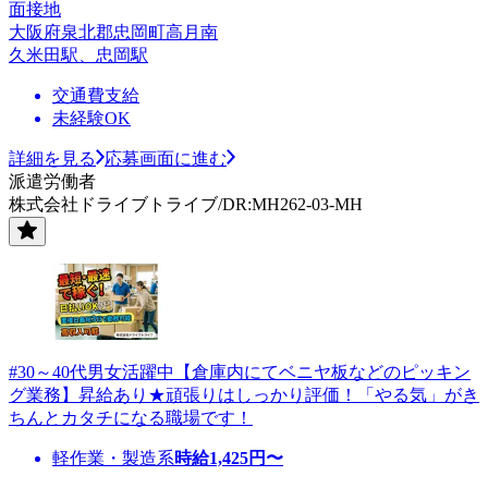
面接地
大阪府泉北郡忠岡町高月南
久米田駅、忠岡駅
交通費支給
未経験OK
詳細を見る
応募画面に進む
派遣労働者
株式会社ドライブトライブ/DR:MH262-03-MH
#30～40代男女活躍中【倉庫内にてベニヤ板などのピッキン
グ業務】昇給あり★頑張りはしっかり評価！「やる気」がき
ちんとカタチになる職場です！
軽作業・製造系
時給
1,425
円〜