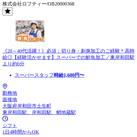
株式会社ロフティー/OB20000368
《20～40代活躍！》必須：切り身・刺身加工のご経験＊高時
給◎【経験活かせます】スーパーでの鮮魚加工／東岸和田駅
より約6分
スーパースタッフ
時給
1,600
円〜
勤務地
面接地
大阪府岸和田市土生町
東岸和田駅、岸和田駅、蛸地蔵駅
シフト
1日4時間からOK