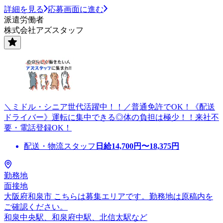
詳細を見る
応募画面に進む
派遣労働者
株式会社アズスタッフ
＼ミドル・シニア世代活躍中！！／普通免許でOK！《配送
ドライバー》運転に集中できる◎体の負担は極少！！来社不
要・電話登録OK！
配送・物流スタッフ
日給
14,700
円〜
18,375
円
勤務地
面接地
大阪府和泉市 こちらは募集エリアです。勤務地は原稿内を
ご確認ください。
和泉中央駅、和泉府中駅、北信太駅など