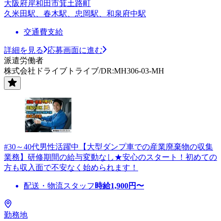
大阪府岸和田市箕土路町
久米田駅、春木駅、忠岡駅、和泉府中駅
交通費支給
詳細を見る
応募画面に進む
派遣労働者
株式会社ドライブトライブ/DR:MH306-03-MH
#30～40代男性活躍中【大型ダンプ車での産業廃棄物の収集
業務】研修期間の給与変動なし★安心のスタート！初めての
方も収入面で不安なく始められます！
配送・物流スタッフ
時給
1,900
円〜
勤務地