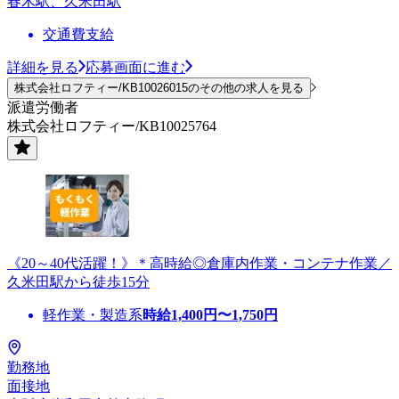
春木駅、久米田駅
交通費支給
詳細を見る
応募画面に進む
株式会社ロフティー/KB10026015のその他の求人を見る
派遣労働者
株式会社ロフティー/KB10025764
《20～40代活躍！》＊高時給◎倉庫内作業・コンテナ作業／
久米田駅から徒歩15分
軽作業・製造系
時給
1,400
円〜
1,750
円
勤務地
面接地