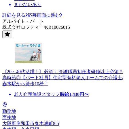
まかないあり
詳細を見る
応募画面に進む
アルバイト・パート
株式会社ロフティー/KB10026015
《20～40代活躍！》必須： 介護職員初任者研修以上必須＊
高時給◎【パート社員】住宅型有料老人ホームでの介護士/
春木駅から徒歩10秒！
老人介護施設スタッフ
時給
1,430
円〜
勤務地
面接地
大阪府岸和田市春木旭町8-5