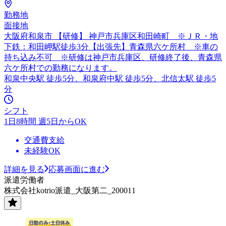
勤務地
面接地
大阪府和泉市 【研修】 神戸市兵庫区和田崎町 ※ＪＲ・地
下鉄：和田岬駅徒歩3分【出張先】青森県六ケ所村 ※車の
持ち込み不可 ※研修は神戸市兵庫区、研修終了後、青森県
六ケ所村での勤務になります。
和泉中央駅 徒歩5分、和泉府中駅 徒歩5分、北信太駅 徒歩5
分
シフト
1日8時間 週5日からOK
交通費支給
未経験OK
詳細を見る
応募画面に進む
派遣労働者
株式会社kotrio派遣_大阪第二_200011