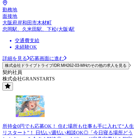
勤務地
面接地
大阪府岸和田市木材町
忠岡駅、久米田駅、下松(大阪)駅
交通費支給
未経験OK
詳細を見る
応募画面に進む
株式会社ドライブトライブ/DR:MH262-03-MHのその他の求人を見る
契約社員
株式会社GRANSTARTS
所持金0円でも応募OK！ 住む場所も仕事も手に入れて“人生
リスタート”！ 日払い/週払い相談OK◎「今日寝る場所どう