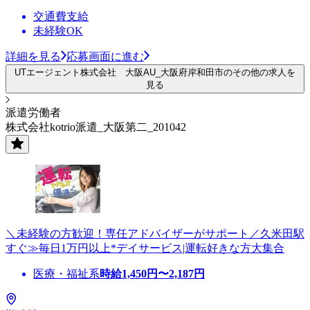
交通費支給
未経験OK
詳細を見る
応募画面に進む
UTエージェント株式会社 大阪AU_大阪府岸和田市のその他の求人を
見る
派遣労働者
株式会社kotrio派遣_大阪第二_201042
＼未経験の方歓迎！専任アドバイザーがサポート／久米田駅
すぐ≫毎日1万円以上*デイサービス|運転好きな方大集合
医療・福祉系
時給
1,450
円〜
2,187
円