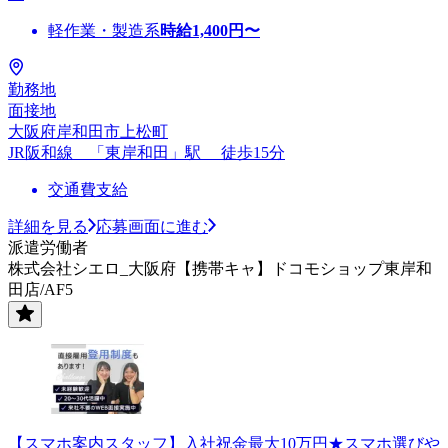
軽作業・製造系
時給
1,400
円〜
勤務地
面接地
大阪府岸和田市上松町
JR阪和線 「東岸和田」駅 徒歩15分
交通費支給
詳細を見る
応募画面に進む
派遣労働者
株式会社シエロ_大阪府【携帯キャ】ドコモショップ東岸和
田店/AF5
【スマホ案内スタッフ】入社祝金最大10万円★スマホ選びや