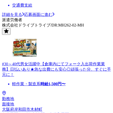
交通費支給
詳細を見る
応募画面に進む
派遣労働者
株式会社ドライブトライブ/DR:MH262-02-MH
#30～40代男女活躍中【倉庫内にてフォーク入出荷作業業
務】日払いあり★急な出費にも安心◎頑張った分、すぐに手
元に！
軽作業・製造系
時給
1,500
円〜
勤務地
面接地
大阪府岸和田市木材町