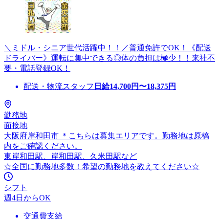
＼ミドル・シニア世代活躍中！！／普通免許でOK！《配送
ドライバー》運転に集中できる◎体の負担は極少！！来社不
要・電話登録OK！
配送・物流スタッフ
日給
14,700
円〜
18,375
円
勤務地
面接地
大阪府岸和田市 ＊こちらは募集エリアです。勤務地は原稿
内をご確認ください。
東岸和田駅、岸和田駅、久米田駅など
☆全国に勤務地多数！希望の勤務地を教えてください☆
シフト
週4日からOK
交通費支給