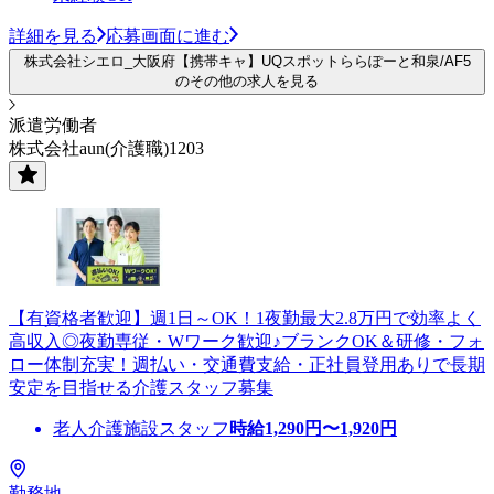
詳細を見る
応募画面に進む
株式会社シエロ_大阪府【携帯キャ】UQスポットららぽーと和泉/AF5
のその他の求人を見る
派遣労働者
株式会社aun(介護職)1203
【有資格者歓迎】週1日～OK！1夜勤最大2.8万円で効率よく
高収入◎夜勤専従・Wワーク歓迎♪ブランクOK＆研修・フォ
ロー体制充実！週払い・交通費支給・正社員登用ありで長期
安定を目指せる介護スタッフ募集
老人介護施設スタッフ
時給
1,290
円〜
1,920
円
勤務地