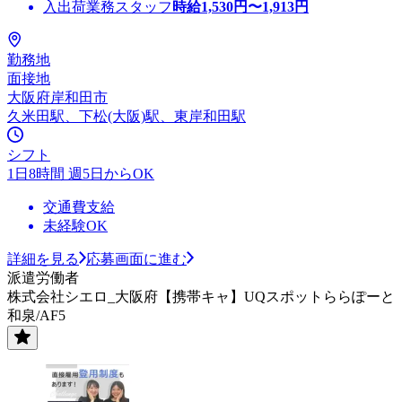
入出荷業務スタッフ
時給
1,530
円〜
1,913
円
勤務地
面接地
大阪府岸和田市
久米田駅、下松(大阪)駅、東岸和田駅
シフト
1日8時間 週5日からOK
交通費支給
未経験OK
詳細を見る
応募画面に進む
派遣労働者
株式会社シエロ_大阪府【携帯キャ】UQスポットららぽーと
和泉/AF5