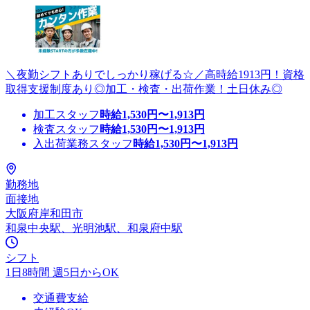
＼夜勤シフトありでしっかり稼げる☆／高時給1913円！資格
取得支援制度あり◎加工・検査・出荷作業！土日休み◎
加工スタッフ
時給
1,530
円〜
1,913
円
検査スタッフ
時給
1,530
円〜
1,913
円
入出荷業務スタッフ
時給
1,530
円〜
1,913
円
勤務地
面接地
大阪府岸和田市
和泉中央駅、光明池駅、和泉府中駅
シフト
1日8時間 週5日からOK
交通費支給