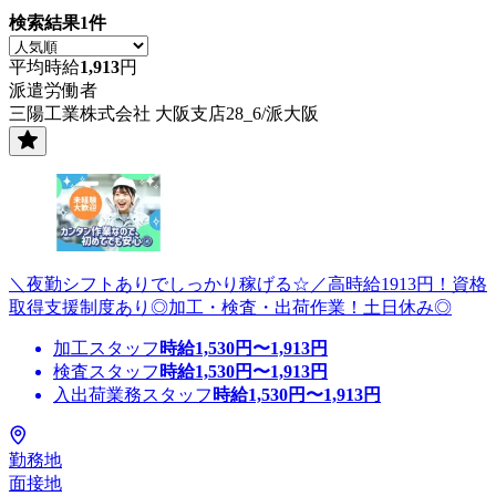
検索結果
1
件
平均時給
1,913
円
派遣労働者
三陽工業株式会社 大阪支店28_6/派大阪
＼夜勤シフトありでしっかり稼げる☆／高時給1913円！資格
取得支援制度あり◎加工・検査・出荷作業！土日休み◎
加工スタッフ
時給
1,530
円〜
1,913
円
検査スタッフ
時給
1,530
円〜
1,913
円
入出荷業務スタッフ
時給
1,530
円〜
1,913
円
勤務地
面接地