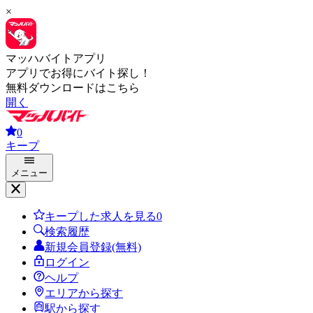
×
マッハバイトアプリ
アプリでお得にバイト探し！
無料ダウンロードはこちら
開く
0
キープ
メニュー
キープした求人を見る
0
検索履歴
新規会員登録(無料)
ログイン
ヘルプ
エリアから探す
駅から探す