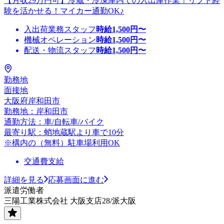
【月収29万円可】冷蔵・冷凍庫内での入出庫作業！リフト経
験を活かせる！マイカー通勤OK♪
入出荷業務スタッフ
時給
1,500
円〜
機械オペレーション
時給
1,500
円〜
配送・物流スタッフ
時給
1,500
円〜
勤務地
面接地
大阪府岸和田市
勤務地：岸和田市
通勤方法：車/自転車/バイク
最寄り駅：蛸地蔵駅より車で10分
※構内の（無料）駐車場利用OK
交通費支給
詳細を見る
応募画面に進む
派遣労働者
三陽工業株式会社 大阪支店28/派大阪