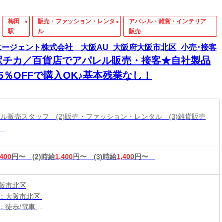
梅田
販売・ファッション・レンタ
アパレル・雑貨・インテリア
駅
ル
販売
エージェント株式会社 大阪AU_大阪府大阪市北区_小売･接客
駅チカ／百貨店でアパレル販売・接客★自社製品
5％OFFで購入OK♪基本残業なし！
パレル販売スタッフ (2)販売・ファッション・レンタル (3)雑貨販売
フ
,400
円〜
(2)時給
1,400
円〜
(3)時給
1,400
円〜
阪市北区
：大阪市北区
：徒歩/電車
：東梅田駅から徒歩1分