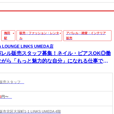
梅田
販売・ファッション・レンタ
アパレル・雑貨・インテリア
駅
ル
販売
A LOUNGE LINKS UMEDA店
パレル販売スタッフ募集！ネイル・ピアスOK◎働
ながら「もっと魅力的な自分」になれる仕事です♪
1250円～★週2日～/交通費規定内支給/従業員割
制度有
ル販売スタッフ
0
円〜
市北区大深町1-1 LINKS UMEDA 4階