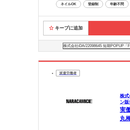
ネイルOK
登録制
年齢不問
キープに追加
株式会社iDA/22098645 短期PO
派遣労働者
株式
ン販
実
丸