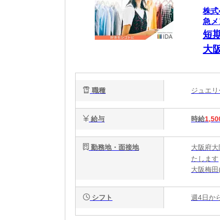
株式
急メ
短
大
職種
ジュエ
給与
時給
1,50
勤務地・面接地
大阪府大
たします
大阪梅田
シフト
週4日か