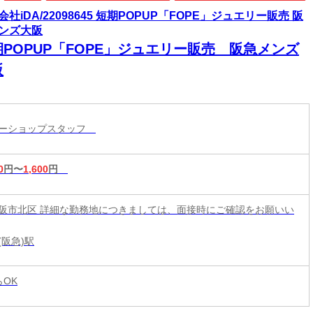
会社iDA/22098645 短期POPUP「FOPE」ジュエリー販売 阪
ンズ大阪
期POPUP「FOPE」ジュエリー販売 阪急メンズ
阪
リーショップスタッフ
0
円〜
1,600
円
阪市北区 詳細な勤務地につきましては、面接時にご確認をお願いい
(阪急)駅
らOK