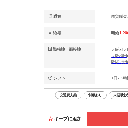
職種
雑貨販
給与
時給
1,20
勤務地・面接地
大阪府大阪
大阪梅田
阪駅 徒歩
シフト
1日7.5
交通費支給
制服あり
未経験歓
キープに追加