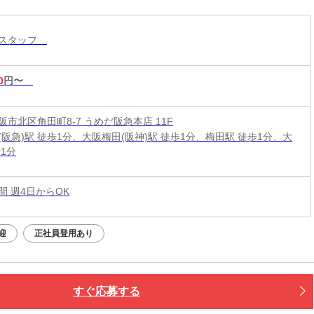
売スタッフ
0
円〜
市北区角田町8-7 うめだ阪急本店 11F
(阪急)駅 徒歩1分、大阪梅田(阪神)駅 徒歩1分、梅田駅 徒歩1分、大
1分
時間 週4日からOK
迎
正社員登用あり
すぐ応募する