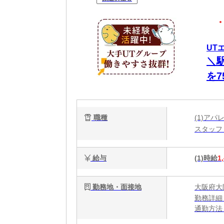
UT
＼
を7
職種
(1)ア
スタッ
給与
(1)時給
1
勤務地・面接地
大阪府大
勤務詳細
通勤方法
最寄り駅