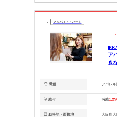
アルバイト・パート
IKK
ア
き
時給
引
職種
アパレ
給与
時給
1,25
勤務地・面接地
大阪府大阪