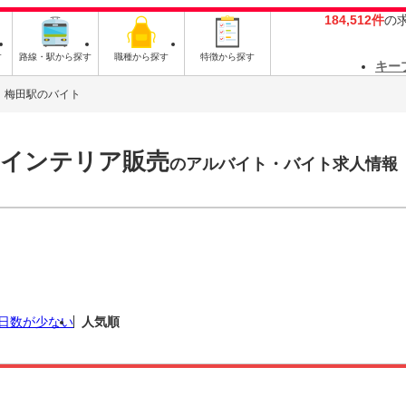
184,512件
の
す
路線・駅から探す
職種から探す
特徴から探す
キー
梅田駅のバイト
・インテリア販売
のアルバイト・バイト求人情報
日数が少ない
人気順