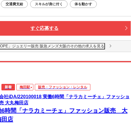
交通費支給
スキルが身に付く
体を動かす
すぐ応募する
PUP「FOPE」ジュエリー販売 阪急メンズ大阪のその他の求人を見る
新着
梅田駅
販売・ファッション・レンタル
会社iDA/220100018 実働6時間「ナラカミーチェ」ファッショ
売 大丸梅田店
働6時間「ナラカミーチェ」ファッション販売 大
梅田店