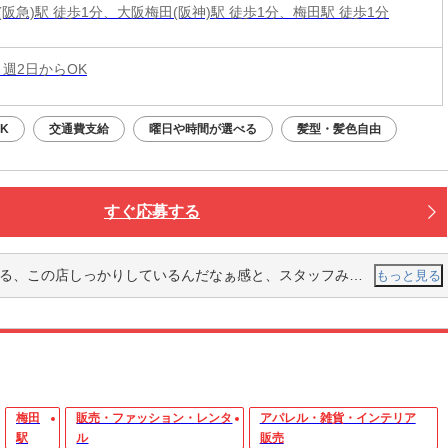
阪急)駅 徒歩1分、大阪梅田(阪神)駅 徒歩1分、梅田駅 徒歩1分
 週2日からOK
K
交通費支給
曜日や時間が選べる
髪型・髪色自由
すぐ応募する
感と、スタッフみなさんが笑顔で目を見て挨拶してくださるのですごく入りやすくて心地いい空間にいるだなぁと思った。
もっと見る
梅田
販売・ファッション・レンタ
アパレル・雑貨・インテリア
駅
ル
販売