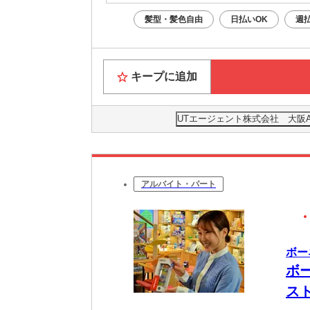
※大阪梅
髪型・髪色自由
日払いOK
週
キープに追加
UTエージェント株式会社 大阪
アルバイト・パート
ボー
ボ
ス