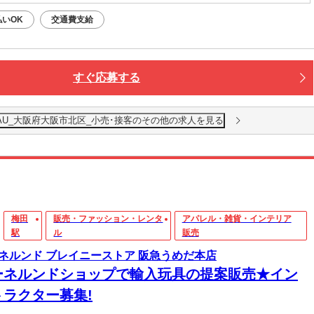
田駅から徒歩3分
払いOK
交通費支給
すぐ応募する
AU_大阪府大阪市北区_小売･接客のその他の求人を見る
梅田
販売・ファッション・レンタ
アパレル・雑貨・インテリア
駅
ル
販売
ネルンド ブレイニーストア 阪急うめだ本店
ーネルンドショップで輸入玩具の提案販売★イン
トラクター募集!