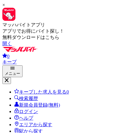
×
マッハバイトアプリ
アプリでお得にバイト探し！
無料ダウンロードはこちら
開く
0
キープ
メニュー
キープした求人を見る
0
検索履歴
新規会員登録(無料)
ログイン
ヘルプ
エリアから探す
駅から探す