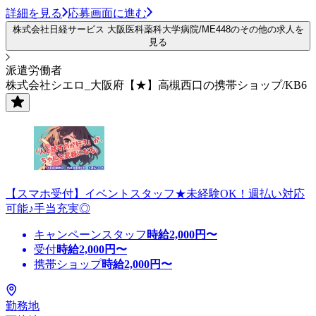
詳細を見る
応募画面に進む
株式会社日経サービス 大阪医科薬科大学病院/ME448のその他の求人を
見る
派遣労働者
株式会社シエロ_大阪府【★】高槻西口の携帯ショップ/KB6
【スマホ受付】イベントスタッフ★未経験OK！週払い対応
可能♪手当充実◎
キャンペーンスタッフ
時給
2,000
円〜
受付
時給
2,000
円〜
携帯ショップ
時給
2,000
円〜
勤務地