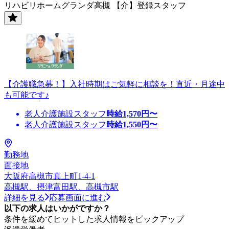
リハビリホームグランダ高槻 【介】登録スタッフ
【介護職急募！】入社時期はご気軽に相談を！直近・月途中
も可能です♪
老人介護施設スタッフ
時給
1,570
円〜
老人介護施設スタッフ
時給
1,550
円〜
勤務地
面接地
大阪府高槻市真上町1-4-1
高槻駅、摂津富田駅、高槻市駅
詳細を見る
応募画面に進む
以下の求人はいかがですか？
条件を緩めてヒットした求人情報をピックアップ