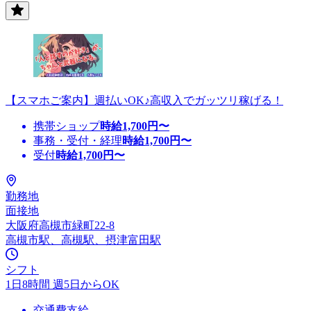
【スマホご案内】週払いOK♪高収入でガッツリ稼げる！
携帯ショップ
時給
1,700
円〜
事務・受付・経理
時給
1,700
円〜
受付
時給
1,700
円〜
勤務地
面接地
大阪府高槻市緑町22-8
高槻市駅、高槻駅、摂津富田駅
シフト
1日8時間 週5日からOK
交通費支給