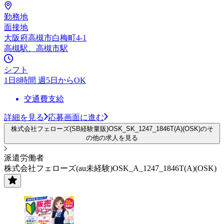
勤務地
面接地
大阪府高槻市白梅町4-1
高槻駅、高槻市駅
シフト
1日8時間 週5日からOK
交通費支給
詳細を見る
応募画面に進む
株式会社フェローズ(SB経験量販)OSK_SK_1247_1846T(A)(OSK)のそ
の他の求人を見る
派遣労働者
株式会社フェローズ(au未経験)OSK_A_1247_1846T(A)(OSK)