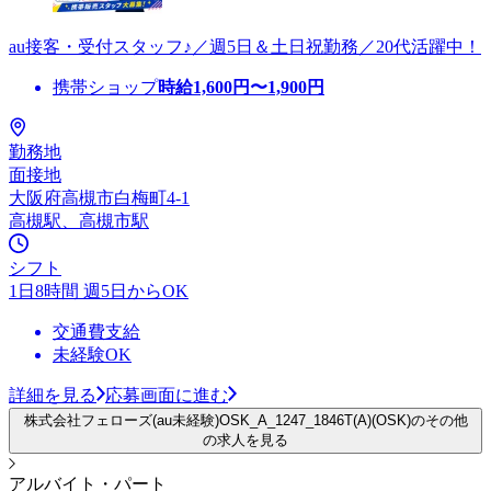
au接客・受付スタッフ♪／週5日＆土日祝勤務／20代活躍中！
携帯ショップ
時給
1,600
円〜
1,900
円
勤務地
面接地
大阪府高槻市白梅町4-1
高槻駅、高槻市駅
シフト
1日8時間 週5日からOK
交通費支給
未経験OK
詳細を見る
応募画面に進む
株式会社フェローズ(au未経験)OSK_A_1247_1846T(A)(OSK)のその他
の求人を見る
アルバイト・パート