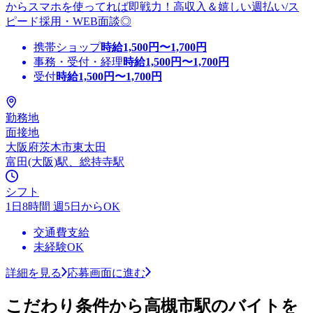
からスマホを使ってれば即戦力！高収入＆嬉しい週払い/ス
ピード採用・WEB面談◎
携帯ショップ
時給
1,500
円〜
1,700
円
事務・受付・経理
時給
1,500
円〜
1,700
円
受付
時給
1,500
円〜
1,700
円
勤務地
面接地
大阪府茨木市東太田
富田(大阪)駅、総持寺駅
シフト
1日8時間 週5日からOK
交通費支給
未経験OK
詳細を見る
応募画面に進む
こだわり条件から高槻市駅のバイトを