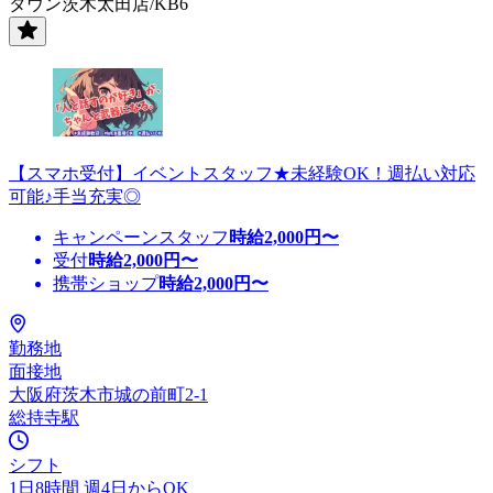
タウン茨木太田店/KB6
【スマホ受付】イベントスタッフ★未経験OK！週払い対応
可能♪手当充実◎
キャンペーンスタッフ
時給
2,000
円〜
受付
時給
2,000
円〜
携帯ショップ
時給
2,000
円〜
勤務地
面接地
大阪府茨木市城の前町2-1
総持寺駅
シフト
1日8時間 週4日からOK