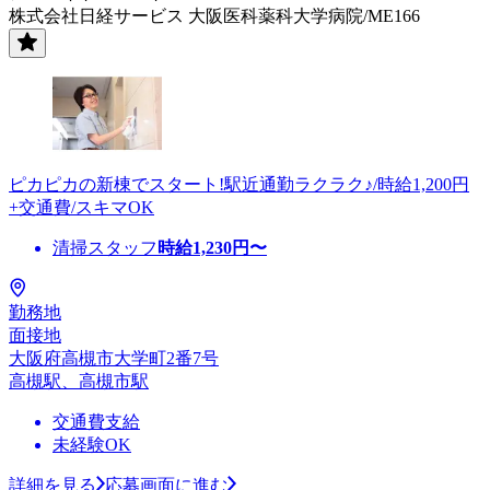
株式会社日経サービス 大阪医科薬科大学病院/ME166
ピカピカの新棟でスタート!駅近通勤ラクラク♪/時給1,200円
+交通費/スキマOK
清掃スタッフ
時給
1,230
円〜
勤務地
面接地
大阪府高槻市大学町2番7号
高槻駅、高槻市駅
交通費支給
未経験OK
詳細を見る
応募画面に進む