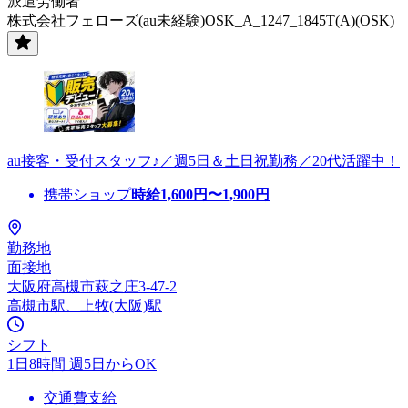
派遣労働者
株式会社フェローズ(au未経験)OSK_A_1247_1845T(A)(OSK)
au接客・受付スタッフ♪／週5日＆土日祝勤務／20代活躍中！
携帯ショップ
時給
1,600
円〜
1,900
円
勤務地
面接地
大阪府高槻市萩之庄3-47-2
高槻市駅、上牧(大阪)駅
シフト
1日8時間 週5日からOK
交通費支給