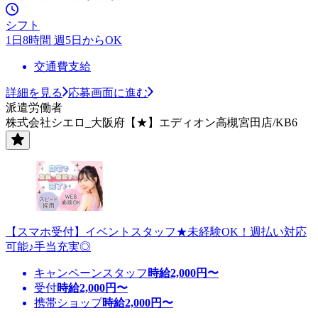
シフト
1日8時間 週5日からOK
交通費支給
詳細を見る
応募画面に進む
派遣労働者
株式会社シエロ_大阪府【★】エディオン高槻宮田店/KB6
【スマホ受付】イベントスタッフ★未経験OK！週払い対応
可能♪手当充実◎
キャンペーンスタッフ
時給
2,000
円〜
受付
時給
2,000
円〜
携帯ショップ
時給
2,000
円〜