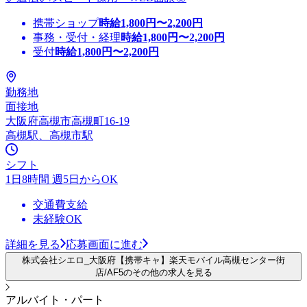
携帯ショップ
時給
1,800
円〜
2,200
円
事務・受付・経理
時給
1,800
円〜
2,200
円
受付
時給
1,800
円〜
2,200
円
勤務地
面接地
大阪府高槻市高槻町16-19
高槻駅、高槻市駅
シフト
1日8時間 週5日からOK
交通費支給
未経験OK
詳細を見る
応募画面に進む
株式会社シエロ_大阪府【携帯キャ】楽天モバイル高槻センター街
店/AF5のその他の求人を見る
アルバイト・パート