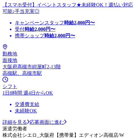
【スマホ受付】イベントスタッフ★未経験OK！週払い対応
可能♪手当充実◎
キャンペーンスタッフ
時給
2,000
円〜
受付
時給
2,000
円〜
携帯ショップ
時給
2,000
円〜
勤務地
面接地
大阪府高槻市紺屋町2-13階
高槻駅、高槻市駅
シフト
1日8時間 週4日からOK
交通費支給
未経験OK
詳細を見る
応募画面に進む
派遣労働者
株式会社シエロ_大阪府【携帯量】エディオン高槻店/W