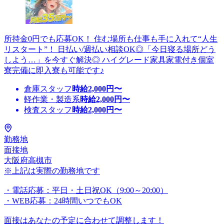
所持金0円でも応募OK！ 住む場所も仕事も手に入れて“人生
リスタート”！ 日払い/週払い相談OK◎「今日寝る場所どう
しよう…」を今すぐ解決◎ ハイグレード家具家電付き個室
寮完備に即入寮も可能です♪
倉庫スタッフ
時給
2,000
円〜
軽作業・製造系
時給
2,000
円〜
検査スタッフ
時給
2,000
円〜
勤務地
面接地
大阪府高槻市
※上記は実際の勤務地です
・電話応募：平日・土日祝OK（9:00～20:00）
・WEB応募：24時間いつでもOK
面接はあなたの予定に合わせて調整します！