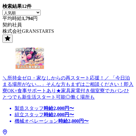
検索結果
12
件
平均時給
1,794
円
契約社員
株式会社GRANSTARTS
＼所持金ゼロ・家なしからの再スタート応援！／ 「今日泊
まる場所がない…」そんな方もまずはご相談ください！即入
寮OK×食事サポートあり★家具家電付き個室寮でカバンひ
とつでも新生活スタート可能◎働く場所も
製造スタッフ
時給
2,000
円〜
組立スタッフ
時給
2,000
円〜
機械オペレーション
時給
2,000
円〜