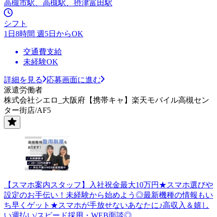
高槻市駅、高槻駅、摂津富田駅
シフト
1日8時間 週5日からOK
交通費支給
未経験OK
詳細を見る
応募画面に進む
派遣労働者
株式会社シエロ_大阪府【携帯キャ】楽天モバイル高槻セン
ター街店/AF5
【スマホ案内スタッフ】入社祝金最大10万円★スマホ選びや
設定のお手伝い！未経験から始めよう◎最新機種の情報もい
ち早くゲット★スマホが手放せないあなたに♪高収入＆嬉し
い週払い/スピード採用・WEB面談◎