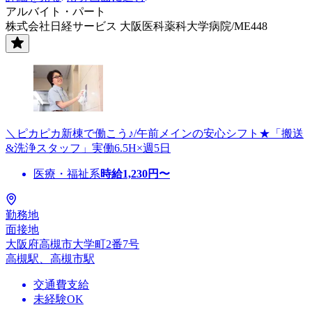
アルバイト・パート
株式会社日経サービス 大阪医科薬科大学病院/ME448
＼ピカピカ新棟で働こう♪/午前メインの安心シフト★「搬送
&洗浄スタッフ」実働6.5H×週5日
医療・福祉系
時給
1,230
円〜
勤務地
面接地
大阪府高槻市大学町2番7号
高槻駅、高槻市駅
交通費支給
未経験OK