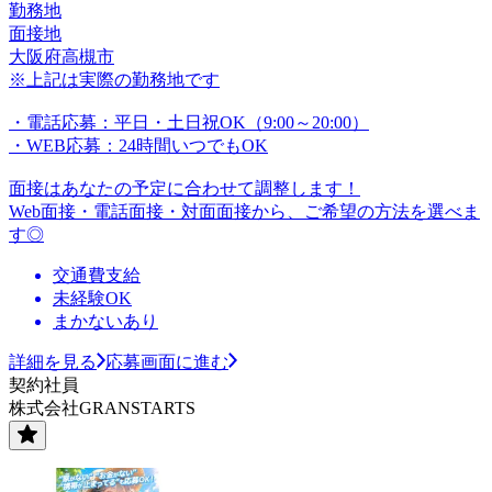
勤務地
面接地
大阪府高槻市
※上記は実際の勤務地です
・電話応募：平日・土日祝OK（9:00～20:00）
・WEB応募：24時間いつでもOK
面接はあなたの予定に合わせて調整します！
Web面接・電話面接・対面面接から、ご希望の方法を選べま
す◎
交通費支給
未経験OK
まかないあり
詳細を見る
応募画面に進む
契約社員
株式会社GRANSTARTS