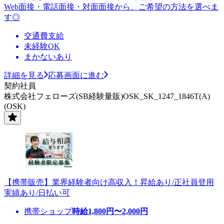
Web面接・電話面接・対面面接から、ご希望の方法を選べま
す◎
交通費支給
未経験OK
まかないあり
詳細を見る
応募画面に進む
契約社員
株式会社フェローズ(SB経験量販)OSK_SK_1247_1846T(A)
(OSK)
【携帯販売】業界経験者向け高収入！昇給あり/正社員登用
実績あり/日払い可
携帯ショップ
時給
1,800
円〜
2,000
円