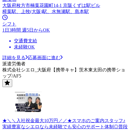
大阪府枚方市楠葉花園町14-1 京阪くずは駅ビル
樟葉駅、上牧(大阪)駅、水無瀬駅、島本駅
シフト
1日3時間 週5日からOK
交通費支給
未経験OK
詳細を見る
応募画面に進む
派遣労働者
株式会社シエロ_大阪府【携帯キャ】茨木東太田の携帯ショ
ップ/AF5
★＼＼入社祝金最大10万円／／★スマホのご案内スタッフ♪
実績豊富なシエロなら未経験でも安心のサポート体制◎普段