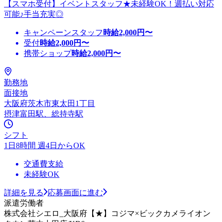
【スマホ受付】イベントスタッフ★未経験OK！週払い対応
可能♪手当充実◎
キャンペーンスタッフ
時給
2,000
円〜
受付
時給
2,000
円〜
携帯ショップ
時給
2,000
円〜
勤務地
面接地
大阪府茨木市東太田1丁目
摂津富田駅、総持寺駅
シフト
1日8時間 週4日からOK
交通費支給
未経験OK
詳細を見る
応募画面に進む
派遣労働者
株式会社シエロ_大阪府【★】コジマ×ビックカメライオン