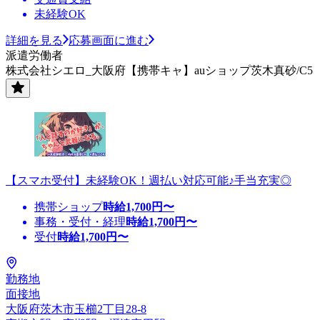
未経験OK
詳細を見る
応募画面に進む
派遣労働者
株式会社シエロ_大阪府【携帯キャ】auショップ茨木真砂/C5
【スマホ受付】未経験OK！週払い対応可能♪手当充実◎
携帯ショップ
時給
1,700
円〜
事務・受付・経理
時給
1,700
円〜
受付
時給
1,700
円〜
勤務地
面接地
大阪府茨木市玉櫛2丁目28-8