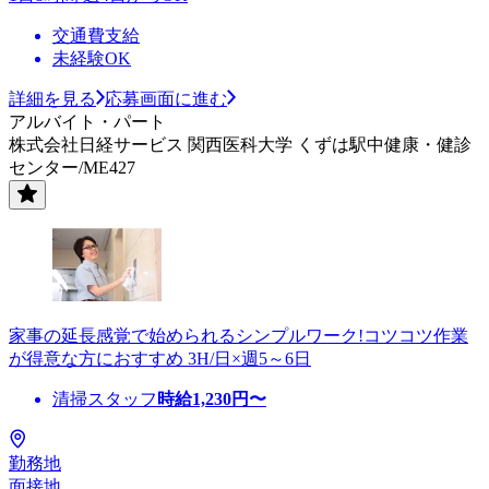
交通費支給
未経験OK
詳細を見る
応募画面に進む
アルバイト・パート
株式会社日経サービス 関西医科大学 くずは駅中健康・健診
センター/ME427
家事の延長感覚で始められるシンプルワーク!コツコツ作業
が得意な方におすすめ 3H/日×週5～6日
清掃スタッフ
時給
1,230
円〜
勤務地
面接地