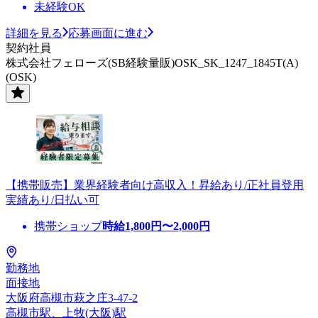
未経験OK
詳細を見る
応募画面に進む
契約社員
株式会社フェローズ(SB経験量販)OSK_SK_1247_1845T(A)
(OSK)
【携帯販売】業界経験者向け高収入！昇給あり/正社員登用
実績あり/日払い可
携帯ショップ
時給
1,800
円〜
2,000
円
勤務地
面接地
大阪府高槻市萩之庄3-47-2
高槻市駅、上牧(大阪)駅