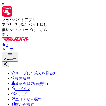
×
マッハバイトアプリ
アプリでお得にバイト探し！
無料ダウンロードはこちら
開く
0
キープ
メニュー
キープした求人を見る
0
検索履歴
新規会員登録(無料)
ログイン
ヘルプ
エリアから探す
駅から探す