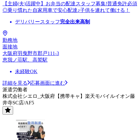
【主婦(夫)活躍中】お弁当の配達スタッフ募集!普通免許必須
◎乗り慣れた自家用車で安心配達♪子供を連れて働ける！
デリバリースタッフ
完全出来高制
勤務地
面接地
大阪府羽曳野市郡戸111-3
恵我ノ荘駅、高鷲駅
未経験OK
詳細を見る
応募画面に進む
派遣労働者
株式会社シエロ_大阪府【携帯キャ】楽天モバイルイオン藤
井寺SC店/AF5