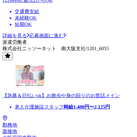
1日8時間 週5日からOK
交通費支給
未経験OK
短期OK
詳細を見る
応募画面に進む
派遣労働者
株式会社ニッソーネット 南大阪支社/1201_6055
【急募＆日払いok】お散歩や身の回りのお世話メイン
老人介護施設スタッフ
時給
1,400
円〜
2,125
円
勤務地
面接地