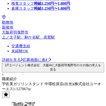
検査スタッフ
時給
1,250
円〜
1,800
円
倉庫スタッフ
時給
1,250
円〜
1,800
円
勤務地
面接地
大阪府羽曳野市
上ノ太子駅、駒ケ谷駅、高鷲駅
交通費支給
未経験OK
詳細を見る
応募画面に進む
UTエージェント株式会社 大阪AU_大阪府羽曳野市のその他の求人を
見る
職業紹介
宇佐美ガソリンスタンド 中環松原店(出光)(株式会社ユーオ
ーエス) /127067sy