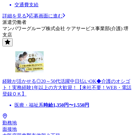
交通費支給
詳細を見る
応募画面に進む
派遣労働者
マンパワーグループ株式会社 ケアサービス事業部(介護) 堺
支店
経験が活かせる◎20～50代活躍中日払いOK◆介護のオシゴ
ト！実務経験1年以上の方大歓迎！【来社不要！WEB・電話
登録ＯＫ】
医療・福祉系
時給
1,350
円〜
1,550
円
勤務地
面接地