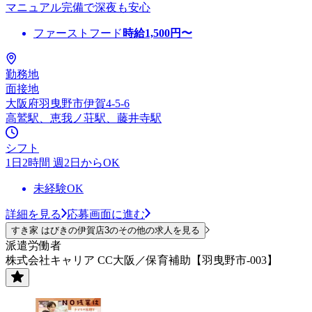
マニュアル完備で深夜も安心
ファーストフード
時給
1,500
円〜
勤務地
面接地
大阪府羽曳野市伊賀4-5-6
高鷲駅、恵我ノ荘駅、藤井寺駅
シフト
1日2時間 週2日からOK
未経験OK
詳細を見る
応募画面に進む
すき家 はびきの伊賀店3のその他の求人を見る
派遣労働者
株式会社キャリア CC大阪／保育補助【羽曳野市-003】