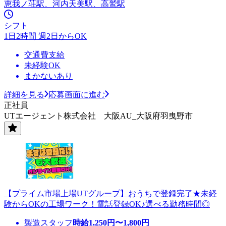
恵我ノ荘駅、河内天美駅、高鷲駅
シフト
1日2時間 週2日からOK
交通費支給
未経験OK
まかないあり
詳細を見る
応募画面に進む
正社員
UTエージェント株式会社 大阪AU_大阪府羽曳野市
【プライム市場上場UTグループ】おうちで登録完了★未経
験からOKの工場ワーク！電話登録OK♪選べる勤務時間◎
製造スタッフ
時給
1,250
円〜
1,800
円