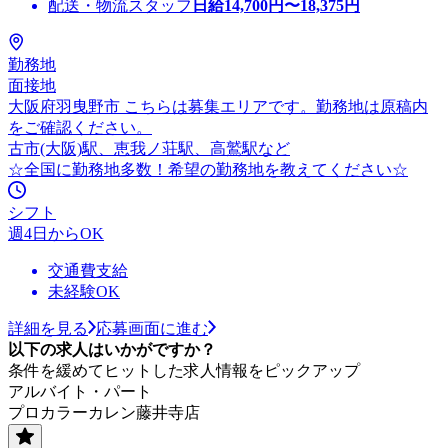
配送・物流スタッフ
日給
14,700
円〜
18,375
円
勤務地
面接地
大阪府羽曳野市 こちらは募集エリアです。勤務地は原稿内
をご確認ください。
古市(大阪)駅、恵我ノ荘駅、高鷲駅など
☆全国に勤務地多数！希望の勤務地を教えてください☆
シフト
週4日からOK
交通費支給
未経験OK
詳細を見る
応募画面に進む
以下の求人はいかがですか？
条件を緩めてヒットした求人情報をピックアップ
アルバイト・パート
プロカラーカレン藤井寺店