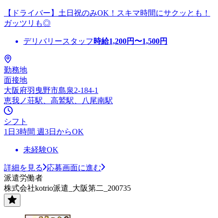
【ドライバー】土日祝のみOK！スキマ時間にサクッとも！
ガッツリも◎
デリバリースタッフ
時給
1,200
円〜
1,500
円
勤務地
面接地
大阪府羽曳野市島泉2-184-1
恵我ノ荘駅、高鷲駅、八尾南駅
シフト
1日3時間 週3日からOK
未経験OK
詳細を見る
応募画面に進む
派遣労働者
株式会社kotrio派遣_大阪第二_200735