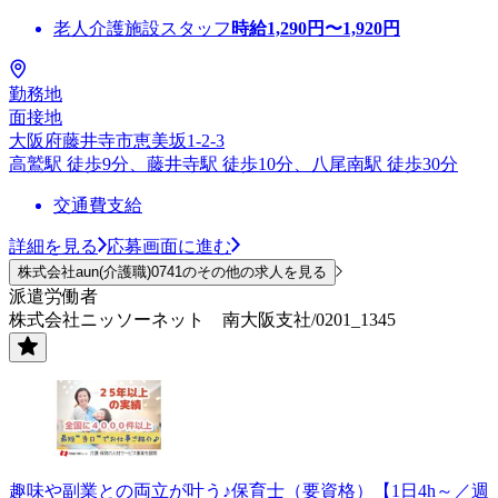
老人介護施設スタッフ
時給
1,290
円〜
1,920
円
勤務地
面接地
大阪府藤井寺市恵美坂1-2-3
高鷲駅 徒歩9分、藤井寺駅 徒歩10分、八尾南駅 徒歩30分
交通費支給
詳細を見る
応募画面に進む
株式会社aun(介護職)0741のその他の求人を見る
派遣労働者
株式会社ニッソーネット 南大阪支社/0201_1345
趣味や副業との両立が叶う♪保育士（要資格）【1日4h～／週