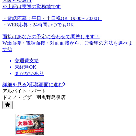
大阪府松原市
※上記は実際の勤務地です
・電話応募：平日・土日祝OK（9:00～20:00）
・WEB応募：24時間いつでもOK
面接はあなたの予定に合わせて調整します！
Web面接・電話面接・対面面接から、ご希望の方法を選べま
す◎
交通費支給
未経験OK
まかないあり
詳細を見る
応募画面に進む
アルバイト・パート
ドミノ・ピザ 羽曳野島泉店