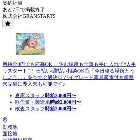
契約社員
あと7日で掲載終了
株式会社GRANSTARTS
所持金0円でも応募OK！ 住む場所も仕事も手に入れて“人生
リスタート”！ 日払い/週払い相談OK◎「今日寝る場所どう
しよう…」を今すぐ解決◎ ハイグレード家具家電付き個室
寮完備に即入寮も可能です♪
倉庫スタッフ
時給
2,000
円〜
軽作業・製造系
時給
2,000
円〜
検査スタッフ
時給
2,000
円〜
勤務地
面接地