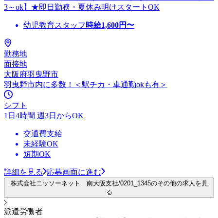
3～ok】★即日勤務・夏休み明けスタートOK
幼児教育スタッフ
時給
1,600
円〜
勤務地
面接地
大阪府羽曳野市
羽曳野市内に多数！＜駅チカ・車通勤okも有＞
シフト
1日4時間 週3日からOK
交通費支給
未経験OK
短期OK
詳細を見る
応募画面に進む
株式会社ニッソーネット 南大阪支社/0201_1345のその他の求人を見
る
派遣労働者