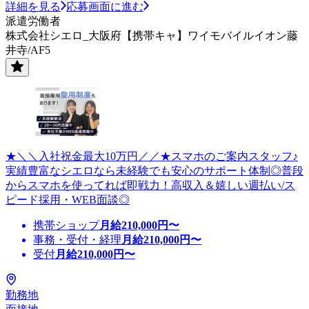
詳細を見る
応募画面に進む
派遣労働者
株式会社シエロ_大阪府【携帯キャ】ワイモバイルイオン藤
井寺/AF5
★＼＼入社祝金最大10万円／／★スマホのご案内スタッフ♪
実績豊富なシエロなら未経験でも安心のサポート体制◎普段
からスマホを使ってれば即戦力！高収入＆嬉しい週払い/ス
ピード採用・WEB面談◎
携帯ショップ
月給
210,000
円〜
事務・受付・経理
月給
210,000
円〜
受付
月給
210,000
円〜
勤務地