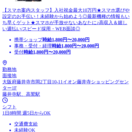
【スマホ案内スタッフ】入社祝金最大10万円★スマホ選びや
設定のお手伝い！未経験から始めよう◎最新機種の情報もい
ち早くゲット★スマホが手放せないあなたに♪高収入＆嬉し
い週払い/スピード採用・WEB面談◎
携帯ショップ
時給
1,800
円〜
20,000
円
事務・受付・経理
時給
1,800
円〜
20,000
円
受付
時給
1,800
円〜
20,000
円
勤務地
面接地
大阪府藤井寺市岡2丁目10-11イオン藤井寺ショッピングセン
ター1F
藤井寺駅、高鷲駅
シフト
1日8時間 週5日からOK
交通費支給
未経験OK