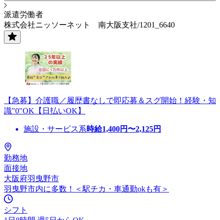
派遣労働者
株式会社ニッソーネット 南大阪支社/1201_6640
【急募】介護職／履歴書なしで即応募＆スグ開始！経験・知
識"0"OK【日払いOK】
施設・サービス系
時給
1,400
円〜
2,125
円
勤務地
面接地
大阪府羽曳野市
羽曳野市内に多数！＜駅チカ・車通勤okも有＞
シフト