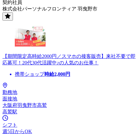
契約社員
株式会社パーソナルフロンティア 羽曳野市
【期間限定高時給2000円／スマホの接客販売】来社不要で即
応募可！20代30代活躍中♪の人気のお仕事！
携帯ショップ
時給
2,000
円
勤務地
面接地
大阪府羽曳野市高鷲
高鷲駅
シフト
週5日からOK