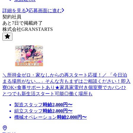
詳細を見る
応募画面に進む
契約社員
あと7日で掲載終了
株式会社GRANSTARTS
＼所持金ゼロ・家なしからの再スタート応援！／ 「今日泊
まる場所がない…」そんな方もまずはご相談ください！即入
寮OK×食事サポートあり★家具家電付き個室寮でカバンひ
とつでも新生活スタート可能◎働く場所も
製造スタッフ
時給
2,000
円〜
組立スタッフ
時給
2,000
円〜
機械オペレーション
時給
2,000
円〜