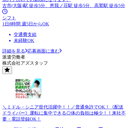
古市(大阪)駅 徒歩5分、恵我ノ荘駅 徒歩5分、高鷲駅 徒歩5分
シフト
1日8時間 週5日からOK
交通費支給
未経験OK
詳細を見る
応募画面に進む
派遣労働者
株式会社アズスタッフ
＼ミドル・シニア世代活躍中！！／普通免許でOK！《配送
ドライバー》運転に集中できる◎体の負担は極少！！来社不
要・電話登録OK！