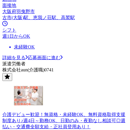
面接地
大阪府羽曳野市
古市(大阪)駅、恵我ノ荘駅、高鷲駅
シフト
週1日からOK
未経験OK
詳細を見る
応募画面に進む
派遣労働者
株式会社aun(介護職)0741
介護デビュー歓迎！無資格・未経験OK、無料資格取得支援
制度あり♪週4日～勤務OK、日勤のみ・夜勤なし相談可◎週
払い・交通費全額支給・正社員登用あり！