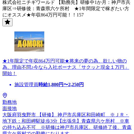
株式会社ニチギワールド 【勤務先】研修中1か月：神戸市兵
庫区⇒研修後：青森県六ケ所村 ★1年間限定で稼ぎたい方
にオススメ★年収864万円可能！！157
★1年限定で年収864万円可能★将来の夢の為、欲しい物の
為、理由不問♪今なら入社ボーナス「サクッと現金１万円」
開始！
施設管理員
時給
1,800
円〜
2,250
円
勤務地
面接地
大阪府羽曳野市 【研修】 神戸市兵庫区和田崎町 ※ＪＲ・
地下鉄：和田岬駅徒歩3分【出張先】青森県六ケ所村 ※車
の持ち込み不可 ※研修は神戸市兵庫区、研修終了後、青森
県六ケ所村での勤務になります。