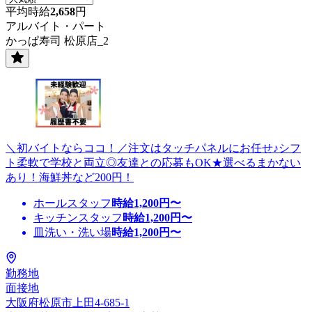
平均時給
2,658
円
アルバイト・パート
かっぱ寿司 松原店_2
＼初バイトならココ！／注文はタッチパネルにお任せ♪シフ
ト柔軟で学校と両立◎友達との応募もOK★選べるまかない
あり！海鮮丼など200円！
ホールスタッフ
時給
1,200
円〜
キッチンスタッフ
時給
1,200
円〜
皿洗い・洗い場
時給
1,200
円〜
勤務地
面接地
大阪府松原市上田4-685-1