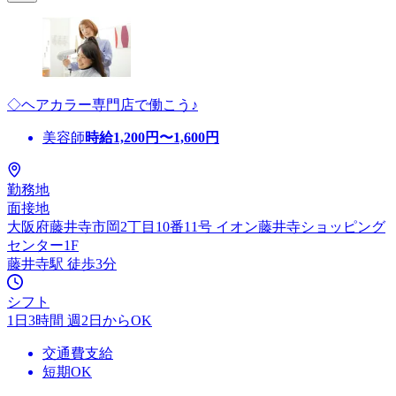
◇ヘアカラー専門店で働こう♪
美容師
時給
1,200
円〜
1,600
円
勤務地
面接地
大阪府藤井寺市岡2丁目10番11号 イオン藤井寺ショッピング
センター1F
藤井寺駅 徒歩3分
シフト
1日3時間 週2日からOK
交通費支給
短期OK