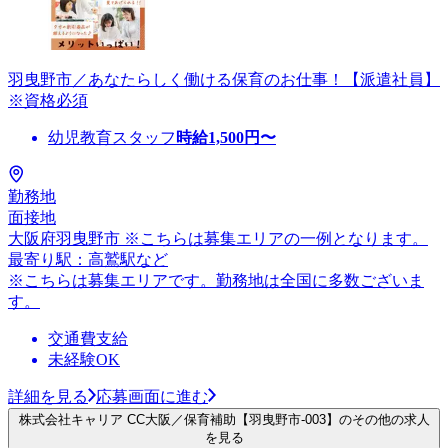
羽曳野市／あなたらしく働ける保育のお仕事！【派遣社員】
※資格必須
幼児教育スタッフ
時給
1,500
円〜
勤務地
面接地
大阪府羽曳野市 ※こちらは募集エリアの一例となります。
最寄り駅：高鷲駅など
※こちらは募集エリアです。勤務地は全国に多数ございま
す。
交通費支給
未経験OK
詳細を見る
応募画面に進む
株式会社キャリア CC大阪／保育補助【羽曳野市-003】のその他の求人
を見る