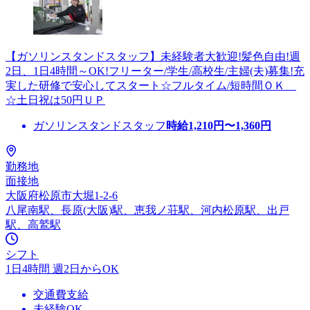
【ガソリンスタンドスタッフ】未経験者大歓迎!髪色自由!週
2日、1日4時間～OK!フリーター/学生/高校生/主婦(夫)募集!充
実した研修で安心してスタート☆フルタイム/短時間ＯＫ
☆土日祝は50円ＵＰ
ガソリンスタンドスタッフ
時給
1,210
円〜
1,360
円
勤務地
面接地
大阪府松原市大堀1-2-6
八尾南駅、長原(大阪)駅、恵我ノ荘駅、河内松原駅、出戸
駅、高鷲駅
シフト
1日4時間 週2日からOK
交通費支給
未経験OK