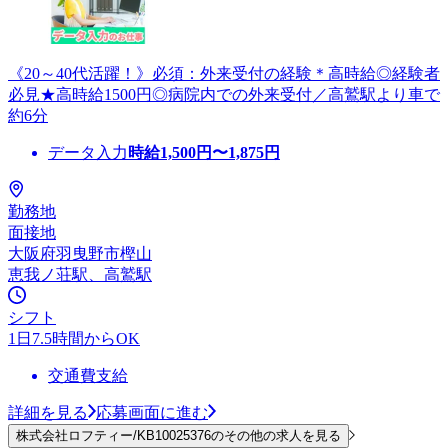
《20～40代活躍！》必須：外来受付の経験＊高時給◎経験者
必見★高時給1500円◎病院内での外来受付／高鷲駅より車で
約6分
データ入力
時給
1,500
円〜
1,875
円
勤務地
面接地
大阪府羽曳野市樫山
恵我ノ荘駅、高鷲駅
シフト
1日7.5時間からOK
交通費支給
詳細を見る
応募画面に進む
株式会社ロフティー/KB10025376のその他の求人を見る