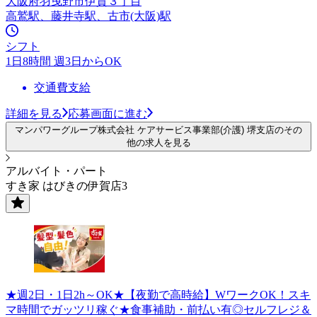
大阪府羽曳野市伊賀３丁目
高鷲駅、藤井寺駅、古市(大阪)駅
シフト
1日8時間 週3日からOK
交通費支給
詳細を見る
応募画面に進む
マンパワーグループ株式会社 ケアサービス事業部(介護) 堺支店のその
他の求人を見る
アルバイト・パート
すき家 はびきの伊賀店3
★週2日・1日2h～OK★【夜勤で高時給】WワークOK！スキ
マ時間でガッツリ稼ぐ★食事補助・前払い有◎セルフレジ＆