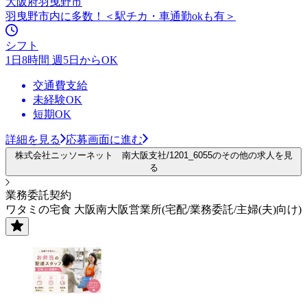
大阪府羽曳野市
羽曳野市内に多数！＜駅チカ・車通勤okも有＞
シフト
1日8時間 週5日からOK
交通費支給
未経験OK
短期OK
詳細を見る
応募画面に進む
株式会社ニッソーネット 南大阪支社/1201_6055のその他の求人を見
る
業務委託契約
ワタミの宅食 大阪南大阪営業所(宅配/業務委託/主婦(夫)向け)