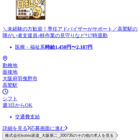
＼未経験の方歓迎！専任アドバイザーがサポート／高鷲駅の
障がい者支援員♪軽作業の見守りなど*17時退勤
医療・福祉系
時給
1,450
円〜
2,187
円
勤務地
面接地
大阪府羽曳野市
高鷲駅
シフト
週3日からOK
交通費支給
詳細を見る
応募画面に進む
株式会社kotrio派遣_大阪第二_200735のその他の求人を見る