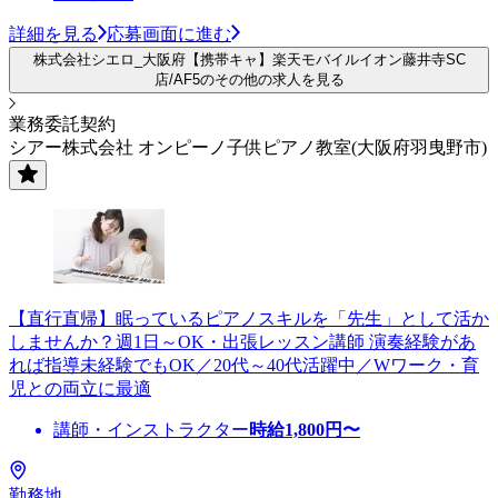
詳細を見る
応募画面に進む
株式会社シエロ_大阪府【携帯キャ】楽天モバイルイオン藤井寺SC
店/AF5のその他の求人を見る
業務委託契約
シアー株式会社 オンピーノ子供ピアノ教室(大阪府羽曳野市)
【直行直帰】眠っているピアノスキルを「先生」として活か
しませんか？週1日～OK・出張レッスン講師 演奏経験があ
れば指導未経験でもOK／20代～40代活躍中／Wワーク・育
児との両立に最適
講師・インストラクター
時給
1,800
円〜
勤務地