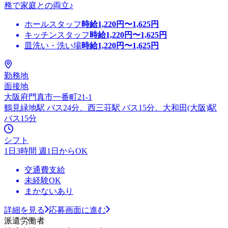
務で家庭との両立♪
ホールスタッフ
時給
1,220
円〜
1,625
円
キッチンスタッフ
時給
1,220
円〜
1,625
円
皿洗い・洗い場
時給
1,220
円〜
1,625
円
勤務地
面接地
大阪府門真市一番町21-1
鶴見緑地駅 バス24分、西三荘駅 バス15分、大和田(大阪)駅
バス15分
シフト
1日3時間 週1日からOK
交通費支給
未経験OK
まかないあり
詳細を見る
応募画面に進む
派遣労働者