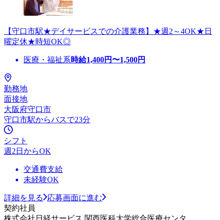
【守口市駅★デイサービスでの介護業務】★週2～4OK★日
曜定休★時短OK◎
医療・福祉系
時給
1,400
円〜
1,500
円
勤務地
面接地
大阪府守口市
守口市駅からバスで23分
シフト
週2日からOK
交通費支給
未経験OK
詳細を見る
応募画面に進む
契約社員
株式会社日経サービス 関西医科大学総合医療センタ