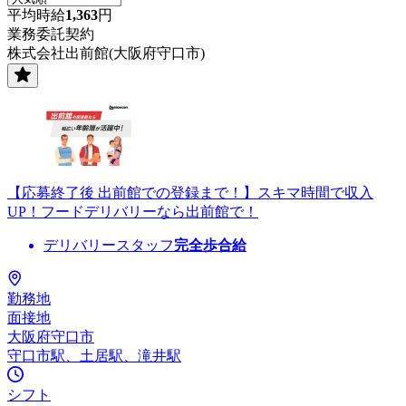
平均時給
1,363
円
業務委託契約
株式会社出前館(大阪府守口市)
【応募終了後 出前館での登録まで！】スキマ時間で収入
UP！フードデリバリーなら出前館で！
デリバリースタッフ
完全歩合給
勤務地
面接地
大阪府守口市
守口市駅、土居駅、滝井駅
シフト