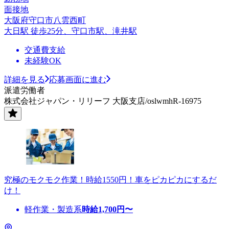
面接地
大阪府守口市八雲西町
大日駅 徒歩25分、守口市駅、滝井駅
交通費支給
未経験OK
詳細を見る
応募画面に進む
派遣労働者
株式会社ジャパン・リリーフ 大阪支店/oslwmhR-16975
究極のモクモク作業！時給1550円！車をピカピカにするだ
け！
軽作業・製造系
時給
1,700
円〜