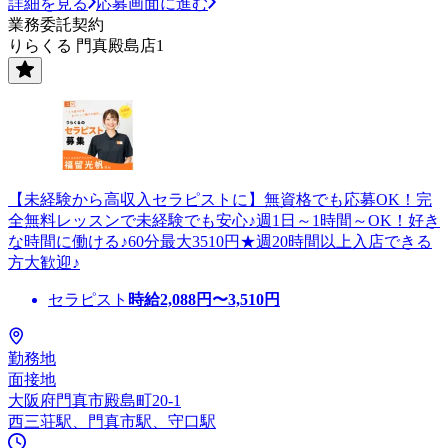
詳細を見る
応募画面に進む
業務委託契約
りらくる 門真殿島店1
【未経験から高収入セラピストに】無資格でも応募OK！完
全無料レッスンで未経験でも安心♪週1日～1時間～OK！好き
な時間に働ける♪60分最大3510円★週20時間以上入店できる
方大歓迎♪
セラピスト
時給
2,088
円〜
3,510
円
勤務地
面接地
大阪府門真市殿島町20-1
西三荘駅、門真市駅、守口駅