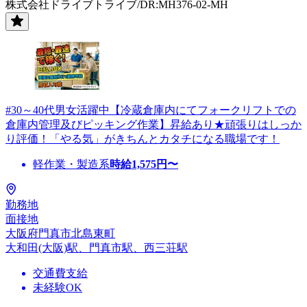
株式会社ドライブトライブ/DR:MH376-02-MH
#30～40代男女活躍中【冷蔵倉庫内にてフォークリフトでの
倉庫内管理及びピッキング作業】昇給あり★頑張りはしっか
り評価！「やる気」がきちんとカタチになる職場です！
軽作業・製造系
時給
1,575
円〜
勤務地
面接地
大阪府門真市北島東町
大和田(大阪)駅、門真市駅、西三荘駅
交通費支給
未経験OK