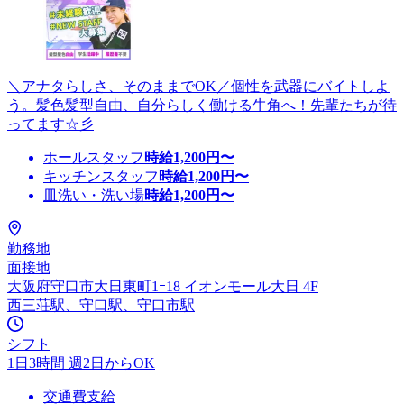
＼アナタらしさ、そのままでOK／個性を武器にバイトしよ
う。髪色髪型自由、自分らしく働ける牛角へ！先輩たちが待
ってます☆彡
ホールスタッフ
時給
1,200
円〜
キッチンスタッフ
時給
1,200
円〜
皿洗い・洗い場
時給
1,200
円〜
勤務地
面接地
大阪府守口市大日東町1ｰ18 イオンモール大日 4F
西三荘駅、守口駅、守口市駅
シフト
1日3時間 週2日からOK
交通費支給