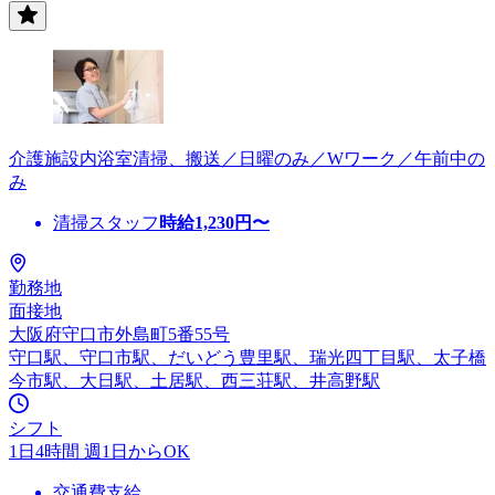
介護施設内浴室清掃、搬送／日曜のみ／Wワーク／午前中の
み
清掃スタッフ
時給
1,230
円〜
勤務地
面接地
大阪府守口市外島町5番55号
守口駅、守口市駅、だいどう豊里駅、瑞光四丁目駅、太子橋
今市駅、大日駅、土居駅、西三荘駅、井高野駅
シフト
1日4時間 週1日からOK
交通費支給