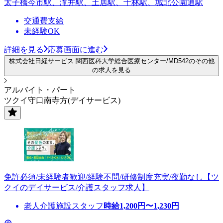
太子橋今市駅、滝井駅、土居駅、千林駅、城北公園通駅
交通費支給
未経験OK
詳細を見る
応募画面に進む
株式会社日経サービス 関西医科大学総合医療センター/MD542のその他
の求人を見る
アルバイト・パート
ツクイ守口南寺方(デイサービス)
免許必須/未経験者歓迎/経験不問/研修制度充実/夜勤なし【ツ
クイのデイサービス/介護スタッフ求人】
老人介護施設スタッフ
時給
1,200
円〜
1,230
円