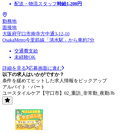
配送・物流スタッフ
時給
1,200
円
勤務地
面接地
大阪府守口市南寺方中通3-12-10
OsakaMetro今里筋線「清水駅」から車約7分
交通費支給
未経験OK
詳細を見る
応募画面に進む
以下の求人はいかがですか？
条件を緩めてヒットした求人情報をピックアップ
アルバイト・パート
ユースタイルケア【守口市】02_重訪_非常勤_夜勤/Jb