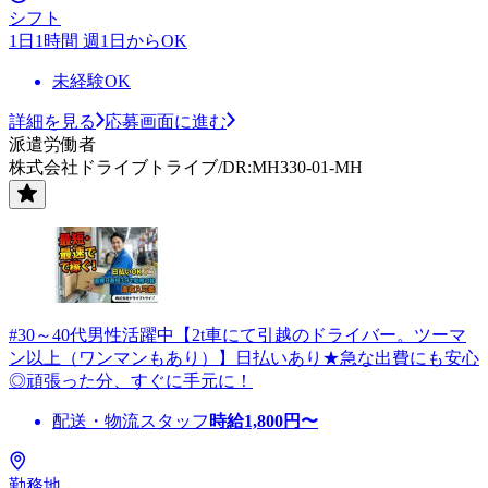
シフト
1日1時間 週1日からOK
未経験OK
詳細を見る
応募画面に進む
派遣労働者
株式会社ドライブトライブ/DR:MH330-01-MH
#30～40代男性活躍中【2t車にて引越のドライバー。ツーマ
ン以上（ワンマンもあり）】日払いあり★急な出費にも安心
◎頑張った分、すぐに手元に！
配送・物流スタッフ
時給
1,800
円〜
勤務地