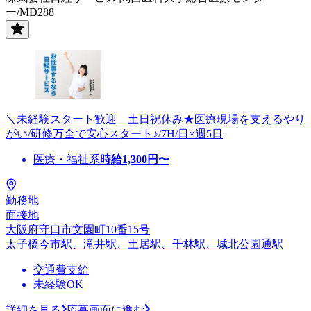
ー/MD288
＼未経験スタート歓迎 土日祝休み★医療現場を支えるやり
がい/研修万全で安心スタート♪/7H/日×週5日
医療・福祉系
時給
1,300
円〜
勤務地
面接地
大阪府守口市文園町10番15号
太子橋今市駅、滝井駅、土居駅、千林駅、城北公園通駅
交通費支給
未経験OK
詳細を見る
応募画面に進む