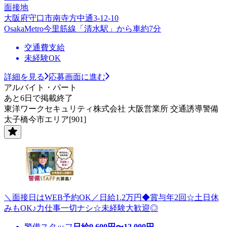
面接地
大阪府守口市南寺方中通3-12-10
OsakaMetro今里筋線「清水駅」から車約7分
交通費支給
未経験OK
詳細を見る
応募画面に進む
アルバイト・パート
あと6日で掲載終了
東洋ワークセキュリティ株式会社 大阪営業所 交通誘導警備
太子橋今市エリア[901]
＼面接日はWEB予約OK／日給1.2万円◆賞与年2回☆土日休
みもOK♪力仕事一切ナシ☆未経験大歓迎◎
警備スタッフ
日給
9,600
円〜
12,000
円