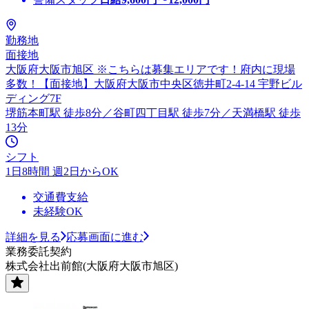
勤務地
面接地
大阪府大阪市旭区 ※こちらは募集エリアです！府内に現場
多数！【面接地】大阪府大阪市中央区徳井町2-4-14 宇野ビル
ディング7F
堺筋本町駅 徒歩8分／谷町四丁目駅 徒歩7分／天満橋駅 徒歩
13分
シフト
1日8時間 週2日からOK
交通費支給
未経験OK
詳細を見る
応募画面に進む
業務委託契約
株式会社出前館(大阪府大阪市旭区)