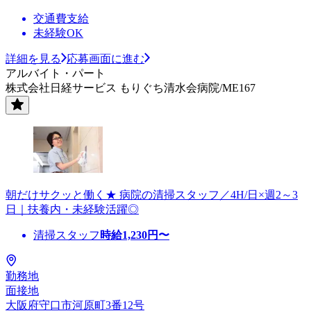
交通費支給
未経験OK
詳細を見る
応募画面に進む
アルバイト・パート
株式会社日経サービス もりぐち清水会病院/ME167
朝だけサクッと働く★ 病院の清掃スタッフ／4H/日×週2～3
日｜扶養内・未経験活躍◎
清掃スタッフ
時給
1,230
円〜
勤務地
面接地
大阪府守口市河原町3番12号