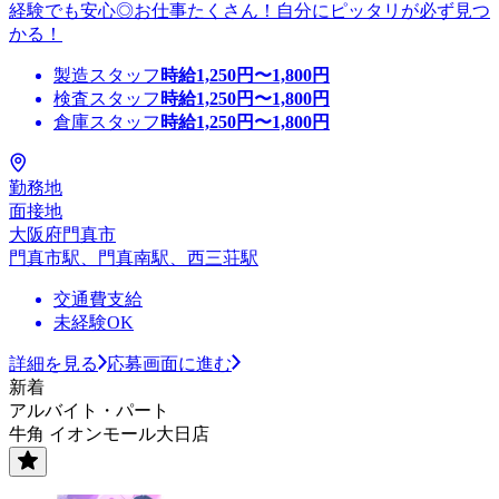
経験でも安心◎お仕事たくさん！自分にピッタリが必ず見つ
かる！
製造スタッフ
時給
1,250
円〜
1,800
円
検査スタッフ
時給
1,250
円〜
1,800
円
倉庫スタッフ
時給
1,250
円〜
1,800
円
勤務地
面接地
大阪府門真市
門真市駅、門真南駅、西三荘駅
交通費支給
未経験OK
詳細を見る
応募画面に進む
新着
アルバイト・パート
牛角 イオンモール大日店