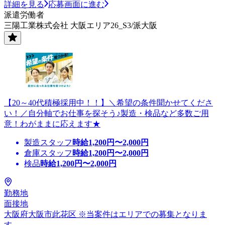
詳細を見る
応募画面に進む
派遣労働者
三陽工業株式会社 大阪エリア26_S3/派大阪
【20～40代積極採用中！！】＼希望の条件聞かせてくださ
い！／自分軸でお仕事を探そう♪製造・検品など多数ご用
意！わがままに応えます★
製造スタッフ
時給
1,200
円〜
2,000
円
倉庫スタッフ
時給
1,200
円〜
2,000
円
検品
時給
1,200
円〜
2,000
円
勤務地
面接地
大阪府大阪市此花区 ※当案件はエリアでの募集となりま
す。