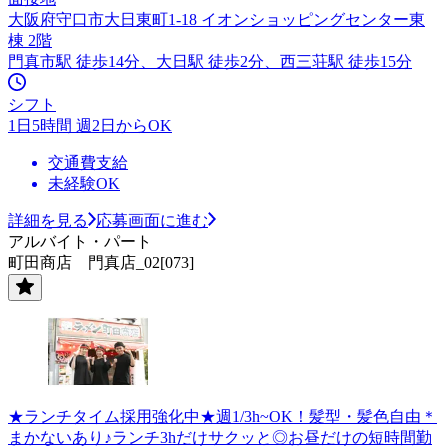
大阪府守口市大日東町1-18 イオンショッピングセンター東
棟 2階
門真市駅 徒歩14分、大日駅 徒歩2分、西三荘駅 徒歩15分
シフト
1日5時間 週2日からOK
交通費支給
未経験OK
詳細を見る
応募画面に進む
アルバイト・パート
町田商店 門真店_02[073]
★ランチタイム採用強化中★週1/3h~OK！髪型・髪色自由＊
まかないあり♪ランチ3hだけサクッと◎お昼だけの短時間勤