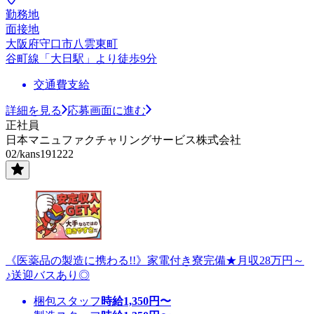
勤務地
面接地
大阪府守口市八雲東町
谷町線「大日駅」より徒歩9分
交通費支給
詳細を見る
応募画面に進む
正社員
日本マニュファクチャリングサービス株式会社
02/kans191222
《医薬品の製造に携わる!!》家電付き寮完備★月収28万円～
♪送迎バスあり◎
梱包スタッフ
時給
1,350
円〜