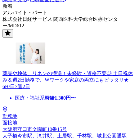
新着
アルバイト・パート
株式会社日経サービス 関西医科大学総合医療センタ
ー/MD612
薬品や検体、リネンの搬送！未経験・資格不要◎ 土日祝休
み＆週2日勤務で、Wワークや家庭の両立にもピッタリ★
6H/日×週2日
医療・福祉系
時給
1,300
円〜
勤務地
面接地
大阪府守口市文園町10番15号
太子橋今市駅、滝井駅、土居駅、千林駅、城北公園通駅