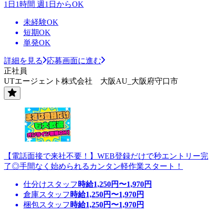
1日1時間 週1日からOK
未経験OK
短期OK
単発OK
詳細を見る
応募画面に進む
正社員
UTエージェント株式会社 大阪AU_大阪府守口市
【電話面接で来社不要！】WEB登録だけで秒エントリー完
了◎手間なく始められるカンタン軽作業スタート！
仕分けスタッフ
時給
1,250
円〜
1,970
円
倉庫スタッフ
時給
1,250
円〜
1,970
円
梱包スタッフ
時給
1,250
円〜
1,970
円