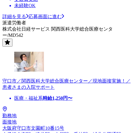
未経験OK
詳細を見る
応募画面に進む
派遣労働者
株式会社日経サービス 関西医科大学総合医療センタ
ー/MD542
守口市／関西医科大学総合医療センター／現地面接実施！／
患者さまの入院サポート
医療・福祉系
時給
1,250
円〜
勤務地
面接地
大阪府守口市文園町10番15号