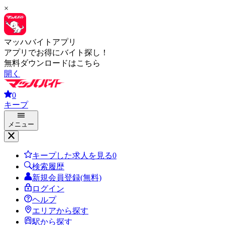
×
マッハバイトアプリ
アプリでお得にバイト探し！
無料ダウンロードはこちら
開く
0
キープ
メニュー
キープした求人を見る
0
検索履歴
新規会員登録(無料)
ログイン
ヘルプ
エリアから探す
駅から探す