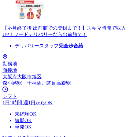
【応募終了後 出前館での登録まで！】スキマ時間で収入
UP！フードデリバリーなら出前館で！
デリバリースタッフ
完全歩合給
勤務地
面接地
大阪府大阪市旭区
森小路駅、千林駅、関目高殿駅
シフト
1日1時間 週1日からOK
未経験OK
短期OK
単発OK