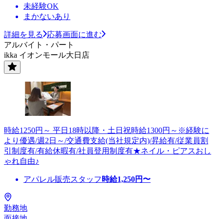
未経験OK
まかないあり
詳細を見る
応募画面に進む
アルバイト・パート
ikka イオンモール大日店
時給1250円～ 平日18時以降・土日祝時給1300円～※経験に
より優遇/週2日～/交通費支給(当社規定内)/昇給有/従業員割
引制度有/有給休暇有/社員登用制度有★ネイル・ピアスおし
ゃれ自由♪
アパレル販売スタッフ
時給
1,250
円〜
勤務地
面接地