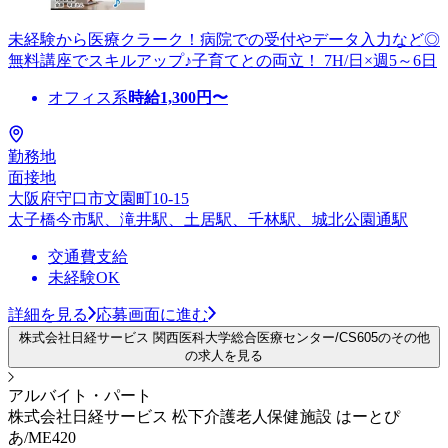
未経験から医療クラーク！病院での受付やデータ入力など◎
無料講座でスキルアップ♪子育てとの両立！ 7H/日×週5～6日
オフィス系
時給
1,300
円〜
勤務地
面接地
大阪府守口市文園町10-15
太子橋今市駅、滝井駅、土居駅、千林駅、城北公園通駅
交通費支給
未経験OK
詳細を見る
応募画面に進む
株式会社日経サービス 関西医科大学総合医療センター/CS605のその他
の求人を見る
アルバイト・パート
株式会社日経サービス 松下介護老人保健施設 はーとぴ
あ/ME420