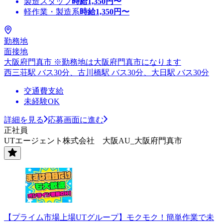
製造スタッフ
時給
1,350
円〜
軽作業・製造系
時給
1,350
円〜
勤務地
面接地
大阪府門真市 ※勤務地は大阪府門真市になります
西三荘駅 バス30分、古川橋駅 バス30分、大日駅 バス30分
交通費支給
未経験OK
詳細を見る
応募画面に進む
正社員
UTエージェント株式会社 大阪AU_大阪府門真市
【プライム市場上場UTグループ】モクモク！簡単作業で未