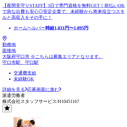
【夜間見守りSTAFF】3日で専門資格を無料GET！前払いOK
で急な出費も安心◎安定企業で、未経験から将来役立つスキ
ルと高収入をその手に！
ホームヘルパー
時給
1,831
円〜
1,895
円
勤務地
面接地
大阪府守口市 ※こちらは募集エリアとなります。
守口市駅、守口駅
交通費支給
未経験OK
詳細を見る
応募画面に進む
派遣労働者
株式会社スタッフサービス/H10451167