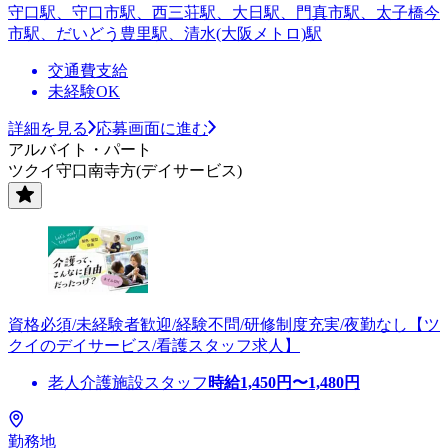
守口駅、守口市駅、西三荘駅、大日駅、門真市駅、太子橋今
市駅、だいどう豊里駅、清水(大阪メトロ)駅
交通費支給
未経験OK
詳細を見る
応募画面に進む
アルバイト・パート
ツクイ守口南寺方(デイサービス)
資格必須/未経験者歓迎/経験不問/研修制度充実/夜勤なし【ツ
クイのデイサービス/看護スタッフ求人】
老人介護施設スタッフ
時給
1,450
円〜
1,480
円
勤務地