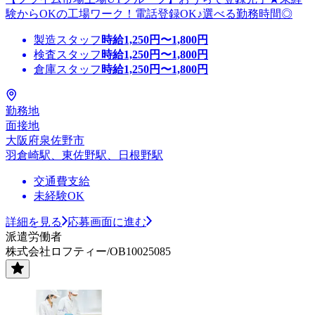
験からOKの工場ワーク！電話登録OK♪選べる勤務時間◎
製造スタッフ
時給
1,250
円〜
1,800
円
検査スタッフ
時給
1,250
円〜
1,800
円
倉庫スタッフ
時給
1,250
円〜
1,800
円
勤務地
面接地
大阪府泉佐野市
羽倉崎駅、東佐野駅、日根野駅
交通費支給
未経験OK
詳細を見る
応募画面に進む
派遣労働者
株式会社ロフティー/OB10025085