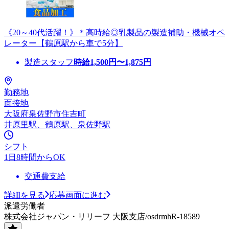
《20～40代活躍！》＊高時給◎乳製品の製造補助・機械オペ
レーター【鶴原駅から車で5分】
製造スタッフ
時給
1,500
円〜
1,875
円
勤務地
面接地
大阪府泉佐野市住吉町
井原里駅、鶴原駅、泉佐野駅
シフト
1日8時間からOK
交通費支給
詳細を見る
応募画面に進む
派遣労働者
株式会社ジャパン・リリーフ 大阪支店/osdrmhR-18589