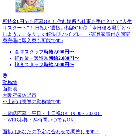
所持金0円でも応募OK！ 住む場所も仕事も手に入れて“人生
リスタート”！ 日払い/週払い相談OK◎「今日寝る場所どう
しよう…」を今すぐ解決◎ ハイグレード家具家電付き個室
寮完備に即入寮も可能です♪
倉庫スタッフ
時給
2,000
円〜
軽作業・製造系
時給
2,000
円〜
検査スタッフ
時給
2,000
円〜
勤務地
面接地
大阪府泉佐野市
※上記は実際の勤務地です
・電話応募：平日・土日祝OK（9:00～20:00）
・WEB応募：24時間いつでもOK
面接はあなたの予定に合わせて調整します！