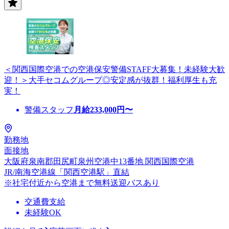
＜関西国際空港での空港保安警備STAFF大募集！未経験大歓
迎！＞大手セコムグループ◎安定感が抜群！福利厚生も充
実！
警備スタッフ
月給
233,000
円〜
勤務地
面接地
大阪府泉南郡田尻町泉州空港中13番地 関西国際空港
JR/南海空港線「関西空港駅」直結
※社宅付近から空港まで無料送迎バスあり
交通費支給
未経験OK