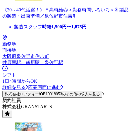
《20～40代活躍！》＊高時給◎＜勤務時間いろいろ＞乳製品
の製造・出荷準備／泉佐野市住吉町
製造スタッフ
時給
1,500
円〜
1,875
円
勤務地
面接地
大阪府泉佐野市住吉町
井原里駅、鶴原駅、泉佐野駅
シフト
1日4時間からOK
詳細を見る
応募画面に進む
株式会社ロフティー/OB10018953のその他の求人を見る
契約社員
株式会社GRANSTARTS