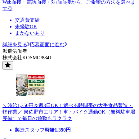
Web面接・電話面接・対面面接から、ご希望の方法を選べま
す◎
交通費支給
未経験OK
まかないあり
詳細を見る
応募画面に進む
派遣労働者
株式会社KOSMO/8841
＼時給1,350円＆週3日OK！選べる時間帯の大手食品製造・
軽作業／ 泉佐野市エリア！車・バイク通勤OK（無料駐車場
完備）で毎日の通勤もラクラク
製造スタッフ
時給
1,350
円