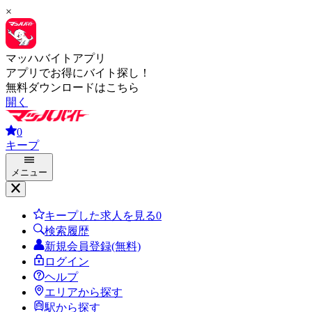
×
マッハバイトアプリ
アプリでお得にバイト探し！
無料ダウンロードはこちら
開く
0
キープ
メニュー
キープした求人を見る
0
検索履歴
新規会員登録(無料)
ログイン
ヘルプ
エリアから探す
駅から探す