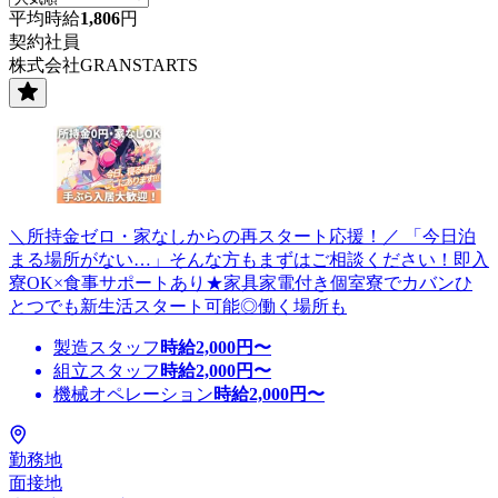
平均時給
1,806
円
契約社員
株式会社GRANSTARTS
＼所持金ゼロ・家なしからの再スタート応援！／ 「今日泊
まる場所がない…」そんな方もまずはご相談ください！即入
寮OK×食事サポートあり★家具家電付き個室寮でカバンひ
とつでも新生活スタート可能◎働く場所も
製造スタッフ
時給
2,000
円〜
組立スタッフ
時給
2,000
円〜
機械オペレーション
時給
2,000
円〜
勤務地
面接地