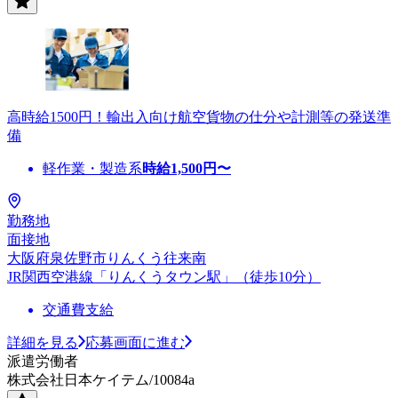
高時給1500円！輸出入向け航空貨物の仕分や計測等の発送準
備
軽作業・製造系
時給
1,500
円〜
勤務地
面接地
大阪府泉佐野市りんくう往来南
JR関西空港線「りんくうタウン駅」（徒歩10分）
交通費支給
詳細を見る
応募画面に進む
派遣労働者
株式会社日本ケイテム/10084a