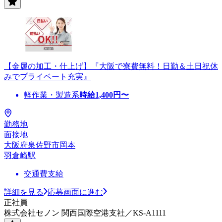
【金属の加工・仕上げ】『大阪で寮費無料！日勤＆土日祝休
みでプライベート充実』
軽作業・製造系
時給
1,400
円〜
勤務地
面接地
大阪府泉佐野市岡本
羽倉崎駅
交通費支給
詳細を見る
応募画面に進む
正社員
株式会社セノン 関西国際空港支社／KS-A1111