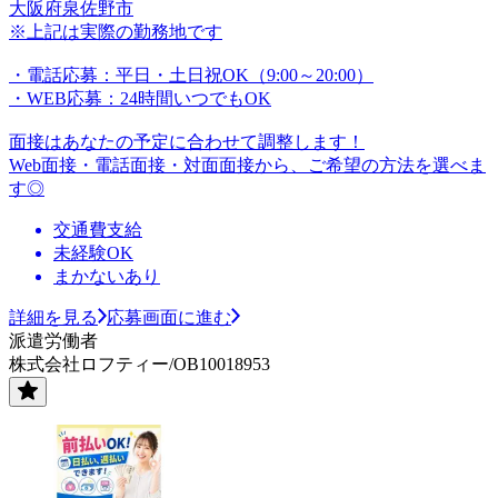
大阪府泉佐野市
※上記は実際の勤務地です
・電話応募：平日・土日祝OK（9:00～20:00）
・WEB応募：24時間いつでもOK
面接はあなたの予定に合わせて調整します！
Web面接・電話面接・対面面接から、ご希望の方法を選べま
す◎
交通費支給
未経験OK
まかないあり
詳細を見る
応募画面に進む
派遣労働者
株式会社ロフティー/OB10018953