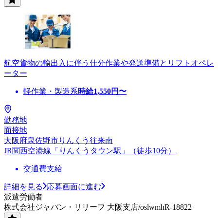
航空貨物の輸出入に伴う仕分作業や発送準備とリフトオペレ
ーター
軽作業・製造系
時給
1,550
円〜
勤務地
面接地
大阪府泉佐野市りんくう往来南
JR関西空港線「りんくうタウン駅」（徒歩10分）
交通費支給
詳細を見る
応募画面に進む
派遣労働者
株式会社ジャパン・リリーフ 大阪支店/oslwmhR-18822