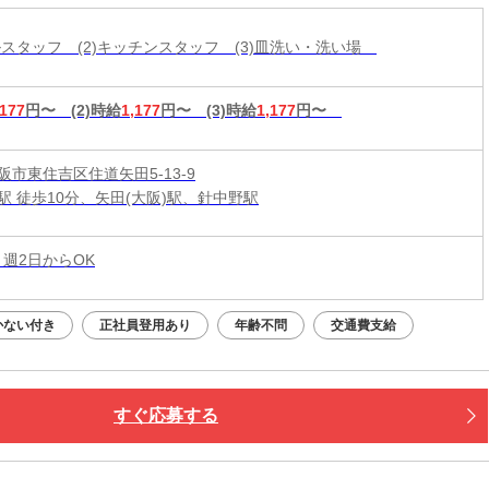
ールスタッフ (2)キッチンスタッフ (3)皿洗い・洗い場
,177
円〜
(2)時給
1,177
円〜
(3)時給
1,177
円〜
阪市東住吉区住道矢田5-13-9
駅 徒歩10分、矢田(大阪)駅、針中野駅
 週2日からOK
かない付き
正社員登用あり
年齢不問
交通費支給
すぐ応募する