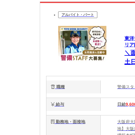
アルバイト・パート
東洋
リア[
＼
土
職種
警備ス
給与
日給
9,60
勤務地・面接地
大阪府大
地】大阪