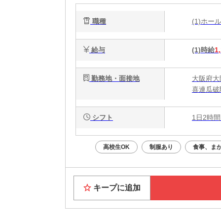
職種
(1)ホ
給与
(1)時給
1
勤務地・面接地
大阪府大
喜連瓜破
シフト
1日2時間
高校生OK
制服あり
食事、ま
キープに追加