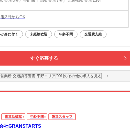
駅 徒歩8分／谷町四丁目駅 徒歩7分／天満橋駅 徒歩13分
 週2日からOK
ルが身に付く
未経験歓迎
年齢不問
交通費支給
すぐ応募する
業所 交通誘導警備 平野エリア[901]のその他の求人を見る
喜連瓜破駅
年齢不問
製造スタッフ
会社GRANSTARTS