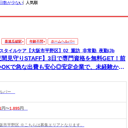
日数が少ない
人気順
喜連瓜破駅
年齢不問
ホームヘルパー
スタイルケア【大阪市平野区】02_重訪_非常勤_夜勤/Jb
夜間見守りSTAFF】3日で専門資格を無料GET！前
いOKで急な出費も安心◎安定企業で、未経験から
来役立つスキルと高収入をその手に！
ヘルパー
1
円〜
1,895
円
阪市平野区 ※こちらは募集エリアとなります。