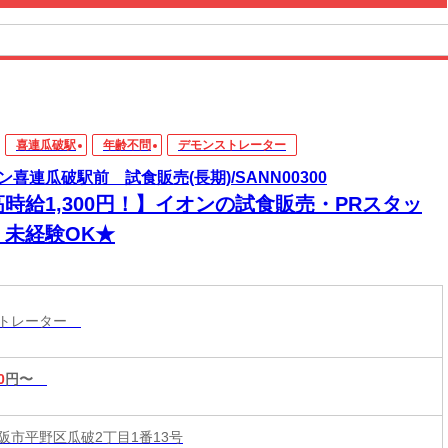
喜連瓜破駅
年齢不問
デモンストレーター
ン喜連瓜破駅前 試食販売(長期)/SANN00300
高時給1,300円！】イオンの試食販売・PRスタッ
！未経験OK★
ストレーター
0
円〜
阪市平野区瓜破2丁目1番13号