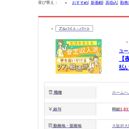
並び替え：
おすすめ
新着順
高収入
勤務
アルバイト・パート
ユー
【
払
将
職種
ホーム
給与
時給
1,83
勤務地・面接地
大阪府大