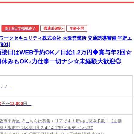
あと6日で掲載終了
喜連瓜破駅
年齢不問
ワークセキュリティ株式会社 大阪営業所 交通誘導警備 平野エ
901]
面接日はWEB予約OK／日給1.2万円◆賞与年2回☆
日休みもOK♪力仕事一切ナシ☆未経験大歓迎◎
タッフ
0
円〜
12,000
円
阪市平野区 ※こちらは募集エリアです！府内に現場多数！【面接
府大阪市中央区徳井町2-4-14 宇野ビルディング7F