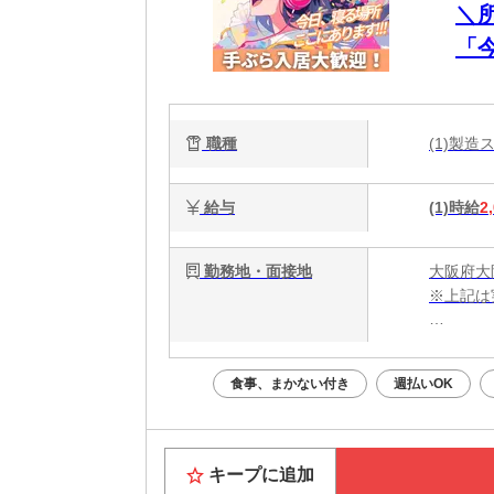
＼
「
談
電
職種
(1)製
能
給与
(1)時給
2
勤務地・面接地
大阪府大
※上記は
・電話応募
・WEB
食事、まかない付き
週払いOK
面接はあ
Web面
キープに追加