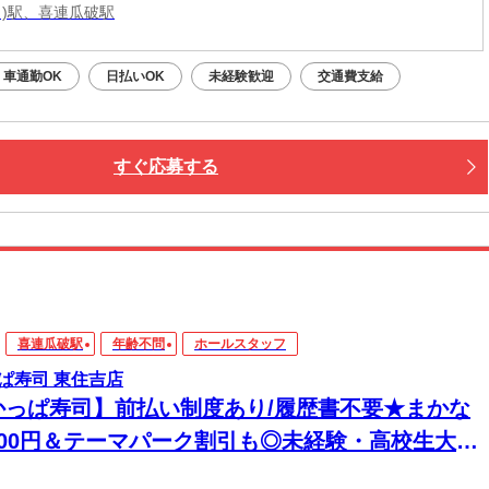
Ｒ)駅、喜連瓜破駅
車通勤OK
日払いOK
未経験歓迎
交通費支給
すぐ応募する
喜連瓜破駅
年齢不問
ホールスタッフ
ぱ寿司 東住吉店
かっぱ寿司】前払い制度あり/履歴書不要★まかな
200円＆テーマパーク割引も◎未経験・高校生大歓
！