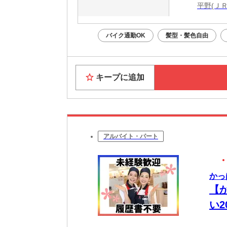
平野(Ｊ
バイク通勤OK
髪型・髪色自由
キープに追加
アルバイト・パート
かっ
【
い
迎