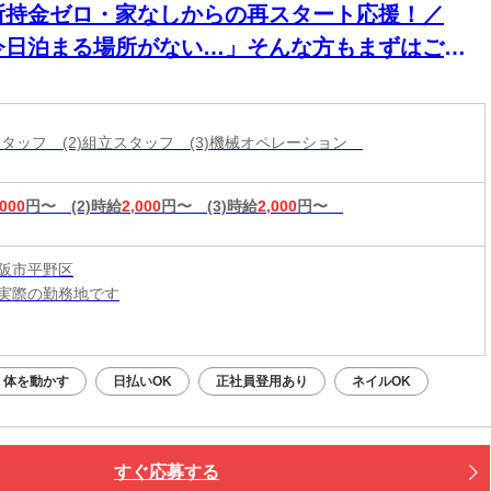
所持金ゼロ・家なしからの再スタート応援！／
今日泊まる場所がない…」そんな方もまずはご相
ください！即入寮OK×食事サポートあり★家具家
付き個室寮でカバンひとつでも新生活スタート可
造スタッフ (2)組立スタッフ (3)機械オペレーション
◎働く場所も
,000
円〜
(2)時給
2,000
円〜
(3)時給
2,000
円〜
阪市平野区
実際の勤務地です
：平日・土日祝OK（9:00～20:00）
応募：24時間いつでもOK
体を動かす
日払いOK
正社員登用あり
ネイルOK
なたの予定に合わせて調整します！
接・電話面接・対面面接から、ご希望の方法を選べます◎
すぐ応募する