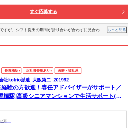
すぐ応募する
ることがありました！担当に説明すると快くこちらの都合や事情に合わせて対応してくださり、問題がすぐに解決したので本当にいい職場だと思いました！
もっと見る
長堀橋駅
正社員登用あり
医療・福祉系
社kotrio派遣_大阪第二_201992
未経験の方歓迎！専任アドバイザーがサポート／
長堀橋駅]高級シニアマンションで生活サポート(日
可)
福祉系