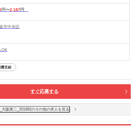
0
円〜
2,187
円
阪市中央区
らOK
通費支給
すぐ応募する
派遣_大阪第二_201992のその他の求人を見る