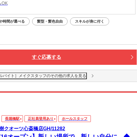
らOK
や時間が選べる
髪型・髪色自由
スキルが身に付く
すぐ応募する
アルバイト］メイクスタッフのその他の求人を見る
長堀橋駅
正社員登用あり
ホールスタッフ
樹クオーツ心斎橋店GH/11282
7/16オープン】新しい場所で、新しい自分に。◆