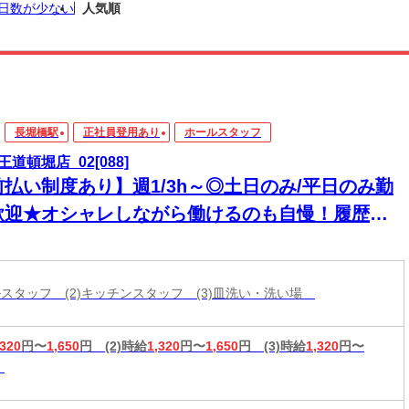
日数が少ない
人気順
長堀橋駅
正社員登用あり
ホールスタッフ
王道頓堀店_02[088]
前払い制度あり】週1/3h～◎土日のみ/平日のみ勤
歓迎★オシャレしながら働けるのも自慢！履歴書
要
ールスタッフ (2)キッチンスタッフ (3)皿洗い・洗い場
,320
円〜
1,650
円
(2)時給
1,320
円〜
1,650
円
(3)時給
1,320
円〜