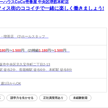
ーハウスCoCo壱番屋 中央区堺筋本町店
フィス街のココイチで一緒に楽しく働きましょう!
フェ・喫茶店 (2)ホールスタッフ
,180
円〜
1,500
円
(2)時給
1,180
円〜
1,500
円
阪市中央区北久宝寺町二丁目2-13
駅 徒歩2分、長堀橋駅 徒歩6分、本町駅 徒歩8分
 週1日からOK
K
語学力を生かせる
正社員登用あり
未経験歓迎