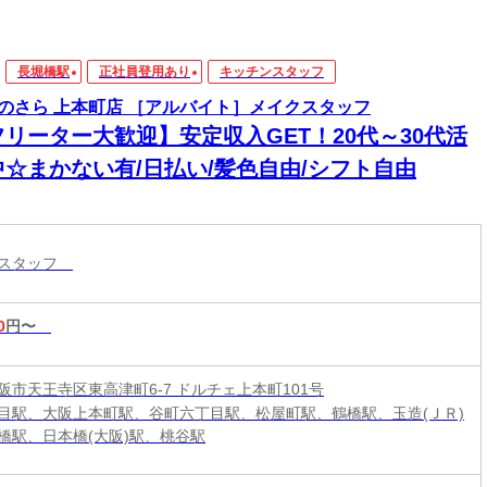
長堀橋駅
正社員登用あり
キッチンスタッフ
のさら 上本町店 ［アルバイト］メイクスタッフ
フリーター大歓迎】安定収入GET！20代～30代活
中☆まかない有/日払い/髪色自由/シフト自由
ンスタッフ
0
円〜
阪市天王寺区東高津町6-7 ドルチェ上本町101号
目駅、大阪上本町駅、谷町六丁目駅、松屋町駅、鶴橋駅、玉造(ＪＲ)
橋駅、日本橋(大阪)駅、桃谷駅