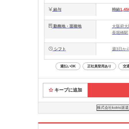
給与
時給
1,45
勤務地・面接地
大阪府大
長堀橋駅
シフト
週3日か
週払いOK
正社員登用あり
交
キープに追加
株式会社kotrio