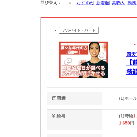
並び替え：
おすすめ
新着順
高収入
勤務
アルバイト・パート
四天
【
務
不
職種
(1)ホ
給与
(1)時給
1
1,650
円