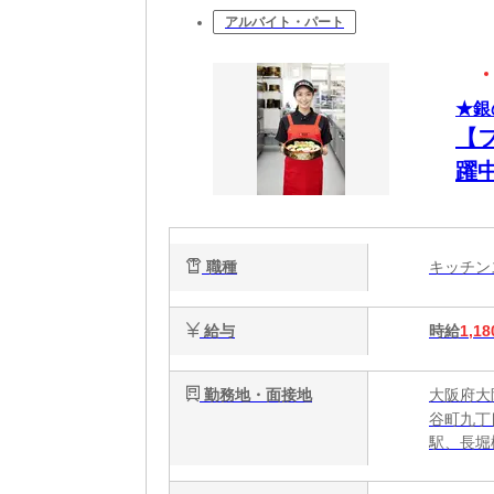
アルバイト・パート
★銀
【
躍
職種
キッチ
給与
時給
1,18
勤務地・面接地
大阪府大
谷町九丁
駅、長堀