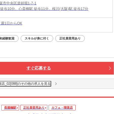
阪市中央区道頓堀1-7-1
徒歩10分、心斎橋駅 徒歩11分、桜川(大阪)駅 徒歩17分
 週1日からOK
未経験歓迎
スキルが身に付く
正社員登用あり
すぐ応募する
店_02[088]のその他の求人を見る
長堀橋駅
正社員登用あり
カフェ・喫茶店