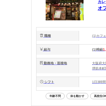
カレ
オ
職種
(1)カ
給与
(1)時給
1
勤務地・面接地
大阪府大
堺筋本町
シフト
1日3時間
年齢不問
体を動かす
高校生O