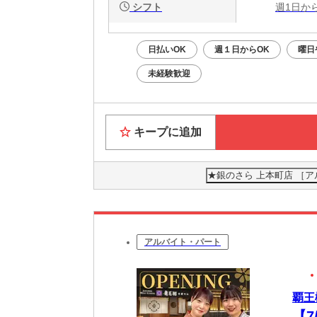
シフト
週1日か
日払いOK
週１日からOK
曜日
未経験歓迎
キープに追加
★銀のさら 上本町店 ［
アルバイト・パート
覇王
【