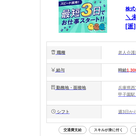
株式
＼
[
厚
職種
老人介
給与
時給
1,30
勤務地・面接地
兵庫県西
甲子園駅 
シフト
週3日か
交通費支給
スキルが身に付く