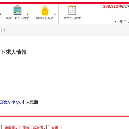
186,312件
の
す
路線・駅から探す
職種から探す
特徴から探す
キー
イト
イト求人情報
日数が少ない
人気順
兵庫県
医療・福祉系
介護