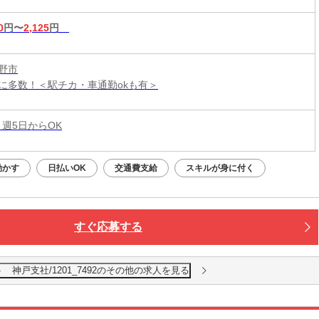
0
円〜
2,125
円
野市
に多数！＜駅チカ・車通勤okも有＞
 週5日からOK
動かす
日払いOK
交通費支給
スキルが身に付く
すぐ応募する
神戸支社/1201_7492のその他の求人を見る