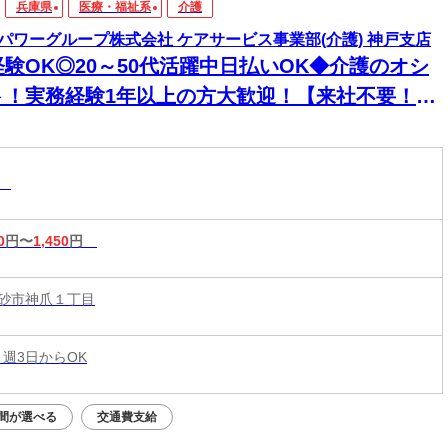
兵庫県
医療・福祉系
介護
パワーグループ株式会社 ケアサービス事業部(介護) 神戸支店
経験OK◎20～50代活躍中日払いOK◆介護のオシ
ト！実務経験1年以上の方大歓迎！【来社不要！
EB・電話登録ＯＫ】
助
0
円〜
1,450
円
砂市神爪１丁目
 週3日からOK
間が選べる
交通費支給