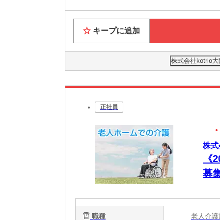
キープに追加
株式会社kotri
正社員
株式
《
募
職種
老人介