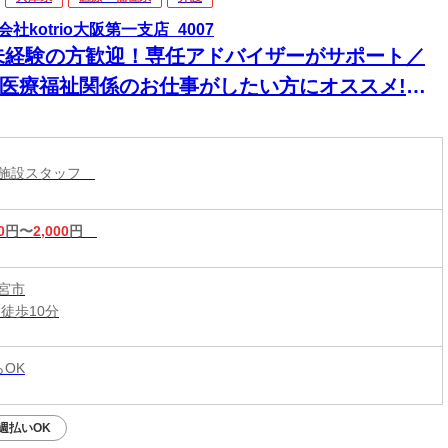
会社kotrio大阪第一支店_4007
未経験の方歓迎！専任アドバイザーがサポート／
派]医療福祉関係のお仕事がしたい方にオススメ!手
いフォローであなたの挑戦を応援します♪
護施設スタッフ
0
円〜
2,000
円
宮市
徒歩10分
らOK
週払いOK