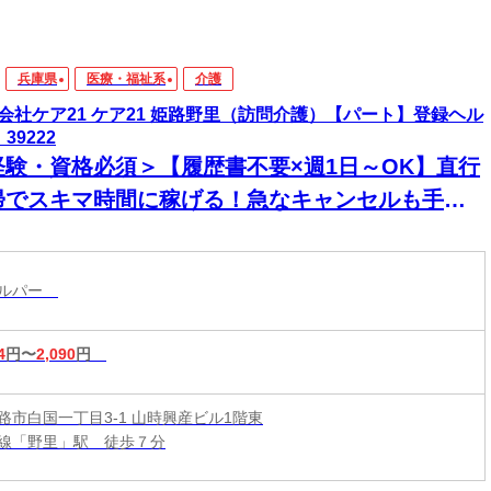
兵庫県
医療・福祉系
介護
会社ケア21 ケア21 姫路野里（訪問介護）【パート】登録ヘル
39222
経験・資格必須＞【履歴書不要×週1日～OK】直行
帰でスキマ時間に稼げる！急なキャンセルも手当
！定年無し！
ヘルパー
4
円〜
2,090
円
路市白国一丁目3-1 山時興産ビル1階東
線「野里」駅 徒歩７分