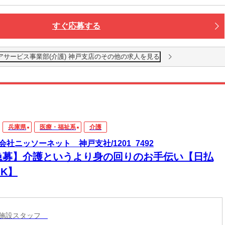
すぐ応募する
アサービス事業部(介護) 神戸支店のその他の求人を見る
兵庫県
医療・福祉系
介護
会社ニッソーネット 神戸支社/1201_7492
急募】介護というより身の回りのお手伝い【日払
K】
護施設スタッフ