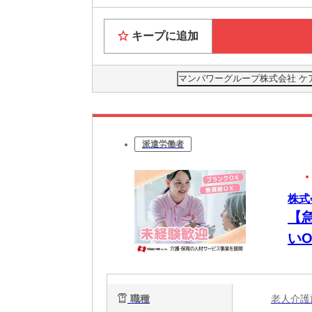
キープに追加
マンパワーグループ株式会社 ケ
派遣労働者
株式
【
いO
職種
老人介