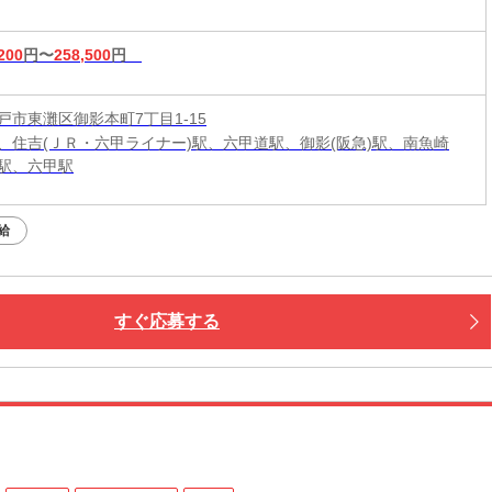
200
円〜
258,500
円
戸市東灘区御影本町7丁目1-15
、住吉(ＪＲ・六甲ライナー)駅、六甲道駅、御影(阪急)駅、南魚崎
駅、六甲駅
給
すぐ応募する