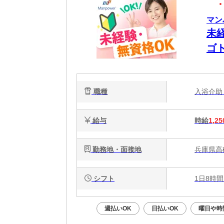
マン
未
ゴ
W
職種
入浴介
給与
時給
1,25
勤務地・面接地
兵庫県高
シフト
1日8時間
週払いOK
日払いOK
曜日や時