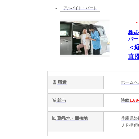
アルバイト・パート
株式
パー_
＜
直
有
職種
ホーム
給与
時給
1,69
勤務地・面接地
兵庫県姫
ＪＲ播但