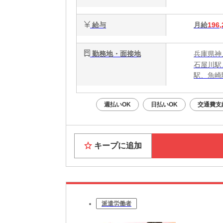
給与
月給
196,
勤務地・面接地
兵庫県神
石屋川駅
駅、魚崎
週払いOK
日払いOK
交通費支
キープに追加
派遣労働者