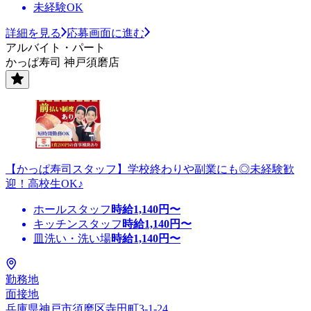
未経験OK
詳細を見る
応募画面に進む
アルバイト・パート
かっぱ寿司 神戸須磨店
【かっぱ寿司スタッフ】学校終わりや副業にも◎未経験歓
迎！高校生OK♪
ホールスタッフ
時給
1,140
円〜
キッチンスタッフ
時給
1,140
円〜
皿洗い・洗い場
時給
1,140
円〜
勤務地
面接地
兵庫県神戸市須磨区寺田町3-1-24