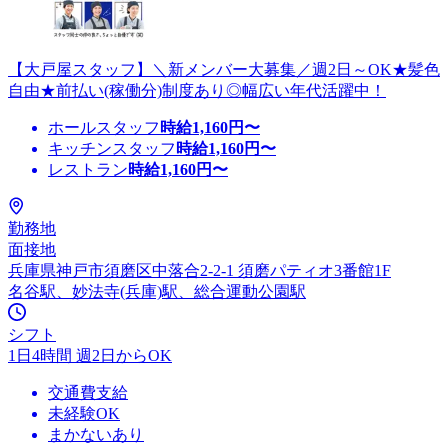
【大戸屋スタッフ】＼新メンバー大募集／週2日～OK★髪色
自由★前払い(稼働分)制度あり◎幅広い年代活躍中！
ホールスタッフ
時給
1,160
円〜
キッチンスタッフ
時給
1,160
円〜
レストラン
時給
1,160
円〜
勤務地
面接地
兵庫県神戸市須磨区中落合2-2-1 須磨パティオ3番館1F
名谷駅、妙法寺(兵庫)駅、総合運動公園駅
シフト
1日4時間 週2日からOK
交通費支給
未経験OK
まかないあり