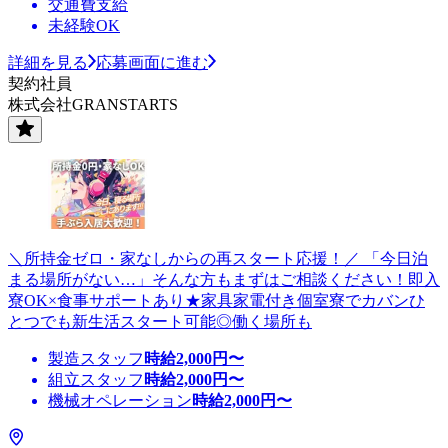
交通費支給
未経験OK
詳細を見る
応募画面に進む
契約社員
株式会社GRANSTARTS
＼所持金ゼロ・家なしからの再スタート応援！／ 「今日泊
まる場所がない…」そんな方もまずはご相談ください！即入
寮OK×食事サポートあり★家具家電付き個室寮でカバンひ
とつでも新生活スタート可能◎働く場所も
製造スタッフ
時給
2,000
円〜
組立スタッフ
時給
2,000
円〜
機械オペレーション
時給
2,000
円〜