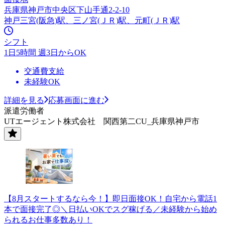
兵庫県神戸市中央区下山手通2-2-10
神戸三宮(阪急)駅、三ノ宮(ＪＲ)駅、元町(ＪＲ)駅
シフト
1日5時間 週3日からOK
交通費支給
未経験OK
詳細を見る
応募画面に進む
派遣労働者
UTエージェント株式会社 関西第二CU_兵庫県神戸市
【8月スタートするなら今！】即日面接OK！自宅から電話1
本で面接完了◎＼日払いOKでスグ稼げる／未経験から始め
られるお仕事多数あり！