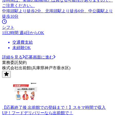
歩時間は、実際の勤務地とは異なる可能性がありますので、
ご注意ください。
中埠頭駅より徒歩2分、北埠頭駅より徒歩6分、中公園駅より
徒歩10分
シフト
1日2時間 週4日からOK
交通費支給
未経験OK
詳細を見る
応募画面に進む
業務委託契約
株式会社出前館(兵庫県神戸市垂水区)
【応募終了後 出前館での登録まで！】スキマ時間で収入
UP！フードデリバリーなら出前館で！