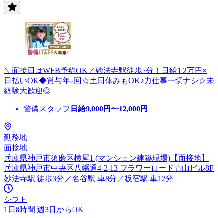
＼面接日はWEB予約OK／妙法寺駅徒歩3分！日給1.2万円×
日払いOK◆賞与年2回☆土日休みもOK♪力仕事一切ナシ☆未
経験大歓迎◎
警備スタッフ
日給
9,000
円〜
12,000
円
勤務地
面接地
兵庫県神戸市須磨区横尾1 (マンション建築現場)【面接地】
兵庫県神戸市中央区八幡通4-2-13 フラワーロード青山ビル8F
妙法寺駅 徒歩3分／名谷駅 車8分／板宿駅 車12分
シフト
1日8時間 週3日からOK