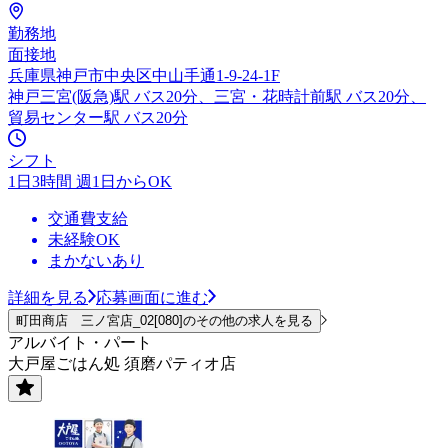
勤務地
面接地
兵庫県神戸市中央区中山手通1-9-24-1F
神戸三宮(阪急)駅 バス20分、三宮・花時計前駅 バス20分、
貿易センター駅 バス20分
シフト
1日3時間 週1日からOK
交通費支給
未経験OK
まかないあり
詳細を見る
応募画面に進む
町田商店 三ノ宮店_02[080]のその他の求人を見る
アルバイト・パート
大戸屋ごはん処 須磨パティオ店