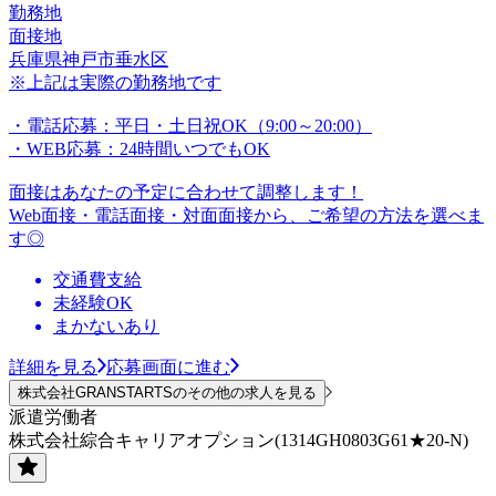
勤務地
面接地
兵庫県神戸市垂水区
※上記は実際の勤務地です
・電話応募：平日・土日祝OK（9:00～20:00）
・WEB応募：24時間いつでもOK
面接はあなたの予定に合わせて調整します！
Web面接・電話面接・対面面接から、ご希望の方法を選べま
す◎
交通費支給
未経験OK
まかないあり
詳細を見る
応募画面に進む
株式会社GRANSTARTSのその他の求人を見る
派遣労働者
株式会社綜合キャリアオプション(1314GH0803G61★20-N)