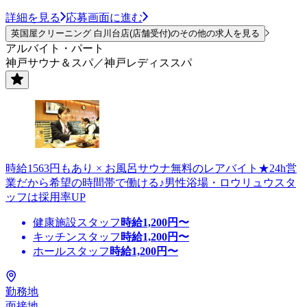
詳細を見る
応募画面に進む
英国屋クリーニング 白川台店(店舗受付)のその他の求人を見る
アルバイト・パート
神戸サウナ＆スパ／神戸レディススパ
時給1563円もあり × お風呂サウナ無料のレアバイト★24h営
業だから希望の時間帯で働ける♪男性浴場・ロウリュウスタ
ッフは採用率UP
健康施設スタッフ
時給
1,200
円〜
キッチンスタッフ
時給
1,200
円〜
ホールスタッフ
時給
1,200
円〜
勤務地
面接地