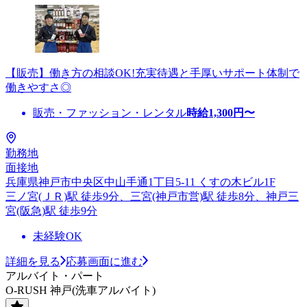
【販売】働き方の相談OK!充実待遇と手厚いサポート体制で
働きやすさ◎
販売・ファッション・レンタル
時給
1,300
円〜
勤務地
面接地
兵庫県神戸市中央区中山手通1丁目5-11 くすの木ビル1F
三ノ宮(ＪＲ)駅 徒歩9分、三宮(神戸市営)駅 徒歩8分、神戸三
宮(阪急)駅 徒歩9分
未経験OK
詳細を見る
応募画面に進む
アルバイト・パート
O-RUSH 神戸(洗車アルバイト)