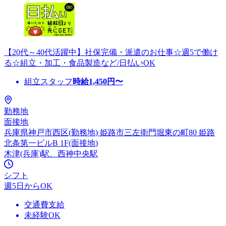
【20代～40代活躍中】社保完備・派遣のお仕事☆週5で働け
る☆組立・加工・食品製造など/日払いOK
組立スタッフ
時給
1,450
円〜
勤務地
面接地
兵庫県神戸市西区(勤務地) 姫路市三左衛門堀東の町80 姫路
北条第一ビルB 1F(面接地)
木津(兵庫)駅、西神中央駅
シフト
週5日からOK
交通費支給
未経験OK