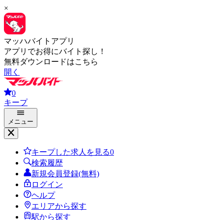
×
マッハバイトアプリ
アプリでお得にバイト探し！
無料ダウンロードはこちら
開く
0
キープ
メニュー
キープした求人を見る
0
検索履歴
新規会員登録(無料)
ログイン
ヘルプ
エリアから探す
駅から探す