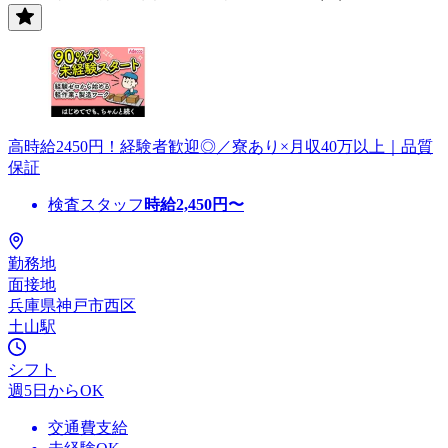
高時給2450円！経験者歓迎◎／寮あり×月収40万以上｜品質
保証
検査スタッフ
時給
2,450
円〜
勤務地
面接地
兵庫県神戸市西区
土山駅
シフト
週5日からOK
交通費支給