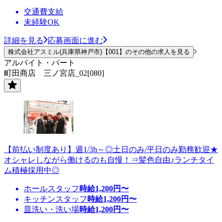
交通費支給
未経験OK
詳細を見る
応募画面に進む
株式会社アスミル(兵庫県神戸市)【001】のその他の求人を見る
アルバイト・パート
町田商店 三ノ宮店_02[080]
【前払い制度あり】週1/3h～◎土日のみ/平日のみ勤務歓迎★
オシャレしながら働けるのも自慢！⇒髪色自由♪ランチタイ
ム積極採用中◎
ホールスタッフ
時給
1,200
円〜
キッチンスタッフ
時給
1,200
円〜
皿洗い・洗い場
時給
1,200
円〜