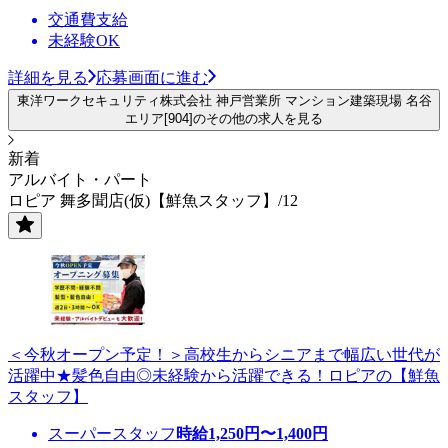
交通費支給
未経験OK
詳細を見る
応募画面に進む
東洋ワークセキュリティ株式会社 神戸営業所 マンション建築現場 名谷
エリア[904]のその他の求人を見る
新着
アルバイト・パート
ロピア 舞多聞店(仮)【鮮魚スタッフ】/12
＜今秋オープン予定！＞高校生からシニアまで幅広い世代が
活躍中★髪色自由◎未経験から活躍できる！ロピアの【鮮魚
スタッフ】
スーパースタッフ
時給
1,250
円〜
1,400
円