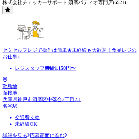
株式会社チェッカーサポート 須磨パティオ専門店(6521)
セミセルフレジで操作は簡単★未経験も大歓迎！食品レジの
お仕事♪
レジスタッフ
時給
1,150
円〜
勤務地
面接地
兵庫県神戸市須磨区中落合2丁目2-1
名谷駅
交通費支給
未経験OK
詳細を見る
応募画面に進む