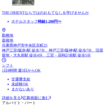
THE ORIENTならではのおもてなしを学びませんか
ホテルスタッフ
時給
1,200
円〜
勤務地
面接地
兵庫県神戸市中央区京町25
神戸三宮(阪急)駅 徒歩7分、神戸三宮(阪神)駅 徒歩7分、旧居
留地・大丸前駅 徒歩4分、三宮・花時計前駅 徒歩5分
シフト
1日8時間 週3日からOK
交通費支給
未経験OK
まかないあり
詳細を見る
応募画面に進む
アルバイト・パート