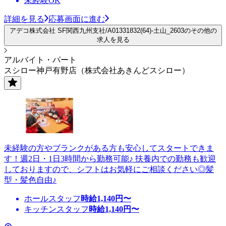
未経験OK
詳細を見る
応募画面に進む
アデコ株式会社 SF関西九州支社/A01331832(64)-土山_2603のその他の
求人を見る
アルバイト・パート
スシロー神戸有野店（株式会社あきんどスシロー）
未経験の方やブランクがある方も安心してスタートできま
す！週2日・1日3時間から勤務可能♪ 扶養内での勤務も歓迎
しておりますので、シフトはお気軽にご相談ください◎髪
型・髪色自由♪
ホールスタッフ
時給
1,140
円〜
キッチンスタッフ
時給
1,140
円〜