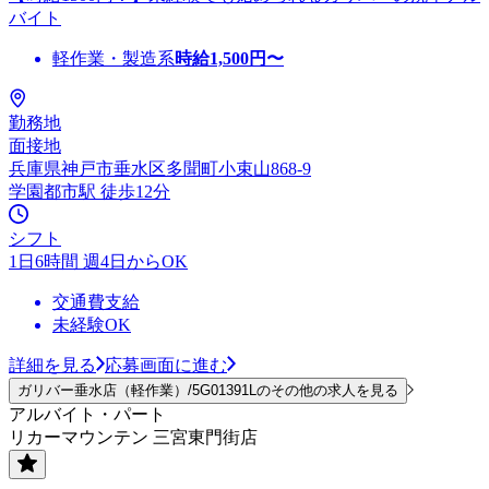
バイト
軽作業・製造系
時給
1,500
円〜
勤務地
面接地
兵庫県神戸市垂水区多聞町小束山868-9
学園都市駅 徒歩12分
シフト
1日6時間 週4日からOK
交通費支給
未経験OK
詳細を見る
応募画面に進む
ガリバー垂水店（軽作業）/5G01391Lのその他の求人を見る
アルバイト・パート
リカーマウンテン 三宮東門街店