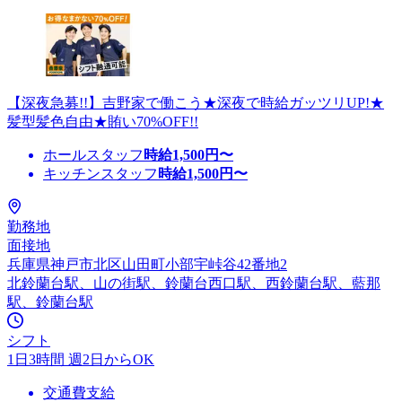
【深夜急募!!】吉野家で働こう★深夜で時給ガッツリUP!★
髪型髪色自由★賄い70%OFF!!
ホールスタッフ
時給
1,500
円〜
キッチンスタッフ
時給
1,500
円〜
勤務地
面接地
兵庫県神戸市北区山田町小部宇峠谷42番地2
北鈴蘭台駅、山の街駅、鈴蘭台西口駅、西鈴蘭台駅、藍那
駅、鈴蘭台駅
シフト
1日3時間 週2日からOK
交通費支給