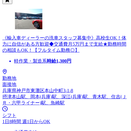
《輸入車ディーラーの洗車スタッフ募集中》高校生OK！体
力に自信がある方歓迎◆交通費月5万円まで支給★勤務時間
の相談もOK！【フルタイム勤務◎】
軽作業・製造系
時給
1,300
円
勤務地
面接地
兵庫県神戸市東灘区本山中町3-1-8
摂津本山駅、岡本(兵庫)駅、深江(兵庫)駅、青木駅、住吉(Ｊ
Ｒ・六甲ライナー)駅、魚崎駅
シフト
1日8時間 週1日からOK