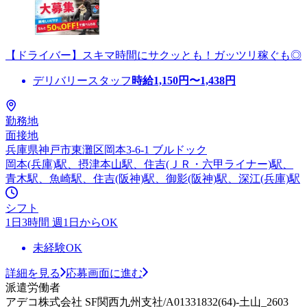
【ドライバー】スキマ時間にサクッとも！ガッツリ稼ぐも◎
デリバリースタッフ
時給
1,150
円〜
1,438
円
勤務地
面接地
兵庫県神戸市東灘区岡本3-6-1 ブルドック
岡本(兵庫)駅、摂津本山駅、住吉(ＪＲ・六甲ライナー)駅、
青木駅、魚崎駅、住吉(阪神)駅、御影(阪神)駅、深江(兵庫)駅
シフト
1日3時間 週1日からOK
未経験OK
詳細を見る
応募画面に進む
派遣労働者
アデコ株式会社 SF関西九州支社/A01331832(64)-土山_2603