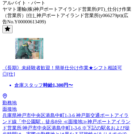
アルバイト・パート
ヤマト運輸(株)神戸ポートアイランド営業所(PT)_仕分け作業
（営業所）[仕]_神戸ポートアイランド営業所(y066279pt)(広
告No.Y00000613499)
《長期》未経験者歓迎！簡単仕分け作業★シフト相談可
◎[仕]
倉庫スタッフ
時給
1,300
円〜
勤務地
面接地
兵庫県神戸市中央区港島中町1-3-6 神戸新交通ポートアイラ
ンド線「中公園駅」徒歩8分 ≪面接地≫神戸ポートアイラン
ド営業所/神戸市中央区港島中町1-3-6 ※下記の駅名および徒