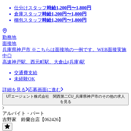
仕分けスタッフ
時給
1,200
円〜
1,800
円
倉庫スタッフ
時給
1,200
円〜
1,800
円
梱包スタッフ
時給
1,200
円〜
1,800
円
勤務地
面接地
兵庫県神戸市 ※こちらは面接地の一例です。WEB面接実施
中◎
高速神戸駅、西元町駅、大倉山(兵庫)駅
交通費支給
未経験OK
詳細を見る
応募画面に進む
UTエージェント株式会社 関西第二CU_兵庫県神戸市のその他の求人
を見る
アルバイト・パート
吉野家 鈴蘭台店【062426】