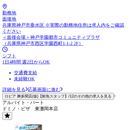
勤務地
面接地
兵庫県神戸市垂水区 ※実際の勤務地住所は求人内をご確認
ください
＜面接会場＞神戸学園都市コミュニティプラザ
（兵庫県神戸市西区学園西町1-1-2 2F）
シフト
1日4時間 週2日からOK
交通費支給
未経験OK
詳細を見る
応募画面に進む
ロピア 舞多聞店(仮)【鮮魚スタッフ】/12のその他の求人を見る
アルバイト・パート
ドミノ・ピザ 東灘岡本店