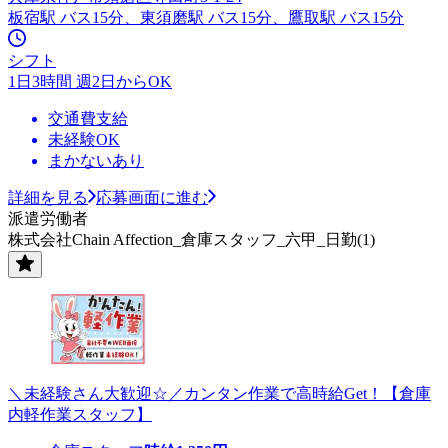
板宿駅 バス15分、東須磨駅 バス15分、鷹取駅 バス15分
シフト
1日3時間 週2日からOK
交通費支給
未経験OK
まかないあり
詳細を見る
応募画面に進む
派遣労働者
株式会社Chain Affection_倉庫スタッフ_六甲_日勤(1)
＼未経験さん大歓迎☆／カンタン作業で高時給Get！【倉庫
内軽作業スタッフ】