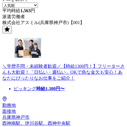
平均時給
1,563
円
派遣労働者
株式会社アスミル(兵庫県神戸市)【001】
＼学歴不問・未経験者歓迎／【時給1300円！】フリーターさ
んも大歓迎！「日払い・週払い」OKで急な金欠も安心！あ
なたにぴったりなお仕事をご紹介！
ピッキング
時給
1,300
円〜
勤務地
面接地
兵庫県神戸市
西神南駅、伊川谷駅、西神中央駅