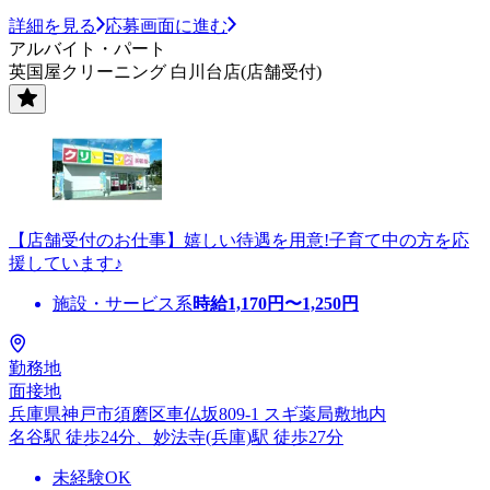
詳細を見る
応募画面に進む
アルバイト・パート
英国屋クリーニング 白川台店(店舗受付)
【店舗受付のお仕事】嬉しい待遇を用意!子育て中の方を応
援しています♪
施設・サービス系
時給
1,170
円〜
1,250
円
勤務地
面接地
兵庫県神戸市須磨区車仏坂809-1 スギ薬局敷地内
名谷駅 徒歩24分、妙法寺(兵庫)駅 徒歩27分
未経験OK