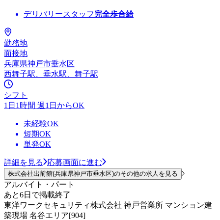
デリバリースタッフ
完全歩合給
勤務地
面接地
兵庫県神戸市垂水区
西舞子駅、垂水駅、舞子駅
シフト
1日1時間 週1日からOK
未経験OK
短期OK
単発OK
詳細を見る
応募画面に進む
株式会社出前館(兵庫県神戸市垂水区)のその他の求人を見る
アルバイト・パート
あと6日で掲載終了
東洋ワークセキュリティ株式会社 神戸営業所 マンション建
築現場 名谷エリア[904]