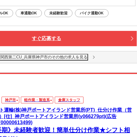
ルOK
車通勤OK
未経験歓迎
バイク通勤OK
すぐ応募する
 関西第二CU_兵庫県神戸市のその他の求人を見る
神戸市
軽作業・製造系
倉庫スタッフ
ト運輸(株)神戸ポートアイランド営業所(PT)_仕分け作業（営
）[仕]_神戸ポートアイランド営業所(y066279pt)(広告
Y00000613499)
長期》未経験者歓迎！簡単仕分け作業★シフト相