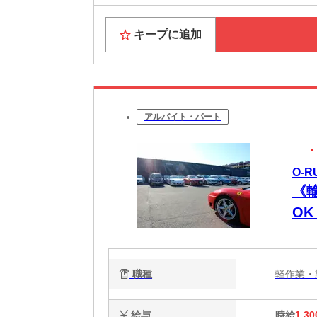
キープに追加
アルバイト・パート
O-
《
O
支
職種
軽作業
給与
時給
1,30