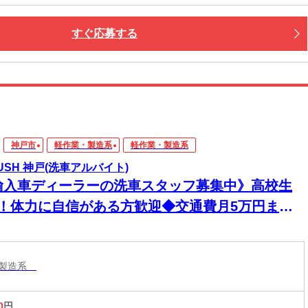
すぐ応募する
神戸市
軽作業・製造系
軽作業・製造系
RUSH 神戸(洗車アルバイト)
輸入車ディーラーの洗車スタッフ募集中》高校生
K！体力に自信がある方歓迎◆交通費月5万円まで
給★勤務時間の相談もOK！【フルタイム勤務◎】
・製造系
0
円