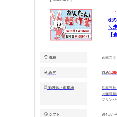
株式会
＼
【
職種
倉庫ス
給与
時給
1,25
勤務地・面接地
兵庫県神
は面接時
マリンパ
シフト
週4日か