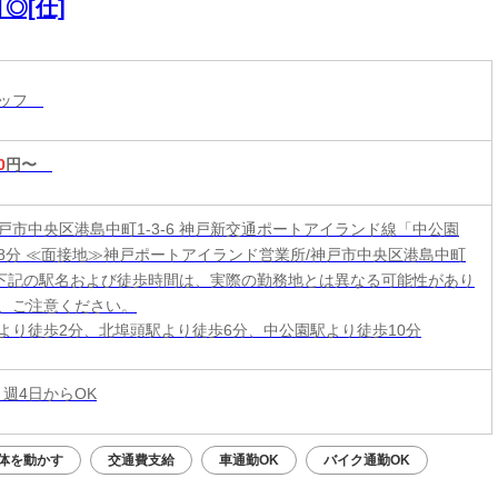
◎[仕]
タッフ
0
円〜
戸市中央区港島中町1-3-6 神戸新交通ポートアイランド線「中公園
8分 ≪面接地≫神戸ポートアイランド営業所/神戸市中央区港島中町
6 ※下記の駅名および徒歩時間は、実際の勤務地とは異なる可能性があり
、ご注意ください。
より徒歩2分、北埠頭駅より徒歩6分、中公園駅より徒歩10分
 週4日からOK
体を動かす
交通費支給
車通勤OK
バイク通勤OK