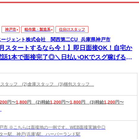
神戸市
軽作業・製造系
仕分けスタッフ
エージェント株式会社 関西第二CU_兵庫県神戸市
8月スタートするなら今！】即日面接OK！自宅か
電話1本で面接完了◎＼日払いOKでスグ稼げる／
経験から始められるお仕事多数あり！
分けスタッフ (2)倉庫スタッフ (3)梱包スタッフ
,200
円〜
1,800
円
(2)時給
1,200
円〜
1,800
円
(3)時給
1,200
円〜
戸市 ※こちらは面接地の一例です。WEB面接実施中◎
ター駅、神戸(兵庫)駅、ハーバーランド駅