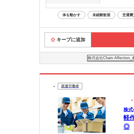
体を動かす
未経験歓迎
交通費
キープに追加
株式会社Chain Affect
派遣労働者
株式
軽作
◎