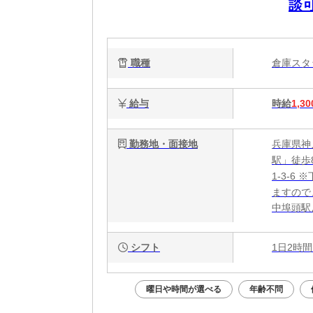
談可
職種
倉庫ス
給与
時給
1,30
勤務地・面接地
兵庫県神
駅」徒歩
1-3-
ますので
中埠頭駅
シフト
1日2時間
曜日や時間が選べる
年齢不問