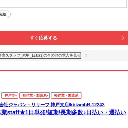
支給
すぐ応募する
ion_倉庫スタッフ_六甲_日勤(1)のその他の求人を見る
神戸市
軽作業・製造系
軽作業・製造系
会社ジャパン・リリーフ 神戸支店/kblwmhR-12243
業staff★1日単発/短期/長期多数♪日払い・週払い