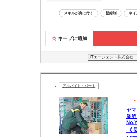
スキルが身に付く
登録制
ネイ
キープに追加
UTエージェント株式会社
アルバイト・パート
ヤマ
業所
No.
《