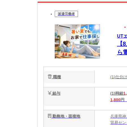
派遣労働者
UT
【
ら
未
職種
(1)仕
給与
(1)時給
1
1,800
円
勤務地・面接地
兵庫県神
貿易セン