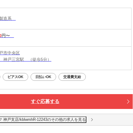
・製造系
0
円〜
戸市中央区
 神戸三宮駅 （徒歩5分）
ピアスOK
日払いOK
交通費支給
すぐ応募する
戸支店/kblwmhR-12243のその他の求人を見る