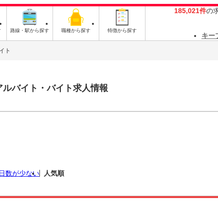
185,021件
の
す
路線・駅から探す
職種から探す
特徴から探す
キー
イト
アルバイト・バイト求人情報
日数が少ない
人気順