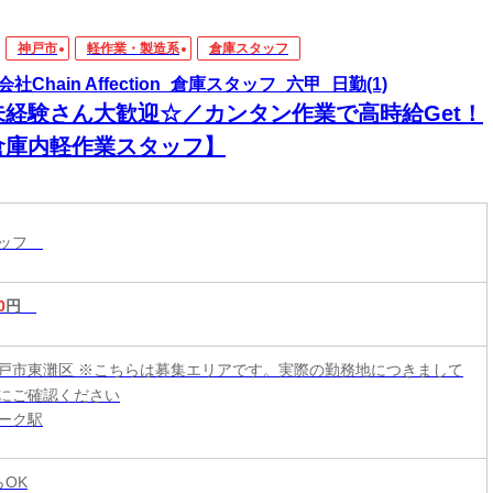
神戸市
軽作業・製造系
倉庫スタッフ
社Chain Affection_倉庫スタッフ_六甲_日勤(1)
未経験さん大歓迎☆／カンタン作業で高時給Get！
倉庫内軽作業スタッフ】
タッフ
0
円
戸市東灘区 ※こちらは募集エリアです。実際の勤務地につきまして
にご確認ください
ーク駅
らOK