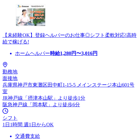
【未経験OK】登録ヘルパーのお仕事◎シフト柔軟対応!高時
給で稼げる!
ホームヘルパー
時給
1,280
円〜
3,016
円
勤務地
面接地
兵庫県神戸市東灘区田中町1-15-5 メインステージ本山601号
室
JR神戸線「摂津本山駅」より徒歩1分
阪急神戸線「岡本駅」より徒歩6分
シフト
1日1時間 週1日からOK
交通費支給