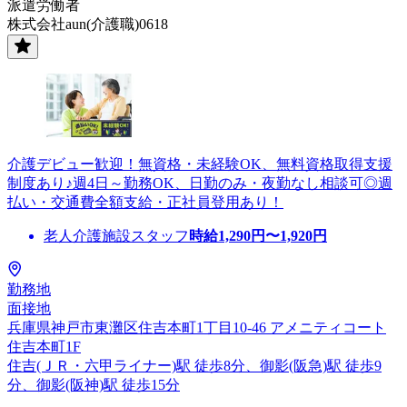
派遣労働者
株式会社aun(介護職)0618
介護デビュー歓迎！無資格・未経験OK、無料資格取得支援
制度あり♪週4日～勤務OK、日勤のみ・夜勤なし相談可◎週
払い・交通費全額支給・正社員登用あり！
老人介護施設スタッフ
時給
1,290
円〜
1,920
円
勤務地
面接地
兵庫県神戸市東灘区住吉本町1丁目10-46 アメニティコート
住吉本町1F
住吉(ＪＲ・六甲ライナー)駅 徒歩8分、御影(阪急)駅 徒歩9
分、御影(阪神)駅 徒歩15分