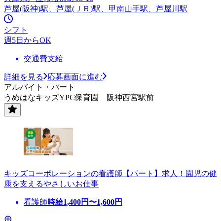
芦屋(阪神)駅、芦屋(ＪＲ)駅、甲南山手駅、芦屋川駅
シフト
週5日からOK
交通費支給
詳細を見る
応募画面に進む
アルバイト・パート
うめはなキッズYPC保育園 阪神西宮駅前
キッズコーポレーションの看護師【パート】求人！園児の健
康を支えるやさしいお仕事
看護師
時給
1,400
円〜
1,600
円