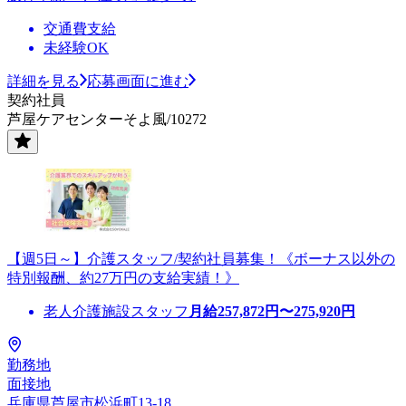
交通費支給
未経験OK
詳細を見る
応募画面に進む
契約社員
芦屋ケアセンターそよ風/10272
【週5日～】介護スタッフ/契約社員募集！《ボーナス以外の
特別報酬、約27万円の支給実績！》
老人介護施設スタッフ
月給
257,872
円〜
275,920
円
勤務地
面接地
兵庫県芦屋市松浜町13-18