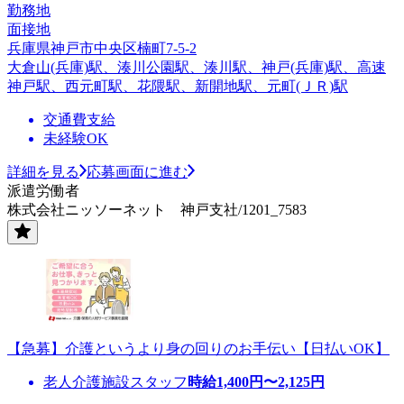
勤務地
面接地
兵庫県神戸市中央区楠町7-5-2
大倉山(兵庫)駅、湊川公園駅、湊川駅、神戸(兵庫)駅、高速
神戸駅、西元町駅、花隈駅、新開地駅、元町(ＪＲ)駅
交通費支給
未経験OK
詳細を見る
応募画面に進む
派遣労働者
株式会社ニッソーネット 神戸支社/1201_7583
【急募】介護というより身の回りのお手伝い【日払いOK】
老人介護施設スタッフ
時給
1,400
円〜
2,125
円