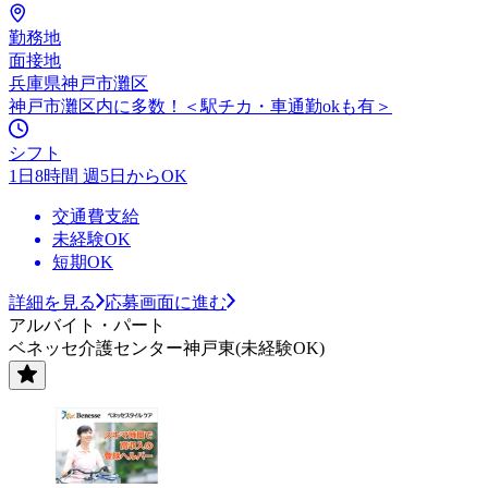
勤務地
面接地
兵庫県神戸市灘区
神戸市灘区内に多数！＜駅チカ・車通勤okも有＞
シフト
1日8時間 週5日からOK
交通費支給
未経験OK
短期OK
詳細を見る
応募画面に進む
アルバイト・パート
ベネッセ介護センター神戸東(未経験OK)