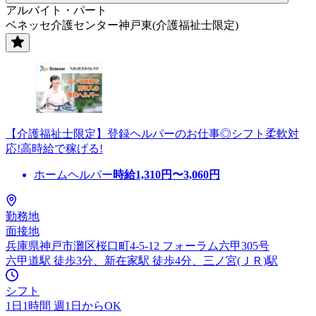
アルバイト・パート
ベネッセ介護センター神戸東(介護福祉士限定)
【介護福祉士限定】登録ヘルパーのお仕事◎シフト柔軟対
応!高時給で稼げる!
ホームヘルパー
時給
1,310
円〜
3,060
円
勤務地
面接地
兵庫県神戸市灘区桜口町4-5-12 フォーラム六甲305号
六甲道駅 徒歩3分、新在家駅 徒歩4分、三ノ宮(ＪＲ)駅
シフト
1日1時間 週1日からOK