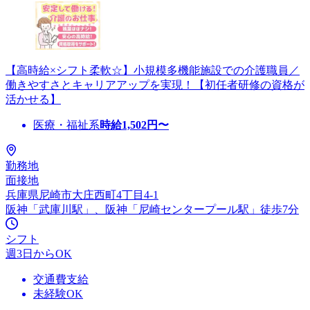
【高時給×シフト柔軟☆】小規模多機能施設での介護職員／
働きやすさとキャリアアップを実現！【初任者研修の資格が
活かせる】
医療・福祉系
時給
1,502
円〜
勤務地
面接地
兵庫県尼崎市大庄西町4丁目4-1
阪神「武庫川駅」、阪神「尼崎センタープール駅」徒歩7分
シフト
週3日からOK
交通費支給
未経験OK