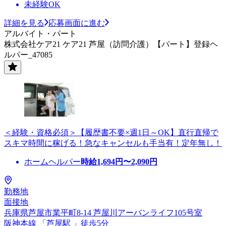
未経験OK
詳細を見る
応募画面に進む
アルバイト・パート
株式会社ケア21 ケア21 芦屋（訪問介護）【パート】登録ヘ
ルパー_47085
＜経験・資格必須＞【履歴書不要×週1日～OK】直行直帰で
スキマ時間に稼げる！急なキャンセルも手当有！定年無し！
ホームヘルパー
時給
1,694
円〜
2,090
円
勤務地
面接地
兵庫県芦屋市業平町8-14 芦屋川アーバンライフ105号室
阪神本線 「芦屋駅 」徒歩5分