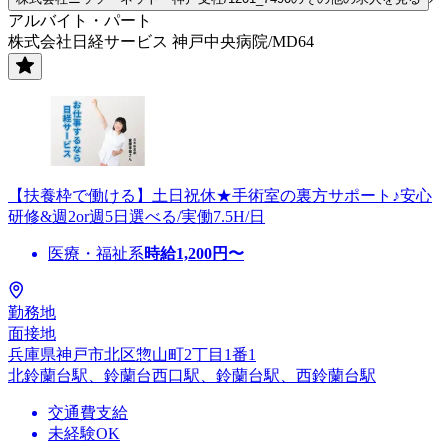
アルバイト・パート
株式会社日経サービス 神戸中央病院/MD64
【扶養枠で働ける】土日祝休★手術室の裏方サポート♪安心
研修&週2or週5日選べる/実働7.5H/日
医療・福祉系
時給
1,200
円〜
勤務地
面接地
兵庫県神戸市北区惣山町2丁目1番1
北鈴蘭台駅、鈴蘭台西口駅、鈴蘭台駅、西鈴蘭台駅
交通費支給
未経験OK