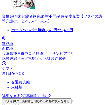
資格必須/未経験者歓迎/経験不問/研修制度充実【ツクイの訪
問介護/ホームヘルパー求人】
ホームヘルパー
時給
1,370
円〜
1,400
円
勤務地
面接地
兵庫県神戸市中央区旭通1-1-1 サンピア113
JR神戸線「三ノ宮駅」から徒歩約10分
シフト
週1日からOK
交通費支給
未経験OK
詳細を見る
応募画面に進む
ツクイ神戸三宮(訪問介護)のその他の求人を見る