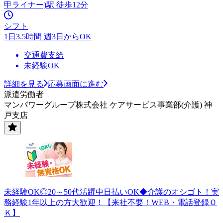
甲ライナー)駅 徒歩12分
シフト
1日3.5時間 週3日からOK
交通費支給
未経験OK
詳細を見る
応募画面に進む
派遣労働者
マンパワーグループ株式会社 ケアサービス事業部(介護) 神
戸支店
未経験OK◎20～50代活躍中日払いOK◆介護のオシゴト！実
務経験1年以上の方大歓迎！【来社不要！WEB・電話登録Ｏ
Ｋ】