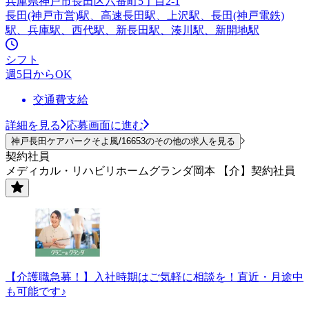
兵庫県神戸市長田区六番町5丁目2-1
長田(神戸市営)駅、高速長田駅、上沢駅、長田(神戸電鉄)
駅、兵庫駅、西代駅、新長田駅、湊川駅、新開地駅
シフト
週5日からOK
交通費支給
詳細を見る
応募画面に進む
神戸長田ケアパークそよ風/16653のその他の求人を見る
契約社員
メディカル・リハビリホームグランダ岡本 【介】契約社員
【介護職急募！】入社時期はご気軽に相談を！直近・月途中
も可能です♪