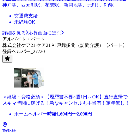
神戸駅、西元町駅、花隈駅、新開地駅、元町(ＪＲ)駅
交通費支給
未経験OK
詳細を見る
応募画面に進む
アルバイト・パート
株式会社ケア21 ケア21 神戸舞多聞（訪問介護）【パート】
登録ヘルパー_27720
＜経験・資格必須＞【履歴書不要×週1日～OK】直行直帰で
スキマ時間に稼げる！急なキャンセルも手当有！定年無し！
ホームヘルパー
時給
1,694
円〜
2,090
円
勤務地