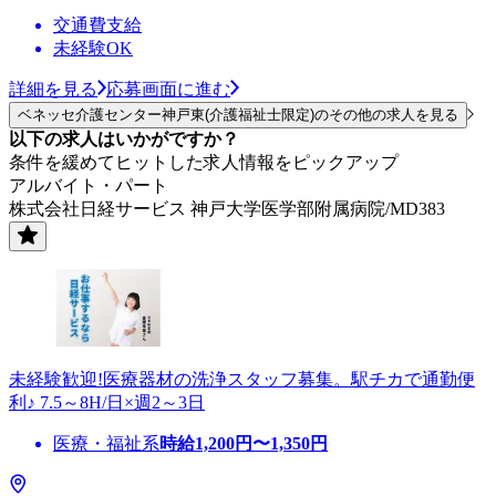
交通費支給
未経験OK
詳細を見る
応募画面に進む
ベネッセ介護センター神戸東(介護福祉士限定)のその他の求人を見る
以下の求人はいかがですか？
条件を緩めてヒットした求人情報をピックアップ
アルバイト・パート
株式会社日経サービス 神戸大学医学部附属病院/MD383
未経験歓迎!医療器材の洗浄スタッフ募集。駅チカで通勤便
利♪ 7.5～8H/日×週2～3日
医療・福祉系
時給
1,200
円〜
1,350
円