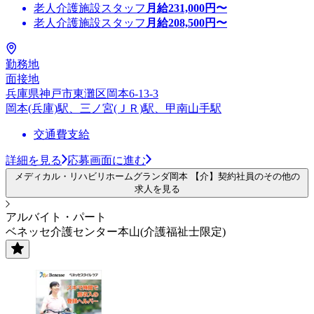
老人介護施設スタッフ
月給
231,000
円〜
老人介護施設スタッフ
月給
208,500
円〜
勤務地
面接地
兵庫県神戸市東灘区岡本6-13-3
岡本(兵庫)駅、三ノ宮(ＪＲ)駅、甲南山手駅
交通費支給
詳細を見る
応募画面に進む
メディカル・リハビリホームグランダ岡本 【介】契約社員のその他の
求人を見る
アルバイト・パート
ベネッセ介護センター本山(介護福祉士限定)