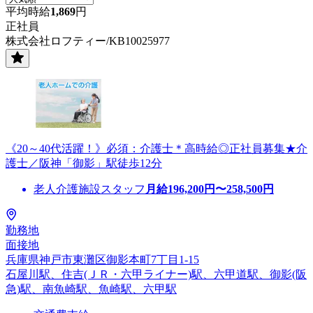
平均時給
1,869
円
正社員
株式会社ロフティー/KB10025977
《20～40代活躍！》必須：介護士＊高時給◎正社員募集★介
護士／阪神「御影」駅徒歩12分
老人介護施設スタッフ
月給
196,200
円〜
258,500
円
勤務地
面接地
兵庫県神戸市東灘区御影本町7丁目1-15
石屋川駅、住吉(ＪＲ・六甲ライナー)駅、六甲道駅、御影(阪
急)駅、南魚崎駅、魚崎駅、六甲駅