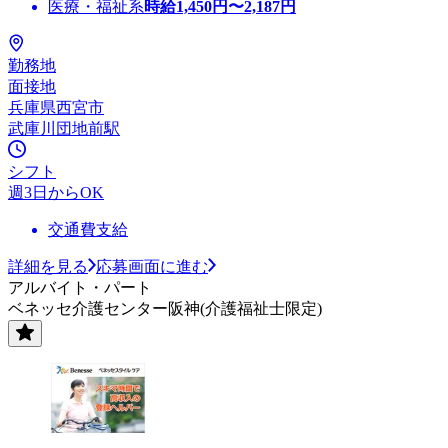
医療・福祉系
時給
1,450
円〜
2,187
円
勤務地
面接地
兵庫県西宮市
武庫川団地前駅
シフト
週3日からOK
交通費支給
詳細を見る
応募画面に進む
アルバイト・パート
ベネッセ介護センター阪神(介護福祉士限定)