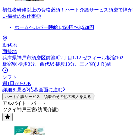
初任者研修以上の資格必須！ハート介護サービス須磨で障が
い福祉のお仕事◎
ホームヘルパー
時給
1,450
円〜
3,520
円
勤務地
面接地
兵庫県神戸市須磨区前池町2丁目1-12 ゼフィール板宿102
板宿駅 徒歩3分、西代駅 徒歩13分、三ノ宮(ＪＲ)駅
シフト
週1日からOK
詳細を見る
応募画面に進む
ハート介護サービス 須磨のその他の求人を見る
アルバイト・パート
ツクイ神戸三宮(訪問介護)