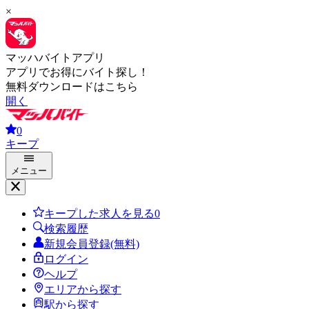
×
マッハバイトアプリ
アプリでお得にバイト探し！
無料ダウンロードはこちら
開く
0
キープ
メニュー
キープした求人を見る
0
検索履歴
新規会員登録(無料)
ログイン
ヘルプ
エリアから探す
駅から探す