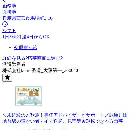
勤務地
面接地
兵庫県西宮市馬場町3-16
シフト
1日5時間 週4日からOK
交通費支給
詳細を見る
応募画面に進む
派遣労働者
株式会社kotrio派遣_大阪第一_200940
＼未経験の方歓迎！専任アドバイザーがサポート／武庫川団
地前駅の障がい者デイで送迎、見守等★運転できる方急募