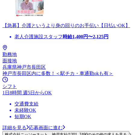
【急募】介護というより身の回りのお手伝い【日払いOK】
老人介護施設スタッフ
時給
1,400
円〜
2,125
円
勤務地
面接地
兵庫県神戸市長田区
神戸市長田区内に多数！＜駅チカ・車通勤okも有＞
シフト
1日8時間 週5日からOK
交通費支給
未経験OK
短期OK
詳細を見る
応募画面に進む
株式会社ニッソーネット 神戸支社/1201_7490のその他の求人を見る