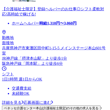
【介護福祉士限定】登録ヘルパーのお仕事◎シフト柔軟対
応!高時給で稼げる!
ホームヘルパー
時給
1,310
円〜
3,060
円
勤務地
面接地
兵庫県神戸市東灘区田中町1-15-5 メインステージ本山601号
室
JR神戸線「摂津本山駅」より徒歩1分
阪急神戸線「岡本駅」より徒歩6分
シフト
1日1時間 週1日からOK
交通費支給
未経験OK
詳細を見る
応募画面に進む
ベネッセ介護センター本山(介護福祉士限定)のその他の求人を見る