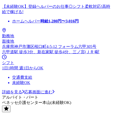
【未経験OK】登録ヘルパーのお仕事◎シフト柔軟対応!高時
給で稼げる!
ホームヘルパー
時給
1,280
円〜
3,016
円
勤務地
面接地
兵庫県神戸市灘区桜口町4-5-12 フォーラム六甲305号
六甲道駅 徒歩3分、新在家駅 徒歩4分、三ノ宮(ＪＲ)駅
シフト
1日1時間 週1日からOK
交通費支給
未経験OK
詳細を見る
応募画面に進む
アルバイト・パート
ベネッセ介護センター本山(未経験OK)