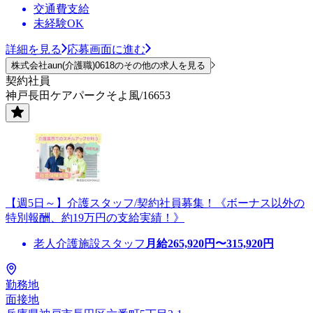
交通費支給
未経験OK
詳細を見る
応募画面に進む
株式会社aun(介護職)0618のその他の求人を見る
契約社員
神戸長田ケアパークそよ風/16653
【週5日～】介護スタッフ/契約社員募集！《ボーナス以外の
特別報酬、約19万円の支給実績！》
老人介護施設スタッフ
月給
265,920
円〜
315,920
円
勤務地
面接地