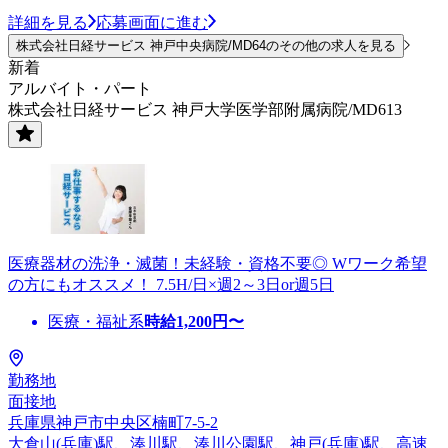
詳細を見る
応募画面に進む
株式会社日経サービス 神戸中央病院/MD64のその他の求人を見る
新着
アルバイト・パート
株式会社日経サービス 神戸大学医学部附属病院/MD613
医療器材の洗浄・滅菌！未経験・資格不要◎ Wワーク希望
の方にもオススメ！ 7.5H/日×週2～3日or週5日
医療・福祉系
時給
1,200
円〜
勤務地
面接地
兵庫県神戸市中央区楠町7-5-2
大倉山(兵庫)駅、湊川駅、湊川公園駅、神戸(兵庫)駅、高速