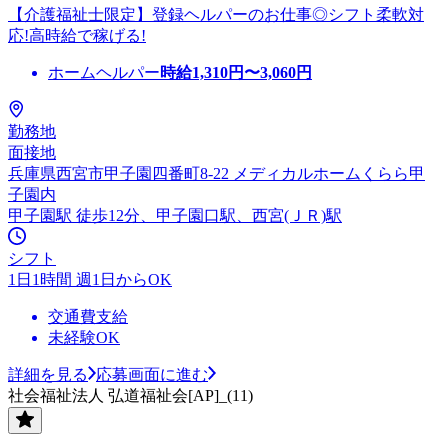
【介護福祉士限定】登録ヘルパーのお仕事◎シフト柔軟対
応!高時給で稼げる!
ホームヘルパー
時給
1,310
円〜
3,060
円
勤務地
面接地
兵庫県西宮市甲子園四番町8-22 メディカルホームくらら甲
子園内
甲子園駅 徒歩12分、甲子園口駅、西宮(ＪＲ)駅
シフト
1日1時間 週1日からOK
交通費支給
未経験OK
詳細を見る
応募画面に進む
社会福祉法人 弘道福祉会[AP]_(11)