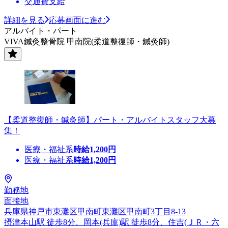
交通費支給
詳細を見る
応募画面に進む
アルバイト・パート
VIVA鍼灸整骨院 甲南院(柔道整復師・鍼灸師)
【柔道整復師・鍼灸師】パート・アルバイトスタッフ大募
集！
医療・福祉系
時給
1,200
円
医療・福祉系
時給
1,200
円
勤務地
面接地
兵庫県神戸市東灘区甲南町東灘区甲南町3丁目8-13
摂津本山駅 徒歩8分、岡本(兵庫)駅 徒歩8分、住吉(ＪＲ・六