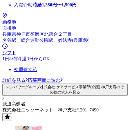
入浴介助
時給
1,350
円〜
1,500
円
勤務地
面接地
兵庫県神戸市須磨区北落合２丁目
名谷駅、総合運動公園駅、妙法寺(兵庫)駅
シフト
1日8時間 週3日からOK
交通費支給
詳細を見る
応募画面に進む
マンパワーグループ株式会社 ケアサービス事業部(介護) 神戸支店のそ
の他の求人を見る
派遣労働者
株式会社ニッソーネット 神戸支社/1201_7490