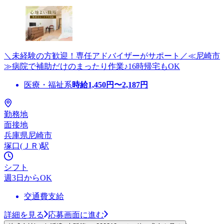
＼未経験の方歓迎！専任アドバイザーがサポート／≪尼崎市
≫病院で補助だけのまったり作業♪16時帰宅もOK
医療・福祉系
時給
1,450
円〜
2,187
円
勤務地
面接地
兵庫県尼崎市
塚口(ＪＲ)駅
シフト
週3日からOK
交通費支給
詳細を見る
応募画面に進む