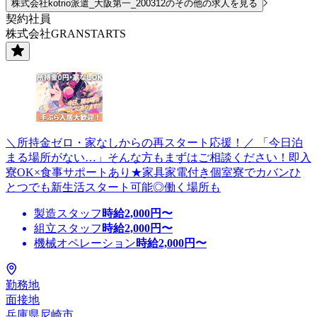
株式会社kotrio派遣_大阪第一_200312のその他の求人を見る
契約社員
株式会社GRANSTARTS
＼所持金ゼロ・家なしからの再スタート応援！／ 「今日泊
まる場所がない…」そんな方もまずはご相談ください！即入
寮OK×食事サポートあり★家具家電付き個室寮でカバンひ
とつでも新生活スタート可能◎働く場所も
製造スタッフ
時給
2,000
円〜
組立スタッフ
時給
2,000
円〜
機械オペレーション
時給
2,000
円〜
勤務地
面接地
兵庫県尼崎市