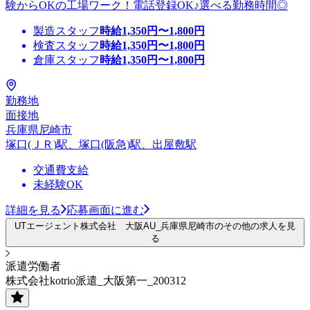
験からOKの工場ワーク！電話登録OK♪選べる勤務時間◎
製造スタッフ
時給
1,350
円〜
1,800
円
検査スタッフ
時給
1,350
円〜
1,800
円
倉庫スタッフ
時給
1,350
円〜
1,800
円
勤務地
面接地
兵庫県尼崎市
塚口(ＪＲ)駅、塚口(阪急)駅、出屋敷駅
交通費支給
未経験OK
詳細を見る
応募画面に進む
UTエージェント株式会社 大阪AU_兵庫県尼崎市のその他の求人を見
る
派遣労働者
株式会社kotrio派遣_大阪第一_200312