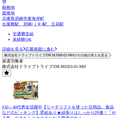
勤務地
面接地
兵庫県尼崎市東海岸町
出屋敷駅、尼崎(ＪＲ)駅、立花駅
交通費支給
未経験OK
詳細を見る
応募画面に進む
株式会社ドライブトライブ/DR:MJ098-02-MHのその他の求人を見る
派遣労働者
株式会社ドライブトライブ/DR:MJ263-01-MH
#30～40代男女活躍中【リーチリフトを使った日用品、食品
などのピッキング】昇給あり★頑張りはしっかり評価！「や