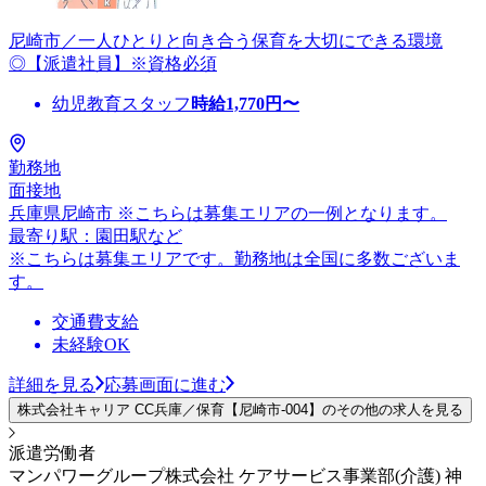
尼崎市／一人ひとりと向き合う保育を大切にできる環境
◎【派遣社員】※資格必須
幼児教育スタッフ
時給
1,770
円〜
勤務地
面接地
兵庫県尼崎市 ※こちらは募集エリアの一例となります。
最寄り駅：園田駅など
※こちらは募集エリアです。勤務地は全国に多数ございま
す。
交通費支給
未経験OK
詳細を見る
応募画面に進む
株式会社キャリア CC兵庫／保育【尼崎市-004】のその他の求人を見る
派遣労働者
マンパワーグループ株式会社 ケアサービス事業部(介護) 神