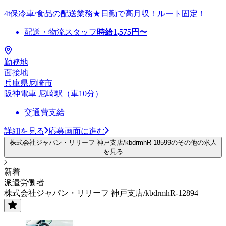
4t保冷車/食品の配送業務★日勤で高月収！ルート固定！
配送・物流スタッフ
時給
1,575
円〜
勤務地
面接地
兵庫県尼崎市
阪神電車 尼崎駅（車10分）
交通費支給
詳細を見る
応募画面に進む
株式会社ジャパン・リリーフ 神戸支店/kbdrmhR-18599のその他の求人
を見る
新着
派遣労働者
株式会社ジャパン・リリーフ 神戸支店/kbdrmhR-12894