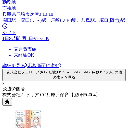
勤務地
面接地
兵庫県尼崎市次屋3-13-18
園田駅、塚口(ＪＲ)駅、尼崎(ＪＲ)駅、加島駅、塚口(阪急)駅
シフト
1日8時間 週5日からOK
交通費支給
未経験OK
詳細を見る
応募画面に進む
株式会社フェローズ(au未経験)OSK_A_1293_1996T(A)(OSK)のその他
の求人を見る
派遣労働者
株式会社キャリア CC兵庫／保育【尼崎市-004】