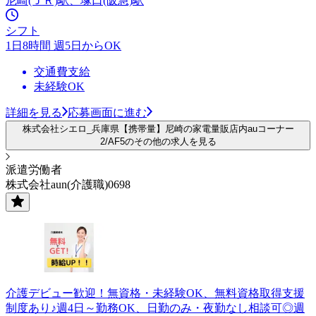
尼崎(ＪＲ)駅、塚口(阪急)駅
シフト
1日8時間 週5日からOK
交通費支給
未経験OK
詳細を見る
応募画面に進む
株式会社シエロ_兵庫県【携帯量】尼崎の家電量販店内auコーナー
2/AF5のその他の求人を見る
派遣労働者
株式会社aun(介護職)0698
介護デビュー歓迎！無資格・未経験OK、無料資格取得支援
制度あり♪週4日～勤務OK、日勤のみ・夜勤なし相談可◎週