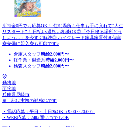
所持金0円でも応募OK！ 住む場所も仕事も手に入れて“人生
リスタート”！ 日払い/週払い相談OK◎「今日寝る場所どう
しよう…」を今すぐ解決◎ ハイグレード家具家電付き個室
寮完備に即入寮も可能です♪
倉庫スタッフ
時給
2,000
円〜
軽作業・製造系
時給
2,000
円〜
検査スタッフ
時給
2,000
円〜
勤務地
面接地
兵庫県尼崎市
※上記は実際の勤務地です
・電話応募：平日・土日祝OK（9:00～20:00）
・WEB応募：24時間いつでもOK