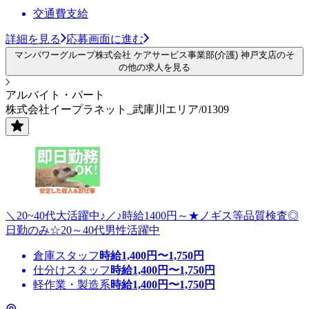
交通費支給
詳細を見る
応募画面に進む
マンパワーグループ株式会社 ケアサービス事業部(介護) 神戸支店のそ
の他の求人を見る
アルバイト・パート
株式会社イープラネット_武庫川エリア/01309
＼20~40代大活躍中♪／♪時給1400円～★ノギス等品質検査◎
日勤のみ☆20～40代男性活躍中
倉庫スタッフ
時給
1,400
円〜
1,750
円
仕分けスタッフ
時給
1,400
円〜
1,750
円
軽作業・製造系
時給
1,400
円〜
1,750
円