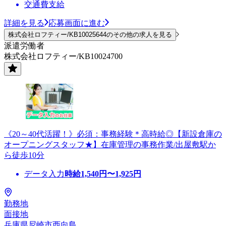
交通費支給
詳細を見る
応募画面に進む
株式会社ロフティー/KB10025644のその他の求人を見る
派遣労働者
株式会社ロフティー/KB10024700
《20～40代活躍！》必須：事務経験＊高時給◎【新設倉庫の
オープニングスタッフ★】在庫管理の事務作業/出屋敷駅か
ら徒歩10分
データ入力
時給
1,540
円〜
1,925
円
勤務地
面接地
兵庫県尼崎市西向島