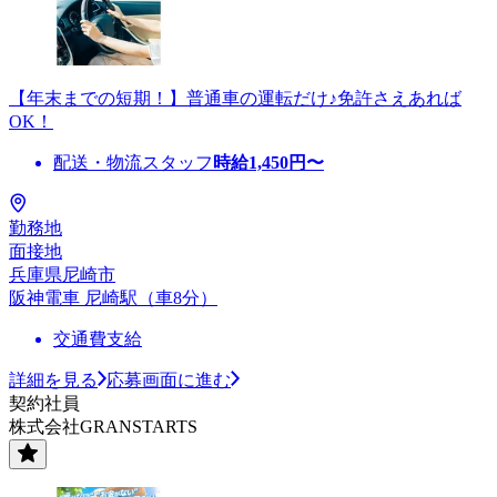
【年末までの短期！】普通車の運転だけ♪免許さえあれば
OK！
配送・物流スタッフ
時給
1,450
円〜
勤務地
面接地
兵庫県尼崎市
阪神電車 尼崎駅（車8分）
交通費支給
詳細を見る
応募画面に進む
契約社員
株式会社GRANSTARTS