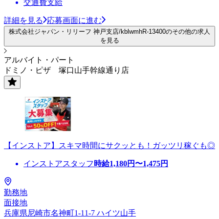
交通費支給
詳細を見る
応募画面に進む
株式会社ジャパン・リリーフ 神戸支店/kblwmhR-13400のその他の求人
を見る
アルバイト・パート
ドミノ・ピザ 塚口山手幹線通り店
【インストア】スキマ時間にサクッとも！ガッツリ稼ぐも◎
インストアスタッフ
時給
1,180
円〜
1,475
円
勤務地
面接地
兵庫県尼崎市名神町1-11-7 ハイツ山手