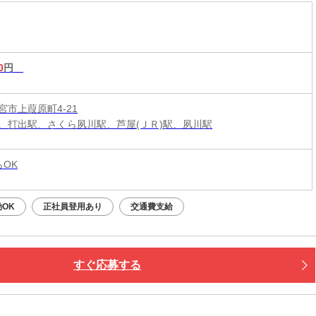
0
円
宮市上葭原町4-21
、打出駅、さくら夙川駅、芦屋(ＪＲ)駅、夙川駅
らOK
OK
正社員登用あり
交通費支給
すぐ応募する