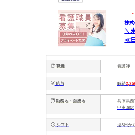
株式会
＼
≪
護
職種
看護師
給与
時給
2,35
勤務地・面接地
兵庫県西
甲東園駅
シフト
週3日か