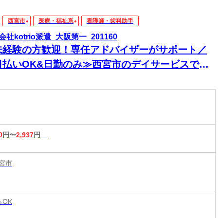
西宮市
医療・福祉系
看護師・歯科助手
社kotrio派遣_大阪第一_201160
未経験の方歓迎！専任アドバイザーがサポート／
日払いOK&日勤のみ≫西宮市のデイサービスで看
業務
0
円〜
2,937
円
宮市
らOK