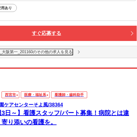
登用あり
すぐ応募する
派遣_大阪第一_201160のその他の求人を見る
西宮市
医療・福祉系
看護師・歯科助手
園ケアセンターそよ風/38364
週3日～】看護スタッフ/パート募集！病院とは違
、寄り添いの看護を。