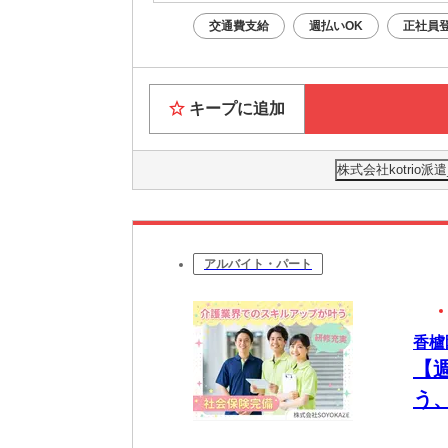
交通費支給
週払いOK
正社員
キープに追加
株式会社kotrio
アルバイト・パート
香櫨
【
う