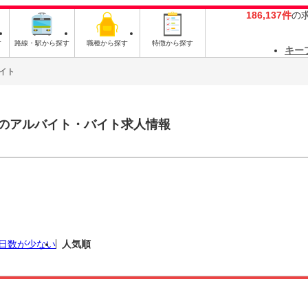
186,137件
の
す
路線・駅から探す
職種から探す
特徴から探す
キー
イト
のアルバイト・バイト求人情報
日数が少ない
人気順