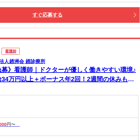
すぐ応募する
看護師
法人趙洲会 趙診療所
急募》看護師｜ドクターが優しく働きやすい環境♪
給34万円以上＋ボーナス年2回！2週間の休みも
◎
000
円〜