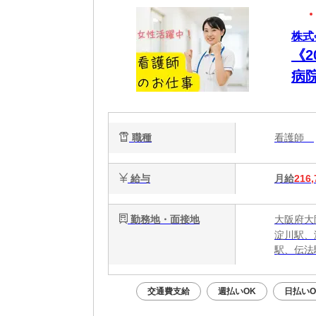
株式
《
病
職種
看護師
給与
月給
216,
勤務地・面接地
大阪府大
淀川駅、
駅、伝法
交通費支給
週払いOK
日払いO