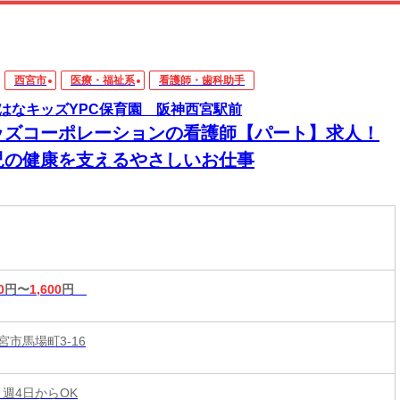
西宮市
医療・福祉系
看護師・歯科助手
はなキッズYPC保育園 阪神西宮駅前
ッズコーポレーションの看護師【パート】求人！
児の健康を支えるやさしいお仕事
0
円〜
1,600
円
宮市馬場町3-16
 週4日からOK