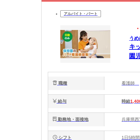
アルバイト・パート
うめ
キ
園
職種
看護師
給与
時給
1,40
勤務地・面接地
兵庫県西
シフト
1日5時間