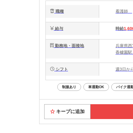
職種
看護師
給与
時給
1,60
勤務地・面接地
兵庫県西
香櫨園駅
シフト
週3日か
制服あり
車通勤OK
バイク通勤
キープに追加